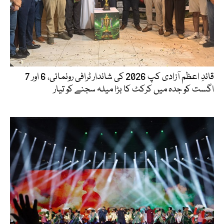
قائدِ اعظم آزادی کپ 2026 کی شاندار ٹرافی رونمائی، 6 اور 7
اگست کو جدہ میں کرکٹ کا بڑا میلہ سجنے کو تیار