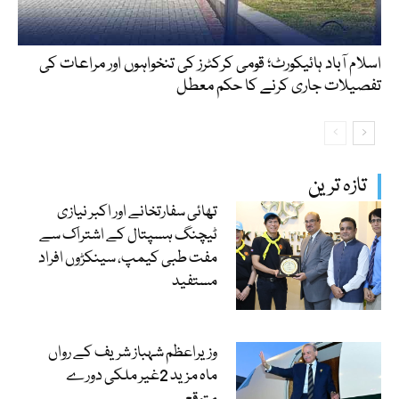
اسلام آباد ہائیکورٹ؛ قومی کرکٹرز کی تنخواہوں اور مراعات کی
تفصیلات جاری کرنے کا حکم معطل
تازہ ترین
تھائی سفارتخانے اور اکبر نیازی
ٹیچنگ ہسپتال کے اشتراک سے
مفت طبی کیمپ، سینکڑوں افراد
مستفید
وزیراعظم شہباز شریف کے رواں
ماہ مزید 2غیر ملکی دورے