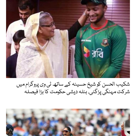
شکیب الحسن کو شیخ حسینہ کے ساتھ ٹی وی پروگرام میں
شرکت مہنگی پڑگئی، بنلہ دیشی حکومت کا بڑا فیصلہ