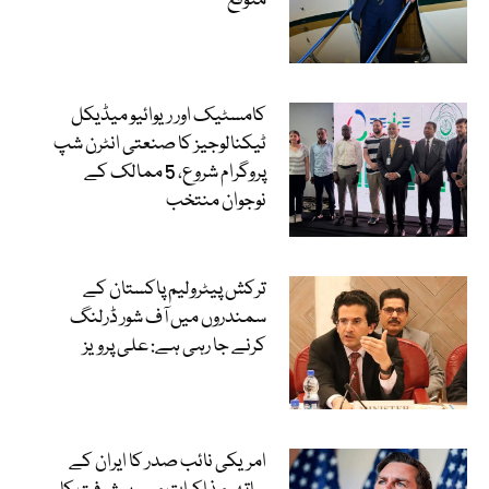
متوقع
کامسٹیک اور ریوائیو میڈیکل
ٹیکنالوجیز کا صنعتی انٹرن شپ
پروگرام شروع، 5 ممالک کے
نوجوان منتخب
ترکش پیٹرولیم پاکستان کے
سمندروں میں آف شور ڈرلنگ
کرنے جا رہی ہے: علی پرویز
امریکی نائب صدر کا ایران کے