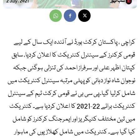
سب نیوز
2 July, 2021
کراچی ، پاکستان کرکٹ بورڈ نے آئندہ ایک سال کے لیے
قومی کرکٹرز کے سینٹرل کنٹریکٹ کا اعلان کردیا، سابق
کپتان اظہر علی اور سرفراز احمد کی تنزلی ہوگئی جبکہ
نوجوان شاہ نواز دہانی کو پہلی مرتبہ سینٹرل کنٹریکٹ میں
شامل کرلیا گیا۔پی سی بی نے قومی کرکٹ ٹیم کے سینٹرل
کنٹریکٹ برائے 22-2021 کا اعلان کردیا ہے۔ کنٹریکٹ
میں تین مختلف کٹیگریز اور ایمرجنگ کرکٹرز کو شامل
کیا گیا ہے۔ کنٹریکٹ میں شامل کھلاڑیوں کی ماہوار