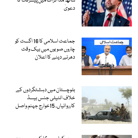
ساتھ مذاکرات میں پیشرفت کا
دعویٰ
جماعت اسلامی کا 16 اگست کو
چاروں صوبوں میں بیک وقت
دھرنے دینے کا اعلان
بلوچستان میں دہشتگردوں کے
خلاف انٹیلی جنس بیسڈ
کارروائیاں، 15خوارج جہنم واصل