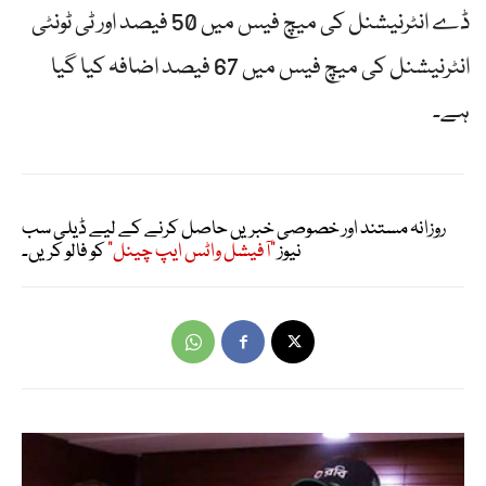
ڈے انٹرنیشنل کی میچ فیس میں 50 فیصد اور ٹی ٹونٹی
انٹرنیشنل کی میچ فیس میں 67 فیصد اضافہ کیا گیا
ہے۔
روزانہ مستند اور خصوصی خبریں حاصل کرنے کے لیے ڈیلی سب
نیوز
"آفیشل واٹس ایپ چینل"
کو فالو کریں۔