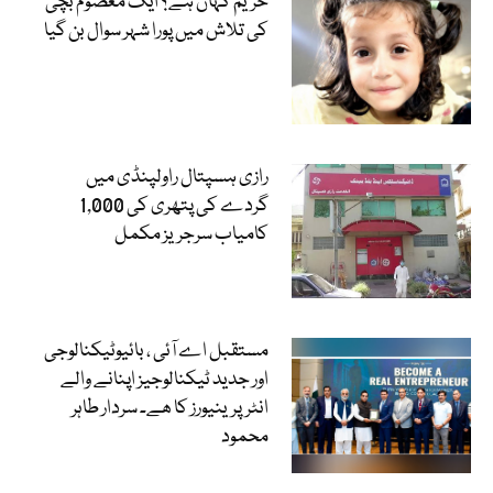
حریم کہاں ہے؟ ایک معصوم بچی
کی تلاش میں پورا شہر سوال بن گیا
رازی ہسپتال راولپنڈی میں
گردے کی پتھری کی 1,000
کامیاب سرجریز مکمل
مستقبل اے آئی ، بائیوٹیکنالوجی
اور جدید ٹیکنالوجیز اپنانے والے
انٹرپرینیورز کا ھے۔ سردار طاہر
محمود