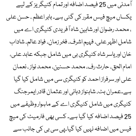
آمدنی میں 25 فیصد اضافہ اور تمام کٹیگریز کے لیے
یکساں میچ فیس مقرر کی گئی ہے۔ بابر اعظم ، حسن علی
، محمد رضوان اور شاہین شاہ آفریدی کٹیگری اے میں
شامل اظہر علی، فہیم اشرف، فخر زمان، فواد عالم، شاداب
خان اور یاسر شاہ کٹیگری بی میں شامل جبکہ عابد علی،
امام الحق، حارث رف، محمد حسنین، محمد نواز ، نعمان
علی اور سرفراز احمد کو کٹیگری سی میں شامل کیا گیا
ہے۔عمران بٹ، شاہنواز دہانی اور عثمان قادر ایمرجنگ
کٹیگری میں شامل کٹیگری اے کے ماہوار وظیفے میں
25 فیصد اضافہ کیا گیا ہے۔ کسی بھی فارمیٹ کی میچ
فیس میں اضافہ نہیں کیا گیا۔پی سی بی کی جانب سے