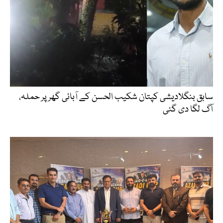
سابق بنگلادیشی کپتان شکیب الحسن کے آبائی گھر پر حملہ،
آگ لگا دی گئی