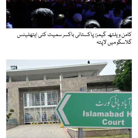
کامن ویلتھ گیمز: پاکستانی باکسر سمیت کئی ایتھلیٹس
گلاسگو میں لاپتہ