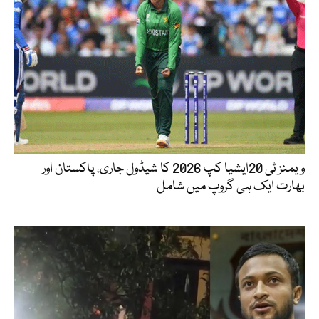
ویمنز ٹی 20ایشیا کپ 2026 کا شیڈول جاری، پاکستان اور
بھارت ایک ہی گروپ میں شامل