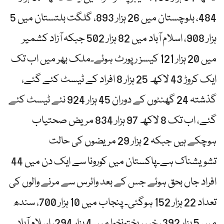
484، بلوچستان میں 26 ہزار 893، گلگت بلتستان میں 5
ہزار 908، اسلام آباد میں 82 ہزار 502 جبکہ آزاد کشمیر
میں 20 ہزار 121 کیسز رپورٹ ہوئے۔ملک بھر میں اب تک
ایک کروڑ 43 لاکھ 25 ہزار 8 افراد کے ٹیسٹ کئے گئے،
گذشتہ 24 گھنٹوں کے دوران 45 ہزار 924 نئے ٹیسٹ کئے
گئے، اب تک 8 لاکھ 97 ہزار 834 مریض صحتیاب
ہوچکے ہیں جبکہ 2 ہزار 29 مریضوں کی حالت
تشویشناک ہے۔پاکستان میں کورونا سے ایک دن میں 44
افراد جاں بحق ہوئے جس کے بعد وائرس سے مرنے والوں کی
تعداد 22 ہزار 152 ہوگئی۔ پنجاب میں 10 ہزار 700، سندھ
میں 5 ہزار 392، خیبر پختونخوا میں 4 ہزار 294، اسلام آباد