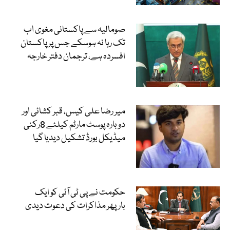
صومالیہ سے پاکستانی مغوی اب
تک رہا نہ ہوسکے جس پر پاکستان
افسردہ ہے، ترجمان دفتر خارجہ
میر رضا علی کیس، قبر کشائی اور
دوبارہ پوسٹ مارٹم کیلئے 8رکنی
میڈیکل بورڈ تشکیل دیدیا گیا
حکومت نے پی ٹی آئی کو ایک
بارپھر مذاکرات کی دعوت دیدی