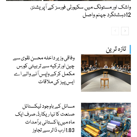
واشک اور مستونگ میں سکیورٹی فورسز کے آپریشنز،
12دہشتگرد جہنم واصل
تازہ ترین
وفاقی وزیر داخلہ محسن نقوی سے
چین اور ترکیہ سے تربیتی کورس
مکمل کرکے واپس آنے والے اے
ایس پیز کی ملاقات
مسائل کے باوجود ٹیکسٹائل
صنعت کا نیا ریکارڈ، صرف ایک
ماہ میں پاکستانی برآمدات
1.83ارب ڈالر سے تجاوز