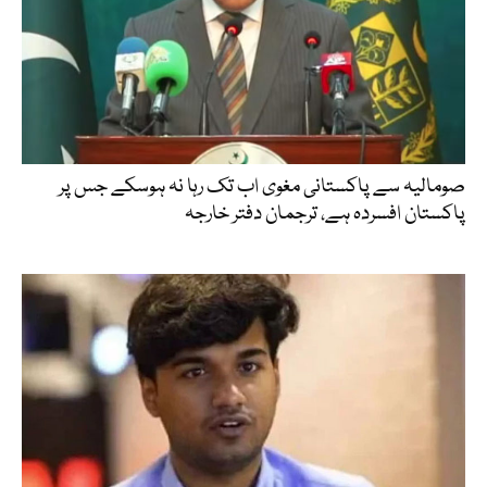
صومالیہ سے پاکستانی مغوی اب تک رہا نہ ہوسکے جس پر
پاکستان افسردہ ہے، ترجمان دفتر خارجہ