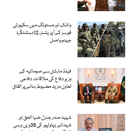
واشک اور مستونگ میں سکیورٹی
فورسز کے آپریشنز، 12دہشتگرد
جہنم واصل
فیلڈ مارشل سے صومالیہ کے
وزیر دفاع کی ملاقات، دفاعی
تعاون مزید مضبوط بنانے پر اتفاق
شہید صدر جنرل ضیا الحق اور
شہدائے بہاولپور کی 38ویں برسی