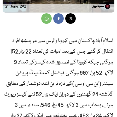
سب نیوز
25 June, 2021
اسلام آباد،پاکستان میں کورونا وائرس سے مزید44 افراد
انتقال کر گئے جس کے بعد اموات کی تعداد 22 ہزار 152
ہوگئی جبکہ کورونا کے تصدیق شدہ کیسز کی تعداد 9
لاکھ 52 ہزار 907 ہوگئی۔نیشنل کمانڈ اینڈ آپریشن
سینٹر (این سی او سی )کے تازہ ترین اعدادوشمار کے مطابق
گذشتہ 24 گھنٹوں کے دوران ایک ہزار 52 نئے کیسز رپورٹ
ہوئے، پنجاب میں 3 لاکھ 45 ہزار 546، سندھ میں 3
لاکھ 34 ہزار 453، خیبر پختونخوا میں ایک لاکھ 37 ہزار