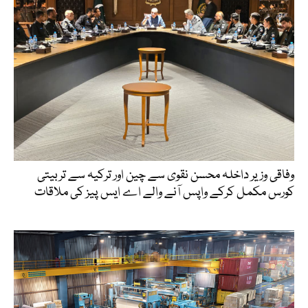
وفاقی وزیر داخلہ محسن نقوی سے چین اور ترکیہ سے تربیتی
کورس مکمل کرکے واپس آنے والے اے ایس پیز کی ملاقات