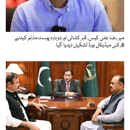
میر رضا علی کیس، قبر کشائی اور دوبارہ پوسٹ مارٹم کیلئے
8رکنی میڈیکل بورڈ تشکیل دیدیا گیا