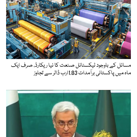
مسائل کے باوجود ٹیکسٹائل صنعت کا نیا ریکارڈ، صرف ایک
ماہ میں پاکستانی برآمدات 1.83ارب ڈالر سے تجاوز