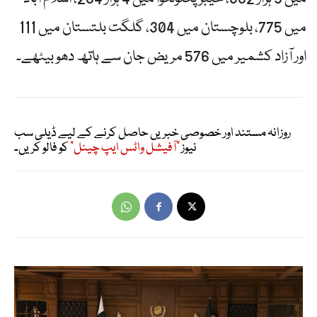
میں 775، بلوچستان میں 304، گلگت بلتستان میں 111
اور آزاد کشمیر میں 576 مریض جان سے ہاتھ دھو بیٹھے۔
روزانہ مستند اور خصوصی خبریں حاصل کرنے کے لیے ڈیلی سب
نیوز
"آفیشل واٹس ایپ چینل"
کو فالو کریں۔