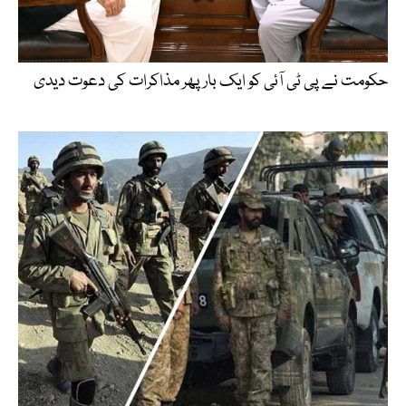
حکومت نے پی ٹی آئی کو ایک بارپھر مذاکرات کی دعوت دیدی