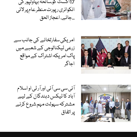
17اگست کو،سانحہ بہاولپور کی
انکوائری رپورٹ منظر عام پر لائی
جائے، اعجاز الحق...
امریکی سفارتخانے کی جانب سے
زرعی ٹیکنالوجی کے شعبے میں
پاک امریکہ اشتراک کے مواقع
اجاگر
آئی سی سی آئی اور آر ٹی او اسلام
آباد کا ٹیکس دہندگان کے لیے
مشترکہ سہولت مہم شروع کرنے
پر اتفاق