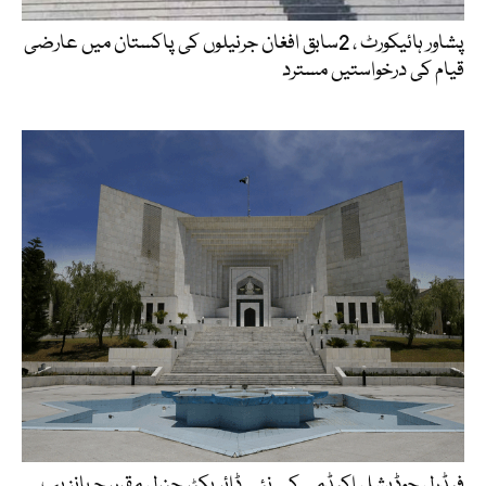
پشاور ہائیکورٹ ، 2سابق افغان جرنیلوں کی پاکستان میں عارضی
قیام کی درخواستیں مسترد
فیڈرل جوڈیشل اکیڈمی کے نئے ڈائریکٹر جنرل مقرر، جہانزیب