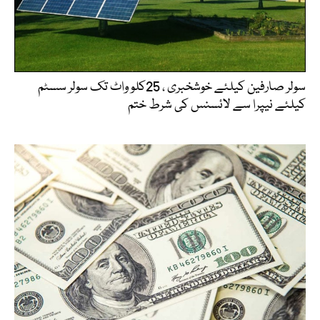
سولر صارفین کیلئے خوشخبری ، 25کلو واٹ تک سولر سسٹم
کیلئے نیپرا سے لائسنس کی شرط ختم