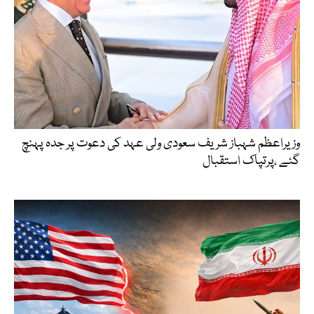
وزیراعظم شہباز شریف سعودی ولی عہد کی دعوت پر جدہ پہنچ
گئے ،پرتپاک استقبال