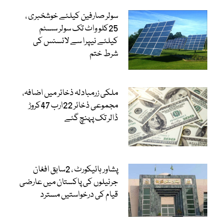
سولر صارفین کیلئے خوشخبری ،
25کلو واٹ تک سولر سسٹم
کیلئے نیپرا سے لائسنس کی
شرط ختم
ملکی زرمبادلہ ذخائر میں اضافہ،
مجموعی ذخائر 22ارب 47کروڑ
ڈالر تک پہنچ گئے
پشاور ہائیکورٹ ، 2سابق افغان
جرنیلوں کی پاکستان میں عارضی
قیام کی درخواستیں مسترد