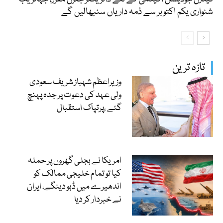
شنواری یکم اکتوبر سے ذمہ داریاں سنبھالیں گے
تازہ ترین
وزیراعظم شہباز شریف سعودی
ولی عہد کی دعوت پر جدہ پہنچ
گئے ،پرتپاک استقبال
امریکا نے بجلی گھروں پر حملہ
کیا تو تمام خلیجی ممالک کو
اندھیرے میں ڈبو دینگے، ایران
نے خبردار کر دیا