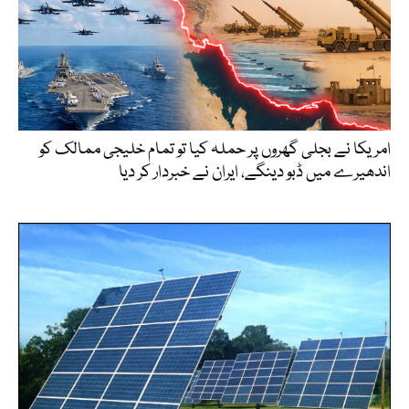
امریکا نے بجلی گھروں پر حملہ کیا تو تمام خلیجی ممالک کو
اندھیرے میں ڈبو دینگے، ایران نے خبردار کر دیا