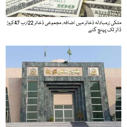
ملکی زرمبادلہ ذخائر میں اضافہ، مجموعی ذخائر 22ارب 47کروڑ
ڈالر تک پہنچ گئے