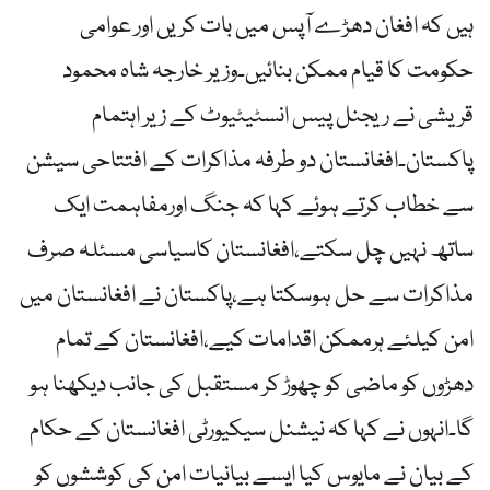
ہیں کہ افغان دھڑے آپس میں بات کریں اور عوامی
حکومت کا قیام ممکن بنائیں۔وزیر خارجہ شاہ محمود
قریشی نے ریجنل پیس انسٹیٹیوٹ کے زیر اہتمام
پاکستان۔افغانستان دو طرفہ مذاکرات کے افتتاحی سیشن
سے خطاب کرتے ہوئے کہا کہ جنگ اورمفاہمت ایک
ساتھ نہیں چل سکتے،افغانستان کاسیاسی مسئلہ صرف
مذاکرات سے حل ہوسکتا ہے،پاکستان نے افغانستان میں
امن کیلئے ہرممکن اقدامات کیے،افغانستان کے تمام
دھڑوں کو ماضی کو چھوڑ کر مستقبل کی جانب دیکھنا ہو
گا۔انہوں نے کہا کہ نیشنل سیکیورٹی افغانستان کے حکام
کے بیان نے مایوس کیا ایسے بیانیات امن کی کوششوں کو