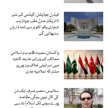
فیڈرل جوڈیشل اکیڈمی کے نئے
ڈائریکٹر جنرل مقرر، جہانزیب
شنواری یکم اکتوبر سے ذمہ داریاں
سنبھالیں گے
پاکستان سمیت 8عرب و اسلامی
ممالک کے وزرائے خارجہ کاغزہ
میں اسرائیلی خلاف ورزیوں پر
مشترکہ اعلامیہ جاری
ستائیس ستمبر صرف ایک دن
کی کال نہیں ہوگی، مقاصد
پورے ہونے تک اسلام آباد سے