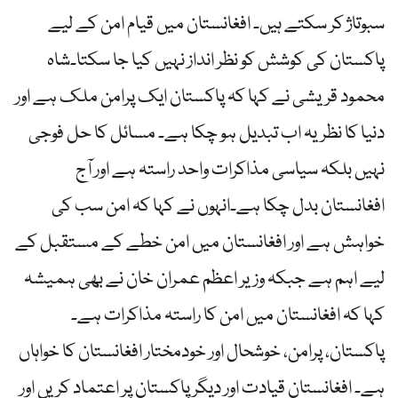
سبوتاژ کر سکتے ہیں۔ افغانستان میں قیام امن کے لیے
پاکستان کی کوشش کو نظر انداز نہیں کیا جا سکتا۔شاہ
محمود قریشی نے کہا کہ پاکستان ایک پرامن ملک ہے اور
دنیا کا نظریہ اب تبدیل ہو چکا ہے۔ مسائل کا حل فوجی
نہیں بلکہ سیاسی مذاکرات واحد راستہ ہے اور آج
افغانستان بدل چکا ہے۔انہوں نے کہا کہ امن سب کی
خواہش ہے اور افغانستان میں امن خطے کے مستقبل کے
لیے اہم ہے جبکہ وزیر اعظم عمران خان نے بھی ہمیشہ
کہا کہ افغانستان میں امن کا راستہ مذاکرات ہے۔
پاکستان، پرامن، خوشحال اور خودمختار افغانستان کا خواہاں
ہے۔ افغانستان قیادت اور دیگر پاکستان پر اعتماد کریں اور