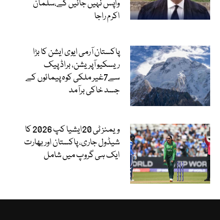
واپس نہیں جائیں گے،سلمان
اکرم راجا
پاکستان آرمی ایوی ایشن کا بڑا
ریسکیو آپریشن، براڈ پیک
سے7غیر ملکی کوہ پیمائوں کے
جسد خاکی برآمد
ویمنز ٹی 20ایشیا کپ 2026 کا
شیڈول جاری، پاکستان اور بھارت
ایک ہی گروپ میں شامل