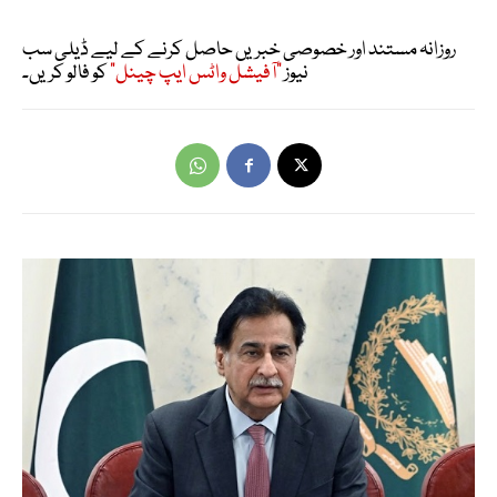
روزانہ مستند اور خصوصی خبریں حاصل کرنے کے لیے ڈیلی سب
نیوز
"آفیشل واٹس ایپ چینل"
کو فالو کریں۔