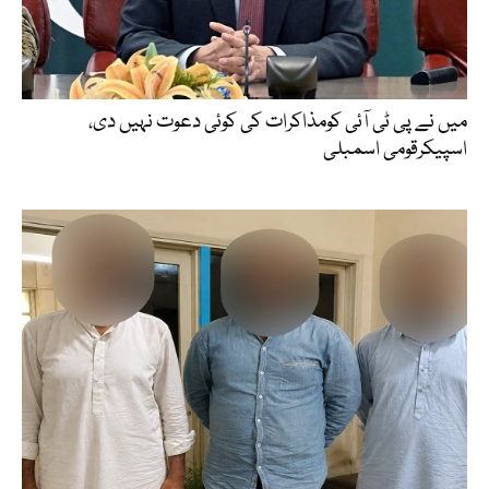
میں نے پی ٹی آئی کومذاکرات کی کوئی دعوت نہیں دی،
اسپیکرقومی اسمبلی