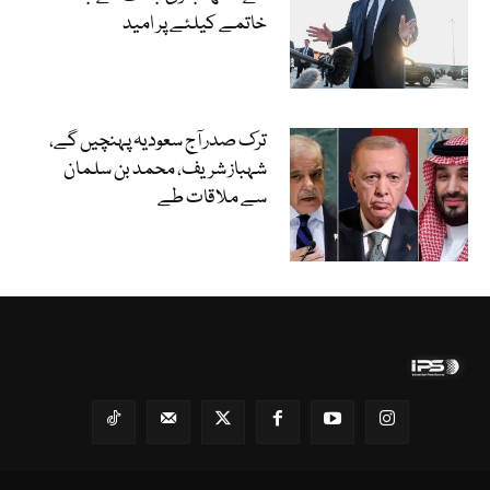
خاتمے کیلئے پر امید
ترک صدر آج سعودیہ پہنچیں گے،
شہباز شریف، محمد بن سلمان
سے ملاقات طے