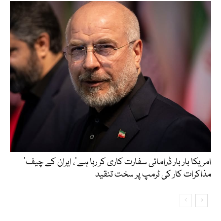
’امریکا بار بار ڈرامائی سفارت کاری کر رہا ہے‘، ایران کے چیف
مذاکرات کار کی ٹرمپ پر سخت تنقید