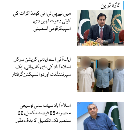
تازہ ترین
میں نے پی ٹی آئی کومذاکرات کی
کوئی دعوت نہیں دی،
اسپیکرقومی اسمبلی
ایف آئی اے اینٹی کرپشن سرکل
اسلام آباد کی بڑی کارروائی، ایک
سپرنٹنڈنٹ اور دو انسپکٹرز گرفتار
اسلام آباد سیف سٹی توسیعی
منصوبہ 85 فیصد مکمل، 30
ستمبر تک تکمیل کا ہدف مقرر