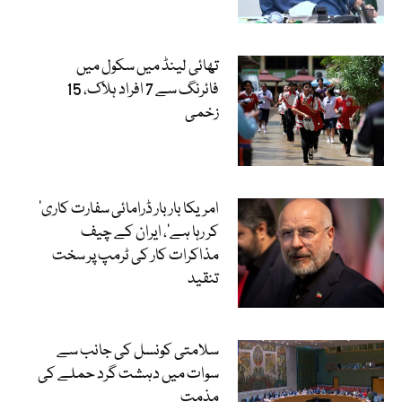
تھائی لینڈ میں سکول میں
فائرنگ سے 7 افراد ہلاک، 15
زخمی
’امریکا بار بار ڈرامائی سفارت کاری
کر رہا ہے‘، ایران کے چیف
مذاکرات کار کی ٹرمپ پر سخت
تنقید
سلامتی کونسل کی جانب سے
سوات میں دہشت گرد حملے کی
مذمت