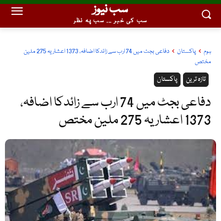
سب نیوز
سب کی خبر ... سب پہ نظر
ہوم
پاکستان
دفاعی بجٹ میں 74 ارب سے زائدکا اضافہ، 1373 اعشاریہ 275 ملین
مختص
تازہ ترین
پاکستان
دفاعی بجٹ میں 74 ارب سے زائدکا اضافہ،
1373 اعشاریہ 275 ملین مختص