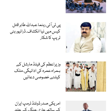
پی ٹی آئی رہنما عبداللہ طاہر قتل
کیس میں نیا انکشاف، ڈرائیور ہنی
ٹریپ کا شکار
وزیراعظم کی فیلڈ مارشل کے
ہمراہ عمرہ کی ادائیگی، ملک
کیلئے خصوصی دعائیں
امریکی صدر ڈونلڈ ٹرمپ ایران
کے ساتھ جاری جنگ کے جلد