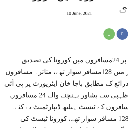
ی
10 June, 2021
پشاور ،پشاور کے باچاخان ایئرپورٹ پر 24مسافروں میں کورونا کی تصدیق
ہوگئی، ابوظہبی سے آنے والی پرواز میں 128مسافر سوار تھے، متاثرہ مسافروں
رائع کے مطابق باچا خان ایئرپورٹ پر پی آئی
اے کی پرواز پی کے 218کے ذریعے ابوظہبی سے پشاور پہنچنے والے 24 مسافروں
سافروں کے ٹیسٹ ہیلتھ ڈیپارٹمنٹ نے کئے۔
ابوظہبی سے پشاور آئی پرواز میں 128 مسافر سوار تھے، کورونا ٹیسٹ کی