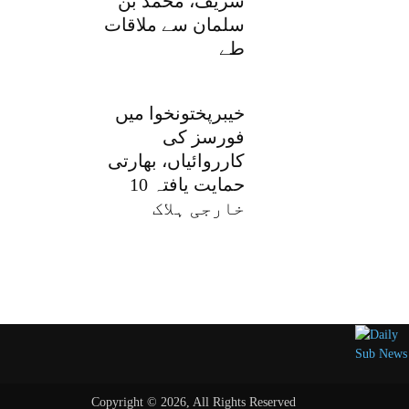
شریف، محمد بن
سلمان سے ملاقات
طے
خیبرپختونخوا میں
فورسز کی
کارروائیاں، بھارتی
حمایت یافتہ 10
خارجی ہلاک
Copyright © 2026, All Rights Reserved