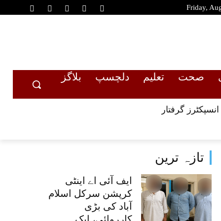
Friday, Au
صحت
تعلیم
دلچسپ
بلاگز
انسپکٹرز گرفتار
تازہ ترین
ایف آئی اے اینٹی
کرپشن سرکل اسلام
آباد کی بڑی
کارروائی، ایک