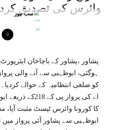
وائرس کی تصدیق کرد
سب نیوز
کو ضلعی انتظامیہ کے حوالے کردیا۔ذ
کا کورونا وائرس ٹیسٹ مثبت آیا، م