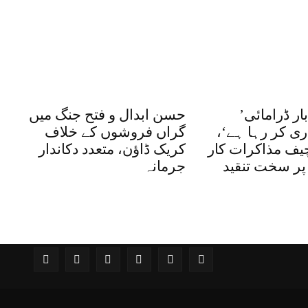
’امریکا بار بار ڈرامائی
حسن ابدال و فتح جنگ میں
ی کر رہا ہے‘،
گراں فروشوں کے خلاف
چیف مذاکرات کار
کریک ڈاؤن، متعدد دکاندار
ر سخت تنقید
جرمانہ