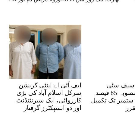
اد سیف سٹی
ایف آئی اے اینٹی کرپشن
توسیعی منصوبہ 85 فیصد
سرکل اسلام آباد کی بڑی
مکمل، 30 ستمبر تک تکمیل
کارروائی، ایک سپرنٹنڈنٹ
رر
اور دو انسپکٹرز گرفتار