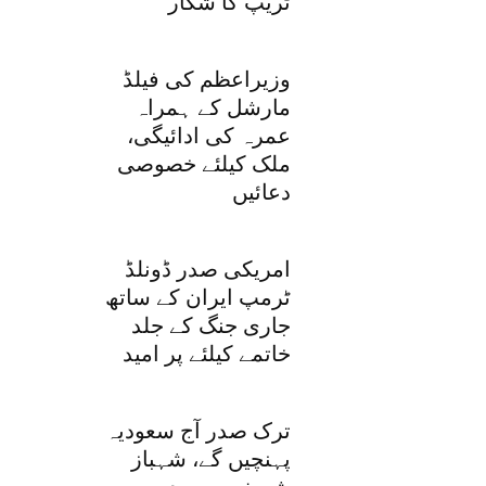
ٹریپ کا شکار
وزیراعظم کی فیلڈ
مارشل کے ہمراہ
عمرہ کی ادائیگی،
ملک کیلئے خصوصی
دعائیں
امریکی صدر ڈونلڈ
ٹرمپ ایران کے ساتھ
جاری جنگ کے جلد
خاتمے کیلئے پر امید
ترک صدر آج سعودیہ
پہنچیں گے، شہباز