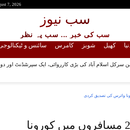
gust 7, 2026
سب نیوز
سب کی خبر ... سب پہ نظر
نیا
کھیل
شوبز
کامرس
سائنس و ٹیکنالوجی
ن سرکل اسلام آباد کی بڑی کارروائی، ایک سپرنٹنڈنٹ اور دو 
سراغ رساں کتوں نے 24 مسافروں میں کورونا