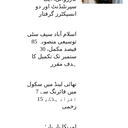
سپرنٹنڈنٹ اور دو
انسپکٹرز گرفتار
اسلام آباد سیف سٹی
توسیعی منصوبہ 85
فیصد مکمل، 30
ستمبر تک تکمیل کا
ہدف مقرر
تھائی لینڈ میں سکول
میں فائرنگ سے 7
افراد ہلاک، 15
زخمی
’امریکا بار بار