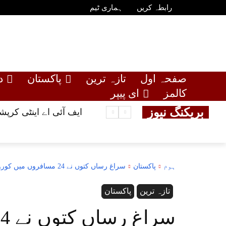
رابطہ کریں
ہماری ٹیم
صفحہ اول
تازہ ترین
پاکستان
د
کالمز
ای پیپر
بریکنگ نیوز
ایف آئی اے اینٹی کرپش
ہوم
پاکستان
سراغ رساں کتوں نے 24 مسافروں میں کورونا وائرس کی تصدیق کردی
تازہ ترین
پاکستان