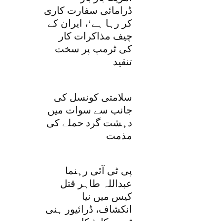
ڈرامائی سفارت کاری
کر رہا ہے‘، ایران کے
چیف مذاکرات کار
کی ٹرمپ پر سخت
تنقید
سلامتی کونسل کی
جانب سے سوات میں
دہشت گرد حملے کی
مذمت
پی ٹی آئی رہنما
عبداللہ طاہر قتل
کیس میں نیا
انکشاف، ڈرائیور ہنی