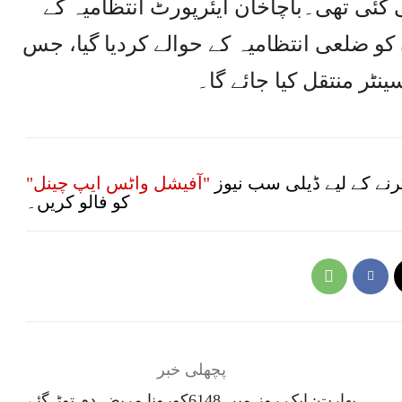
ئی تھی۔باچاخان ایئرپورٹ انتظامیہ کے
و ضلعی انتظامیہ کے حوالے کردیا گیا، جس
نٹر منتقل کیا جائے گا۔
نے کے لیے ڈیلی سب نیوز
"آفیشل واٹس ایپ چینل"
کو فالو کریں۔
پچھلی خبر
ں
بھارت: ایک روز میں 6148کورونا مریض دم توڑ گئے