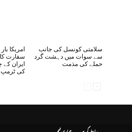
سلامتی کونسل کی جانب
سے سوات میں دہشت گرد
سفارت کار
حملے کی مذمت
ایران کے 
کی ٹرمپ پ
رابطہ کریں
ہماری ٹیم