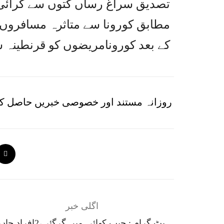
تصدیق سراغ رساں کتوں سے کرائی گ
مطابق کورونا سے متاثرہ مسافروں ک
کے بعد کورونامریضوں کو قرنطینہ سی
روزانہ مستند اور خصوصی خبریں حاصل کر
اگلی خبر
بٹ گرام : جیپ کھائی میں گرگئی،2افراد جا