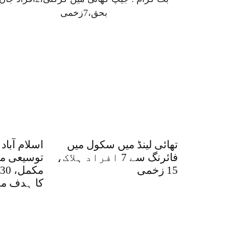
بحق،7زخمی
تھائی لینڈ میں سکول میں
اسلام آب
فائرنگ سے 7 افراد ہلاک،
15 زخمی
کا ہدف مق