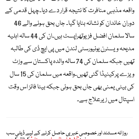
واقعہ مذہبی منافرت کا نتیجہ قرار دے دیا۔چہل قدمی کے
دوران خاندان کو نشانہ بنایا گیا۔ جاں بحق ہونے والے 46
سالا سلمان افضل فزیوتھراپسٹ ہیں۔ان کی 44 سالہ اہلیہ
مدیحہ ویسٹرن یونیورسٹی لندن میں پی ایچ ڈی کی طالبہ
تھیں جبکہ سلمان کی 74 سالہ والدہ پاکستان سے وزٹ
ویزے پرکینیڈا گئی تھیں۔واقعہ میں سلمان کی 15 سال
کی بیٹی یمنی بھی جاں بحق ہوئی جبکہ بیٹا فائز اس وقت
اسپتال میں زیرعلاج ہے۔
روزانہ مستند اور خصوصی خبریں حاصل کرنے کے لیے ڈیلی سب