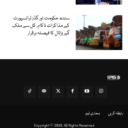
سندھ حکومت اور گڈز ٹرانسپورٹ
کے مذاکرات ناکام، کل سے ملک
گیر ہڑتال کا فیصلہ برقرار
رابطہ کریں
ہماری ٹیم
Copyright © 2026, All Rights Reserved