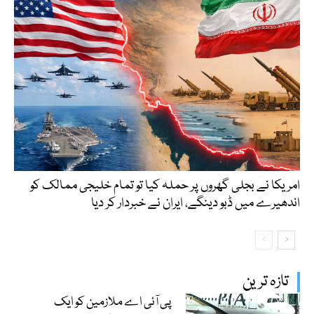
امریکا نے بجلی گھروں پر حملہ کیا تو تمام خلیجی ممالک کو
اندھیرے میں ڈبو دینگے، ایران نے خبردار کر دیا
تازہ ترین
پی آئی اے ملازمین کو ایک