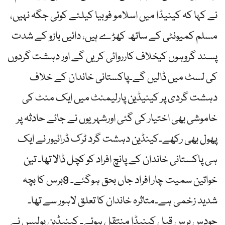
نے کہا کہ کینیڈا میں اسلامو فوبیا کیلئے کوئی جگہ نہیں،
مسلم کمیونٹی کے ساتھ کھڑے ہیں، دائیں بازو کے شدت
پسند گروہوں کیخلاف کارروائی کریں گے اور دہشت گردوں
کی لسٹ میں ڈالیں گے۔پاکستانی خاندان کے خلاف
دہشت گردی پر کینیڈین پارلیمنٹ میں ایک منٹ کی
خاموشی بھی اختیار کی گئی اورشہریوں نے جائے حادثہ پر
پھول بھی رکھے۔کینڈین دہشت گرد ٹرک ڈرائیور نے ایک
ہی پاکستانی خاندان کے پانچ افراد کو کچل ڈالا تھا۔ تین
خواتین سمیت چار افراد جاں بحق ہوگئے۔ 9برس کا بچہ
شدید زخمی ہے۔متاثرہ خاندان کا تعلق لاہور سے تھا۔
جودس برس قبل کینیڈا منتقل ہوئے۔ کینیڈین پولیس نے