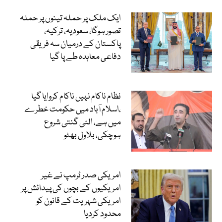
ایک ملک پر حملہ تینوں پر حملہ
تصور ہوگا، سعودیہ، ترکیہ،
پاکستان کے درمیان سہ فریقی
دفاعی معاہدہ طے پا گیا
نظام ناکام نہیں ناکام کروایا گیا
،اسلام آباد میں حکومت خطرے
میں ہے، الٹی گنتی شروع
ہوچکی، بلاول بھٹو
امریکی صدر ٹرمپ نے غیر
امریکیوں کے بچوں کی پیدائش پر
امریکی شہریت کے قانون کو
محدود کردیا