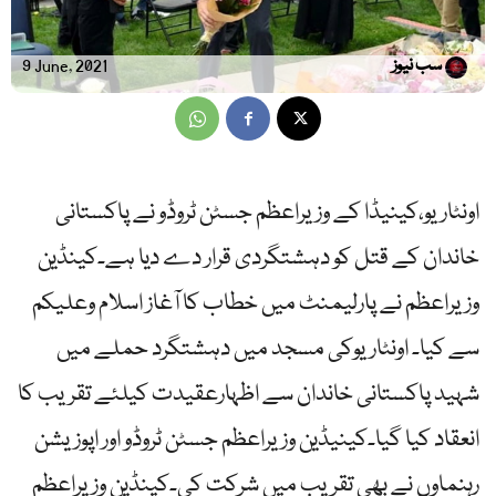
سب نیوز
9 June, 2021
اونٹاریو،کینیڈا کے وزیراعظم جسٹن ٹروڈو نے پاکستانی
خاندان کے قتل کو دہشتگردی قرار دے دیا ہے۔کینڈین
وزیراعظم نے پارلیمنٹ میں خطاب کا آغاز اسلام وعلیکم
سے کیا۔ اونٹاریوکی مسجد میں دہشتگرد حملے میں
شہید پاکستانی خاندان سے اظہارعقیدت کیلئے تقریب کا
انعقاد کیا گیا۔کینیڈین وزیراعظم جسٹن ٹروڈو اور اپوزیشن
رہنماوں نے بھی تقریب میں شرکت کی۔کینڈین وزیراعظم