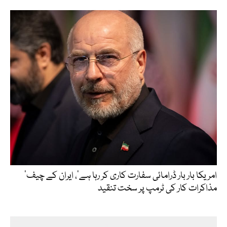
’امریکا بار بار ڈرامائی سفارت کاری کر رہا ہے‘، ایران کے چیف
مذاکرات کار کی ٹرمپ پر سخت تنقید