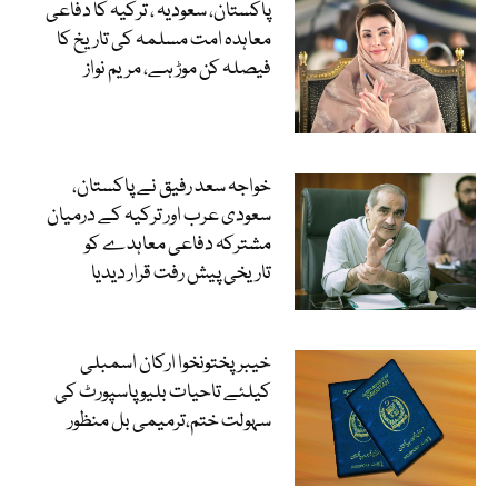
پاکستان، سعودیہ ، ترکیہ کا دفاعی
معاہدہ امت مسلمہ کی تاریخ کا
فیصلہ کن موڑ ہے، مریم نواز
خواجہ سعد رفیق نے پاکستان،
سعودی عرب اور ترکیہ کے درمیان
مشترکہ دفاعی معاہدے کو
تاریخی پیش رفت قرار دیدیا
خیبرپختونخوا ارکان اسمبلی
کیلئے تاحیات بلیو پاسپورٹ کی
سہولت ختم،ترمیمی بل منظور