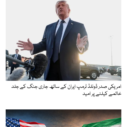
امریکی صدر ڈونلڈ ٹرمپ ایران کے ساتھ جاری جنگ کے جلد
خاتمے کیلئے پر امید