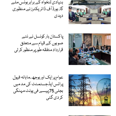
بنیادی تنخواہ کے برابر بونس ملے
گا، بورڈ آف ڈائریکٹرز نے منظوری
دیدی
پاکستان بار کونسل نے نئے
صوبوں کے قیام سے متعلق
قرارداد متفقہ طور پر منظور کر لی
عوام پر ایک اور بوجھ،ماہانہ فیول
پرائس ایڈجسٹمنٹ کی مد میں
بجلی 75 پیسے فی یونٹ مہنگی
کر دی گئی