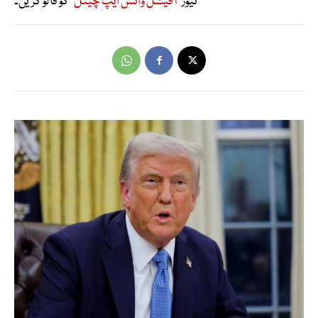
نیوز
"آفیشل واٹس ایپ چینل"
کو فالو کریں۔