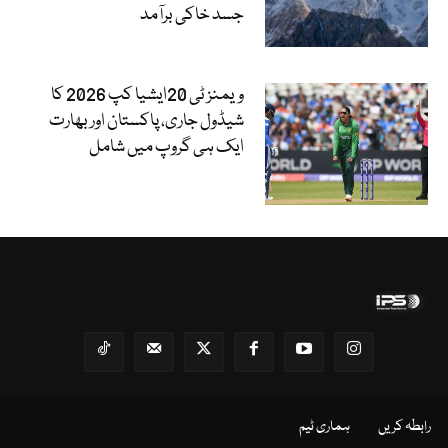
جسد خاکی برآمد
ویمنز ٹی 20ایشیا کپ 2026 کا
شیڈول جاری، پاکستان اور بھارت
ایک ہی گروپ میں شامل
رابطہ کریں
ہماری ٹیم