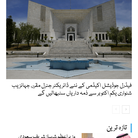
فیڈرل جوڈیشل اکیڈمی کے نئے ڈائریکٹر جنرل مقرر، جہانزیب
شنواری یکم اکتوبر سے ذمہ داریاں سنبھالیں گے
تازہ ترین
وزیراعظم شہباز شریف سعودی