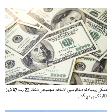
ملکی زرمبادلہ ذخائر میں اضافہ، مجموعی ذخائر 22ارب 47کروڑ
ڈالر تک پہنچ گئے