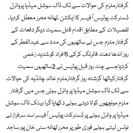
گرفتارملزم کی حوالات سے ٹک ٹاک سوشل میڈیا پروائرل
ڈسٹرکٹ پولیس آفیسر کا ایکشن ،تھانہ محرر معطل کردیا۔
تفصیلات کے مطابق اقدام قتل سمیت دیگر دفعات کے
گرفتار ملزم جس نے ساتھیوں کی مدد سے عیدالفطر کے
روز اندھا دھند فائرنگ کرکے 5افراد کو شدید زخمی
کردیاجسے چند روز قبل پولیس نے 2ساتھیوں سمیت
گرفتارکیاتھا گزشتہ روز گرفتارملزم خالد چانڈیہ کی حوالات
سے ٹک ٹاک سوشل میڈیا پر وائرل ہوئی جس میں گرفتار
ملزم مونچھوں کو تا دیتے ہوئے دکھایاگیا ہیٹک ٹاک سوشل
میڈیا پر وائرل ہونے پر ڈسٹرکٹ پولیس آفیسر اسد سرفراز نے
نوٹس لیتے ہوئے فوری طورپر محرر تھانہ سٹی خان پور ساجد