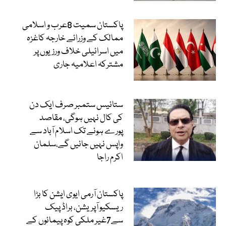
پاکستان سمیت 8عرب و اسلامی
ممالک کے وزرائے خارجہ کاغزہ
میں اسرائیلی خلاف ورزیوں پر
مشترکہ اعلامیہ جاری
ستائیس ستمبر صرف ایک دن
کی کال نہیں ہوگی، مقاصد
پورے ہونے تک اسلام آباد سے
واپس نہیں جائیں گے،سلمان
اکرم راجا
پاکستان آرمی ایوی ایشن کا بڑا
ریسکیو آپریشن، براڈ پیک
سے7غیر ملکی کوہ پیمائوں کے