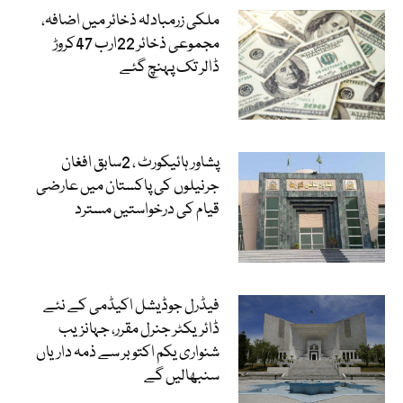
ملکی زرمبادلہ ذخائر میں اضافہ،
مجموعی ذخائر 22ارب 47کروڑ
ڈالر تک پہنچ گئے
پشاور ہائیکورٹ ، 2سابق افغان
جرنیلوں کی پاکستان میں عارضی
قیام کی درخواستیں مسترد
فیڈرل جوڈیشل اکیڈمی کے نئے
ڈائریکٹر جنرل مقرر، جہانزیب
شنواری یکم اکتوبر سے ذمہ داریاں
سنبھالیں گے