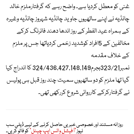
غنی کو معطل کردیا ہے۔ واضح رہے کہ گرفتارملزم خالد
چانڈیہ نے اپنے ساتھیوں جاوید چانڈیہ شہروز چانڈیہ وغیرہ
کے ہمراہ عید الفطر کے روز اندھا دھند فائرنگ کرکے
مخالفین کے 5افراد کوشدید زخمی کردیاتھا جس پر ملزم
کے خلاف مقدمہ
نمبر323/21بجرم324/436,427,148,149 کا اندراج کیا
گیا تھا ملزم کو دو ساتھیوں سمیت چند روز قبل ہی پولیس
نے گرفتارکرکے کارروائی شروع کررکھی تھی۔
روزانہ مستند اور خصوصی خبریں حاصل کرنے کے لیے ڈیلی سب
نیوز
"آفیشل واٹس ایپ چینل"
کو فالو کریں۔