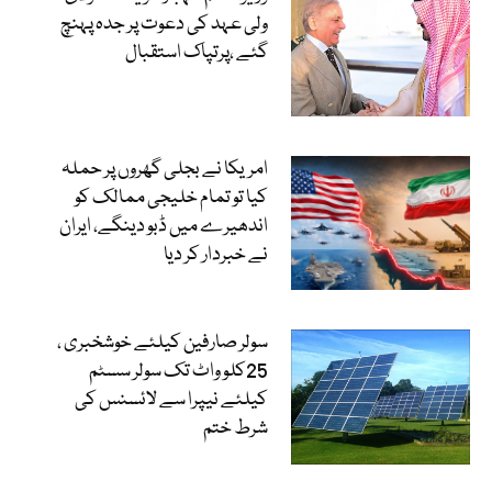
ولی عہد کی دعوت پر جدہ پہنچ
گئے ،پرتپاک استقبال
امریکا نے بجلی گھروں پر حملہ
کیا تو تمام خلیجی ممالک کو
اندھیرے میں ڈبو دینگے، ایران
نے خبردار کر دیا
سولر صارفین کیلئے خوشخبری ،
25کلو واٹ تک سولر سسٹم
کیلئے نیپرا سے لائسنس کی
شرط ختم