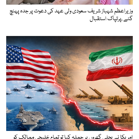
وزیراعظم شہباز شریف سعودی ولی عہد کی دعوت پر جدہ پہنچ
گئے ،پرتپاک استقبال
امریکا نے بجلی گھروں پر حملہ کیا تو تمام خلیجی ممالک کو