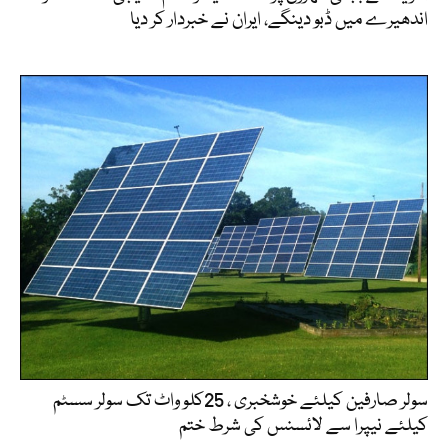
اندھیرے میں ڈبو دینگے، ایران نے خبردار کر دیا
سولر صارفین کیلئے خوشخبری ، 25کلو واٹ تک سولر سسٹم
کیلئے نیپرا سے لائسنس کی شرط ختم