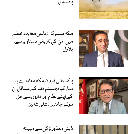
پابندیاں
مکہ مشترکہ دفاعی معاہدہ خطے
میں امن کی تاریخی دستاویز ہے،
بلاول
پاکستانی قوم کو مکہ معاہدے پر
مبارکباد:مسلم دنیا کے مسائل ان
کے اپنے نظام اور اداروں سے حل
ہونے چاہئیں، علی شاہین
ذہنی معذور لڑکی سے مبینہ