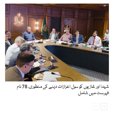
شہدا اور غازیوں کو سول اعزازات دینے کی منظوری، 78 نام
فہرست میں شامل