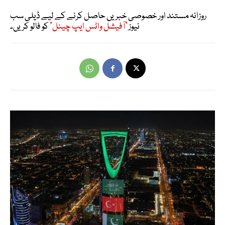
روزانہ مستند اور خصوصی خبریں حاصل کرنے کے لیے ڈیلی سب
نیوز
"آفیشل واٹس ایپ چینل"
کو فالو کریں۔