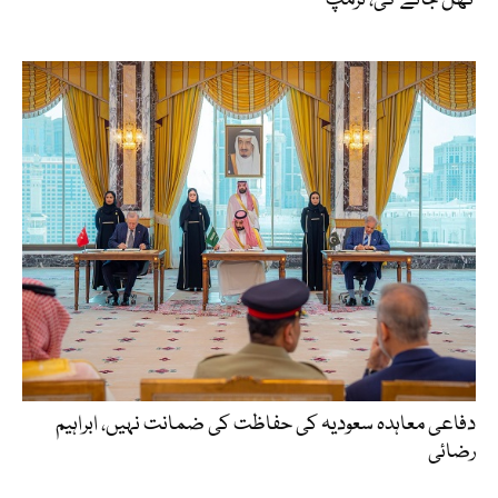
کھل جائے گی، ٹرمپ
دفاعی معاہدہ سعودیہ کی حفاظت کی ضمانت نہیں، ابراہیم
رضائی