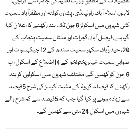
تفصیلات کے مطابق وزارت تعلیم کی جانب سے کراچی،
لاہور، اسلام آباد، راولپنڈی، پشاور،کوئٹہ اور مظفرآباد سمیت
کئی شہروں میں اسکولز 6جون تک بند رکھنے کا اعلان کیا
گیاہے،فیصل آباد،گجرات اور ملتان سمیت پنجاب کے
20، حیدرآباد، سکھر سمیت سندھ کے 12 جبکہسوات اور
صوابی سمیت خیبر پختونخوا کے 14اضلاع کے اسکول اب
6 جون کو کھلیں گے،مختلف شہروں میں اسکولوں کو بند
رکھنے کا فیصلہ کورونا کے مثبت کیسز کی شرح 5فیصد
سے زیادہ ہونے پر کیا گیا جب کہ 5فیصد سے کم شرح والے
شہروں میں اسکول 24مئی سے کھلیں گے۔