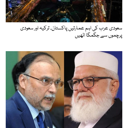
سعودی عرب کی اہم عمارتیں پاکستان، ترکیہ اور سعودی
پرچموں سے جگمگا اٹھیں