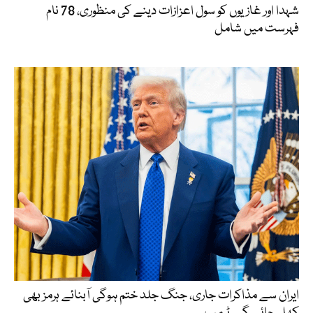
شہدا اور غازیوں کو سول اعزازات دینے کی منظوری، 78 نام
فہرست میں شامل
ایران سے مذاکرات جاری، جنگ جلد ختم ہوگی آبنائے ہرمز بھی