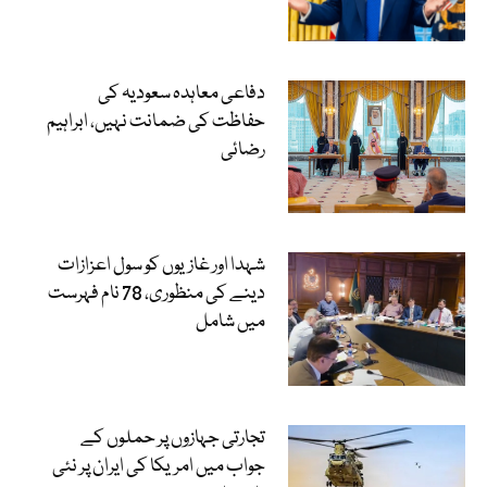
دفاعی معاہدہ سعودیہ کی
حفاظت کی ضمانت نہیں، ابراہیم
رضائی
شہدا اور غازیوں کو سول اعزازات
دینے کی منظوری، 78 نام فہرست
میں شامل
تجارتی جہازوں پر حملوں کے
جواب میں امریکا کی ایران پر نئی