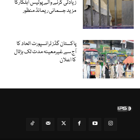
زیادتی کرنے والے پولیس اہلکارکا
مزید جسمانی ریمانڈ منظور
پاکستان گڈز ٹرانسپورٹ اتحاد کا
آج سے غیرمعینہ مدت تک ہڑتال
کا اعلان