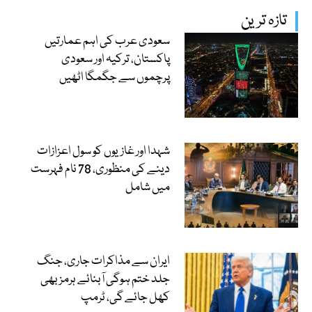
تازہ ترین
سعودی عرب کی اہم عمارتیں
پاکستان، ترکیہ اور سعودی
پرچموں سے جگمگا اٹھیں
شہدا اور غازیوں کو سول اعزازات
دینے کی منظوری، 78 نام فہرست
میں شامل
ایران سے مذاکرات جاری، جنگ
جلد ختم ہوگی آبنائے ہرمز بھی
کھل جائے گی، ٹرمپ