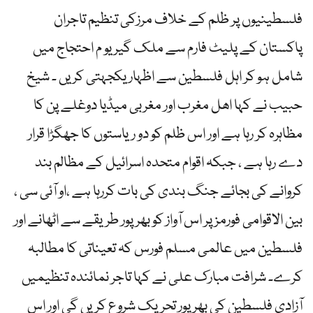
فلسطینیوں پر ظلم کے خلاف مرزکی تنظیم تاجران
پاکستان کے پلیٹ فارم سے ملک گیر یو م احتجاج میں
شامل ہو کر اہل فلسطین سے اظہار یکجہتی کر یں ۔ شیخ
حبیب نے کہا اھل مغرب اور مغربی میڈیا دوغلے پن کا
مظاہرہ کر رہا ہے اور اس ظلم کو دو ریاستوں کا جھگڑا قرار
دے رہا ہے ، جبکہ اقوام متحدہ اسرائیل کے مظالم بند
کروانے کی بجائے جنگ بندی کی بات کررہا ہے ،او آئی سی ،
بین الاقوامی فورمز پر اس آواز کو بھرپور طریقے سے اٹھانے اور
فلسطین میں عالمی مسلم فورس کہ تعیناتی کا مطالبہ
کرے۔ شرافت مبارک علی نے کہا تاجر نمائندہ تنظیمیں
آزادی فلسطین کی بھر پور تحریک شروع کریں گی اور اس