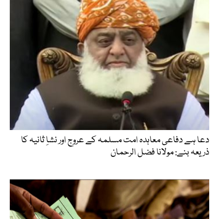
دعا ہے دفاعی معاہدہ امت مسلمہ کے عروج اور نشاِ ثانیہ کا
ذریعہ بنے: مولانا فضل الرحمان