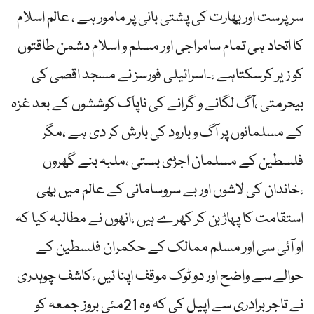
سرپرست اور بھارت کی پشتی بانی پر مامور ہے ، عالم اسلام
کا اتحاد ہی تمام سامراجی اور مسلم و اسلام دشمن طاقتوں
کو زیر کرسکتاہے ،۔اسرائیلی فورسز نے مسجد اقصی کی
بیحرمتی ،آگ لگانے و گرانے کی ناپاک کوششوں کے بعد غزہ
کے مسلمانوں پر آگ و بارود کی بارش کر دی ہے ،مگر
فلسطین کے مسلمان اجڑی بستی ،ملبہ بنے گھروں
،خاندان کی لاشوں اور بے سروسامانی کے عالم میں بھی
استقامت کا پہاڑ بن کر کھرے ہیں ،انھوں نے مطالبہ کیا کہ
او آئی سی اور مسلم ممالک کے حکمران فلسطین کے
حوالے سے واضح اور دو ٹوک موقف اپنا ئیں ،کاشف چوہدری
نے تاجر برادری سے اپیل کی کہ وہ 21مئی بروز جمعہ کو