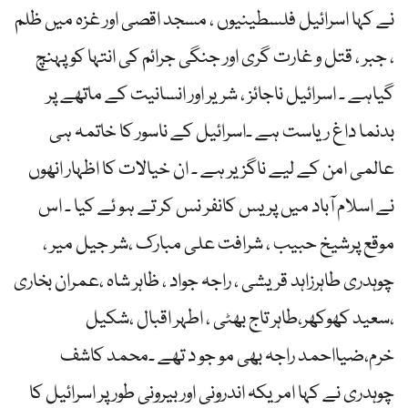
نے کہا اسرائیل فلسطینیوں ، مسجد اقصی اور غزہ میں ظلم
، جبر ، قتل و غارت گری اور جنگی جرائم کی انتہا کو پہنچ
گیاہے ۔ اسرائیل ناجائز ، شریر اور انسانیت کے ماتھے پر
بدنما داغ ریاست ہے ۔اسرائیل کے ناسور کا خاتمہ ہی
عالمی امن کے لیے ناگزیر ہے ۔ ان خیالات کا اظہار انھوں
نے اسلام آباد میں پر یس کانفر نس کر تے ہو ئے کیا ۔ اس
موقع پرشیخ حبیب ، شرافت علی مبارک ،شر جیل میر ،
چوہدری طاہرزاہد قریشی ، راجہ جواد ، ظاہر شاہ ،عمران بخاری
،سعید کھوکھر،طاہر تاج بھٹی ، اطہر اقبال ،شکیل
خرم،ضیااحمد راجہ بھی مو جو د تھے ۔محمد کاشف
چوہدری نے کہا امریکہ اندرونی اور بیرونی طور پر اسرائیل کا