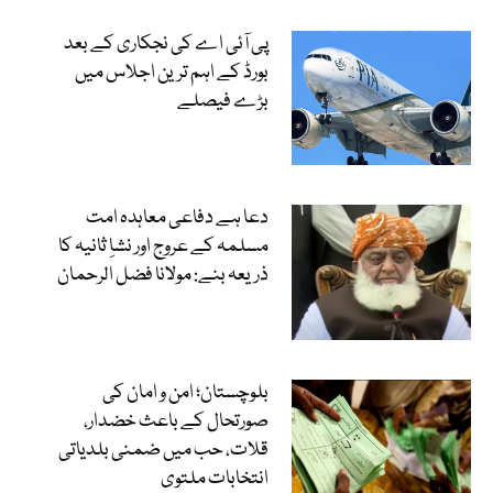
پی آئی اے کی نجکاری کے بعد
بورڈ کے اہم ترین اجلاس میں
بڑے فیصلے
دعا ہے دفاعی معاہدہ امت
مسلمہ کے عروج اور نشاِ ثانیہ کا
ذریعہ بنے: مولانا فضل الرحمان
بلوچستان؛ امن و امان کی
صورتحال کے باعث خضدار،
قلات، حب میں ضمنی بلدیاتی
انتخابات ملتوی