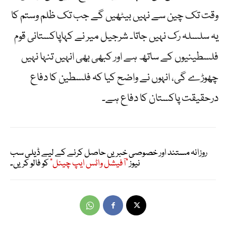
وقت تک چین سے نہیں بیٹھیں گے جب تک ظلم وستم کا
یہ سلسلہ رک نہیں جاتا۔ شرجیل میر نے کہاپاکستانی قوم
فلسطینیوں کے ساتھ ہے اور کبھی بھی انہیں تنہا نہیں
چھوڑے گی، انہوں نے واضح کیا کہ فلسطین کا دفاع
درحقیقت پاکستان کا دفاع ہے۔
روزانہ مستند اور خصوصی خبریں حاصل کرنے کے لیے ڈیلی سب
نیوز
"آفیشل واٹس ایپ چینل"
کو فالو کریں۔