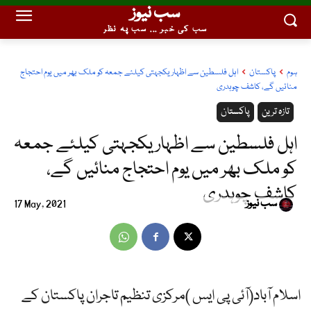
سب نیوز
سب کی خبر ... سب پہ نظر
ہوم
پاکستان
اہل فلسطین سے اظہار یکجہتی کیلئے جمعہ کو ملک بھر میں یوم احتجاج
منائیں گے، کاشف چوہدری
تازہ ترین
پاکستان
اہل فلسطین سے اظہار یکجہتی کیلئے جمعہ
کو ملک بھر میں یوم احتجاج منائیں گے،
کاشف چوہدری
سب نیوز
17 May, 2021
اسلام آباد(آئی پی ایس )مرکزی تنظیم تاجران پاکستان کے