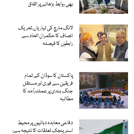
بھی روابط بڑھانے پر اتفاق
لانگ مارچ کی تیاریاں،تحریک
انصاف کا حکمران اتحاد سے
رابطوں کا فیصلہ
پاکستان کا سوڈان کے تمام
فریقین سے فوری اور مستقل
جنگ بندی پر عملدرآمد کا
مطالبہ
دفاعی معاہدہ دہائیوں پر محیط
اسٹریٹجک تعلقات کا نتیجہ ہے: