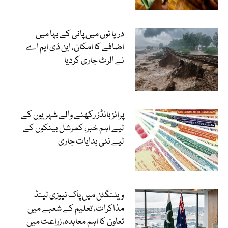
دریا ئوں میں پانی کے بہا میں
اضافے کا امکان، این ڈی ایم اے
نے الرٹ جاری کردیا
پرائز بانڈز رکھنے والے شہریوں کے
لیے اہم خبر، کمرشل بینکوں کے
لیے نئی ہدایات جاری
ویلنگٹن میں پاک نیوزی لینڈ
مذاکرات، تعلیم کے شعبے میں
تعاون کا اہم معاہدہ، زراعت میں