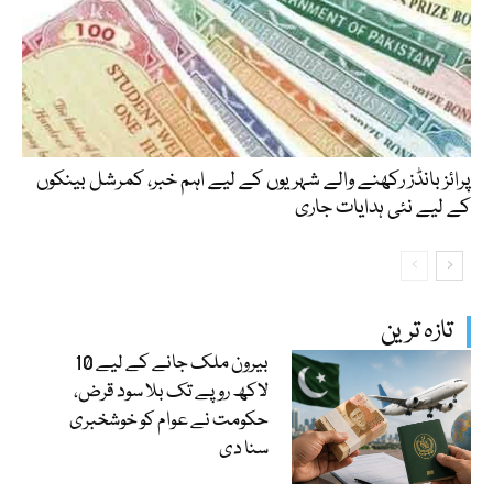
پرائز بانڈز رکھنے والے شہریوں کے لیے اہم خبر، کمرشل بینکوں
کے لیے نئی ہدایات جاری
تازہ ترین
بیرون ملک جانے کے لیے 10
لاکھ روپے تک بلا سود قرض،
حکومت نے عوام کو خوشخبری
سنا دی