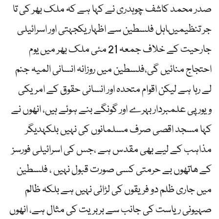
صدر محمد کاشف چوہدری نے کہا ہے کہ ملک بھر کی تا
جر تنظیمیںاہل فلسطین سے اظہار یکجہتی اور اسرائیلی
جارحیت کے خلاف جمعہ 21 مئی ملک بھر میں یوم
احتجاج منائیں گی،فلسطین میں روزانہ انسانی المیہ جنم
لے رہا ہے لیکن اقوام متحدہ اور انسانی حقوق کے امریکی
ویورپی علمبردار بہرے اور گونگے بنے ہوئے ہیں، انھوں نے
کہا مسجد اقصی صرف مسلمانوں کی نہیں بلکہدیگر
مذاہب کے لیے بھی مقدس ہے ،جس کی اسرائیلی فورسز
کے ھاتھوں بے حرمتی کسی صورت قبول نہیں ، فلسطین
میں جاری ظلم دو فریقوں کی لڑائی نہیں ہے بلکہ ظالم
صہیونی ریاست کی جانب سے بربریت کی مثال ہے، انھوں