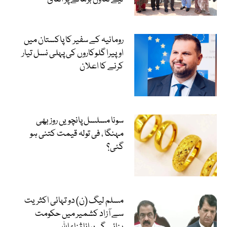
رومانیہ کے سفیر کا پاکستان میں
اوپیرا گلوکاروں کی پہلی نسل تیار
کرنے کا اعلان
سونا مسلسل پانچویں روز بھی
مہنگا ، فی تولہ قیمت کتنی ہو
گئی؟
مسلم لیگ (ن) دو تہائی اکثریت
سے آزاد کشمیر میں حکومت