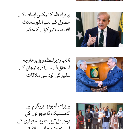
وزیراعظم کا ٹیکس اہداف کے
حصول کے لئے انفورسمنٹ
اقدامات تیز کرنے کا حکم
نائب وزیراعظم و وزیر خارجہ
اسحاق ڈار سے آذربائیجان کے
سفیر کی الوداعی ملاقات
وزیراعظم یوتھ پروگرام اور
کامسٹیک کا نوجوانوں کی
ڈیجیٹل تربیت و بااختیاری کے
لیے تعاون بڑھانے پر اتفاق