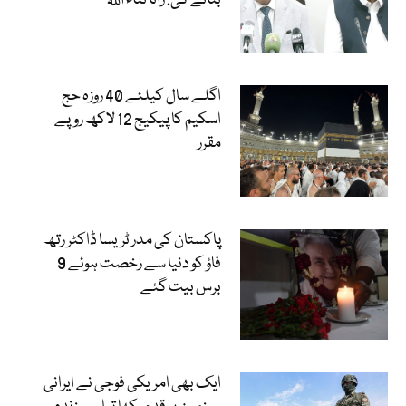
بنائے گی: رانا ثناء اللہ
اگلے سال کیلئے 40 روزہ حج
اسکیم کا پیکیج 12 لاکھ روپے
مقرر
پاکستان کی مدر ٹریسا ڈاکٹر رتھ
فاؤ کو دنیا سے رخصت ہوئے 9
برس بیت گئے
ایک بھی امریکی فوجی نے ایرانی