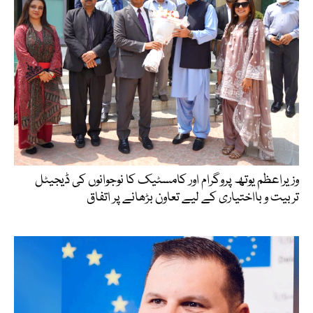
وزیراعظم یوتھ پروگرام اور کامسٹیک کا نوجوانوں کی ڈیجیٹل
تربیت و بااختیاری کے لیے تعاون بڑھانے پر اتفاق