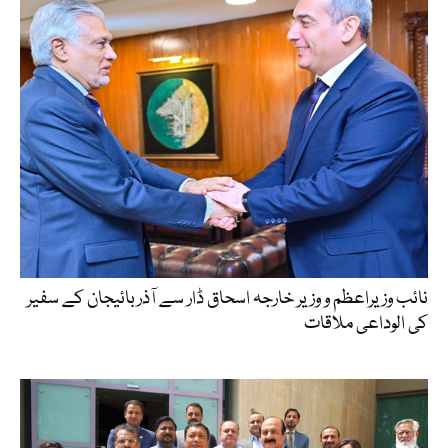
نائب وزیراعظم و وزیر خارجہ اسحاق ڈار سے آذربائیجان کے سفیر
کی الوداعی ملاقات