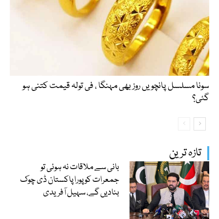
سونا مسلسل پانچویں روز بھی مہنگا ، فی تولہ قیمت کتنی ہو
گئی؟
تازہ ترین
بانی سے ملاقات نہ ہوئی تو
جمعرات کو پورا پاکستان ڈی چوک
بنادیں گے، سہیل آفریدی