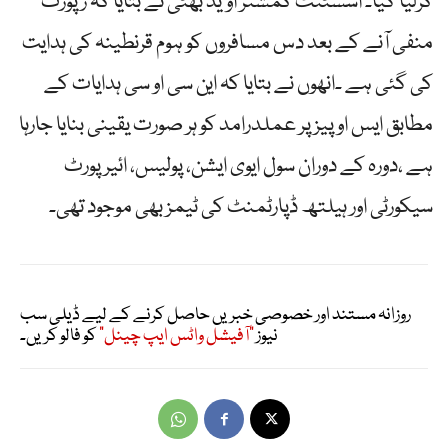
کرلیا گیا۔ اسسٹنٹ کمشنر اوید بھٹی نے بتایا کہ رپورٹ
منفی آنے کے بعد دس مسافروں کو ہوم قرنطینہ کی ہدایت
کی گئی ہے ۔انھوں نے بتایا کہ این سی او سی ہدایات کے
مطابق ایس او پیز پر عملدرامد کو ہر صورت یقینی بنایا جارہا
ہے ،دورہ کے دوران سول ایوی ایشن، پولیس، ائیرپورٹ
سیکورٹی اور ہیلتھ ڈپارٹمنٹ کی ٹیمز بھی موجود تھی۔
روزانہ مستند اور خصوصی خبریں حاصل کرنے کے لیے ڈیلی سب
نیوز
"آفیشل واٹس ایپ چینل"
کو فالو کریں۔