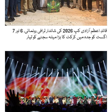
قائدِ اعظم آزادی کپ 2026 کی شاندار ٹرافی رونمائی، 6 اور 7
اگست کو جدہ میں کرکٹ کا بڑا میلہ سجنے کو تیار