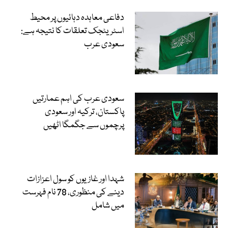
دفاعی معاہدہ دہائیوں پر محیط
اسٹریٹجک تعلقات کا نتیجہ ہے:
سعودی عرب
سعودی عرب کی اہم عمارتیں
پاکستان، ترکیہ اور سعودی
پرچموں سے جگمگا اٹھیں
شہدا اور غازیوں کو سول اعزازات
دینے کی منظوری، 78 نام فہرست
میں شامل