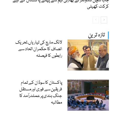
جب سچن ٹنڈولکر نے بھارتی ٹیم سے پہلے پاکستان کے لیے
کرکٹ کھیلی
تازہ ترین
لانگ مارچ کی تیاریاں،تحریک
انصاف کا حکمران اتحاد سے
رابطوں کا فیصلہ
پاکستان کا سوڈان کے تمام
فریقین سے فوری اور مستقل
جنگ بندی پر عملدرآمد کا
مطالبہ