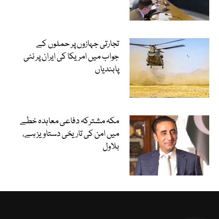
تجارتی جہازوں پر حملوں کے
جواب میں امریکا کی ایران پر نئی
پابندیاں
مکہ مشترکہ دفاعی معاہدہ خطے
میں امن کی تاریخی دستاویز ہے،
بلاول