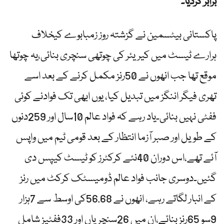
برابر کردیا۔
پاکستانی بیٹسمین نے گزشتہ روز زمبابوے کیخلاف
ہرارے ٹیسٹ میں کیریئر کی چوتھی سنچری بنائی،یہ چوتھا
موقع تھا جب انھوں نے 50رنز مکمل کرنے کے بعد اسے
تھری فیگر اننگز میں تبدیل کیا، یوں ابھی تک فوادنے کوئی
ففٹی نہیں بنائی۔یاد رہے کہ فواد عالم 10سال اور 259دنوں
کے طویل اور صبر آزما انتظار کے بعد قومی ٹیم میں واپس
آئے تھے،اس دوران 40نئے کرکٹرز کو ٹیسٹ کیپس دی
گئیں۔دوسری جانب فواد عالم ڈومیسٹک کرکٹ میں رنز
کے انبار لگاتے رہے، انھوں نے 56.68کی اوسط سے 7ہزار
9سو 65رنز بنائے،ان میں 26سنچریاں اور 33ففٹیز شامل