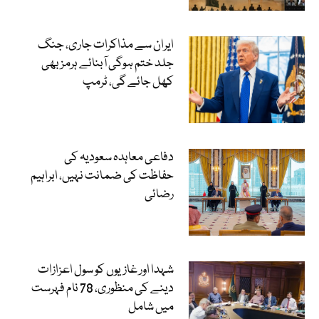
ایران سے مذاکرات جاری، جنگ
جلد ختم ہوگی آبنائے ہرمز بھی
کھل جائے گی، ٹرمپ
دفاعی معاہدہ سعودیہ کی
حفاظت کی ضمانت نہیں، ابراہیم
رضائی
شہدا اور غازیوں کو سول اعزازات
دینے کی منظوری، 78 نام فہرست
میں شامل