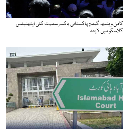
کامن ویلتھ گیمز: پاکستانی باکسر سمیت کئی ایتھلیٹس
گلاسگو میں لاپتہ