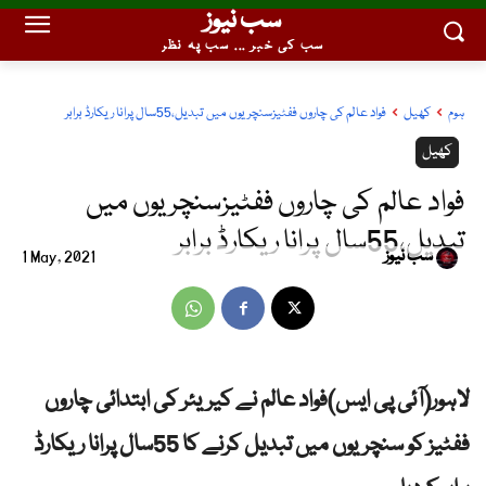
سب نیوز
سب کی خبر ... سب پہ نظر
ہوم
کھیل
فواد عالم کی چاروں ففٹیزسنچریوں میں تبدیل،55سال پرانا ریکارڈ برابر
کھیل
فواد عالم کی چاروں ففٹیزسنچریوں میں
تبدیل،55سال پرانا ریکارڈ برابر
سب نیوز
1 May, 2021
لاہور(آئی پی ایس)فواد عالم نے کیریئر کی ابتدائی چاروں
ففٹیز کو سنچریوں میں تبدیل کرنے کا 55سال پرانا ریکارڈ