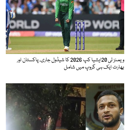
ویمنز ٹی 20ایشیا کپ 2026 کا شیڈول جاری، پاکستان اور
بھارت ایک ہی گروپ میں شامل