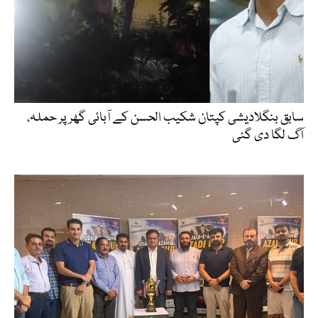
سابق بنگلادیشی کپتان شکیب الحسن کے آبائی گھر پر حملہ،
آگ لگا دی گئی