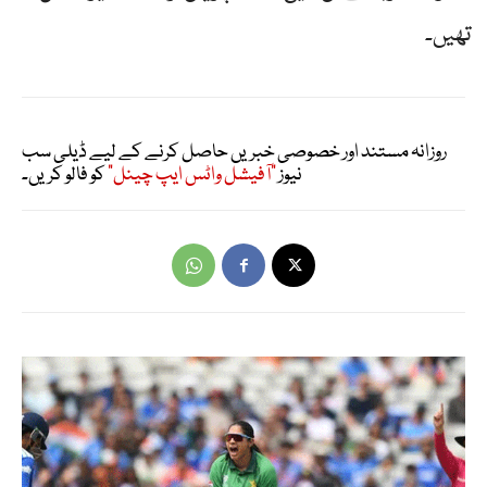
تھیں۔
روزانہ مستند اور خصوصی خبریں حاصل کرنے کے لیے ڈیلی سب
نیوز
"آفیشل واٹس ایپ چینل"
کو فالو کریں۔