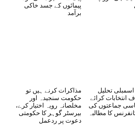
پیمائوں کے جسد خاکی
برآمد
اسمبلی تحلیل
مذاکرات کرنے ہیں تو
 انتخابات کرائے
حکومت سنجیدہ اور
اسی جماعتوں کی
مخلصانہ رویہ اختیار کرے،
کانفرنس کا مطالبہ
بیرسٹر گوہر کا حکومتی
دعوت پر ردعمل