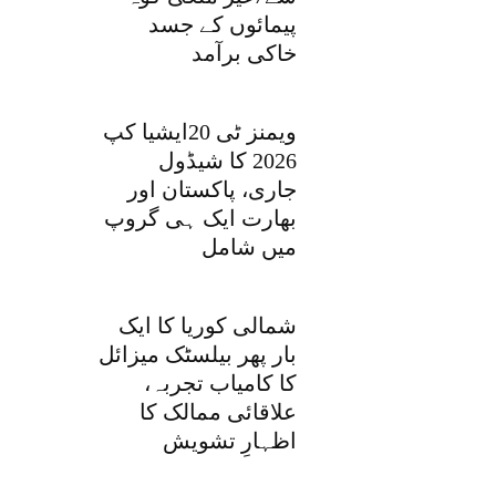
پیمائوں کے جسد
خاکی برآمد
ویمنز ٹی 20ایشیا کپ
2026 کا شیڈول
جاری، پاکستان اور
بھارت ایک ہی گروپ
میں شامل
شمالی کوریا کا ایک
بار پھر بیلسٹک میزائل
کا کامیاب تجربہ،
علاقائی ممالک کا
اظہارِ تشویش