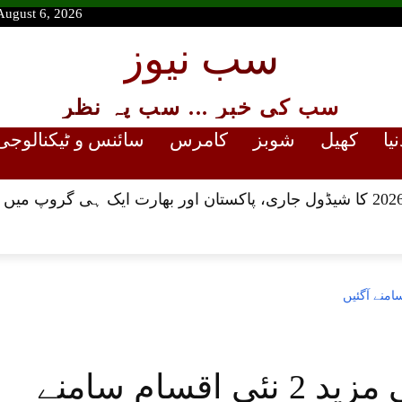
August 6, 2026
سب نیوز
سب کی خبر ... سب پہ نظر
نیا
کھیل
شوبز
کامرس
سائنس و ٹیکنالوجی
پاکستان میں کورونا کی مزید 2 نئی اقسام سامنے