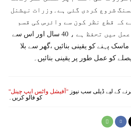
سنگ شروع کردی گئی ہے۔وزرات نیشنل
 کہ قطع نظر کون سے وائرس کی قسم
سامنے آئی ہے ، ایس او پیز پر عمل میں تحفظ ہے ، 40 سال اور اس سے
ماسک پہنے کو یقینی بنائیں ،گھر سے بلا
ے کو عمل طور پر یقینی بنائیں۔
نے کے لیے ڈیلی سب نیوز
"آفیشل واٹس ایپ چینل"
کو فالو کریں۔