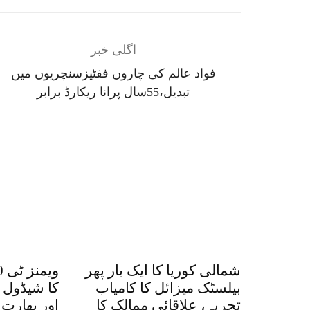
اگلی خبر
فواد عالم کی چاروں ففٹیزسنچریوں میں
تبدیل،55سال پرانا ریکارڈ برابر
شمالی کوریا کا ایک بار پھر
بیلسٹک میزائل کا کامیاب
کا شیڈول 
تجربہ، علاقائی ممالک کا
اور بھارت