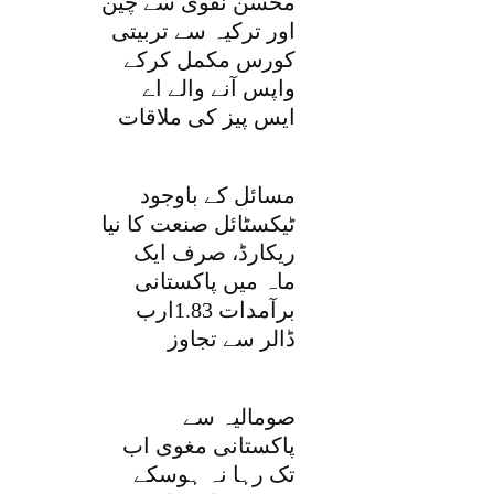
محسن نقوی سے چین
اور ترکیہ سے تربیتی
کورس مکمل کرکے
واپس آنے والے اے
ایس پیز کی ملاقات
مسائل کے باوجود
ٹیکسٹائل صنعت کا نیا
ریکارڈ، صرف ایک
ماہ میں پاکستانی
برآمدات 1.83ارب
ڈالر سے تجاوز
صومالیہ سے
پاکستانی مغوی اب
تک رہا نہ ہوسکے