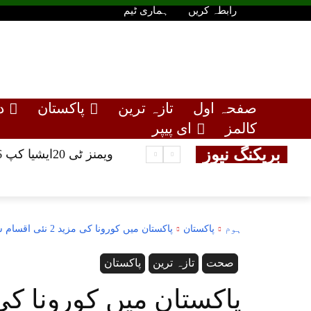
رابطہ کریں
ہماری ٹیم
صفحہ اول
تازہ ترین
پاکستان
د
کالمز
ای پیپر
بریکنگ نیوز
ویمنز ٹی 20ایشیا کپ 2026 کا شیڈول جاری، پاکستان اور بھارت ایک ہی گروپ میں شامل
ہوم
پاکستان
پاکستان میں کورونا کی مزید 2 نئی اقسام سامنے آگئیں
صحت
تازہ ترین
پاکستان