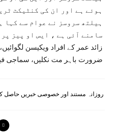
ہوئے ہے اور ان کی کنٹیکٹ ٹری
ہیلتھ سروسز نے عوام سے کہا ہے
زائد عمر کے افراد ویکیسن لگوائیں، 
ضرورت باہر مت نکلیں، سماجی فیصل
روزانہ مستند اور خصوصی خبریں حاصل کر