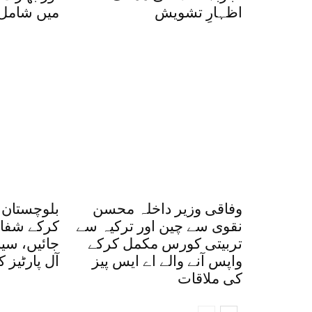
اظہارِ تشویش
میں شامل
وفاقی وزیر داخلہ محسن
بلوچستان 
نقوی سے چین اور ترکیہ سے
کرکے شفاف
تربیتی کورس مکمل کرکے
جائیں، سی
واپس آنے والے اے ایس پیز
آل پارٹیز 
کی ملاقات