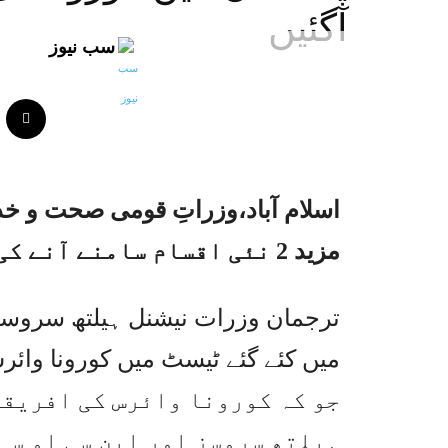
آگئیں
سب نیوز
اسلام آباد،وزراتِ قومی صحت و خد
مزید 2 نئی اقسام سامنے آنے کی تصدیق کر دی ۔
ترجمان وزرات نیشنل ہیلتھ سروسز 
جو کہ کورونا وائرس کی افریق
ہیلتھ سروسز اور این سی او سی