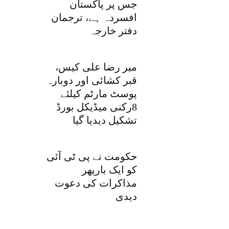
جس پر پاکستان
افسردہ ہے، ترجمان
دفتر خارجہ
میر رضا علی کیس،
قبر کشائی اور دوبارہ
پوسٹ مارٹم کیلئے
8رکنی میڈیکل بورڈ
تشکیل دیدیا گیا
حکومت نے پی ٹی آئی
کو ایک بارپھر
مذاکرات کی دعوت
دیدی