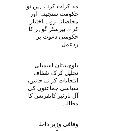
مذاکرات کرنے ہیں تو
حکومت سنجیدہ اور
مخلصانہ رویہ اختیار
کرے، بیرسٹر گوہر کا
حکومتی دعوت پر
ردعمل
بلوچستان اسمبلی
تحلیل کرکے شفاف
انتخابات کرائے جائیں،
سیاسی جماعتوں کی
آل پارٹیز کانفرنس کا
مطالبہ
وفاقی وزیر داخلہ