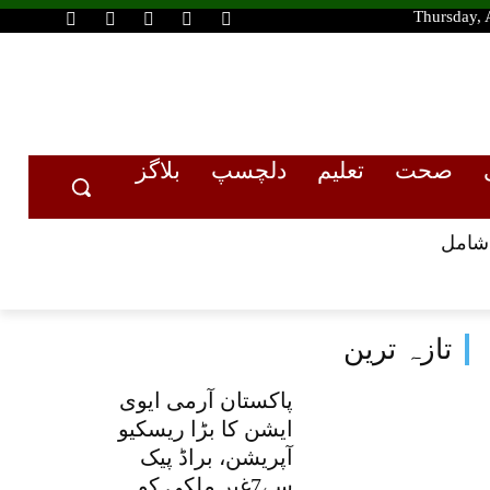
Thursday, 
صحت
تعلیم
دلچسپ
بلاگز
تازہ ترین
پاکستان آرمی ایوی
ایشن کا بڑا ریسکیو
آپریشن، براڈ پیک
سے7غیر ملکی کوہ