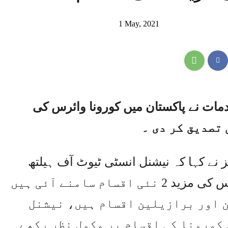
1 May, 2021
مات نے پاکستان میں کورونا وائرس کی
نے کہا کہ نیشنل انسٹی ٹیوٹ آف ہیلتھ
میں کئے گئے ٹیسٹ میں کورونا وائرس کی مزید 2 نئی اقسام سامنے آئی ہیں
ن اور برازیلین اقسام ہیں، نیشنل
 کورونا کی اقسام پر مکمل نظر رکھے