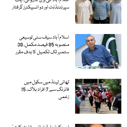
اسلام آباد کی بڑی کارروائی، ایک
سپرنٹنڈنٹ اور دو انسپکٹرز گرفتار
اسلام آباد سیف سٹی توسیعی
منصوبہ 85 فیصد مکمل، 30
ستمبر تک تکمیل کا ہدف مقرر
تھائی لینڈ میں سکول میں
فائرنگ سے 7 افراد ہلاک، 15
زخمی