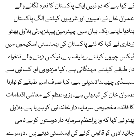
نے کہا ہے کہ دو نہیں ایک پاکستان کا نعرہ لگانے والے
عمران خان نے امیروں اور غریبوں کیلئے الگ پاکستان
بنادیا ۔اپنے ایک بیان میں چیئرمین پیپلز پارٹی بلاول بھٹو
زرداری نے کہا کہ نئے پاکستان کی ایمنسٹی اسکیموں میں
ٹیکس چوروں کیلئے ریلیف ہے، ٹیکس دینے والے تنخواہ
دار طبقے کیلئے مہنگائی ہے، کیا مزدوروں اور کسانوں سے
سبسڈی چھیننا تبدیلی ہے، کیا صرف امیر طبقے کو نوازنا
عمران خان کی تبدیلی ہے، وزیراعظم کے معاشی اقدامات
کا فائدہ مخصوص سرمایہ دار خاندانوں کو ہورہا ہے۔بلاول
بھٹو نے کہا کہ وزیراعظم سرمایہ دار دوستوں کو بے نامی
جائیدادوں کو قانونی کرنے کی ایمنسٹی دیتے ہیں ، دوسرے