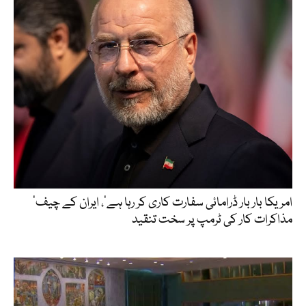
’امریکا بار بار ڈرامائی سفارت کاری کر رہا ہے‘، ایران کے چیف
مذاکرات کار کی ٹرمپ پر سخت تنقید