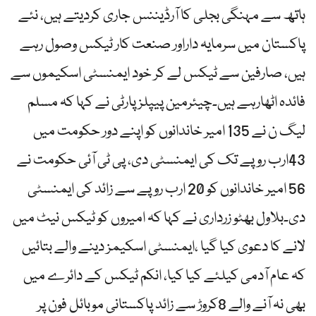
ہاتھ سے مہنگی بجلی کا آرڈیننس جاری کردیتے ہیں، نئے
پاکستان میں سرمایہ داراور صنعت کار ٹیکس وصول رہے
ہیں، صارفین سے ٹیکس لے کر خود ایمنسٹی اسکیموں سے
فائدہ اٹھارہے ہیں۔چیئرمین پیپلز پارٹی نے کہا کہ مسلم
لیگ ن نے 135 امیر خاندانوں کو اپنے دور حکومت میں
43ارب روپے تک کی ایمنسٹی دی، پی ٹی آئی حکومت نے
56 امیر خاندانوں کو 20 ارب روپے سے زائد کی ایمنسٹی
دی۔بلاول بھٹو زرداری نے کہا کہ امیروں کو ٹیکس نیٹ میں
لانے کا دعوی کیا گیا ،ایمنسٹی اسکیمز دینے والے بتائیں
کہ عام آدمی کیلئے کیا کیا، انکم ٹیکس کے دائرے میں
بھی نہ آنے والے 8کروڑ سے زائد پاکستانی موبائل فون پر