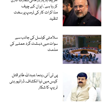
’امریکا بار بار ڈرامائی سفارت کاری
کر رہا ہے‘، ایران کے چیف
مذاکرات کار کی ٹرمپ پر سخت
تنقید
سلامتی کونسل کی جانب سے
سوات میں دہشت گرد حملے کی
مذمت
پی ٹی آئی رہنما عبداللہ طاہر قتل
کیس میں نیا انکشاف، ڈرائیور ہنی
ٹریپ کا شکار