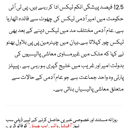
12.5 فیصد پیشگی انکم ٹیکس ادا کر رہے ہیں، پی ٹی آئی
حکومت میں امیر آدمی ٹیکس کی چھوٹ سے فائدہ اٹھارہا
ہے، عام آدمی مختلف مد میں ٹیکس دینے کے بعد بھی
ٹیکس چور کہلاتا ہے۔بیان میں چیئرمین پی پی بلاول بھٹو
نے کہا کہ ملک میں غیرمساوی معاشی پالیسیوں کی
بدولت امیر اور غریب میں خلیج گہری ہو رہی ہے ، پیپلز
پارٹی وہ واحد جماعت ہے جو عام آدمی کے حالات سے
متعلق معاشی پالیسیاں بناتی ہے۔
روزانہ مستند اور خصوصی خبریں حاصل کرنے کے لیے ڈیلی سب
نیوز
"آفیشل واٹس ایپ چینل"
کو فالو کریں۔