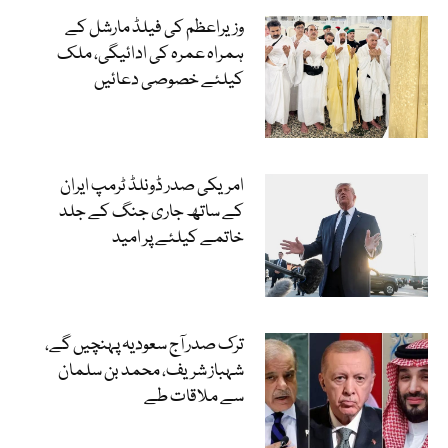
وزیراعظم کی فیلڈ مارشل کے
ہمراہ عمرہ کی ادائیگی، ملک
کیلئے خصوصی دعائیں
امریکی صدر ڈونلڈ ٹرمپ ایران
کے ساتھ جاری جنگ کے جلد
خاتمے کیلئے پر امید
ترک صدر آج سعودیہ پہنچیں گے،
شہباز شریف، محمد بن سلمان
سے ملاقات طے