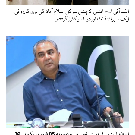
ایف آئی اے اینٹی کرپشن سرکل اسلام آباد کی بڑی کارروائی،
ایک سپرنٹنڈنٹ اور دو انسپکٹرز گرفتار
اسلام آباد سیف سٹی توسیعی منصوبہ 85 فیصد مکمل، 30