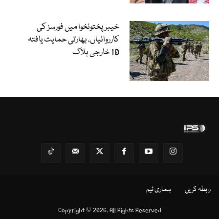
خیبرپختونخوا میں فورسز کی
کارروائیاں، بھارتی حمایت یافتہ
10 خارجی ہلاک
رابطہ کریں
ہماری ٹیم
Copyright © 2026, All Rights Reserved