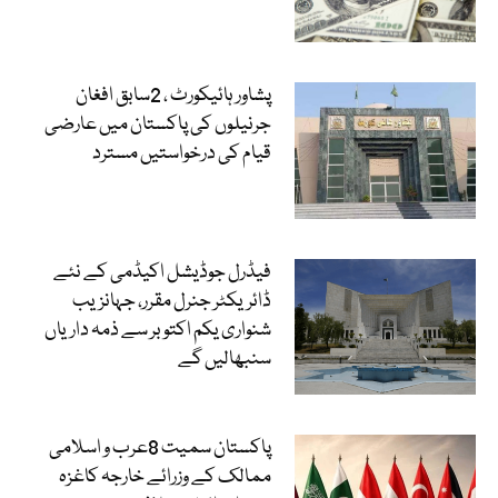
پشاور ہائیکورٹ ، 2سابق افغان
جرنیلوں کی پاکستان میں عارضی
قیام کی درخواستیں مسترد
فیڈرل جوڈیشل اکیڈمی کے نئے
ڈائریکٹر جنرل مقرر، جہانزیب
شنواری یکم اکتوبر سے ذمہ داریاں
سنبھالیں گے
پاکستان سمیت 8عرب و اسلامی
ممالک کے وزرائے خارجہ کاغزہ