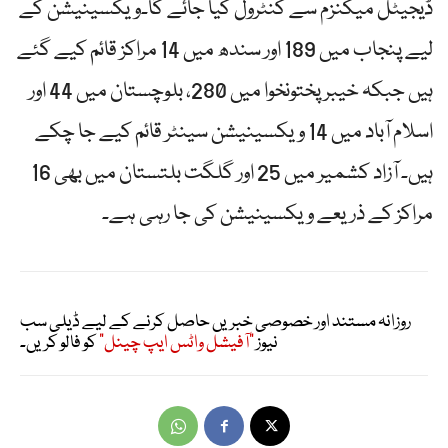
ڈیجیٹل میکنزم سے کنٹرول کیا جائے گا۔ویکسینیشن کے
لیے پنجاب میں 189 اور سندھ میں 14 مراکز قائم کیے گئے
ہیں جبکہ خیبر پختونخوا میں 280، بلوچستان میں 44 اور
اسلام آباد میں 14 ویکسینیشن سینٹر قائم کیے جا چکے
ہیں۔ آزاد کشمیر میں 25 اور گلگت بلتستان میں بھی 16
مراکز کے ذریعے ویکسینیشن کی جا رہی ہے۔
روزانہ مستند اور خصوصی خبریں حاصل کرنے کے لیے ڈیلی سب
نیوز
"آفیشل واٹس ایپ چینل"
کو فالو کریں۔