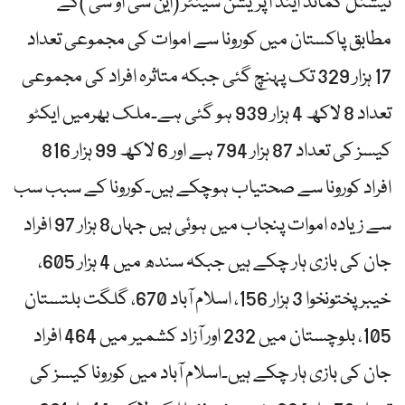
نیشنل کمانڈ اینڈ آپریشن سینٹر (این سی او سی )کے
مطابق پاکستان میں کورونا سے اموات کی مجموعی تعداد
17 ہزار 329 تک پہنچ گئی جبکہ متاثرہ افراد کی مجموعی
تعداد 8 لاکھ 4 ہزار 939 ہو گئی ہے۔ملک بھرمیں ایکٹو
کیسز کی تعداد 87 ہزار 794 ہے اور 6 لاکھ 99 ہزار 816
افراد کورونا سے صحتیاب ہوچکے ہیں۔کورونا کے سبب سب
سے زیادہ اموات پنجاب میں ہوئی ہیں جہاں8 ہزار 97 افراد
جان کی بازی ہار چکے ہیں جبکہ سندھ میں 4 ہزار 605،
خیبر پختونخوا 3 ہزار 156، اسلام آباد 670، گلگت بلتستان
105، بلوچستان میں 232 اور آزاد کشمیر میں 464 افراد
جان کی بازی ہار چکے ہیں۔اسلام آباد میں کورونا کیسز کی