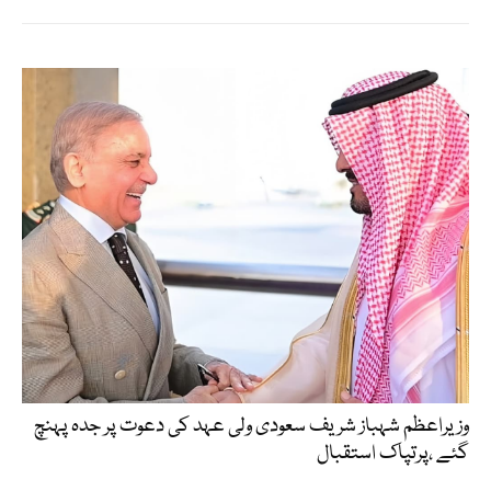
وزیراعظم شہباز شریف سعودی ولی عہد کی دعوت پر جدہ پہنچ
گئے ،پرتپاک استقبال