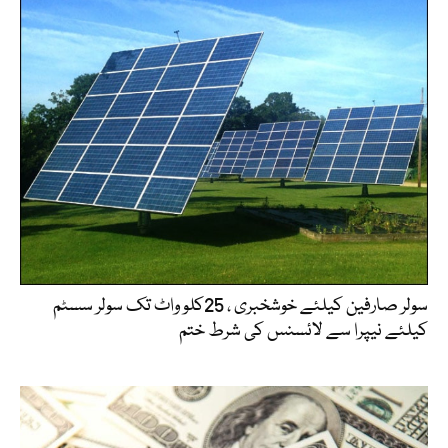
سولر صارفین کیلئے خوشخبری ، 25کلو واٹ تک سولر سسٹم
کیلئے نیپرا سے لائسنس کی شرط ختم