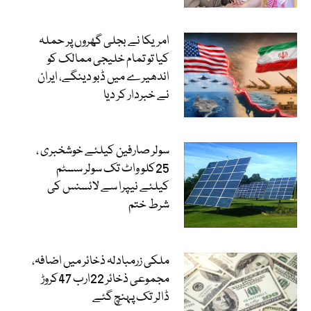
امریکا نے بجلی گھروں پر حملہ
کیا تو تمام خلیجی ممالک کو
اندھیرے میں ڈبو دینگے، ایران
نے خبردار کر دیا
سولر صارفین کیلئے خوشخبری ،
25کلو واٹ تک سولر سسٹم
کیلئے نیپرا سے لائسنس کی
شرط ختم
ملکی زرمبادلہ ذخائر میں اضافہ،
مجموعی ذخائر 22ارب 47کروڑ
ڈالر تک پہنچ گئے