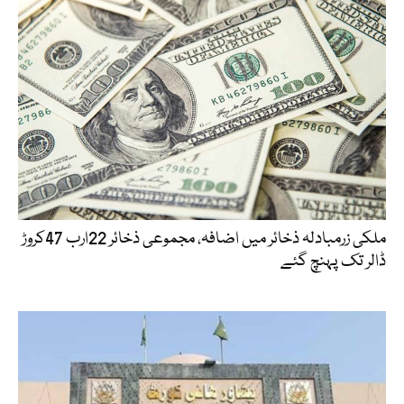
ملکی زرمبادلہ ذخائر میں اضافہ، مجموعی ذخائر 22ارب 47کروڑ
ڈالر تک پہنچ گئے