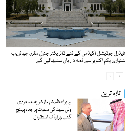
فیڈرل جوڈیشل اکیڈمی کے نئے ڈائریکٹر جنرل مقرر، جہانزیب
شنواری یکم اکتوبر سے ذمہ داریاں سنبھالیں گے
تازہ ترین
وزیراعظم شہباز شریف سعودی
ولی عہد کی دعوت پر جدہ پہنچ
گئے ،پرتپاک استقبال