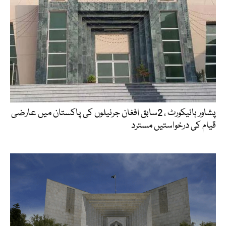
پشاور ہائیکورٹ ، 2سابق افغان جرنیلوں کی پاکستان میں عارضی
قیام کی درخواستیں مسترد