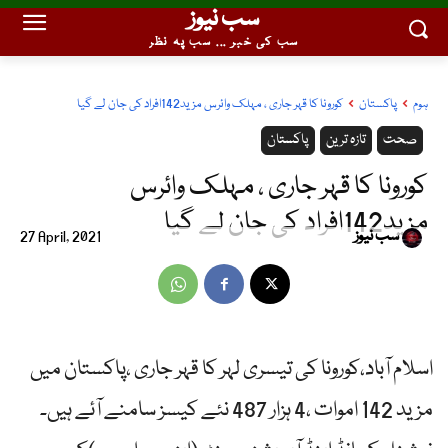
سب نیوز
سب کی خبر ... سب پہ نظر
ہوم
پاکستان
کورونا کا قہر جاری ، مہلک وائرس مزید142افراد کی جان لے گیا
صحت
تازہ ترین
پاکستان
کورونا کا قہر جاری ، مہلک وائرس
مزید142افراد کی جان لے گیا
سب نیوز
27 April, 2021
اسلام آباد،کورونا کی تیسری لہر کا قہر جاری ،پاکستان میں
مزید 142 اموات ،4 ہزار 487 نئے کیسز سامنے آئے ہیں۔