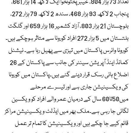
تعداد 73 ہزار 804، خیبر پختونخوا ایک لاکھ 14 ہزار 661،
پنجاب 2 لاکھ 93 ہزار 468، سندھ 2 لاکھ 79 ہزار 272،
بلوچستان 21 ہزار 803، آزاد کشمیر 16 ہزار 659 اور گلگت
بلتستان میں 5 ہزار 272 افراد کورونا سے متاثر ہوچکے ہیں۔
کورونا وائرس پاکستان میں تیزی سے پھیل رہا ہے۔ نیشنل
کمانڈ اینڈ آپریشن سینٹر کی جانب سے پاکستان کے 26
اضلاع ہائی رسک قرار دیئے گئے ہیں۔پاکستان میں کورونا
کی ویکسینیشن جاری ہے اور تیسرے مرحلے
میں50تا60 سال کے درمیان عمر والے افراد کو ویکسین
لگائی جا رہی ہے۔ملک بھر میں ایڈلٹ ویکسینیشن مراکز
قائم کیے جا چکے ہیں اور ویکسینیشن کا تمام تر عمل