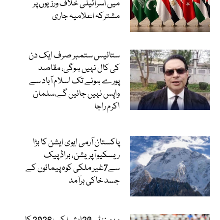
میں اسرائیلی خلاف ورزیوں پر
مشترکہ اعلامیہ جاری
ستائیس ستمبر صرف ایک دن
کی کال نہیں ہوگی، مقاصد
پورے ہونے تک اسلام آباد سے
واپس نہیں جائیں گے،سلمان
اکرم راجا
پاکستان آرمی ایوی ایشن کا بڑا
ریسکیو آپریشن، براڈ پیک
سے7غیر ملکی کوہ پیمائوں کے
جسد خاکی برآمد