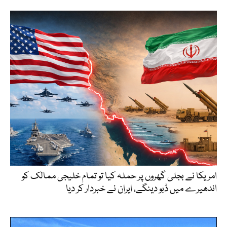
امریکا نے بجلی گھروں پر حملہ کیا تو تمام خلیجی ممالک کو
اندھیرے میں ڈبو دینگے، ایران نے خبردار کر دیا