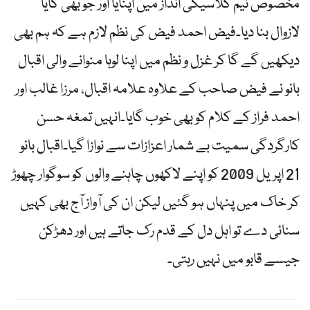
مخصوص نیم کلاسیکی انداز میں اپنایا اور جو بھی گایا
لازوال بنا دیا۔فیض احمد فیض کی نظم لازم ہے کہ ہم بھی
دیکھیں گے گا کر غزل و نظم میں اپنا لوہا منوانے والی اقبال
بانو نے فیض صاحب کے علاوہ علامہ اقبال، مرزا غالب اور
احمد فراز کے کلام کو بھی خوب گایا۔انہیں تمغہ حسن
کارگردگی سمیت بے شمار اعزازات سے نوازا گیا۔اقبال بانو
21 اپریل 2009 کو اپنے لاکھوں چاہنے والوں کو سوگوار چھوڑ
کر خاک میں پنہاں ہو گئیں لیکن ان کی آواز آج بھی کہیں
سنائی دے تو اہل دل کے قدم رک جاتے ہیں اور دھڑکن
جیسے قابو میں نہیں رہتی۔