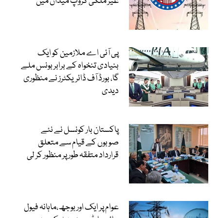
غیر ملکی گروپ میدان میں
پی آئی اے ملازمین کو ایک
بنیادی تنخواہ کے برابر بونس ملے
گا، بورڈ آف ڈائریکٹرز نے منظوری
دیدی
پاکستان بار کونسل نے نئے
صوبوں کے قیام سے متعلق
قرارداد متفقہ طور پر منظور کر لی
عوام پر ایک اور بوجھ،ماہانہ فیول