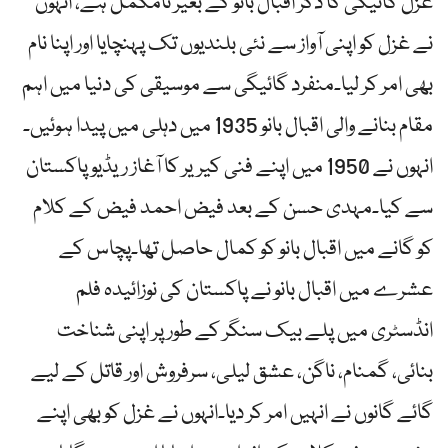
غزل گائیگی کا ذکر اقبال بانو کے بغیر نامکمل ہے، انہوں
نے غزل کو اپنی آواز سے نئی بلندیوں تک پہنچایا اور اپنا نام
بھی امر کر لیا۔منفرد گائیگی سے موسیقی کی دنیا میں اہم
مقام بنانے والی اقبال بانو 1935 میں دہلی میں پیدا ہوئیں۔
انہوں نے 1950 میں اپنے فنی کیریر کا آغاز ریڈیو پاکستان
سے کیا۔مہدی حسن کے بعد فیض احمد فیض کے کلام
کو گانے میں اقبال بانو کو کمال حاصل تھا۔پچاس کے
عشرے میں اقبال بانو نے پاکستان کی نوزائیدہ فلم
انڈسٹری میں پلے بیک سنگر کے طور پر اپنی شناخت
بنائی، گمنام، ناگن، عشق لیلی، سرفروش اور قاتل کے لیے
گائے گانوں نے انہیں امر کر دیا۔انہوں نے غزل کو بھی اپنے