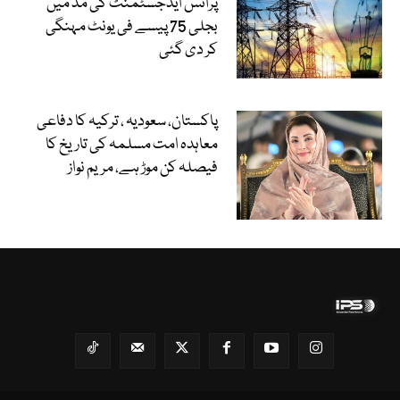
پرائس ایڈجسٹمنٹ کی مد میں
بجلی 75 پیسے فی یونٹ مہنگی
کر دی گئی
پاکستان، سعودیہ ، ترکیہ کا دفاعی
معاہدہ امت مسلمہ کی تاریخ کا
فیصلہ کن موڑ ہے، مریم نواز