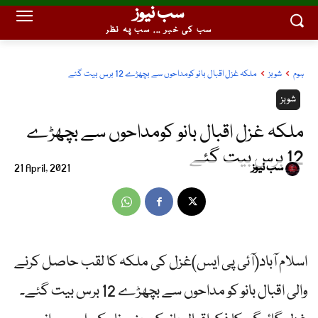
سب نیوز
سب کی خبر ... سب پہ نظر
ہوم
شوبز
ملکہ غزل اقبال بانو کومداحوں سے بچھڑے 12 برس بیت گئے
شوبز
ملکہ غزل اقبال بانو کومداحوں سے بچھڑے
12 برس بیت گئے
سب نیوز
21 April, 2021
اسلام آباد(آئی پی ایس)غزل کی ملکہ کا لقب حاصل کرنے
والی اقبال بانو کو مداحوں سے بچھڑے 12 برس بیت گئے۔