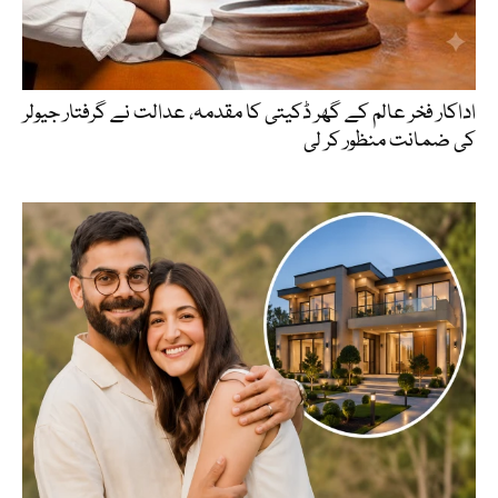
اداکار فخر عالم کے گھر ڈکیتی کا مقدمہ، عدالت نے گرفتار جیولر
کی ضمانت منظور کر لی