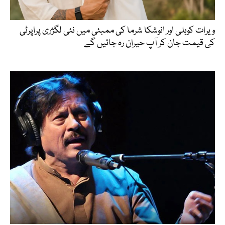
ویرات کوہلی اور انوشکا شرما کی ممبئی میں نئی لگژری پراپرٹی
کی قیمت جان کر آپ حیران رہ جائیں گے