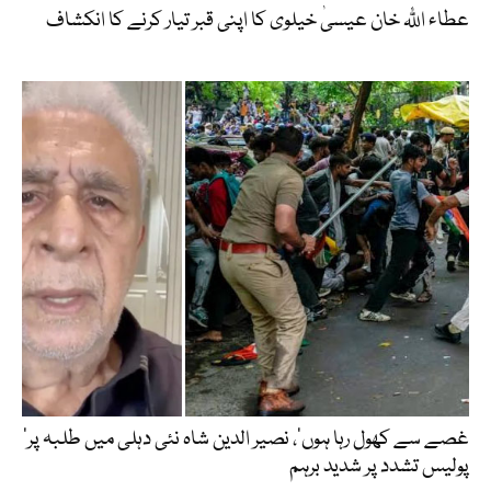
عطاء اللّٰہ خان عیسیٰ خیلوی کا اپنی قبر تیار کرنے کا انکشاف
’غصے سے کھول رہا ہوں‘، نصیر الدین شاہ نئی دہلی میں طلبہ پر
پولیس تشدد پر شدید برہم