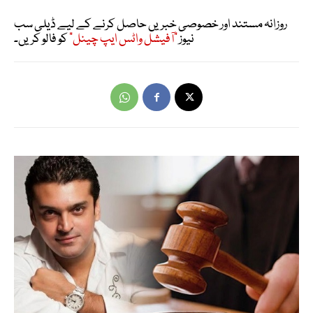
روزانہ مستند اور خصوصی خبریں حاصل کرنے کے لیے ڈیلی سب
نیوز
"آفیشل واٹس ایپ چینل"
کو فالو کریں۔