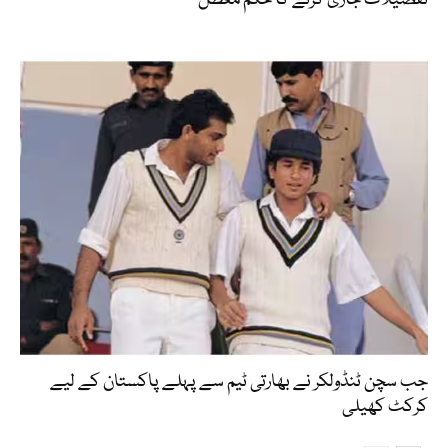
جب سچن ٹنڈولکر نے بھارتی ٹیم سے پہلے پاکستان کے لیے
کرکٹ کھیلی