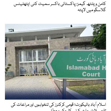
کامن ویلتھ گیمز: پاکستانی باکسر سمیت کئی ایتھلیٹس
گلاسگو میں لاپتہ
اسلام آباد ہائیکورٹ؛ قومی کرکٹرز کی تنخواہوں اور مراعات کی
تفصیلات جاری کرنے کا حکم معطل