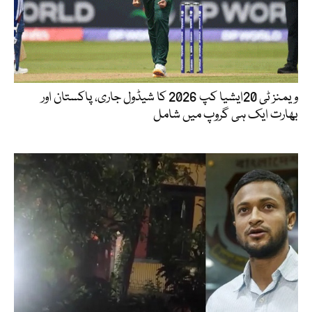
ویمنز ٹی 20ایشیا کپ 2026 کا شیڈول جاری، پاکستان اور
بھارت ایک ہی گروپ میں شامل