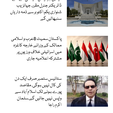
ڈائریکٹر جنرل مقرر، جہانزیب
شنواری یکم اکتوبر سے ذمہ داریاں
سنبھالیں گے
پاکستان سمیت 8عرب و اسلامی
ممالک کے وزرائے خارجہ کاغزہ
میں اسرائیلی خلاف ورزیوں پر
مشترکہ اعلامیہ جاری
ستائیس ستمبر صرف ایک دن
کی کال نہیں ہوگی، مقاصد
پورے ہونے تک اسلام آباد سے
واپس نہیں جائیں گے،سلمان
اکرم راجا