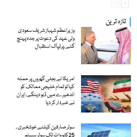
تازہ ترین
وزیراعظم شہباز شریف سعودی
ولی عہد کی دعوت پر جدہ پہنچ
گئے ،پرتپاک استقبال
امریکا نے بجلی گھروں پر حملہ
کیا تو تمام خلیجی ممالک کو
اندھیرے میں ڈبو دینگے، ایران
نے خبردار کر دیا
سولر صارفین کیلئے خوشخبری ،
25کلو واٹ تک سولر سسٹم