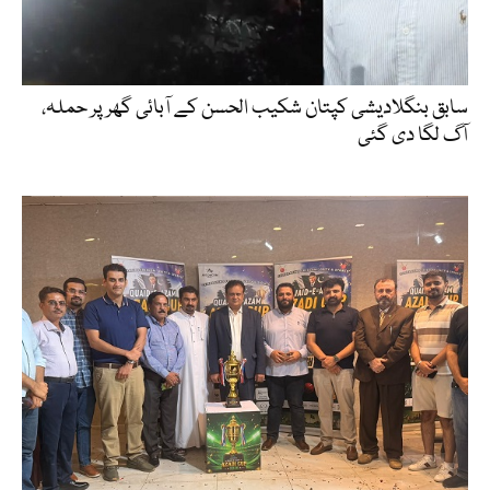
سابق بنگلادیشی کپتان شکیب الحسن کے آبائی گھر پر حملہ،
آگ لگا دی گئی