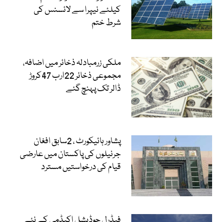
کیلئے نیپرا سے لائسنس کی
شرط ختم
ملکی زرمبادلہ ذخائر میں اضافہ،
مجموعی ذخائر 22ارب 47کروڑ
ڈالر تک پہنچ گئے
پشاور ہائیکورٹ ، 2سابق افغان
جرنیلوں کی پاکستان میں عارضی
قیام کی درخواستیں مسترد
فیڈرل جوڈیشل اکیڈمی کے نئے