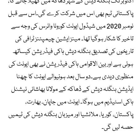
اکتوبر تک بنگلہ دیش کے شہر ڈھاکہ میں کھیلاجائے گا،
پاکستانی ٹیم بھی اس میں شرکت کرے گی۔اس سے قبل
نومبر 2020 میں شیڈول ایونٹ کورونا وائرس کی وجہ سے
تاخیر کا شکار ہوگیا تھا۔ مینز ایشین چیمپئنز ٹرافی کی
تاریخوں کی تصدیق بنگلہ دیش ہاکی فیڈریشن کیساتھ
ہوئی ہے اور بین الاقوامی ہاکی فیڈریشن نے بھی ایونٹ کی
منظوری دیدی ہے۔دو سال بعد ہونیوالے ایونٹ کا چھٹا
ایڈیشن بنگلہ دیش کے ڈھاکہ کے مولانا بھاشانی نیشنل
ہاکی اسٹیڈیم میں ہوگا۔ ایونٹ میں جاپان، بھارت،
پاکستان، کوریا، ملائشیا اور میزبان بنگلہ دیش کی ٹیمیں
حصہ لیں گی۔