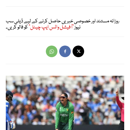
روزانہ مستند اور خصوصی خبریں حاصل کرنے کے لیے ڈیلی سب
نیوز
"آفیشل واٹس ایپ چینل"
کو فالو کریں۔