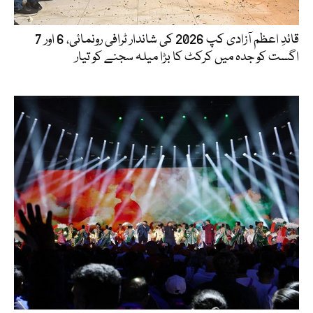
قائدِ اعظم آزادی کپ 2026 کی شاندار ٹرافی رونمائی، 6 اور 7
اگست کو جدہ میں کرکٹ کا بڑا میلہ سجنے کو تیار