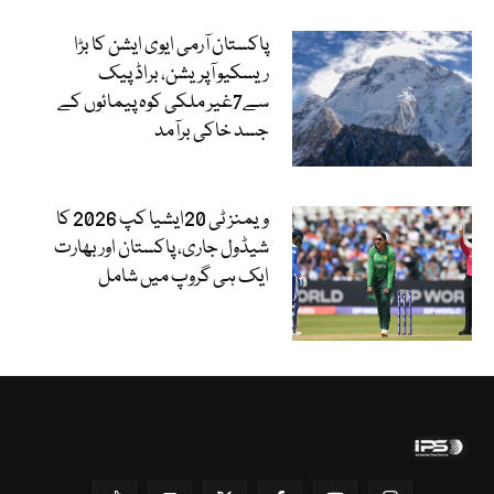
پاکستان آرمی ایوی ایشن کا بڑا
ریسکیو آپریشن، براڈ پیک
سے7غیر ملکی کوہ پیمائوں کے
جسد خاکی برآمد
ویمنز ٹی 20ایشیا کپ 2026 کا
شیڈول جاری، پاکستان اور بھارت
ایک ہی گروپ میں شامل