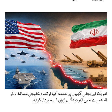
امریکا نے بجلی گھروں پر حملہ کیا تو تمام خلیجی ممالک کو
اندھیرے میں ڈبو دینگے، ایران نے خبردار کر دیا