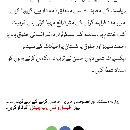
ریاست کے معاہدے سے متعلق ذمہ داریوں کو پورا کرنے
میں مدد فراہم کرنے کے مثر ذرائع مہیا کرتی ہے۔تربیت
کے اختتام پر ، سندھ کے سیکرٹری برائے انسانی حقوق پرویز
احمد سیہڑ اور حقوق پاکستان پراجیکٹ کے سینئر
ایکسپرٹ علی دیان حسن نے تربیت مکمل کرنے والوں کو
اسناد عطا کیں ۔
روزانہ مستند اور خصوصی خبریں حاصل کرنے کے لیے ڈیلی سب
نیوز
"آفیشل واٹس ایپ چینل"
کو فالو کریں۔