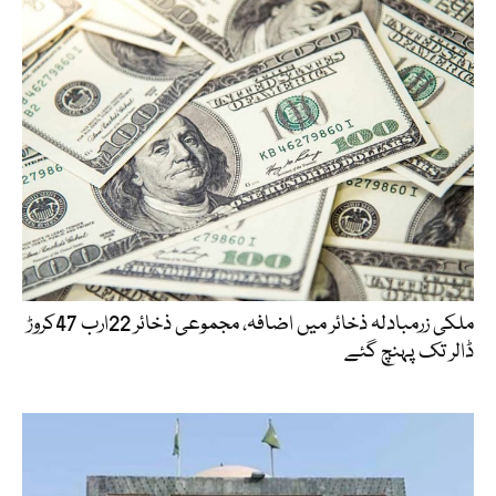
ملکی زرمبادلہ ذخائر میں اضافہ، مجموعی ذخائر 22ارب 47کروڑ
ڈالر تک پہنچ گئے