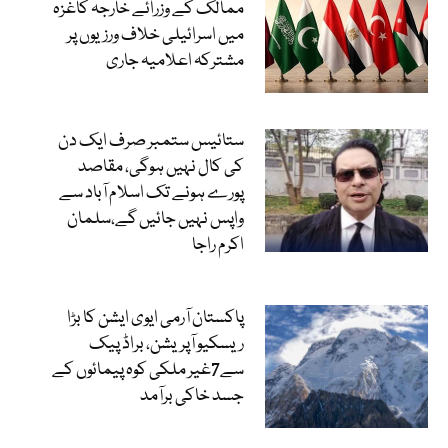
ممالک کے وزرائے خارجہ کاغزہ
میں اسرائیلی خلاف ورزیوں پر
مشترکہ اعلامیہ جاری
ستائیس ستمبر صرف ایک دن
کی کال نہیں ہوگی، مقاصد
پورے ہونے تک اسلام آباد سے
واپس نہیں جائیں گے،سلمان
اکرم راجا
پاکستان آرمی ایوی ایشن کا بڑا
ریسکیو آپریشن، براڈ پیک
سے7غیر ملکی کوہ پیمائوں کے
جسد خاکی برآمد