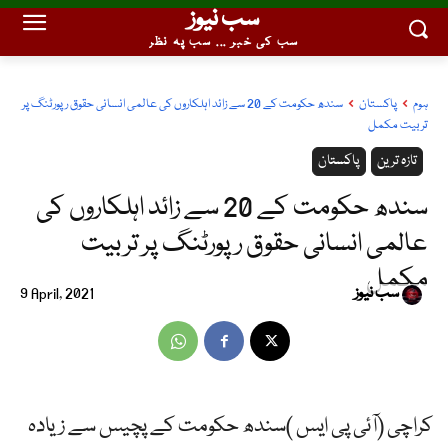
سب نیوز
سب کی خبر ... سب پہ نظر
ہوم
پاکستان
سندھ حکومت کے 20 سے زائد اہلکاروں کی عالمی انسانی حقوق رپورٹنگ پر
تربیت مکمل
تازہ ترین
پاکستان
سندھ حکومت کے 20 سے زائد اہلکاروں کی
عالمی انسانی حقوق رپورٹنگ پر تربیت
مکمل
سب نیوز
9 April, 2021
کراچی (آئی پی ایس )سندھ حکومت کے پچیس سے زیادہ