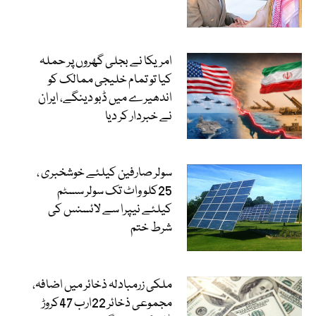
امریکا نے بجلی گھروں پر حملہ
کیا تو تمام خلیجی ممالک کو
اندھیرے میں ڈبو دینگے، ایران
نے خبردار کر دیا
سولر صارفین کیلئے خوشخبری ،
25کلو واٹ تک سولر سسٹم
کیلئے نیپرا سے لائسنس کی
شرط ختم
ملکی زرمبادلہ ذخائر میں اضافہ،
مجموعی ذخائر 22ارب 47کروڑ