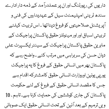
داریوں کی رپورٹنگ اور ان پر عملدرآمد کے ذمہ دار ادارے
سندھ ٹریٹی امپلیمنٹ سیل کے عہدیداروں کی فنی و
آپریشنل صلاحیتوں کو فروغ دینا تھا ۔ اس تربیت کیلئے
تربیتی اسباق اور اور مینوئلز حقوق پاکستان پراجیکٹ کے
ماہرین حقوق پاکستان پراجیکٹ کے سینئر ایکسپرٹ علی
دیان حسن کی سربراہی میں مرتب کئے ۔ واضح رہے کہ
پاکستان بھر میں انسانی حقوق کے فروغ کا یہ پراجیکٹ
یورپی یونین اوروزارت انسانی حقوق کامشترکہ اقدام ہے
جس کا مقصد انسانی حقوق کے فروغ کے لئے حکومت
پاکستان کی جاری کوششوں کی حمایت کرنا ہے۔ تاہم ، 18
ویں ترمیم کے بعد آئین کے تحت انسانی حقوق ایک صوبائی