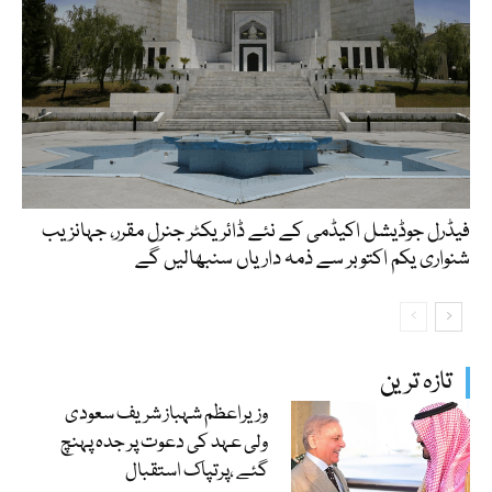
فیڈرل جوڈیشل اکیڈمی کے نئے ڈائریکٹر جنرل مقرر، جہانزیب
شنواری یکم اکتوبر سے ذمہ داریاں سنبھالیں گے
تازہ ترین
وزیراعظم شہباز شریف سعودی
ولی عہد کی دعوت پر جدہ پہنچ
گئے ،پرتپاک استقبال