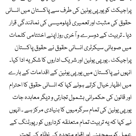
پراجیکٹ کو یورپی یونین کی طرف سے پاکستان میں انسانی
حقوق کی مثبت اور تعمیری ڈپلومیسی کی نمائندگی قرار
دیا ۔ تربیت کے دوسرے و آخری روز اپنے اختتامی کلمات
میں صوبائی سیکرٹری انسانی حقوق نے حقوق پاکستان
پراجیکٹ ، یورپی یونین اور شریک اداروں کا شکریہ ادا کیا۔
انہوں نے پاکستان میں یورپی یونین کے اقدامات کے بارے
میں اظہار خیال کرتے ہوئے کہا کہ انسانی حقوق کا احترام
اور قانون کی حکمرانی بشمول تجارتی و دیگر معاہدہ جات
یورپی یونین کی تمام سرگرمیوں کا بنیادی مرکز ہے ۔ انہوں
نے کہا کہ یہ تربیت تمام متعلقہ کرداروں کو رپورٹنگ کے
عمل کو سمجھنے اور اقوام متحدہ کے نظام کے تحت