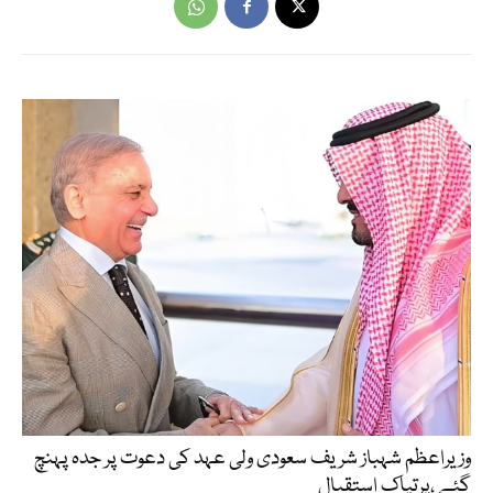
وزیراعظم شہباز شریف سعودی ولی عہد کی دعوت پر جدہ پہنچ
گئے ،پرتپاک استقبال