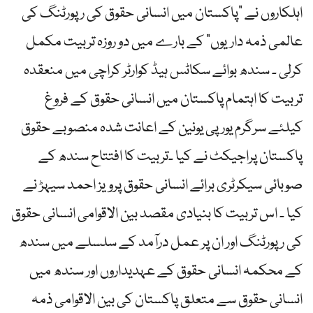
اہلکاروں نے “پاکستان میں انسانی حقوق کی رپورٹنگ کی
عالمی ذمہ داریوں” کے بارے میں دو روزہ تربیت مکمل
کرلی ۔ سندھ بوائے سکاٹس ہیڈ کوارٹر کراچی میں منعقدہ
تربیت کا اہتمام پاکستان میں انسانی حقوق کے فروغ
کیلئے سرگرم یورپی یونین کے اعانت شدہ منصوبے حقوق
پاکستان پراجیکٹ نے کیا ۔تربیت کا افتتاح سندھ کے
صوبائی سیکرٹری برائے انسانی حقوق پرویز احمد سیہڑ نے
کیا ۔ اس تربیت کا بنیادی مقصد بین الاقوامی انسانی حقوق
کی رپورٹنگ اور ان پر عمل درآمد کے سلسلے میں سندھ
کے محکمہ انسانی حقوق کے عہدیداروں اور سندھ میں
انسانی حقوق سے متعلق پاکستان کی بین الاقوامی ذمہ