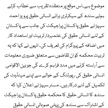
موضوع ہے۔اس موقع پر منعقدہ تقریب سے خطاب کرتے
ہوئے سندھ کے سیکرٹری برائے انسانی حقوق پرویز احمد
سیہڑ نے حقوق پاکستان پراجیکٹ کی جانب سے پاکستان
کے لئے انسانی حقوق کی علمبردار تربیت اور استعداد کار
میں اضافہ کے پروگرام کی تعریف کی۔ انہوں نے کہا کہ یہ
تربیت محکمہ کو ان تقاضوں سے متعلق ضروری معلومات
سے آراستہ کرنے میں مدد فراہم کرے گی جو بین الاقوامی
انسانی حقوق کی رپورٹنگ کے حوالے سے اپنے مینڈیٹ کی
تکمیل کے لئے درکار ہیں۔ مسٹر سیہڑ نے اعلان کیا کہ
سندھ کا انسانی حقوق کا محکمہ حقوق پاکستان پراجیکٹ
کے اشتراک سے سندھ کی پہلی صوبائی انسانی حقوق