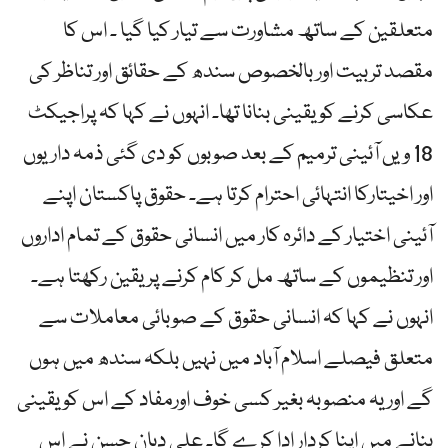
متعلقین کے ساتھ مشاورت سے تیار کیا گیا ۔ اس کا
مقصد تربیت اور بالخصوص سندھ کے حقائق اور تناظر کی
عکاسی کرنے کو یقینی بنانا تھا۔ انہوں نے کہا کہ پراجیکٹ
18 ویں آئینی ترمیم کے بعد صوبوں کو دی گئی ذمہ داریوں
اور اخیتارکا انتہائی احترام کرتا ہے۔ حقوق پاکستان اپنے
آئینی اختیار کے دائرہ کار میں انسانی حقوق کے تمام اداروں
اور تنظیموں کے ساتھ مل کر کام کرنے پر یقین رکھتا ہے۔
انہوں نے کہا کہ انسانی حقوق کے صوبائی معاملات سے
متعلق فیصلے اسلام آباد میں نہیں بلکہ سندھ میں ہوں
گے اور یہ منصوبہ بغیر کسی خوف اورمفاد کے اس کو یقینی
بنانے میں اپنا کردار ادا کرے گا۔ علی دیان حسن نے اس