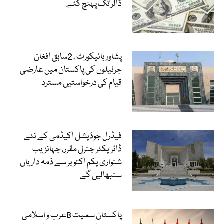
ڈالر تک پہنچ گئے
پشاور ہائیکورٹ ، 2سابق افغان
جرنیلوں کی پاکستان میں عارضی
قیام کی درخواستیں مسترد
فیڈرل جوڈیشل اکیڈمی کے نئے
ڈائریکٹر جنرل مقرر، جہانزیب
شنواری یکم اکتوبر سے ذمہ داریاں
سنبھالیں گے
پاکستان سمیت 8عرب و اسلامی