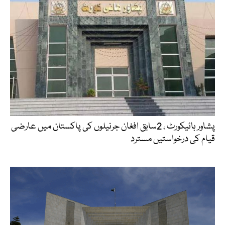
پشاور ہائیکورٹ ، 2سابق افغان جرنیلوں کی پاکستان میں عارضی
قیام کی درخواستیں مسترد