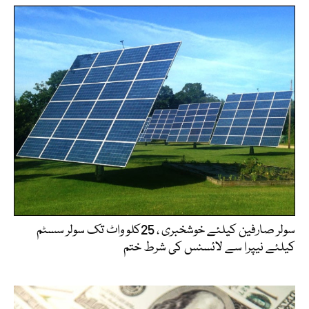
سولر صارفین کیلئے خوشخبری ، 25کلو واٹ تک سولر سسٹم
کیلئے نیپرا سے لائسنس کی شرط ختم