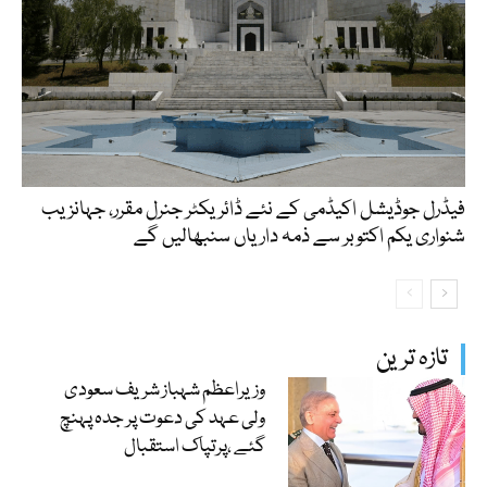
فیڈرل جوڈیشل اکیڈمی کے نئے ڈائریکٹر جنرل مقرر، جہانزیب
شنواری یکم اکتوبر سے ذمہ داریاں سنبھالیں گے
تازہ ترین
وزیراعظم شہباز شریف سعودی
ولی عہد کی دعوت پر جدہ پہنچ
گئے ،پرتپاک استقبال