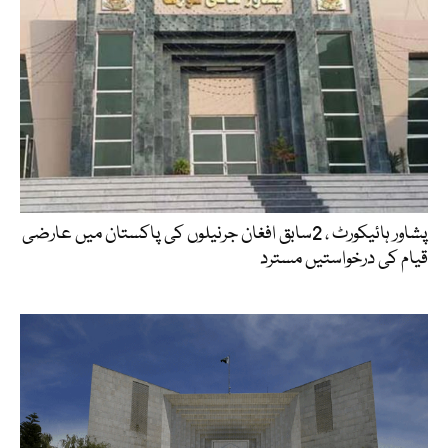
پشاور ہائیکورٹ ، 2سابق افغان جرنیلوں کی پاکستان میں عارضی
قیام کی درخواستیں مسترد