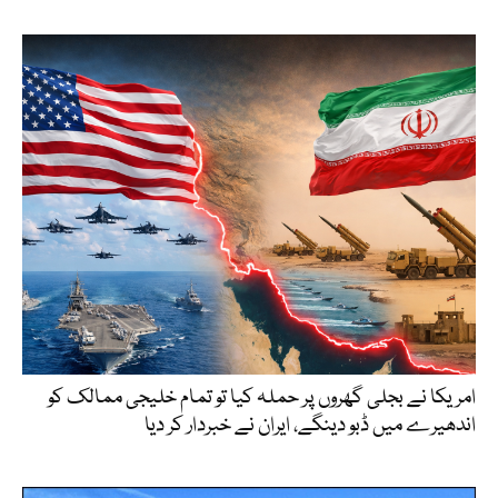
امریکا نے بجلی گھروں پر حملہ کیا تو تمام خلیجی ممالک کو
اندھیرے میں ڈبو دینگے، ایران نے خبردار کر دیا