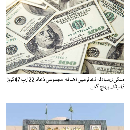
ملکی زرمبادلہ ذخائر میں اضافہ، مجموعی ذخائر 22ارب 47کروڑ
ڈالر تک پہنچ گئے