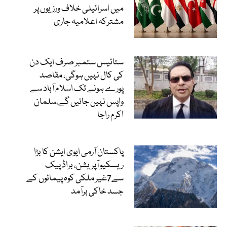
میں اسرائیلی خلاف ورزیوں پر
مشترکہ اعلامیہ جاری
ستائیس ستمبر صرف ایک دن
کی کال نہیں ہوگی، مقاصد
پورے ہونے تک اسلام آباد سے
واپس نہیں جائیں گے،سلمان
اکرم راجا
پاکستان آرمی ایوی ایشن کا بڑا
ریسکیو آپریشن، براڈ پیک
سے7غیر ملکی کوہ پیمائوں کے
جسد خاکی برآمد