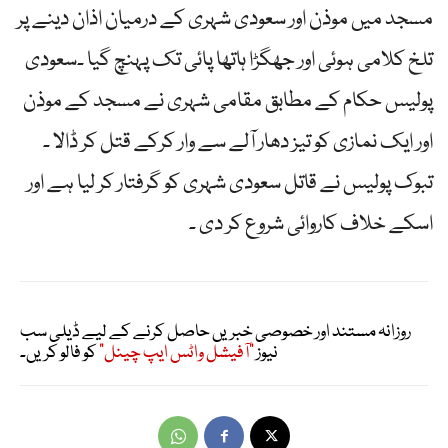
مسجد میں موذن اور سعودی شہری کے درمیان اذان دینے پر
تلخ کلامی ہوئی اور جھگڑا ہاتھا پائی تک پہنچ گیا ۔سعودی
پولیس حکام کے مطابق مقامی شہری نے مسجد کے موذن
اور ایک نمازی کو تیز دھار آلے سے وار کرکے قتل کر ڈالا ۔
تبوک پولیس نے قاتل سعودی شہری کو گرفتار کر لیا ہے اور
اسکے خلاف کاروائی شروع کر دی ۔
روزانہ مستند اور خصوصی خبریں حاصل کرنے کے لیے ڈیلی سب
نیوز
"آفیشل واٹس ایپ چینل"
کو فالو کریں۔