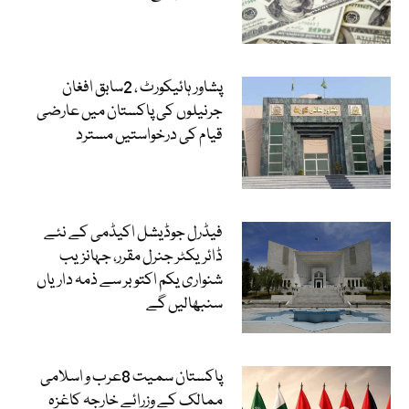
پشاور ہائیکورٹ ، 2سابق افغان
جرنیلوں کی پاکستان میں عارضی
قیام کی درخواستیں مسترد
فیڈرل جوڈیشل اکیڈمی کے نئے
ڈائریکٹر جنرل مقرر، جہانزیب
شنواری یکم اکتوبر سے ذمہ داریاں
سنبھالیں گے
پاکستان سمیت 8عرب و اسلامی
ممالک کے وزرائے خارجہ کاغزہ