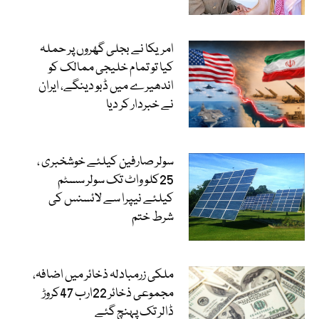
امریکا نے بجلی گھروں پر حملہ
کیا تو تمام خلیجی ممالک کو
اندھیرے میں ڈبو دینگے، ایران
نے خبردار کر دیا
سولر صارفین کیلئے خوشخبری ،
25کلو واٹ تک سولر سسٹم
کیلئے نیپرا سے لائسنس کی
شرط ختم
ملکی زرمبادلہ ذخائر میں اضافہ،
مجموعی ذخائر 22ارب 47کروڑ
ڈالر تک پہنچ گئے