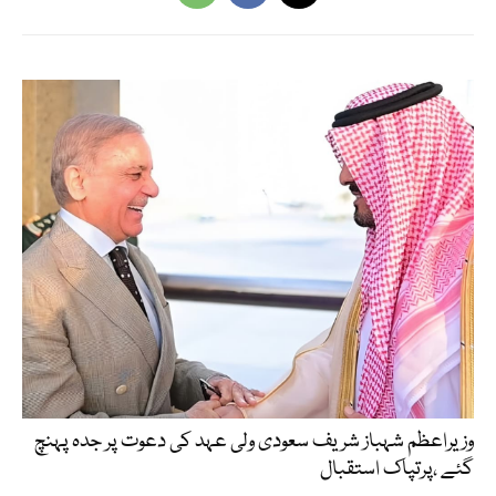
وزیراعظم شہباز شریف سعودی ولی عہد کی دعوت پر جدہ پہنچ
گئے ،پرتپاک استقبال