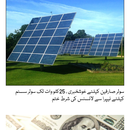
سولر صارفین کیلئے خوشخبری ، 25کلو واٹ تک سولر سسٹم
کیلئے نیپرا سے لائسنس کی شرط ختم