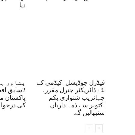
دیا
فیڈرل جوڈیشل اکیڈمی کے
پشاور ہا
نئے ڈائریکٹر جنرل مقرر،
2سابق اف
جہانزیب شنواری یکم
پاکستان م
اکتوبر سے ذمہ داریاں
کی درخواس
سنبھالیں گے