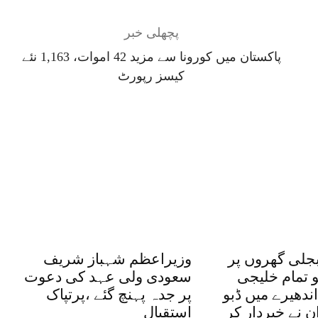
پچھلی خبر
پاکستان میں کورونا سے مزید 42 اموات، 1,163 نئے
کیسز رپورٹ
بجلی گھروں پر
وزیراعظم شہباز شریف
و تمام خلیجی
سعودی ولی عہد کی دعوت
ندھیرے میں ڈبو
پر جدہ پہنچ گئے ،پرتپاک
ان نے خبردار کر
استقبال