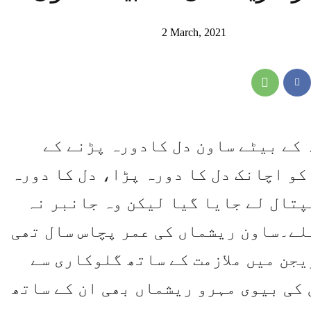
2 March, 2021
کے بیٹے ساون دل کادورہ پڑنے کے
و اچانک دل کا دورہ پڑا، دل کا دورہ
پتال لے جایا گیا لیکن وہ جانبر نہ
لے۔ساون ریشماں کی عمر پچاس سال تھی
یجن میں ملازمت کے ساتھ گلوکاری سے
کی بیوی مہرو ریشماں بھی ان کے ساتھ