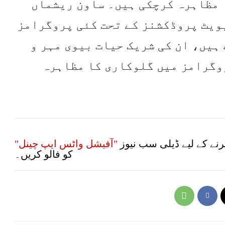
 مظاہرہ کرچکی ہیں۔ ساون ریشماں
ویٹ پروڈکشنز کے تحت کئی پروگرامز
ہیں، ان کی شریک حیات بیوی مہر و
وگرامز میں گلوکاری کا مظاہرہ
نے کے لیے ڈیلی سب نیوز
"آفیشل واٹس ایپ چینل"
کو فالو کریں۔