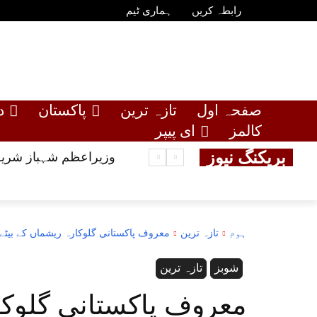
رابطہ کریں
ہماری ٹیم
صفحہ اول
تازہ ترین
پاکستان
د
کالمز
ای پیپر
بریکنگ نیوز
وزیراعظم شہباز شریف
ہوم
تازہ ترین
معروف پاکستانی گلوکارہ ریشماں کے بیٹے 
شوبز
تازہ ترین
معروف پاکستانی گلوکا