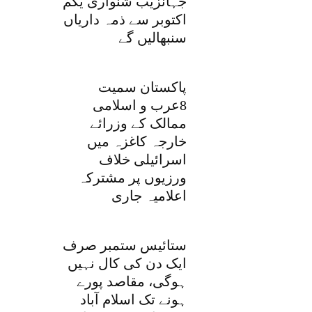
جہانزیب شنواری یکم
اکتوبر سے ذمہ داریاں
سنبھالیں گے
پاکستان سمیت
8عرب و اسلامی
ممالک کے وزرائے
خارجہ کاغزہ میں
اسرائیلی خلاف
ورزیوں پر مشترکہ
اعلامیہ جاری
ستائیس ستمبر صرف
ایک دن کی کال نہیں
ہوگی، مقاصد پورے
ہونے تک اسلام آباد