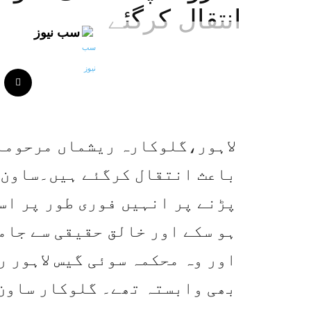
انتقال کرگئے
سب نیوز
لاہور،گلوکارہ ریشماں مرحومہ 
باعث انتقال کرگئے ہیں۔ساون ک
پڑنے پر انہیں فوری طور پر اس
ہو سکے اور خالق حقیقی سے جام
اور وہ محکمہ سوئی گیس لاہور ر
بھی وابستہ تھے۔ گلوکار ساون 