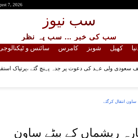
gust 7, 2026
سب نیوز
سب کی خبر ... سب پہ نظر
نیا
کھیل
شوبز
کامرس
سائنس و ٹیکنالوجی
 سعودی ولی عہد کی دعوت پر جدہ پہنچ گئے ،پرتپاک استقب
ساون انتقال کرگئے
رہ ریشماں کے بیٹے ساون