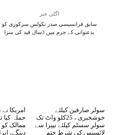
اگلی خبر
سابق فرانسیسی صدر نکولس سرکوزی کو
بدعنوانی کے جرم میں 3سال قید کی سزا
سولر صارفین کیلئے
امریکا نے 
خوشخبری ، 25کلو واٹ تک
حملہ کیا ت
سولر سسٹم کیلئے نیپرا سے
ممالک کو ا
لائسنس کی شرط ختم
دینگے، ایر