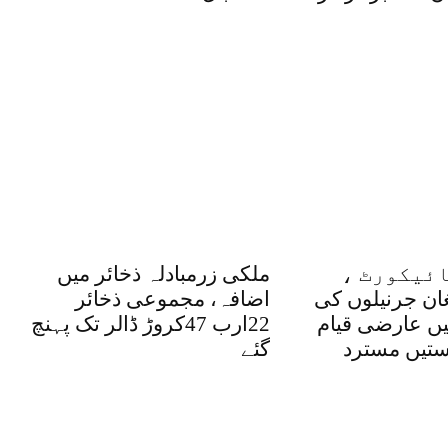
ئیکورٹ ،
ملکی زرمبادلہ ذخائر میں
غان جرنیلوں کی
اضافہ، مجموعی ذخائر
یں عارضی قیام
22ارب 47کروڑ ڈالر تک پہنچ
تیں مسترد
گئے