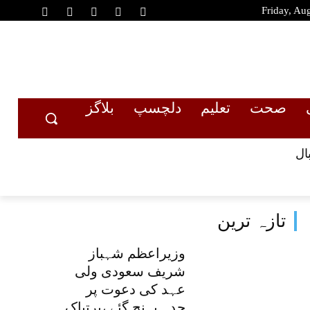
Friday, Au
صحت
تعلیم
دلچسپ
بلاگز
ال
تازہ ترین
وزیراعظم شہباز
شریف سعودی ولی
عہد کی دعوت پر
جدہ پہنچ گئے ،پرتپاک