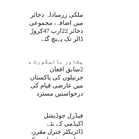
ملکی زرمبادلہ ذخائر
میں اضافہ، مجموعی
ذخائر 22ارب 47کروڑ
ڈالر تک پہنچ گئے
پشاور ہائیکورٹ ،
2سابق افغان
جرنیلوں کی پاکستان
میں عارضی قیام کی
درخواستیں مسترد
فیڈرل جوڈیشل
اکیڈمی کے نئے
ڈائریکٹر جنرل مقرر،