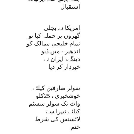
استقبال
امریکا نے بجلی
گھروں پر حملہ کیا تو
تمام خلیجی ممالک کو
اندھیرے میں ڈبو
دینگے، ایران نے
خبردار کر دیا
سولر صارفین کیلئے
خوشخبری ، 25کلو
واٹ تک سولر سسٹم
کیلئے نیپرا سے
لائسنس کی شرط
ختم