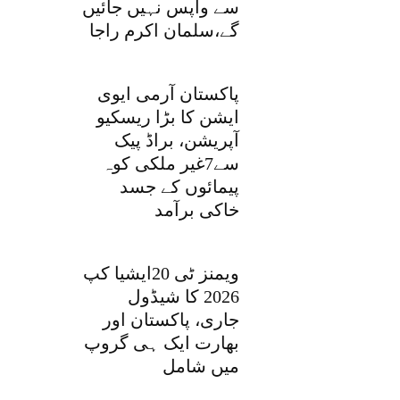
سے واپس نہیں جائیں
گے،سلمان اکرم راجا
پاکستان آرمی ایوی
ایشن کا بڑا ریسکیو
آپریشن، براڈ پیک
سے7غیر ملکی کوہ
پیمائوں کے جسد
خاکی برآمد
ویمنز ٹی 20ایشیا کپ
2026 کا شیڈول
جاری، پاکستان اور
بھارت ایک ہی گروپ
میں شامل