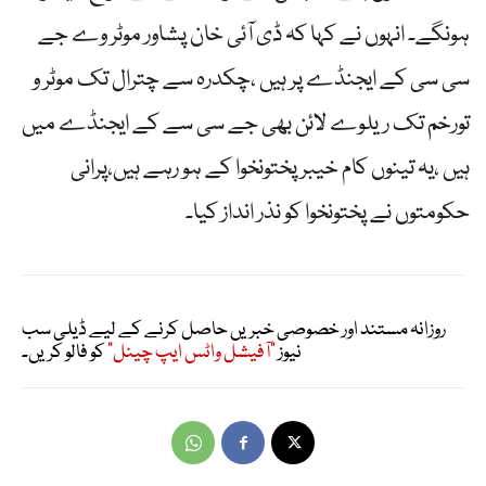
ہونگے۔ انہوں نے کہا کہ ڈی آئی خان پشاور موٹر وے جے
سی سی کے ایجنڈے پر ہیں ،چکدرہ سے چترال تک موٹر و
تورخم تک ریلوے لائن بھی جے سی سے کے ایجنڈے میں
ہیں ،یہ تینوں کام خیبرپختونخوا کے ہو رہے ہیں،پرانی
حکومتوں نے پختونخوا کو نذر انداز کیا۔
روزانہ مستند اور خصوصی خبریں حاصل کرنے کے لیے ڈیلی سب
نیوز
"آفیشل واٹس ایپ چینل"
کو فالو کریں۔