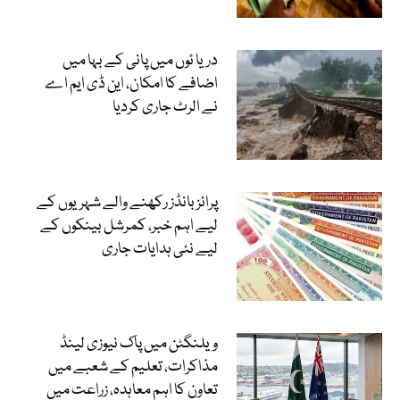
دریا ئوں میں پانی کے بہا میں
اضافے کا امکان، این ڈی ایم اے
نے الرٹ جاری کردیا
پرائز بانڈز رکھنے والے شہریوں کے
لیے اہم خبر، کمرشل بینکوں کے
لیے نئی ہدایات جاری
ویلنگٹن میں پاک نیوزی لینڈ
مذاکرات، تعلیم کے شعبے میں
تعاون کا اہم معاہدہ، زراعت میں