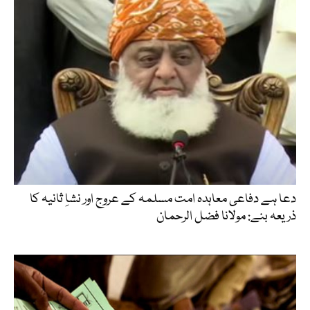
دعا ہے دفاعی معاہدہ امت مسلمہ کے عروج اور نشاِ ثانیہ کا
ذریعہ بنے: مولانا فضل الرحمان