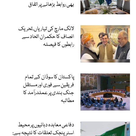
بھی روابط بڑھانے پر اتفاق
لانگ مارچ کی تیاریاں،تحریک
انصاف کا حکمران اتحاد سے
رابطوں کا فیصلہ
پاکستان کا سوڈان کے تمام
فریقین سے فوری اور مستقل
جنگ بندی پر عملدرآمد کا
مطالبہ
دفاعی معاہدہ دہائیوں پر محیط
اسٹریٹجک تعلقات کا نتیجہ ہے: