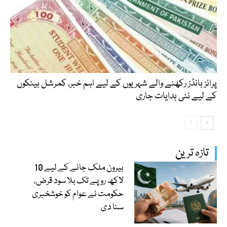
پرائز بانڈز رکھنے والے شہریوں کے لیے اہم خبر، کمرشل بینکوں
کے لیے نئی ہدایات جاری
تازہ ترین
بیرون ملک جانے کے لیے 10
لاکھ روپے تک بلا سود قرض،
حکومت نے عوام کو خوشخبری
سنا دی