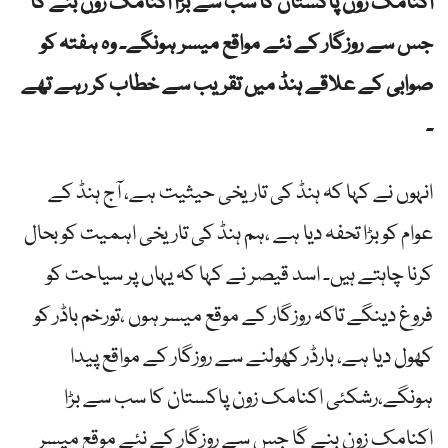
اکنامک زون پاکستان کا سب سے بڑا اکنامک زون بنے گا
جس سے روزگار کے نئے مواقع میسر ہونگے۔ وہ ہفتہ کو
صوابی کے علاقے ہنڈ میں تقریب سے خطاب کر رہے تھے
۔
انہوں نے کہا کہ ہنڈ کی تاریخی حیثیت ہے، آج ہنڈ کے
عوام کو بڑا تحفہ دیا ہے ،ہم ہنڈ کی تاریخی اہمیت کو بحال
کرنا چاہتے ہیں۔ اسد قیصر نے کہا کہ یہاں پر سیاحت کو
فروغ دینگے تاکہ روزگار کے موقع میسر ہوں ،تورخم باڈر کو
کھول دیا ہے، بارڈر کھولنے سے روزگار کے مواقع پیدا
ہونگے،رشکئی اکنامک زون پاکستان کا سب سے بڑا
اکنامک زون بنے گا جس سے روزگار کے نئے موقع میسر