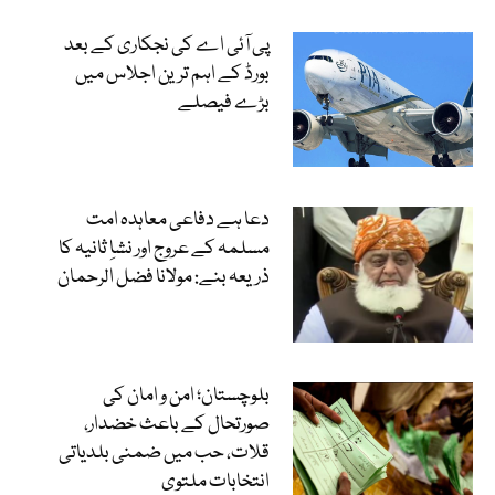
پی آئی اے کی نجکاری کے بعد
بورڈ کے اہم ترین اجلاس میں
بڑے فیصلے
دعا ہے دفاعی معاہدہ امت
مسلمہ کے عروج اور نشاِ ثانیہ کا
ذریعہ بنے: مولانا فضل الرحمان
بلوچستان؛ امن و امان کی
صورتحال کے باعث خضدار،
قلات، حب میں ضمنی بلدیاتی
انتخابات ملتوی