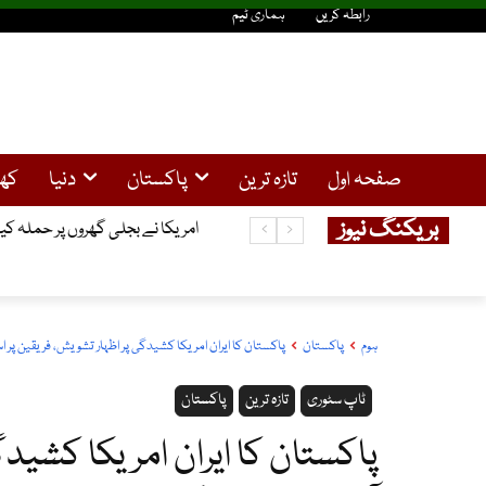
رابطہ کریں
ہماری ٹیم
صفحہ اول
تازہ ترین
پاکستان
دنیا
کھ
بریکنگ نیوز
سولر صارفین کیلئے خوشخبری ، 25کلو واٹ تک سولر سسٹم کیلئے نیپرا سے لائسنس کی شرط ختم
امریکا نے بجلی گھروں پر حملہ کیا
ہوم
پاکستان
پاکستان کا ایران امریکا کشیدگی پر اظہار تشویش، فریقین پر اسل
ٹاپ سٹوری
تازہ ترین
پاکستان
پاکستان کا ایران امریکا کشیدگ