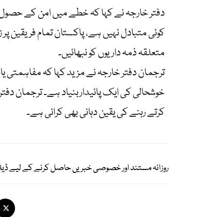
دفتر خارجہ نے کہا کہ خطے میں امن کے حصول
کوئی متبادل نہیں ہے، پاکستان تمام فریقین پر ز
متعلقہ ذمہ داریوں کو نبھائیں۔
ترجمان دفتر خارجہ نے مزید کہا کہ مفاہمتی یاد
خوشحالی کی ایک پائیداربنیاد ہے۔ ترجمان دفتر
کرتے رہنے کی یقین دہانی بھی کرائی ہے۔
روزانہ مستند اور خصوصی خبریں حاصل کرنے کے لیے ڈیل