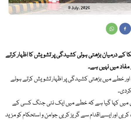
9 July, 2026
امریکا کے درمیان بڑھتی ہوئی کشیدگی پر تشویش کا اظہار کرتے
فاد میں نہیں ہے۔
ت اور خطے میں بڑھتی کشیدگی پر اظہار تشویش کرتے ہوئے
کردی۔
ن میں کہا گیا ہے کہ خطے میں ایک نئی جنگ کسی کے
کریں اور ایسےاقدام سے گریز کریں جوامن و استحکام کو مزید