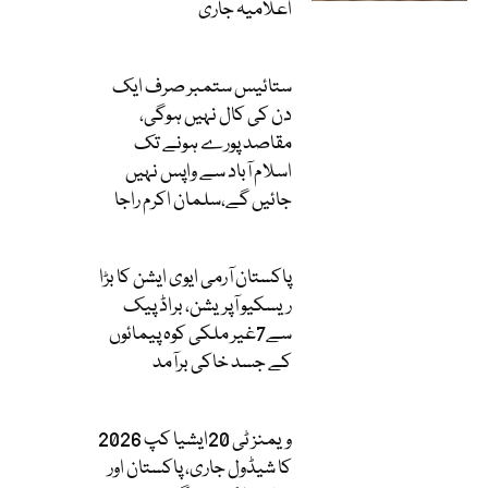
اعلامیہ جاری
ستائیس ستمبر صرف ایک
دن کی کال نہیں ہوگی،
مقاصد پورے ہونے تک
اسلام آباد سے واپس نہیں
جائیں گے،سلمان اکرم راجا
پاکستان آرمی ایوی ایشن کا بڑا
ریسکیو آپریشن، براڈ پیک
سے7غیر ملکی کوہ پیمائوں
کے جسد خاکی برآمد
ویمنز ٹی 20ایشیا کپ 2026
کا شیڈول جاری، پاکستان اور