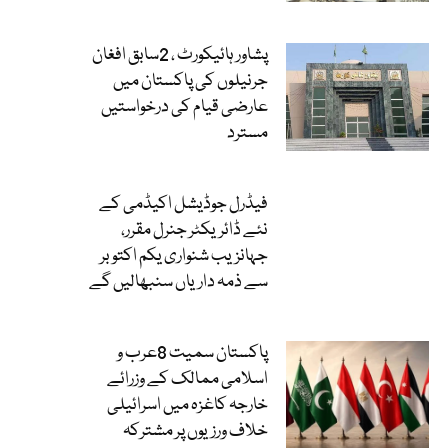
پشاور ہائیکورٹ ، 2سابق افغان
جرنیلوں کی پاکستان میں
عارضی قیام کی درخواستیں
مسترد
فیڈرل جوڈیشل اکیڈمی کے
نئے ڈائریکٹر جنرل مقرر،
جہانزیب شنواری یکم اکتوبر
سے ذمہ داریاں سنبھالیں گے
پاکستان سمیت 8عرب و
اسلامی ممالک کے وزرائے
خارجہ کاغزہ میں اسرائیلی
خلاف ورزیوں پر مشترکہ