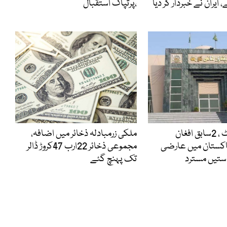
 ایران نے خبردار کر دیا
،پرتپاک استقبال
پشاور ہائیکورٹ ، 2سابق افغان
ملکی زرمبادلہ ذخائر میں اضافہ،
اکستان میں عارضی
مجموعی ذخائر 22ارب 47کروڑ ڈالر
استیں مسترد
تک پہنچ گئے