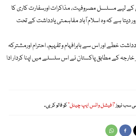
 کے لیے مسلسل مصروفیت، مذاکرات اورسفارت کاری کا
ور دیتا ہے کہ وہ اسلام آباد مفاہمتی یادداشت کے تحت
داشت خطے اور اس سے باہرافہام و تفہیم، احترام اورمشترکہ
 خارجہ کے مطابق پاکستان نے اس سلسلے میں اپنا کردار ادا
ی سب نیوز
"آفیشل واٹس ایپ چینل"
کو فالو کریں۔