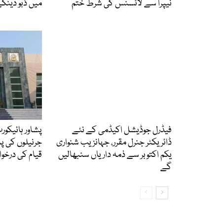
نیپرا سے لائسنس کی شرط ختم
میں ڈبو دینگے،
فیڈرل جوڈیشل اکیڈمی کے نئے
ڈائریکٹر جنرل مقرر، جہانزیب شنواری
جرنیلوں کی پ
یکم اکتوبر سے ذمہ داریاں سنبھالیں
قیام کی درخو
گے