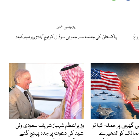
پچھلی خبر
وغ
پاکستان کی جانب سے جنوبی سوڈان کو یومِ آزادی پر مبارکباد
ی گھروں پر حملہ کیا تو
وزیراعظم شہباز شریف سعودی ولی
ممالک کو اندھیرے
عہد کی دعوت پر جدہ پہنچ گئے