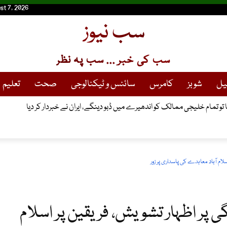
st 7, 2026
سب نیوز
سب کی خبر ... سب پہ نظر
یل
شوبز
کامرس
سائنس و ٹیکنالوجی
صحت
تعلیم
 تو تمام خلیجی ممالک کو اندھیرے میں ڈبو دینگے، ایران نے خبردار کر دیا
ام آباد معاہدے کی پاسداری پر زور
ی پر اظہار تشویش، فریقین پر اسلام