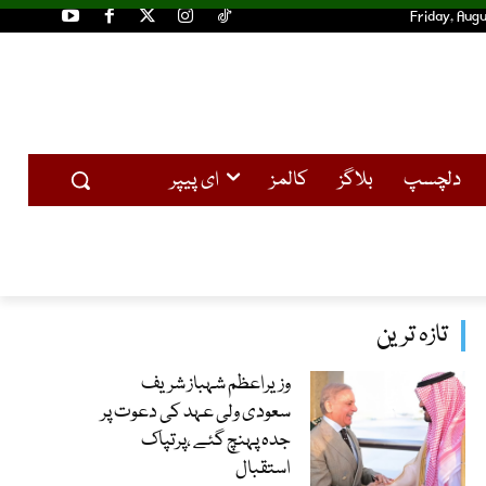
Friday, Augu
دلچسپ
بلاگز
کالمز
ای پیپر
تازہ ترین
وزیراعظم شہباز شریف
سعودی ولی عہد کی دعوت پر
جدہ پہنچ گئے ،پرتپاک
استقبال