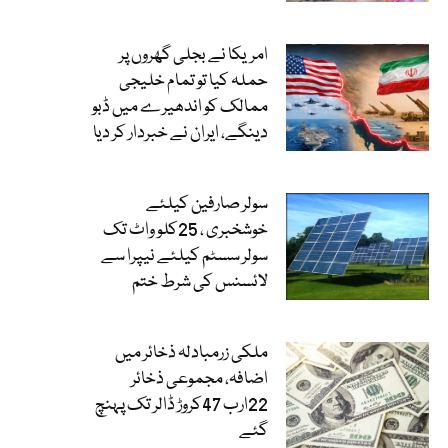
امریکا نے بجلی گھروں پر
حملہ کیا تو تمام خلیجی
ممالک کو اندھیرے میں ڈبو
دینگے، ایران نے خبردار کر دیا
سولر صارفین کیلئے
خوشخبری ، 25کلو واٹ تک
سولر سسٹم کیلئے نیپرا سے
لائسنس کی شرط ختم
ملکی زرمبادلہ ذخائر میں
اضافہ، مجموعی ذخائر
22ارب 47کروڑ ڈالر تک پہنچ
گئے