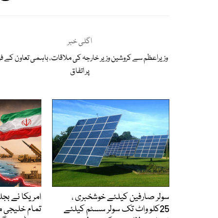
اگلی خبر
وزیراعظم سے کروشین وزیر خارجہ کی ملاقات، باہمی تعاون کے فر
پر اتفاق
سولر صارفین کیلئے خوشخبری ،
امریکا نے بجل
25کلو واٹ تک سولر سسٹم کیلئے
تمام خلیجی 