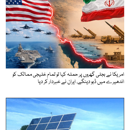
امریکا نے بجلی گھروں پر حملہ کیا تو تمام خلیجی ممالک کو
اندھیرے میں ڈبو دینگے، ایران نے خبردار کر دیا