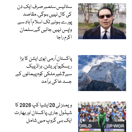
ستائیس ستمبر صرف ایک دن
کی کال نہیں ہوگی، مقاصد
پورے ہونے تک اسلام آباد سے
واپس نہیں جائیں گے،سلمان
اکرم راجا
پاکستان آرمی ایوی ایشن کا بڑا
ریسکیو آپریشن، براڈ پیک
سے7غیر ملکی کوہ پیمائوں کے
جسد خاکی برآمد
ویمنز ٹی 20ایشیا کپ 2026 کا
شیڈول جاری، پاکستان اور بھارت
ایک ہی گروپ میں شامل