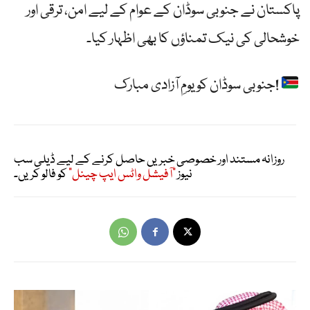
پاکستان نے جنوبی سوڈان کے عوام کے لیے امن، ترقی اور
خوشحالی کی نیک تمناؤں کا بھی اظہار کیا۔
جنوبی سوڈان کو یومِ آزادی مبارک!
روزانہ مستند اور خصوصی خبریں حاصل کرنے کے لیے ڈیلی سب
نیوز
"آفیشل واٹس ایپ چینل"
کو فالو کریں۔