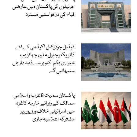
جرنیلوں کی پاکستان میں عارضی
قیام کی درخواستیں مسترد
فیڈرل جوڈیشل اکیڈمی کے نئے
ڈائریکٹر جنرل مقرر، جہانزیب
شنواری یکم اکتوبر سے ذمہ داریاں
سنبھالیں گے
پاکستان سمیت 8عرب و اسلامی
ممالک کے وزرائے خارجہ کاغزہ
میں اسرائیلی خلاف ورزیوں پر
مشترکہ اعلامیہ جاری