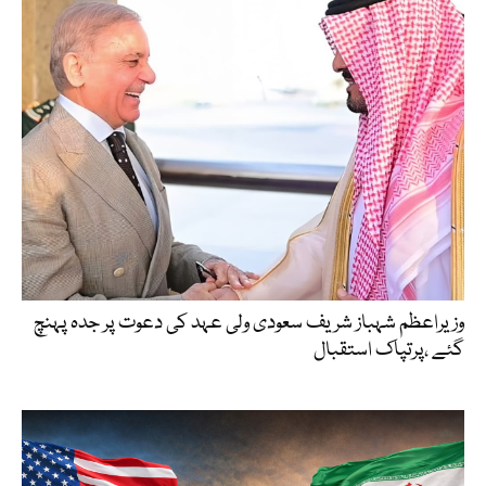
وزیراعظم شہباز شریف سعودی ولی عہد کی دعوت پر جدہ پہنچ
گئے ،پرتپاک استقبال