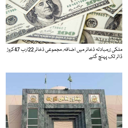
ملکی زرمبادلہ ذخائر میں اضافہ، مجموعی ذخائر 22ارب 47کروڑ
ڈالر تک پہنچ گئے