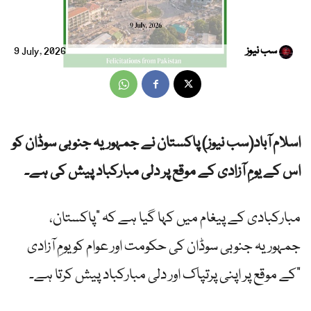
سب نیوز
9 July, 2026
اسلام آباد(سب نیوز) پاکستان نے جمہوریہ جنوبی سوڈان کو
اس کے یومِ آزادی کے موقع پر دلی مبارکباد پیش کی ہے۔
مبارکبادی کے پیغام میں کہا گیا ہے کہ “پاکستان،
جمہوریہ جنوبی سوڈان کی حکومت اور عوام کو یومِ آزادی
کے موقع پر اپنی پرتپاک اور دلی مبارکباد پیش کرتا ہے۔”