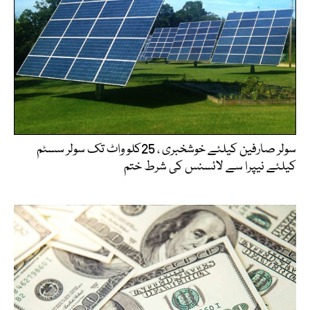
سولر صارفین کیلئے خوشخبری ، 25کلو واٹ تک سولر سسٹم
کیلئے نیپرا سے لائسنس کی شرط ختم