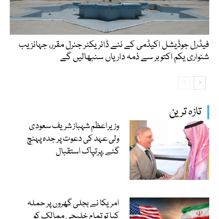
فیڈرل جوڈیشل اکیڈمی کے نئے ڈائریکٹر جنرل مقرر، جہانزیب
شنواری یکم اکتوبر سے ذمہ داریاں سنبھالیں گے
تازہ ترین
وزیراعظم شہباز شریف سعودی
ولی عہد کی دعوت پر جدہ پہنچ
گئے ،پرتپاک استقبال
امریکا نے بجلی گھروں پر حملہ
کیا تو تمام خلیجی ممالک کو