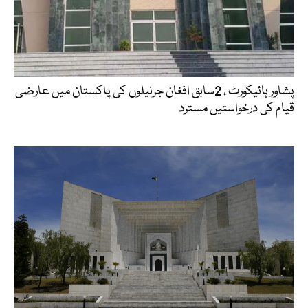
پشاور ہائیکورٹ ، 2سابق افغان جرنیلوں کی پاکستان میں عارضی
قیام کی درخواستیں مسترد