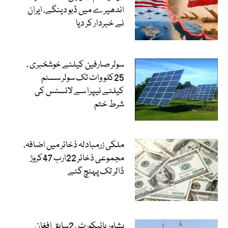
اندھیرے میں ڈبو دینگے، ایران
نے خبردار کر دیا
سولر صارفین کیلئے خوشخبری ،
25کلو واٹ تک سولر سسٹم
کیلئے نیپرا سے لائسنس کی
شرط ختم
ملکی زرمبادلہ ذخائر میں اضافہ،
مجموعی ذخائر 22ارب 47کروڑ
ڈالر تک پہنچ گئے
پشاور ہائیکورٹ ، 2سابق افغان