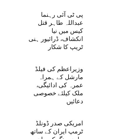
پی ٹی آئی رہنما
عبداللہ طاہر قتل
کیس میں نیا
انکشاف، ڈرائیور ہنی
ٹریپ کا شکار
وزیراعظم کی فیلڈ
مارشل کے ہمراہ
عمرہ کی ادائیگی،
ملک کیلئے خصوصی
دعائیں
امریکی صدر ڈونلڈ
ٹرمپ ایران کے ساتھ