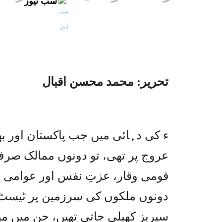
سب نیوز
تحریر: محمد محسن اقبال
عروج پر تھی، تو دونوں ممالک صرف 
قومی وقار، عزتِ نفس اور عوامی جذ
دونوں ملکوں کی سرزمین پر ٹیسٹ 
سیریز کھیلی جاتی تھیں، جن میں میز