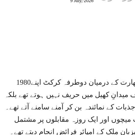
9 July, 2026
1980ء کی دہائی میں جب پاکستان اور بھارت کے درمیان دوطرفہ کرکٹ اپنے
میدانِ کھیل میں حریف نہیں ہوتے تھے بلکہ
بات کے نمائندہ بن کر آمنے سامنے آتے تھے۔
میچوں اور ایک روزہ مقابلوں پر مشتمل
بان ملک کے امپائر فرائض انجام دیتے تھے۔