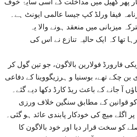
 بار پھر کھیل میں مداخلت کے اسی سایۂ خوف
امہ فیفا ورلڈ کپ جیسا عالمی ایونٹ ہے۔
کہ میزبانی میں منعقد ہونے والا یہ
ا تھا کہ ایک حالیہ تنازع نے اس کی
میں امریکی فارورڈ فولارین بالاگون، جو تین گول کر
بن چکے تھے، بوسنیا و ہرزیگووینا کے دفاعی
ں آ جانے کے باعث ریڈ کارڈ دکھا دیے گئے۔
کو قوانین کے مطابق سنگین خلاف ورزی
پر اگلے میچ کی خودکار پابندی عائد ہو گئی۔
 کو سخت قرار دیا اور خود بالاگون کا