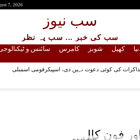
gust 7, 2026
سب نیوز
سب کی خبر ... سب پہ نظر
نیا
کھیل
شوبز
کامرس
سائنس و ٹیکنالوجی
مذاکرات کی کوئی دعوت نہیں دی، اسپیکرقومی اسمبلی
اور فون کال