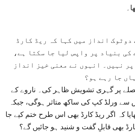
ھا۔
 دوٹوک انداز میں کہا کہ ریڈ کارڈ
کی بنیاد پر واپس لیا جا سکتا ہے،
 پر نہیں۔ انہوں نے معنی خیز انداز
اں جا رہے ہو؟
یصلے پر گہری تشویش ظاہر کی۔ ناروے کے
اس سے ورلڈ کپ کی ساکھ متاثر ہوگی، جبکہ
ایا کہ اگر ریڈ کارڈ بھی اس طرح ختم کیے جا
رڈ بھی قابلِ گفت و شنید ہو جائیں گے؟