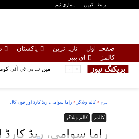
رابطہ کریں
ہماری ٹیم
صفحہ اول
تازہ ترین
پاکستان
د
کالمز
ای پیپر
بریکنگ نیوز
میں نے پی ٹی آئی کو
ہوم
کالم وبلاگز
راما سوامی، ریڈ کارڈ اور فون کال
کالمز
کالم وبلاگز
راما سوامی، ریڈ کارڈ 