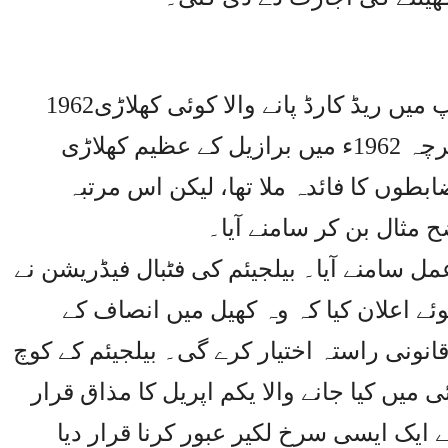
1962ء کے بعد یہ پہلا موقع تھا کہ ورلڈ کپ میں ریڈ کارڈ پانے والا کوئی کھلاڑی
اگلا میچ کھیلنے کے قابل قرار پایا۔ اگرچہ 1962ء میں برازیل کے عظیم کھلاڑی
ضابطوں کا فائدہ ملا تھا، لیکن اس مرتبہ
مثال بن کر سامنے آیا۔
مل سامنے آیا۔ بیلجیئم کی فٹبال فیڈریشن نے
ے اعلان کیا کہ وہ کھیل میں انصاف کے
نونی راستہ اختیار کرے گی۔ بیلجیئم کے کوچ
میں کیا جانے والا یکم اپریل کا مذاق قرار
سے ایک ایسی سرخ لکیر عبور کرنا قرار دیا