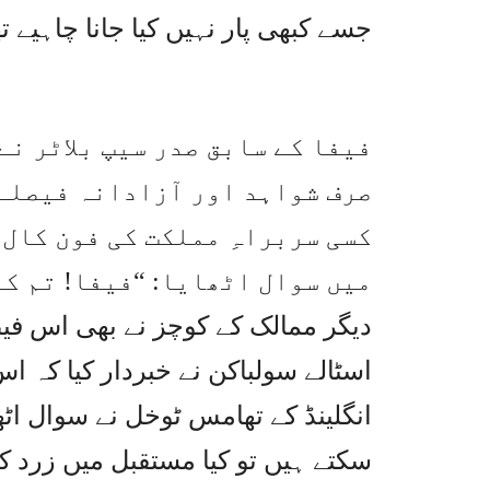
جسے کبھی پار نہیں کیا جانا چاہیے ت
فیفا کے سابق صدر سیپ بلاٹر نے
صرف شواہد اور آزادانہ فیصلے 
کسی سربراہِ مملکت کی فون کال
میں سوال اٹھایا: “فیفا! تم کہ
دیگر ممالک کے کوچز نے بھی اس ف
اسٹالے سولباکن نے خبردار کیا کہ 
انگلینڈ کے تھامس ٹوخل نے سوال اٹھ
سکتے ہیں تو کیا مستقبل میں زرد کا