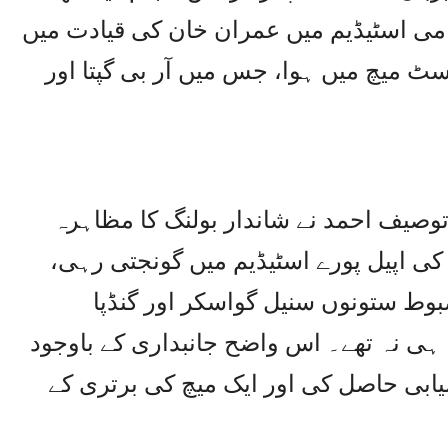
 کے چناسوامی اسٹیڈیم میں عمران خان کی قیادت میں
سٹ میچ میں ہوا، جس میں آر بی گپتا اور
 توصیف احمد نے شاندار بولنگ کا مظاہرہ
چ کی اپیل پورے اسٹیڈیم میں گونجتی رہی،
مضبوط ستونوں سنیل گواسکر اور گنڈپا
ہ ہی نہ تھے۔ اس واضح جانبداری کے باوجود
ابی حاصل کی اور ایک میچ کی برتری کے