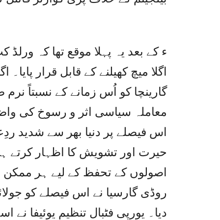
گارینچا کو اُس زمانے کے نسبتاً نرم 
معاملہ سیاسی اثر و رسوخ کی واضح 
اس فیصلے پر دنیا بھر سے شدید ردِع
حیرت اور تشویش کا اظہار کرتے ہوئ
اصولوں کے تحفظ کے لیے ہر ممکن قا
روڈی گارسیا نے اس فیصلے کو جولائی 
دیا۔ یورپی فٹبال تنظیم یوئیفا نے ا