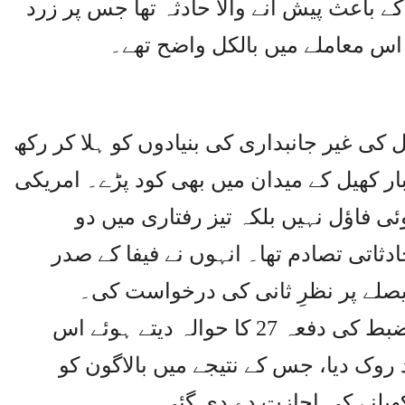
ے باعث پیش آنے والا حادثہ تھا جس پر زرد
ن اس معاملے میں بالکل واضح تھے۔
کی غیر جانبداری کی بنیادوں کو ہلا کر رکھ
ر کھیل کے میدان میں بھی کود پڑے۔ امریکی
ئی فاؤل نہیں بلکہ تیز رفتاری میں دو
ادثاتی تصادم تھا۔ انہوں نے فیفا کے صدر
 فیصلے پر نظرِ ثانی کی درخواست کی۔
بعدازاں فیفا نے اپنے ضابطۂ نظم و ضبط کی دفعہ 27 کا حوالہ دیتے ہوئے اس
 روک دیا، جس کے نتیجے میں بالاگون کو
کھیلنے کی اجازت دے دی گئی۔