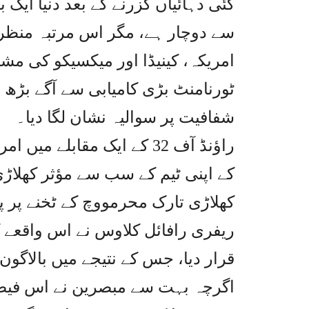
کئی دہائیاں گزرنے کے بعد دنیا ایک
سے دوچار ہے، مگر اس مرتبہ منظرن
امریکہ، کینیڈا اور میکسیکو کی مشتر
ٹورنامنٹ بڑی کامیابی سے آگے بڑھ رہ
شفافیت پر سوالیہ نشان لگا دیا۔
راؤنڈ آف 32 کے ایک مقابلے 
کے اپنی ٹیم کے سب سے مؤثر کھلاڑی 
کھلاڑی تارک محرمووچ کے ٹخنے پر پاؤ
ریفری رافائل کلاوس نے اس واقعے 
قرار دیا، جس کے نتیجے میں بالاگون 
اگرچہ بہت سے مبصرین نے اس فیصلے