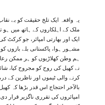
یہ واقعہ ایک تلخ حقیقت کو بے نقاب
ملک کے اہلکاروں کے ہاتھ میں ہو تو
ایک اور بھارتی امپائر، جو کرکٹ کی 
مشہور ہوا، پاکستانی بلے بازوں کو 
ہم وطن کھلاڑیوں کو ہر ممکن رعای
نے کھیل کی روح کو مجروح کیا، شائق
کرنے والی ٹیموں اور ناظرین کے درمی
بالآخر احتجاج اس قدر بڑھا کہ کھیل
امپائروں کی تقرری ناگزیر قرار دی