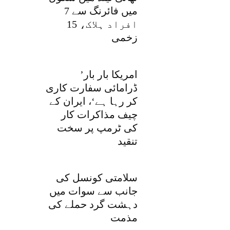
میں فائرنگ سے 7
افراد ہلاک، 15
زخمی
’امریکا بار بار
ڈرامائی سفارت کاری
کر رہا ہے‘، ایران کے
چیف مذاکرات کار
کی ٹرمپ پر سخت
تنقید
سلامتی کونسل کی
جانب سے سوات میں
دہشت گرد حملے کی
مذمت