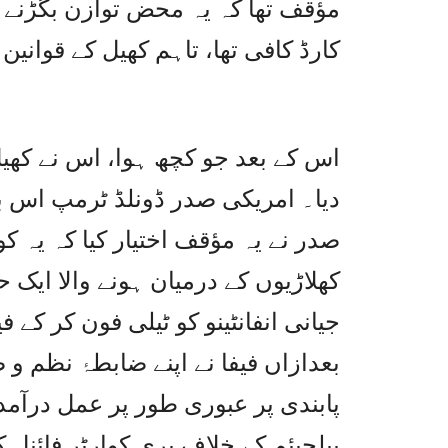
مؤقف تھا کہ یہ محض توازن بگڑنے ک
کارڈ کافی تھا، تاہم کھیل کے قوانی
اس کے بعد جو کچھ ہوا، اس نے کھیل 
دیا۔ امریکی صدر ڈونلڈ ٹرمپ اس با
صدر نے یہ مؤقف اختیار کیا کہ یہ کو
کھلاڑیوں کے درمیان ہونے والا ایک ح
جیانی انفانٹینو کو ٹیلی فون کر کے
پابندی پر عبوری طور پر عمل درآمد
بیلجیئم کے خلاف پری کوارٹر فائنل 