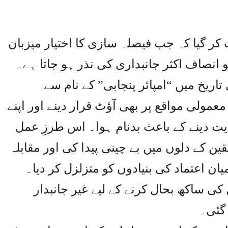
 کر گیا کہ جب فیصلہ سازی کا اختیار میزبان
 انصاف اکثر جانبداری کی نذر ہو جاتا ہے۔
تاریخ میں “امپائر پنجابی” کے نام سے
معمولی مواقع پر بھی آؤٹ قرار دینے اور اپنے
ت دینے کے باعث بدنام ہوا۔ اس طرزِ عمل
ین کے دلوں میں بے چینی پیدا کی اور مقابلہ
ان اعتماد کی بنیادوں کو متزلزل کر دیا۔
 کی ساکھ بحال کرنے کے لیے غیر جانبدار
 گئی۔