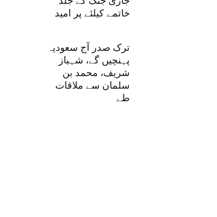
جاری جنگ کے جلد
خاتمے کیلئے پر امید
ترک صدر آج سعودیہ
پہنچیں گے، شہباز
شریف، محمد بن
سلمان سے ملاقات
طے