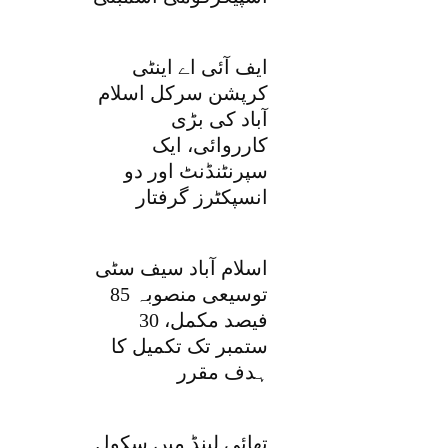
ایف آئی اے اینٹی
کرپشن سرکل اسلام
آباد کی بڑی
کارروائی، ایک
سپرنٹنڈنٹ اور دو
انسپکٹرز گرفتار
اسلام آباد سیف سٹی
توسیعی منصوبہ 85
فیصد مکمل، 30
ستمبر تک تکمیل کا
ہدف مقرر
تھائی لینڈ میں سکول