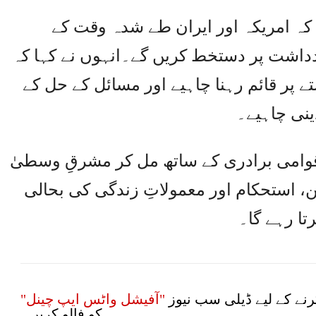
ے کہ امریکہ اور ایران طے شدہ وقت کے
دداشت پر دستخط کریں گے۔انہوں نے کہا کہ
ے پر قائم رہنا چاہیے اور مسائل کے حل کے
ینی چاہیے۔
اقوامی برادری کے ساتھ مل کر مشرقِ وسطیٰ
، استحکام اور معمولاتِ زندگی کی بحالی
رتا رہے گا۔
نے کے لیے ڈیلی سب نیوز
"آفیشل واٹس ایپ چینل"
کو فالو کریں۔