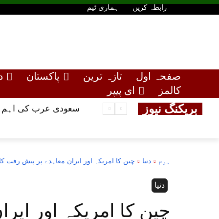
رابطہ کریں
ہماری ٹیم
صفحہ اول
تازہ ترین
پاکستان
د
کالمز
ای پیپر
بریکنگ نیوز
سعودی عرب کی اہم عم
ہوم
دنیا
چین کا امریکہ اور ایران معاہدے پر پیش رفت ک
دنیا
چین کا امریکہ اور ایر