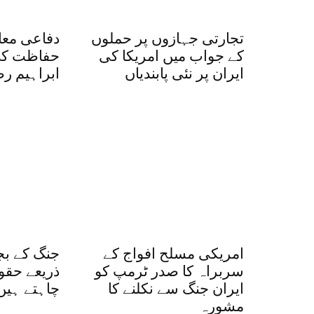
تجارتی جہازوں پر حملوں
دفاعی معا
کے جواب میں امریکا کی
حفاظت کی
ایران پر نئی پابندیاں
ابراہیم ر
امریکی مسلح افواج کے
جنگ کے بج
سربراہ کا صدر ٹرمپ کو
ذریعے حقو
ایران جنگ سے نکلنے کا
چاہتے ہیں
مشورہ