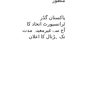
منظور
پاکستان گڈز
ٹرانسپورٹ اتحاد کا
آج سے غیرمعینہ مدت
تک ہڑتال کا اعلان