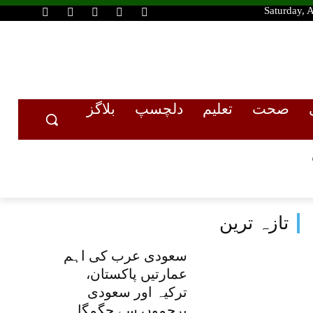
Saturday, 
صحت
تعلیم
دلچسپ
بلاگز
تازہ ترین
سعودی عرب کی اہم
عمارتیں پاکستان،
ترکیہ اور سعودی
پرچموں سے جگمگا