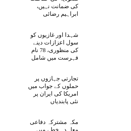
کی ضمانت نہیں،
ابراہیم رضائی
شہدا اور غازیوں کو
سول اعزازات دینے
کی منظوری، 78 نام
فہرست میں شامل
تجارتی جہازوں پر
حملوں کے جواب میں
امریکا کی ایران پر
نئی پابندیاں
مکہ مشترکہ دفاعی
معاہدہ خطے میں