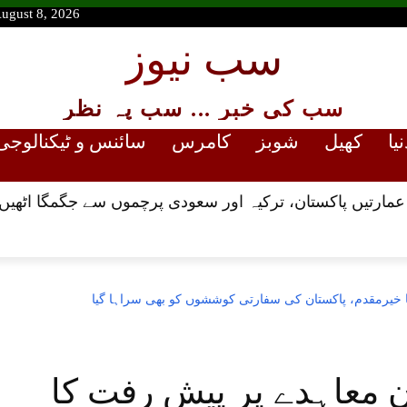
August 8, 2026
سب نیوز
سب کی خبر ... سب پہ نظر
نیا
کھیل
شوبز
کامرس
سائنس و ٹیکنالوجی
ارتیں پاکستان، ترکیہ اور سعودی پرچموں سے جگمگا اٹھیں
ا خیرمقدم، پاکستان کی سفارتی کوششوں کو بھی سراہا گیا
ان معاہدے پر پیش رفت کا