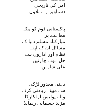
امن کی تاریخی
دستاویز ہے، بلاول
پاکستانی قوم کو مکہ
معاہدے پر
مبارکباد:مسلم دنیا کے
مسائل ان کے اپنے
نظام اور اداروں سے
حل ہونے چاہئیں،
علی شاہین
ذہنی معذور لڑکی
سے مبینہ زیادتی کرنے
والے پولیس اہلکارکا
مزید جسمانی ریمانڈ