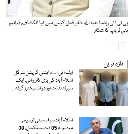
پی ٹی آئی رہنما عبداللہ طاہر قتل کیس میں نیا انکشاف، ڈرائیور
ہنی ٹریپ کا شکار
تازہ ترین
ایف آئی اے اینٹی کرپشن سرکل
اسلام آباد کی بڑی کارروائی، ایک
سپرنٹنڈنٹ اور دو انسپکٹرز گرفتار
اسلام آباد سیف سٹی توسیعی
منصوبہ 85 فیصد مکمل، 30