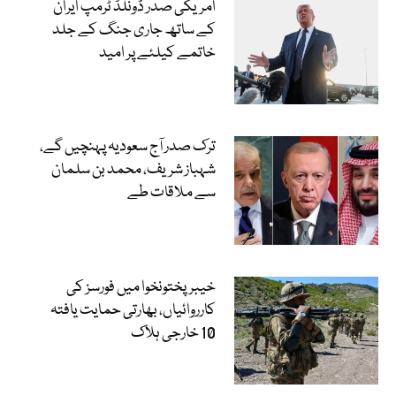
امریکی صدر ڈونلڈ ٹرمپ ایران
کے ساتھ جاری جنگ کے جلد
خاتمے کیلئے پر امید
ترک صدر آج سعودیہ پہنچیں گے،
شہباز شریف، محمد بن سلمان
سے ملاقات طے
خیبرپختونخوا میں فورسز کی
کارروائیاں، بھارتی حمایت یافتہ
10 خارجی ہلاک