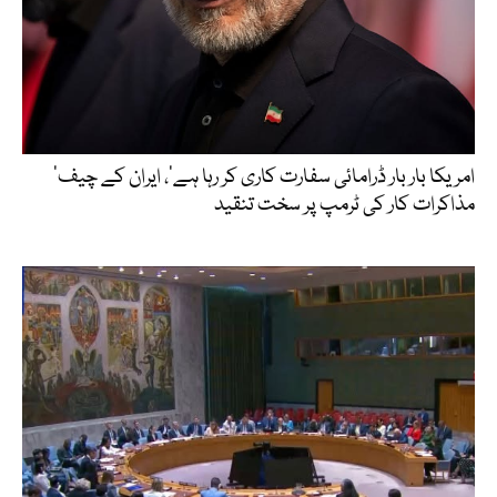
’امریکا بار بار ڈرامائی سفارت کاری کر رہا ہے‘، ایران کے چیف
مذاکرات کار کی ٹرمپ پر سخت تنقید