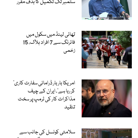
ستمبر تک تکمیل کا ہدف مقرر
تھائی لینڈ میں سکول میں
فائرنگ سے 7 افراد ہلاک، 15
زخمی
’امریکا بار بار ڈرامائی سفارت کاری
کر رہا ہے‘، ایران کے چیف
مذاکرات کار کی ٹرمپ پر سخت
تنقید
سلامتی کونسل کی جانب سے