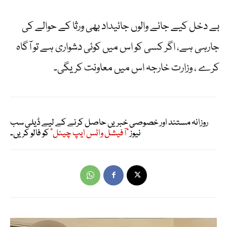
بے دخل کیے جانے والوں جائیداد بھی ورثا کے حوالے کی
جارہی ہے، اگر کسی کو اس میں کوئی دشواری ہے تو آگاہ
کرے ، وزارت خارجہ اس میں معاونت کریگی۔
روزانہ مستند اور خصوصی خبریں حاصل کرنے کے لیے ڈیلی سب
نیوز
"آفیشل واٹس ایپ چینل"
کو فالو کریں۔