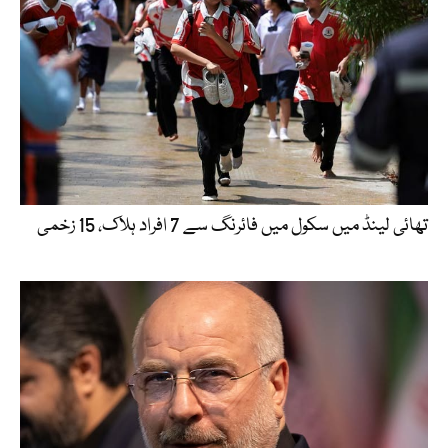
تھائی لینڈ میں سکول میں فائرنگ سے 7 افراد ہلاک، 15 زخمی