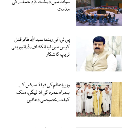
سوات میں دہشت گرد حملے کی
مذمت
پی ٹی آئی رہنما عبداللہ طاہر قتل
کیس میں نیا انکشاف، ڈرائیور ہنی
ٹریپ کا شکار
وزیراعظم کی فیلڈ مارشل کے
ہمراہ عمرہ کی ادائیگی، ملک
کیلئے خصوصی دعائیں