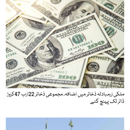
ملکی زرمبادلہ ذخائر میں اضافہ، مجموعی ذخائر 22ارب 47کروڑ
ڈالر تک پہنچ گئے