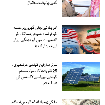
گئے ،پرتپاک استقبال
امریکا نے بجلی گھروں پر حملہ
کیا تو تمام خلیجی ممالک کو
اندھیرے میں ڈبو دینگے، ایران
نے خبردار کر دیا
سولر صارفین کیلئے خوشخبری ،
25کلو واٹ تک سولر سسٹم
کیلئے نیپرا سے لائسنس کی
شرط ختم
ملکی زرمبادلہ ذخائر میں اضافہ،