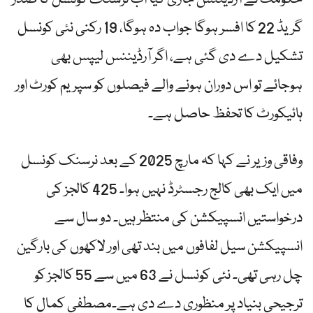
گریڈ 22 کا افسر ہوگا جواب دہ ہوگا، 19 رکنی نئی کونسل
تشکیل دے دی گئی ہے، اگر آرڈیننس لیپس بھی
ہوجائے تو اس دوران ہونے والے فیصلوں کو سپریم کورٹ اور
ہائیکورٹ کا تحفظ حاصل ہے۔
وفاقی وزیر نے کہا کہ مارچ 2025 کے بعد نرسنک کونسل
میں ایک بھی کالج رجسٹرڈ نہیں ہوا۔ 425 کالجز کی
درخواستیں انسپیکشن کی منتظر ہیں۔ دو سال سے
انسپیکشن سیل لفافوں میں بند تھی اور لاکھوں کی بارگین
چل رہی تھی۔ نئی کونسل نے 63 میں سے 55 کالجز کو
ترجیحی بنیاد پر منظوری دے دی ہے۔مصطفی کمال کا