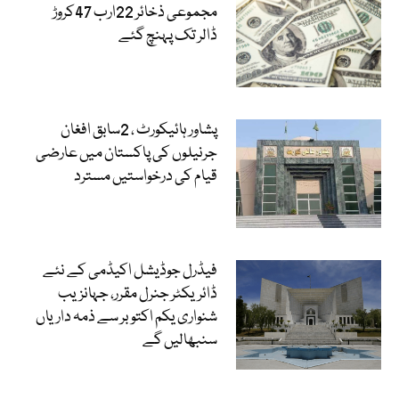
مجموعی ذخائر 22ارب 47کروڑ
ڈالر تک پہنچ گئے
پشاور ہائیکورٹ ، 2سابق افغان
جرنیلوں کی پاکستان میں عارضی
قیام کی درخواستیں مسترد
فیڈرل جوڈیشل اکیڈمی کے نئے
ڈائریکٹر جنرل مقرر، جہانزیب
شنواری یکم اکتوبر سے ذمہ داریاں
سنبھالیں گے