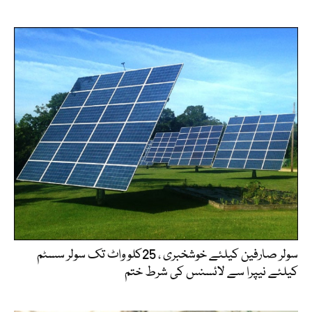
سولر صارفین کیلئے خوشخبری ، 25کلو واٹ تک سولر سسٹم
کیلئے نیپرا سے لائسنس کی شرط ختم