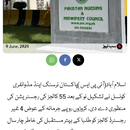
سب نیوز
8 June, 2026
اسلام آباد(آئی پی ایس )پاکستان نرسنگ اینڈ مڈوائفری
کونسل نے تشکیل نو کے بعد 55 کالجز کی رجسٹریشن کی
منظوری دے دی، کروڑوں روپے جرمانہ کے عوض 4 غیر
رجسٹرڈ کالجز کو طلبا کے بہتر مستقبل کی خاطر چار سال