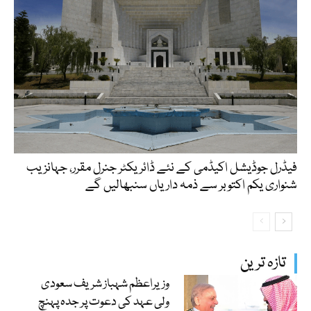
فیڈرل جوڈیشل اکیڈمی کے نئے ڈائریکٹر جنرل مقرر، جہانزیب
شنواری یکم اکتوبر سے ذمہ داریاں سنبھالیں گے
تازہ ترین
وزیراعظم شہباز شریف سعودی
ولی عہد کی دعوت پر جدہ پہنچ