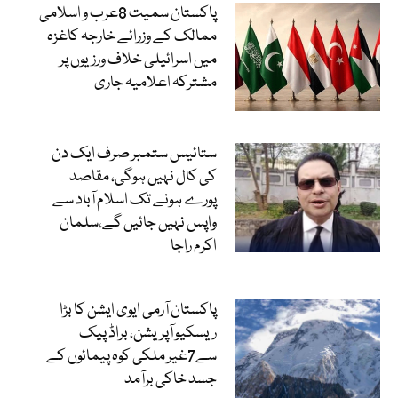
پاکستان سمیت 8عرب و اسلامی
ممالک کے وزرائے خارجہ کاغزہ
میں اسرائیلی خلاف ورزیوں پر
مشترکہ اعلامیہ جاری
ستائیس ستمبر صرف ایک دن
کی کال نہیں ہوگی، مقاصد
پورے ہونے تک اسلام آباد سے
واپس نہیں جائیں گے،سلمان
اکرم راجا
پاکستان آرمی ایوی ایشن کا بڑا
ریسکیو آپریشن، براڈ پیک
سے7غیر ملکی کوہ پیمائوں کے
جسد خاکی برآمد