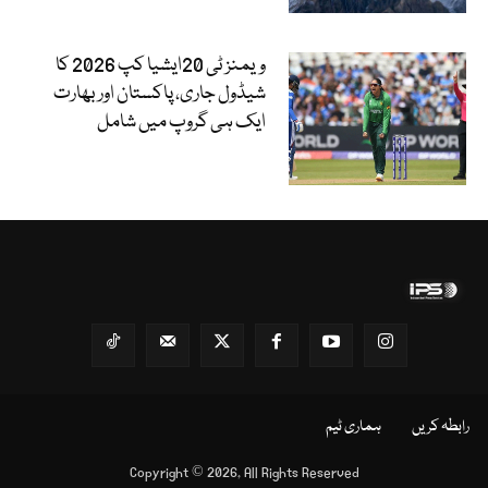
ویمنز ٹی 20ایشیا کپ 2026 کا
شیڈول جاری، پاکستان اور بھارت
ایک ہی گروپ میں شامل
رابطہ کریں
ہماری ٹیم
Copyright © 2026, All Rights Reserved