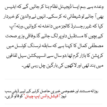
وعدہ ہے ،ہم ایسا ڈیجیٹل نظام بنا کر جائیں گے کہ ابلیس
بھی آ جائے تو شیطانی نہ کر سکے۔ انہوں نے والدین کو خبردار
کیا کہ غیر رجسٹرڈ کالجز میں داخلہ نہ کروائیں، ورنہ آپ
کے بچوں کا مستقبل داو پر لگ جائے گا۔وفاقی وزیر صحت
مصطفی کمال کا کہنا ہے کہ سابقہ نرسنگ کونسل میں
کرپشن کا بازار گرم تھا،دو سال سے انسپیکشن سیل لفافوں
میں بند تھی اور لاکھوں کی بارگین چل رہی تھی۔
روزانہ مستند اور خصوصی خبریں حاصل کرنے کے لیے ڈیلی سب
نیوز
"آفیشل واٹس ایپ چینل"
کو فالو کریں۔