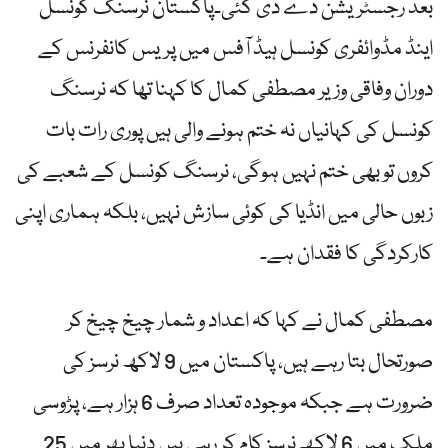
بعد رجسٹریشن دے دی گئی۔پاکستان نرسنگ کونسل
اینڈ مڈوائفری کونسل ہیڈ آفس میں پریس کانفرنس کے
دوران وفاقی وزیر مصطفی کمال کا کہنا تھا کہ نرسنگ
کونسل کی کہانیاں نہ ختم ہونے والی ہیں پوری رات بات
کروں تو بھی ختم نہیں ہوگی، نرسنگ کونسل کے شعبے کی
زبوں حالی میں انڈیا کی کوئی سازش نہیں، بلکہ ہماری اپنی
کارکردگی کا فقدان ہے۔
مصطفی کمال نے کہا کہ اعداد و شمار چیخ چیخ کر
صورتحال بتا رہے ہیں، پاکستان میں 9 لاکھ نرسز کی
ضرورت ہے جبکہ موجودہ تعداد صرف 6 ہزار ہے، پڑوسی
ملک میں 6 لاکھ نرسز کام کر رہی ہیں دنیا بھر میں 25