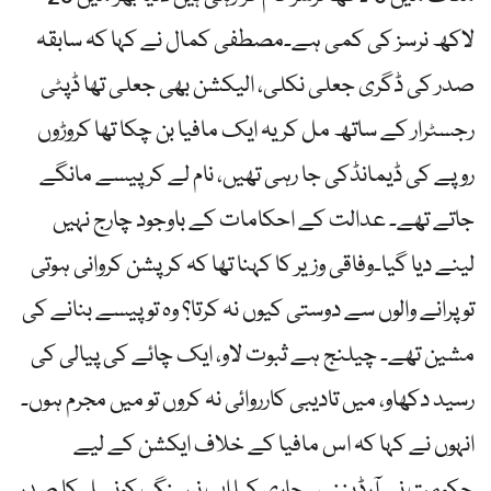
لاکھ نرسز کی کمی ہے۔مصطفی کمال نے کہا کہ سابقہ
صدر کی ڈگری جعلی نکلی، الیکشن بھی جعلی تھا ڈپٹی
رجسٹرار کے ساتھ مل کر یہ ایک مافیا بن چکا تھا کروڑوں
روپے کی ڈیمانڈکی جا رہی تھیں، نام لے کر پیسے مانگے
جاتے تھے۔ عدالت کے احکامات کے باوجود چارج نہیں
لینے دیا گیا۔وفاقی وزیر کا کہنا تھا کہ کرپشن کروانی ہوتی
تو پرانے والوں سے دوستی کیوں نہ کرتا؟ وہ تو پیسے بنانے کی
مشین تھے۔ چیلنج ہے ثبوت لاو، ایک چائے کی پیالی کی
رسید دکھاو، میں تادیبی کارروائی نہ کروں تو میں مجرم ہوں۔
انہوں نے کہا کہ اس مافیا کے خلاف ایکشن کے لیے
حکومت نے آرڈیننس جاری کیا اب نرسنگ کونسل کا صدر