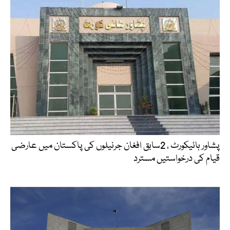
پشاور ہائیکورٹ ، 2سابق افغان جرنیلوں کی پاکستان میں عارضی
قیام کی درخواستیں مسترد