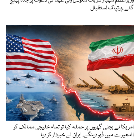
وزیراعظم شہباز شریف سعودی ولی عہد کی دعوت پر جدہ پہنچ
گئے ،پرتپاک استقبال
امریکا نے بجلی گھروں پر حملہ کیا تو تمام خلیجی ممالک کو
اندھیرے میں ڈبو دینگے، ایران نے خبردار کر دیا