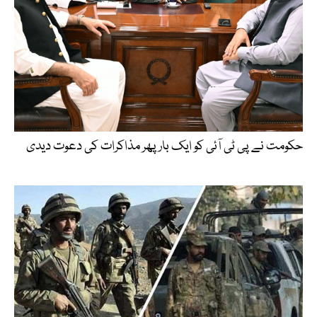
حکومت نے پی ٹی آئی کو ایک بارپھر مذاکرات کی دعوت دیدی