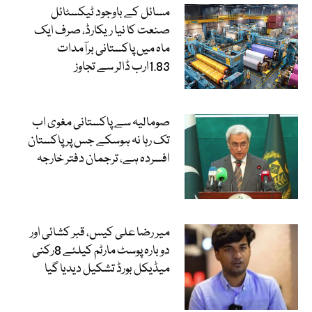
مسائل کے باوجود ٹیکسٹائل
صنعت کا نیا ریکارڈ، صرف ایک
ماہ میں پاکستانی برآمدات
1.83ارب ڈالر سے تجاوز
صومالیہ سے پاکستانی مغوی اب
تک رہا نہ ہوسکے جس پر پاکستان
افسردہ ہے، ترجمان دفتر خارجہ
میر رضا علی کیس، قبر کشائی اور
دوبارہ پوسٹ مارٹم کیلئے 8رکنی
میڈیکل بورڈ تشکیل دیدیا گیا