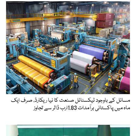
مسائل کے باوجود ٹیکسٹائل صنعت کا نیا ریکارڈ، صرف ایک
ماہ میں پاکستانی برآمدات 1.83ارب ڈالر سے تجاوز