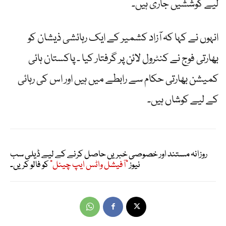
لیے کوششیں جاری ہیں۔
انہوں نے کہا کہ آزاد کشمیر کے ایک رہائشی ذیشان کو
بھارتی فوج نے کنٹرول لائن پر گرفتار کیا ۔ پاکستان ہائی
کمیشن بھارتی حکام سے رابطے میں ہیں اور اس کی رہائی
کے لیے کوشاں ہیں۔
روزانہ مستند اور خصوصی خبریں حاصل کرنے کے لیے ڈیلی سب
نیوز
"آفیشل واٹس ایپ چینل"
کو فالو کریں۔