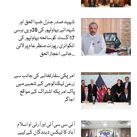
شہید صدر جنرل ضیا الحق اور
شہدائے بہاولپور کی 38ویں برسی
17اگست کو،سانحہ بہاولپور کی
انکوائری رپورٹ منظر عام پر لائی
جائے، اعجاز الحق...
امریکی سفارتخانے کی جانب سے
زرعی ٹیکنالوجی کے شعبے میں
پاک امریکہ اشتراک کے مواقع
اجاگر
آئی سی سی آئی اور آر ٹی او اسلام
آباد کا ٹیکس دہندگان کے لیے