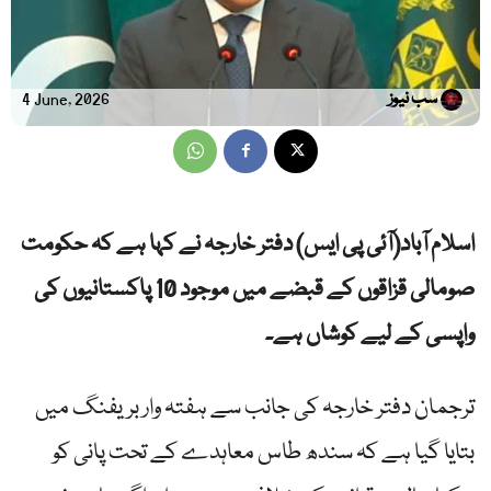
سب نیوز
4 June, 2026
اسلام آباد(آئی پی ایس) دفتر خارجہ نے کہا ہے کہ حکومت
صومالی قزاقوں کے قبضے میں موجود 10 پاکستانیوں کی
واپسی کے لیے کوشاں ہے۔
ترجمان دفتر خارجہ کی جانب سے ہفتہ وار بریفنگ میں
بتایا گیا ہے کہ سندھ طاس معاہدے کے تحت پانی کو