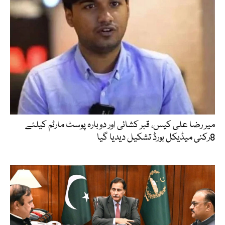
میر رضا علی کیس، قبر کشائی اور دوبارہ پوسٹ مارٹم کیلئے
8رکنی میڈیکل بورڈ تشکیل دیدیا گیا