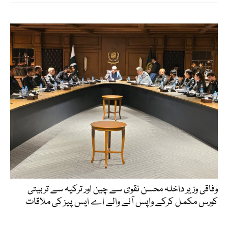
وفاقی وزیر داخلہ محسن نقوی سے چین اور ترکیہ سے تربیتی
کورس مکمل کرکے واپس آنے والے اے ایس پیز کی ملاقات