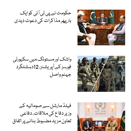
حکومت نے پی ٹی آئی کو ایک
بارپھر مذاکرات کی دعوت دیدی
واشک اور مستونگ میں سکیورٹی
فورسز کے آپریشنز، 12دہشتگرد
جہنم واصل
فیلڈ مارشل سے صومالیہ کے
وزیر دفاع کی ملاقات، دفاعی
تعاون مزید مضبوط بنانے پر اتفاق