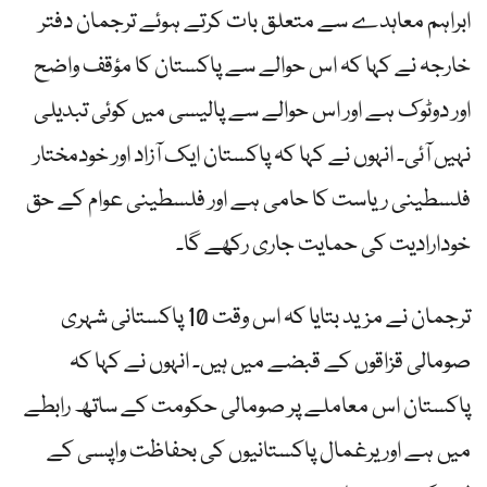
ابراہم معاہدے سے متعلق بات کرتے ہوئے ترجمان دفتر
خارجہ نے کہا کہ اس حوالے سے پاکستان کا مؤقف واضح
اور دوٹوک ہے اور اس حوالے سے پالیسی میں کوئی تبدیلی
نہیں آئی۔ انہوں نے کہا کہ پاکستان ایک آزاد اور خودمختار
فلسطینی ریاست کا حامی ہے اور فلسطینی عوام کے حق
خودارادیت کی حمایت جاری رکھے گا۔
ترجمان نے مزید بتایا کہ اس وقت 10 پاکستانی شہری
صومالی قزاقوں کے قبضے میں ہیں۔ انہوں نے کہا کہ
پاکستان اس معاملے پر صومالی حکومت کے ساتھ رابطے
میں ہے اور یرغمال پاکستانیوں کی بحفاظت واپسی کے