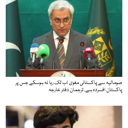
صومالیہ سے پاکستانی مغوی اب تک رہا نہ ہوسکے جس پر
پاکستان افسردہ ہے، ترجمان دفتر خارجہ