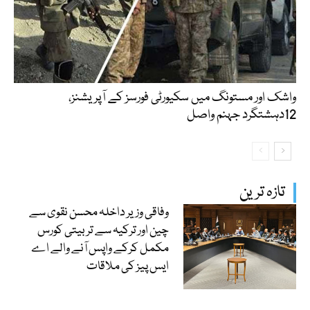
واشک اور مستونگ میں سکیورٹی فورسز کے آپریشنز،
12دہشتگرد جہنم واصل
تازہ ترین
وفاقی وزیر داخلہ محسن نقوی سے
چین اور ترکیہ سے تربیتی کورس
مکمل کرکے واپس آنے والے اے
ایس پیز کی ملاقات