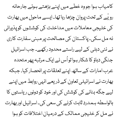
کامیاب ہوا جو وہ خطے میں اپنے بڑھتے ہوئے جارحانہ
رویّے کے تحت پروان چڑھا رہا تھا۔ ایسے ماحول میں بھارت
کی خلیجی معاملات میں مداخلت کی کوششوں کو پذیرائی
نہ مل سکی۔ پاکستان کی مصالحت پر مبنی سفارت کاری
نے نئی دہلی کے لیے راستے محدود رکھے۔ جب اسرائیل
جنگی دباؤ کا شکار ہوا تو اُس نے ایک مرتبہ پھر متحدہ
عرب امارات کے ساتھ اپنے تعلقات پر انحصار کیا، جبکہ
بھارت نے اسرائیلی تعاون کے ذریعے انہی روابط میں اپنے
لیے جگہ بنانے کی کوشش کی اور خود کو دونوں ریاستوں کا
بالواسطہ ہمدرد ثابت کرنے کی سعی کی۔ اسرائیل اور بھارت
نے مل کر خلیجی ممالک کے درمیان اختلافات کو ہوا