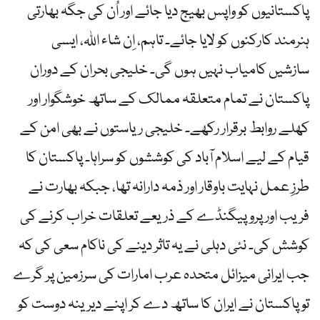
پاکستانیوں کو واپس بھیج دیا جائے اور اُن کی جگہ بھارتی
ہنرمند کارکنوں کو لایا جائے۔ تاہم، اِن شاء اللہ، ایسی
سازشیں کامیاب نہیں ہوں گی۔ خلیجی بحران کے دوران
پاکستان نے تمام متعلقہ ممالک کے ساتھ خوشگوار اور
کھلے روابط برقرار رکھے۔ خلیجی ریاستوں نے بھی امن کے
قیام کے لیے اسلام آباد کی کوششوں کو سراہا۔ پاکستان کا
طرزِ عمل نہایت باوقار اور ذمہ دارانہ تھا، جبکہ بھارت نے
فریب اور پروپیگنڈے کے ذریعے تعلقات خراب کرنے کی
کوشش کی۔ نئی دہلی نے یہ تاثر دینے کی ناکام سعی کی کہ
جب ایرانی میزائل متحدہ عرب امارات کی سرزمین پر گرے
تو پاکستان نے ایران کا ساتھ دے کر اپنے دیرینہ دوست کو