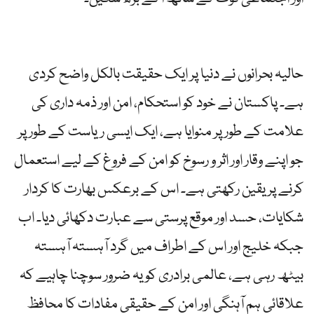
حالیہ بحرانوں نے دنیا پر ایک حقیقت بالکل واضح کردی
ہے۔ پاکستان نے خود کو استحکام، امن اور ذمہ داری کی
علامت کے طور پر منوایا ہے، ایک ایسی ریاست کے طور پر
جو اپنے وقار اور اثر و رسوخ کو امن کے فروغ کے لیے استعمال
کرنے پر یقین رکھتی ہے۔ اس کے برعکس بھارت کا کردار
شکایات، حسد اور موقع پرستی سے عبارت دکھائی دیا۔ اب
جبکہ خلیج اور اس کے اطراف میں گرد آہستہ آہستہ
بیٹھ رہی ہے، عالمی برادری کو یہ ضرور سوچنا چاہیے کہ
علاقائی ہم آہنگی اور امن کے حقیقی مفادات کا محافظ