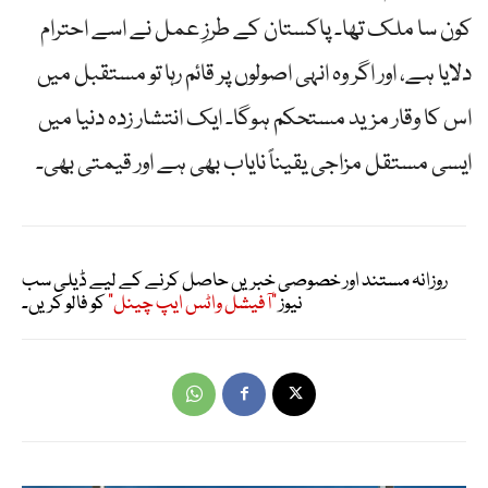
کون سا ملک تھا۔ پاکستان کے طرزِ عمل نے اسے احترام
دلایا ہے، اور اگر وہ انہی اصولوں پر قائم رہا تو مستقبل میں
اس کا وقار مزید مستحکم ہوگا۔ ایک انتشار زدہ دنیا میں
ایسی مستقل مزاجی یقیناً نایاب بھی ہے اور قیمتی بھی۔
روزانہ مستند اور خصوصی خبریں حاصل کرنے کے لیے ڈیلی سب
نیوز
"آفیشل واٹس ایپ چینل"
کو فالو کریں۔