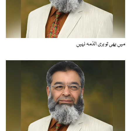
میں بھی تو بری الذمہ نہیں