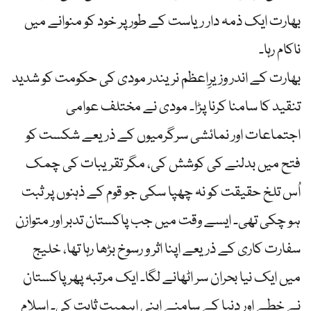
بھارت ایک ذمہ دار ریاست کے طور پر خود کو منوانے میں
ناکام رہا۔
بھارت کے اندر وزیرِاعظم نریندر مودی کی حکومت کو شدید
تنقید کا سامنا کرنا پڑا۔ مودی نے مختلف عوامی
اجتماعات اور نمائشی سرگرمیوں کے ذریعے شکست کو
فتح میں بدلنے کی کوشش کی، مگر تقریبات کی چمک
اُس تلخ حقیقت کو نہ چھپا سکی جو قوم کے ذہنوں پر ثبت
ہو چکی تھی۔ ایسے وقت میں جب پاکستان تدبر اور متوازن
سفارت کاری کے ذریعے اپنا اثر و رسوخ بڑھا رہا تھا، خلیج
میں ایک نیا بحران سر اٹھانے لگا۔ ایک مرتبہ پھر پاکستان
نے خطے اور دنیا کے سامنے اپنی اہمیت ثابت کی۔ اسلام