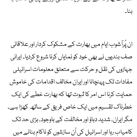
بنا۔
ان پُرآشوب ایام میں بھارت کے مشکوک کردار اور علاقائی
صف بندیوں نے بھی خود کو نمایاں کرنا شروع کردیا۔ ایرانی
جہازوں کی نقل و حرکت سے متعلق معلومات اسرائیلی
مفادات تک پہنچانا اور ایران مخالف اقدامات کی خاموش
حمایت کرنا اس امر کا ثبوت تھا کہ بھارت خطے کی ایک
خطرناک تقسیم میں ایک خاص فریق کے ساتھ کھڑا ہے۔
مگر ایران، شدید دباؤ اور مخالفت کے باوجود، بڑی حد تک
کامیاب رہا اور اسرائیل کی اُن سازشوں کو ناکام بنانے میں