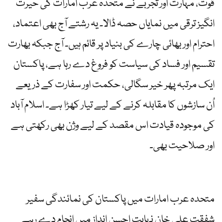
قوت، مہارت اور تجربے نے متحدہ عرب امارات کی حیرت
انگیز ترقی میں نمایاں حصہ ڈالا۔ یہ رشتے آج بھی اعتماد،
احترام اور بھائی چارے کی بنیاد پر قائم ہیں۔ آج جبکہ بھارت
تقسیم اور فساد کی سیاست کو فروغ دے رہا ہے، پاکستان
ایک مرتبہ پھر خیر سگالی، حکمت اور سفارت کے ذریعے
اُن سازشوں کا مقابلہ کرنے کے لیے تیار کھڑا ہے۔ اسلام آباد
کی موجودہ قیادت اس مقصد کے لیے وژن بھی رکھتی ہے
اور صلاحیت بھی۔
متحدہ عرب امارات میں پاکستان کی نمائندگی سفیر
شفقت علی خان نہایت احسن انداز میں انجام دے رہے