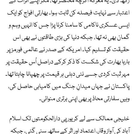
رکھ دی۔ یہ معرکہ اگرچہ مختصر تھا، مگر اپنے اثرات کے
اعتبار سے نہایت فیصلہ کن ثابت ہوا۔ بھارتی افواج کو ایک
ایسی عسکری ناکامی کا سامنا کرنا پڑا جس کا انہیں وہم و
گمان بھی نہ تھا، جبکہ دنیا کی بڑی طاقتوں نے بھی اس
حقیقت کو تسلیم کیا۔ امریکہ کے صدر نے عالمی فورمز پر
بارہا بھارت کی شکست کا ذکر کرکے دراصل اُس حقیقت پر
مہر ثبت کردی جسے نئی دہلی ہر قیمت پر چھپانا چاہتا تھا۔
پاکستان نے جہاں میدانِ جنگ میں کامیابی حاصل کی،
وہیں سفارتی محاذ پر بھی اپنی برتری منوائی۔
خلیجی ممالک سے لے کر یورپی دارالحکومتوں تک اسلام
آباد کی آواز وقار، اعتماد اور اثر کے ساتھ سنی گئی، جبکہ