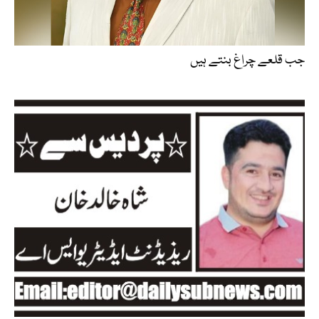
جب قلعے چراغ بنتے ہیں