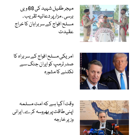
میجر طفیل شہید کی 68 ویں
برسی ، مزار پر دعائیہ تقریب ،
مسلح افواج کے سربراہان کا خراج
عقیدت
امریکی مسلح افواج کے سربراہ کا
صدر ٹرمپ کو ایران جنگ سے
نکلنے کا مشورہ
وقت آگیا ہے کہ امت مسلمہ
اپنی طاقت پر بھروسہ کرے، ایرانی
وزیر خارجہ