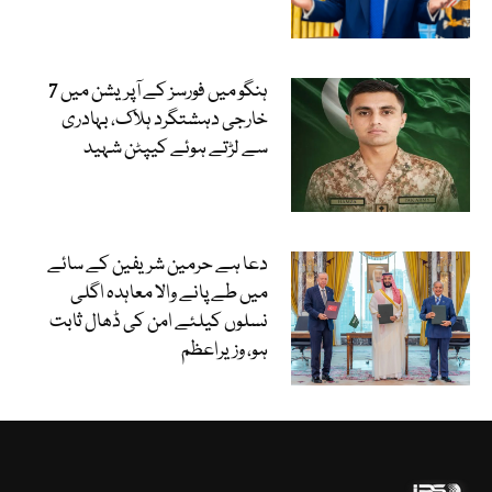
ہنگو میں فورسز کے آپریشن میں 7
خارجی دہشتگرد ہلاک، بہادری
سے لڑتے ہوئے کیپٹن شہید
دعا ہے حرمین شریفین کے سائے
میں طے پانے والا معاہدہ اگلی
نسلوں کیلئے امن کی ڈھال ثابت
ہو، وزیراعظم