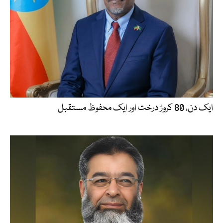
ایک دن، 80 کروڑ درخت اور ایک محفوظ مستقبل