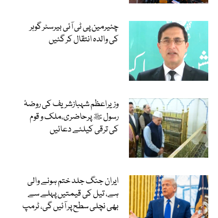
چئیرمین پی ٹی آئی بیرسٹر گوہر
کی والدہ انتقال کر گئیں
وزیراعظم شہبازشریف کی روضۂ
رسول ﷺ پرحاضری،ملک و قوم
کی ترقی کیلئے دعائیں
ایران جنگ جلد ختم ہونے والی
ہے، تیل کی قیمتیں پہلے سے
بھی نچلی سطح پر آئیں گی، ٹرمپ