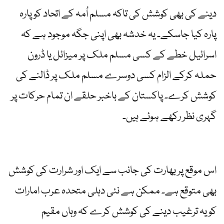
دینے کی بھی کوشش کی تاکہ مسلم اُمہ کے اتحاد کو پارہ
پارہ کیا جاسکے۔ یہ خدشہ بھی اپنی جگہ موجود ہے کہ
اسرائیل خطے کے کسی مسلم ملک پر میزائل یا ڈرون
حملہ کرکے الزام کسی دوسرے مسلم ملک پر ڈالنے کی
کوشش کرے۔ پاکستان کے باخبر حلقے ان تمام حرکات پر
گہری نظر رکھے ہوئے ہیں۔
اس موقع پر بھارت کی جانب سے ایک اور شرارت کی کوشش
بھی متوقع ہے۔ ممکن ہے نئی دہلی متحدہ عرب امارات
کو یہ ترغیب دینے کی کوشش کرے کہ وہاں مقیم