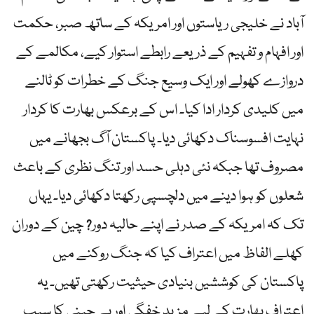
آباد نے خلیجی ریاستوں اور امریکہ کے ساتھ صبر، حکمت
اور افہام و تفہیم کے ذریعے رابطے استوار کیے، مکالمے کے
دروازے کھولے اور ایک وسیع جنگ کے خطرات کو ٹالنے
میں کلیدی کردار ادا کیا۔ اس کے برعکس بھارت کا کردار
نہایت افسوسناک دکھائی دیا۔ پاکستان آگ بجھانے میں
مصروف تھا جبکہ نئی دہلی حسد اور تنگ نظری کے باعث
شعلوں کو ہوا دینے میں دلچسپی رکھتا دکھائی دیا۔ یہاں
تک کہ امریکہ کے صدر نے اپنے حالیہ دور? چین کے دوران
کھلے الفاظ میں اعتراف کیا کہ جنگ روکنے میں
پاکستان کی کوششیں بنیادی حیثیت رکھتی تھیں۔ یہ
اعتراف بھارت کے لیے مزید خفگی اور بے چینی کا سبب