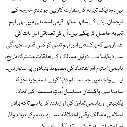
ہیں۔ وہ ایک تجربہ کار سفارت کار ہیں جو دفترِ خارجہ کے
ترجمان رہنے کے ساتھ ساتھ قومی اسمبلی میں بھی اہم
تجربہ حاصل کر چکے ہیں۔ اُن کی تعیناتی اس بات کی
غماز ہے کہ پاکستان اس اہم تعلق کو کس قدر سنجیدگی
سے دیکھتا ہے۔ دونوں ممالک کے تعلقات مشترکہ تاریخ،
باہمی احترام اور اعتماد کی مضبوط بنیادوں پر استوار ہیں۔
ایسے وقت میں جب مسلم دنیا کو بے شمار چیلنجز کا
سامنا ہے، پاکستان مسلسل اُمتِ مسلمہ کے اتحاد،
یکجہتی اور باہمی تعاون کی آواز بلند کر رہا ہے تاکہ برادر
اسلامی ممالک وقتی اختلافات سے بلند ہوکر عزت، وقار
اور اجتماعی قوت کے ساتھ آگے بڑھ سکیں۔