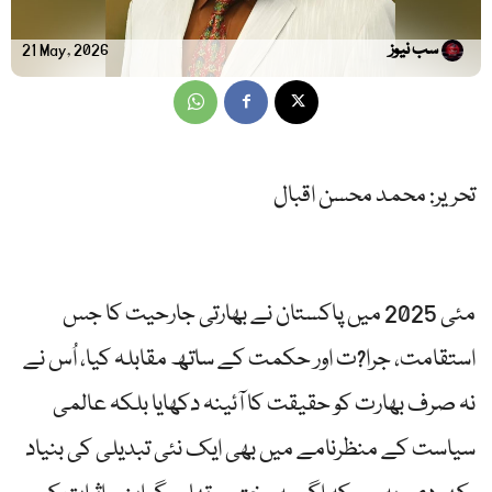
سب نیوز
21 May, 2026
تحریر: محمد محسن اقبال
مئی 2025 میں پاکستان نے بھارتی جارحیت کا جس
استقامت، جرا?ت اور حکمت کے ساتھ مقابلہ کیا، اُس نے
نہ صرف بھارت کو حقیقت کا آئینہ دکھایا بلکہ عالمی
سیاست کے منظرنامے میں بھی ایک نئی تبدیلی کی بنیاد