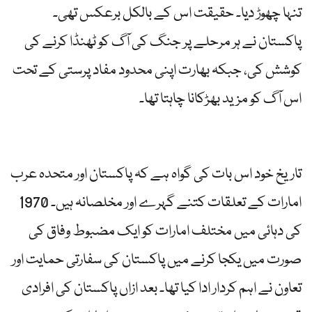
تنہا چھوڑ دیا۔ حقیقت اس کے بالکل برعکس تھی۔
پاکستان نے ہر مرحلے پر جنگ کی آگ کو ٹھنڈا کرنے کی
کوشش کی، جبکہ بھارت اپنی محدود مفاد پرستی کے تحت
اس آگ کو مزید بھڑکانا چاہتا تھا۔
تاریخ خود اس بات کی گواہ ہے کہ پاکستان اور متحدہ عرب
امارات کے تعلقات کتنے گہرے اور مخلصانہ ہیں۔ 1970
کی دہائی میں مختلف امارات کو ایک مضبوط وفاق کی
صورت میں یکجا کرنے میں پاکستان کی سفارتی حمایت اور
تعاون نے اہم کردار ادا کیا تھا۔ بعد ازاں پاکستان کی افرادی