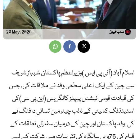
سب نیوز
20 May, 2026
اسلام آباد (آئی پی ایس )وزیراعظم پاکستان شہباز شریف
سے چین کے ایک اعلی سطحی وفد نے ملاقات کی، جس
کی قیادت قومی نیشنل پیپلز کانگریس (این پی سی)کی
اسٹینڈنگ کمیٹی کے نائب چیئرمین تسائی دافنگ نے
کی۔وفد پاکستان اور چین کے درمیان سفارتی تعلقات کے
قیام کی 75ویں سالگرہ کی تقریبات میں شرکت کے لیے