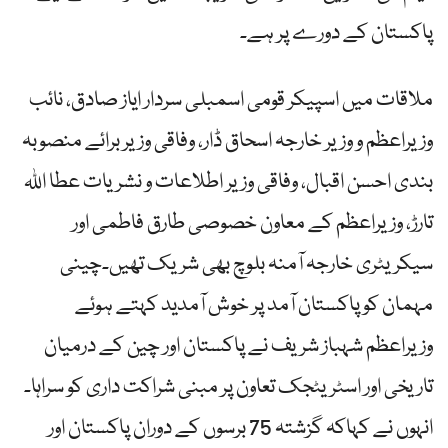
پاکستان کے دورے پر ہے۔
ملاقات میں اسپیکر قومی اسمبلی سردار ایاز صادق، نائب
وزیراعظم و وزیر خارجہ اسحاق ڈار، وفاقی وزیر برائے منصوبہ
بندی احسن اقبال، وفاقی وزیر اطلاعات و نشریات عطا اللہ
تارڑ، وزیراعظم کے معاون خصوصی طارق فاطمی اور
سیکریٹری خارجہ آمنہ بلوچ بھی شریک تھیں۔چینی
مہمان کو پاکستان آمد پر خوش آمدید کہتے ہوئے
وزیراعظم شہباز شریف نے پاکستان اور چین کے درمیان
تاریخی اور اسٹریٹجک تعاون پر مبنی شراکت داری کو سراہا۔
انہوں نے کہاکہ گزشتہ 75 برسوں کے دوران پاکستان اور