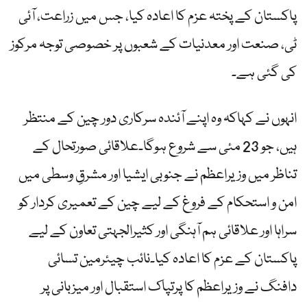
پاکستان کے پختہ عزم کا اعادہ کیا، جس میں زراعت، آئی
ٹی، صنعت اور معدنیات کے شعبوں پر خصوصی توجہ مرکوز
کی گئی ہے۔
انہوں نے کہاکہ وہ اپنے آئندہ سرکاری دور چین کے منتظر
ہیں، جو 23 مئی سے شروع ہوگا۔علاقائی صورتحال کے
تناظر میں وزیراعظم نے جنوبی ایشیا اور مشرقِ وسطی میں
امن و استحکام کے فروغ کے لیے چین کے تعمیری کردار کو
سراہا اور علاقائی ہم آہنگی اور کثیرالجہتی تعاون کے لیے
پاکستان کے عزم کا اعادہ کیا۔نائب چیئرمین تسائی
دافنگ نے وزیراعظم کا پرتپاک استقبال اور میزبانی پر