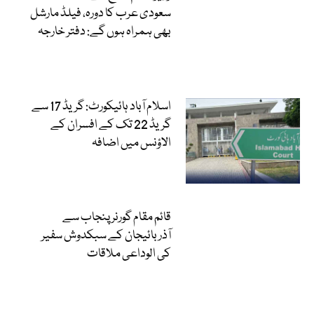
سعودی عرب کا دورہ، فیلڈ مارشل
بھی ہمراہ ہوں گے: دفتر خارجہ
اسلام آباد ہائیکورٹ: گریڈ 17 سے
گریڈ 22 تک کے افسران کے
الاؤنس میں اضافہ
قائم مقام گورنر پنجاب سے
آذربائیجان کے سبکدوش سفیر
کی الوداعی ملاقات