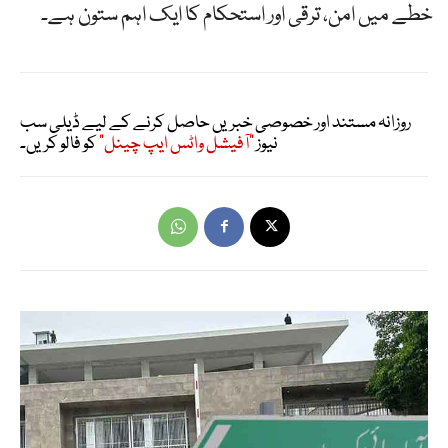
خطے میں امن، ترقی اور استحکام کا ایک اہم ستون ہے۔
روزانہ مستند اور خصوصی خبریں حاصل کرنے کے لیے ڈیلی سب
نیوز
"آفیشل واٹس ایپ چینل"
کو فالو کریں۔