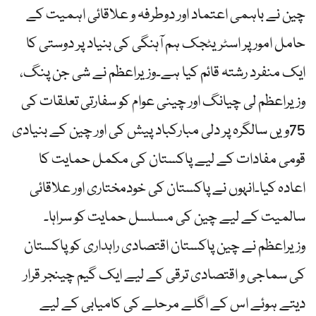
چین نے باہمی اعتماد اور دوطرفہ و علاقائی اہمیت کے
حامل امور پر اسٹریٹجک ہم آہنگی کی بنیاد پر دوستی کا
ایک منفرد رشتہ قائم کیا ہے۔وزیراعظم نے شی جن پنگ،
وزیراعظم لی چیانگ اور چینی عوام کو سفارتی تعلقات کی
75ویں سالگرہ پر دلی مبارکباد پیش کی اور چین کے بنیادی
قومی مفادات کے لیے پاکستان کی مکمل حمایت کا
اعادہ کیا۔انہوں نے پاکستان کی خودمختاری اور علاقائی
سالمیت کے لیے چین کی مسلسل حمایت کو سراہا۔
وزیراعظم نے چین پاکستان اقتصادی راہداری کو پاکستان
کی سماجی و اقتصادی ترقی کے لیے ایک گیم چینجر قرار
دیتے ہوئے اس کے اگلے مرحلے کی کامیابی کے لیے