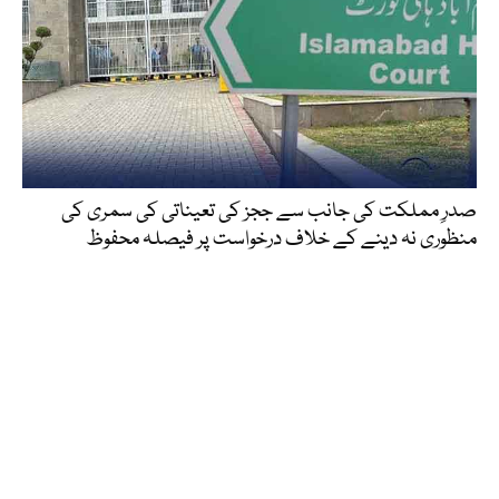
صدرِ مملکت کی جانب سے ججز کی تعیناتی کی سمری کی
منظوری نہ دینے کے خلاف درخواست پر فیصلہ محفوظ