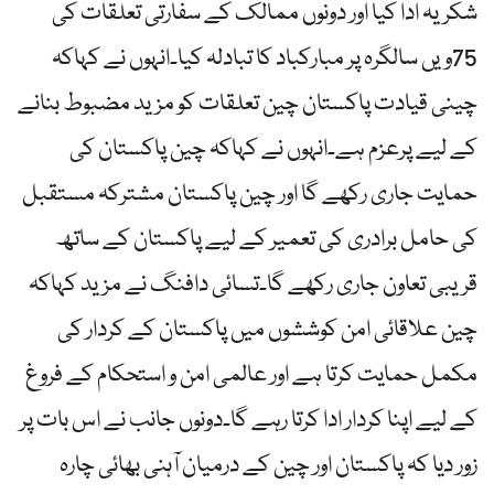
شکریہ ادا کیا اور دونوں ممالک کے سفارتی تعلقات کی
75ویں سالگرہ پر مبارکباد کا تبادلہ کیا۔انہوں نے کہاکہ
چینی قیادت پاکستان چین تعلقات کو مزید مضبوط بنانے
کے لیے پرعزم ہے۔انہوں نے کہاکہ چین پاکستان کی
حمایت جاری رکھے گا اور چین پاکستان مشترکہ مستقبل
کی حامل برادری کی تعمیر کے لیے پاکستان کے ساتھ
قریبی تعاون جاری رکھے گا۔تسائی دافنگ نے مزید کہاکہ
چین علاقائی امن کوششوں میں پاکستان کے کردار کی
مکمل حمایت کرتا ہے اور عالمی امن و استحکام کے فروغ
کے لیے اپنا کردار ادا کرتا رہے گا۔دونوں جانب نے اس بات پر
زور دیا کہ پاکستان اور چین کے درمیان آہنی بھائی چارہ