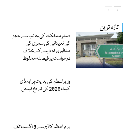
تازہ ترین
صدرِ مملکت کی جانب سے ججز
کی تعیناتی کی سمری کی
منظوری نہ دینے کے خلاف
درخواست پر فیصلہ محفوظ
وزیراعظم کی ہدایت پر ایم ڈی
کیٹ 2026 کی تاریخ تبدیل
وزیراعظم کا آج سے 8 اگست تک