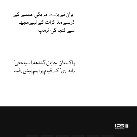
ایران نے بڑے امریکی حملے کے
ڈر سے مذاکرات کے لیے مجھ
سے التجا کی: ٹرمپ
‘پاکستان-جاپان گندھارا سیاحتی
راہداری’ کے قیام پر اہم پیش رفت