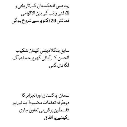
روم میں تاجکستان کے تاریخی و
ثقافتی ورثے کی بین الاقوامی
نمائش 20 اکتوبر سے شروع ہوگی
سابق بنگلادیشی کپتان شکیب
الحسن کے آبائی گھر پر حملہ، آگ
لگا دی گئی
عمان: پاکستان اور الجزائر کا
دوطرفہ تعلقات مضبوط بنانے اور
فلسطین پر قریبی تعاون جاری
رکھنے پر اتفاق