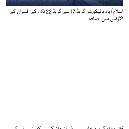
اسلام آباد ہائیکورٹ: گریڈ 17 سے گریڈ 22 تک کے افسران کے
الاؤنس میں اضافہ
قائم مقام گورنر پنجاب سے آذربائیجان کے سبکدوش سفیر کی