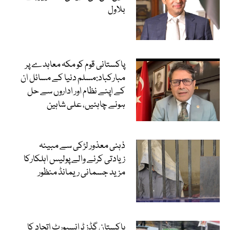
بلاول
پاکستانی قوم کو مکہ معاہدے پر
مبارکباد:مسلم دنیا کے مسائل ان
کے اپنے نظام اور اداروں سے حل
ہونے چاہئیں، علی شاہین
ذہنی معذور لڑکی سے مبینہ
زیادتی کرنے والے پولیس اہلکارکا
مزید جسمانی ریمانڈ منظور
پاکستان گڈز ٹرانسپورٹ اتحاد کا