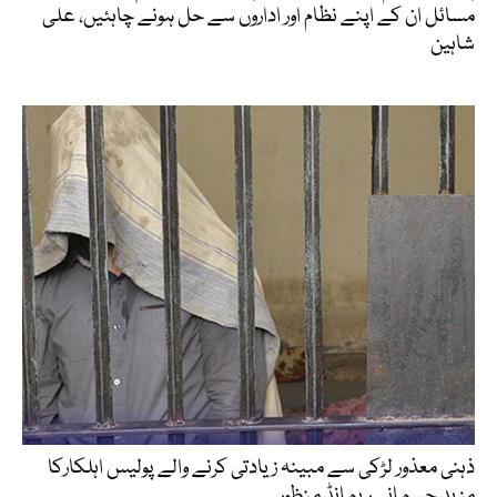
مسائل ان کے اپنے نظام اور اداروں سے حل ہونے چاہئیں، علی
شاہین
ذہنی معذور لڑکی سے مبینہ زیادتی کرنے والے پولیس اہلکارکا
مزید جسمانی ریمانڈ منظور