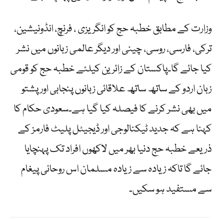
وزارت کے مطابق خطبہ حج کو انگریزی ، فرنچ، انڈونیشین،
ترکی، فارسی، روسی، چینی اور دیگر عالمی زبانوں میں نشر
کیا جائے گا۔پاکستان کے زائرین کیلئے خطبہ حج کو قومی
زبان اردو کے ساتھ ساتھ علاقائی زبانوں پنجابی اور پشتو
میں بھی نشر کرنے کا فیصلہ کیا گیا ہے۔سعودی حکام کا
کہنا ہے کہ جدید ٹیکنالوجی اور ڈیجیٹل پلیٹ فارمز کے
ذریعے خطبہ حج دنیا بھر میں لاکھوں افراد تک پہنچایا
جائے گا تاکہ زیادہ سے زیادہ مسلمان اس روحانی پیغام
سے مستفید ہو سکیں۔