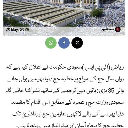
سب نیوز
20 May, 2026
ریاض (آئی پی ایس )سعودی حکومت نے اعلان کیا ہے کہ
رواں سال حج کے موقع پر خطبہ حج دنیا بھر میں بولی جانے
والی 35 بڑی زبانوں میں ترجمے کے ساتھ نشر کیا جائے گا۔
سعودی وزارت حج و عمرہ کے مطابق اس اقدام کا مقصد
دنیا بھر سے آنے والے لاکھوں عازمین حج اور ناظرین تک
خطبہ حج کا پیغام آسان اور موثر انداز میں پہنچانا ہے۔