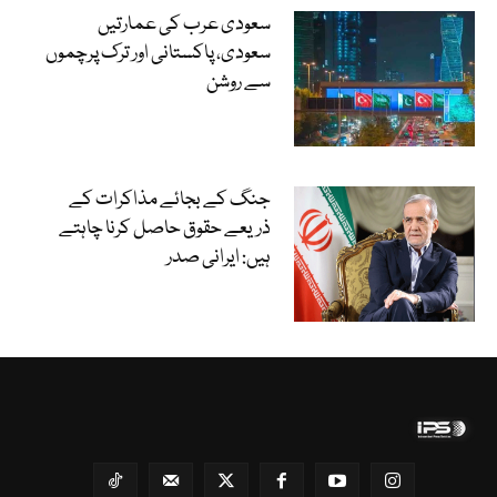
سعودی عرب کی عمارتیں
سعودی، پاکستانی اور ترک پرچموں
سے روشن
جنگ کے بجائے مذاکرات کے
ذریعے حقوق حاصل کرنا چاہتے
ہیں: ایرانی صدر