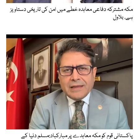
مکہ مشترکہ دفاعی معاہدہ خطے میں امن کی تاریخی دستاویز
ہے، بلاول
پاکستانی قوم کو مکہ معاہدے پر مبارکباد:مسلم دنیا کے