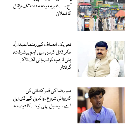
آج سے غیرمعینہ مدت تک ہڑتال
کا اعلان
تحریک انصاف کے رہنما عبداللہ
طاہر قتل کیس میں اہم پیشرفت،
ہنی ٹریپ کرنے والی ٹک ٹاکر
گرفتار
میر رضا کی قبر کشائی کی
کارروائی شروع ، والدین کے ڈی این
اے سیمپل بھی لینے کا فیصلہ