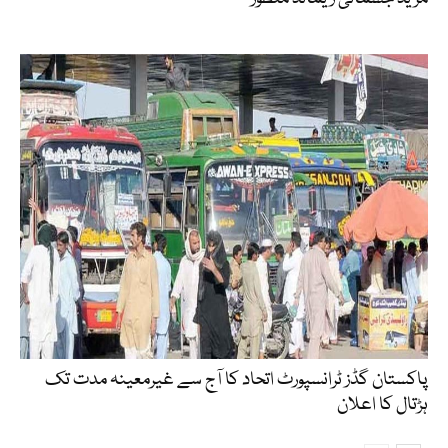
پاکستان گڈز ٹرانسپورٹ اتحاد کا آج سے غیرمعینہ مدت تک
ہڑتال کا اعلان