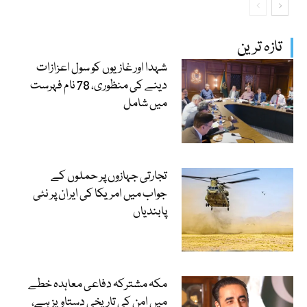
تازہ ترین
شہدا اور غازیوں کو سول اعزازات
دینے کی منظوری، 78 نام فہرست
میں شامل
تجارتی جہازوں پر حملوں کے
جواب میں امریکا کی ایران پر نئی
پابندیاں
مکہ مشترکہ دفاعی معاہدہ خطے
میں امن کی تاریخی دستاویز ہے،