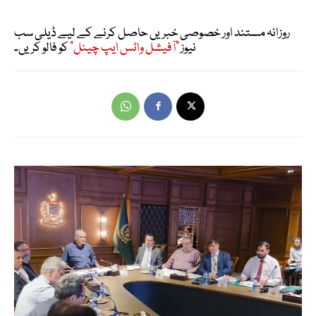
روزانہ مستند اور خصوصی خبریں حاصل کرنے کے لیے ڈیلی سب
نیوز
"آفیشل واٹس ایپ چینل"
کو فالو کریں۔