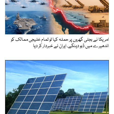
امریکا نے بجلی گھروں پر حملہ کیا تو تمام خلیجی ممالک کو
اندھیرے میں ڈبو دینگے، ایران نے خبردار کر دیا