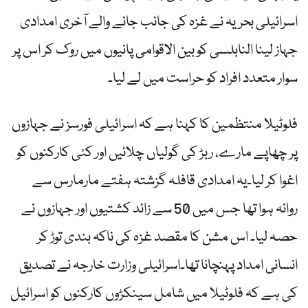
اسرائیلی بحریہ نے غزہ کی جانب جانے والے آخری امدادی
جہاز لینا النابلسی کو بین الاقوامی پانیوں میں روک کر اس پر
سوار متعدد افراد کو حراست میں لے لیا۔
فلوٹیلا منتظمین کا کہنا ہے کہ اسرائیلی فورسز نے جہازوں
پر چھاپے مارے، ربڑ کی گولیاں چلائیں اور کئی کارکنوں کو
اغوا کر لیا۔یہ امدادی قافلہ گزشتہ ہفتے مارمارس سے
روانہ ہوا تھا جس میں 50 سے زائد کشتیوں اور جہازوں نے
حصہ لیا۔ اس مشن کا مقصد غزہ کی ناکہ بندی توڑ کر
انسانی امداد پہنچانا تھا۔اسرائیلی وزارت خارجہ نے تصدیق
کی ہے کہ فلوٹیلا میں شامل سینکڑوں کارکنوں کو اسرائیل