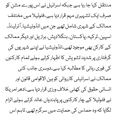
منتقل کیا جا رہا ہے جبکہ اسرائیل نے اس پورے مشن کو
صرف ایک تشہیری مہم قرار دیا ہے۔فلوٹیلا میں مختلف
ممالک کے شہری شامل تھے جن میں انڈونیشیا، آئرلینڈ،
اسپین، ترکیہ، پاکستان، بنگلادیش، برازیل اور دیگر ممالک
کے کارکن بھی موجود تھے۔انڈونیشیا نے اپنے شہریوں کی
گرفتاری پر شدید تشویش کا اظہار کرتے ہوئے تمام کارکنوں
کی فوری رہائی کا مطالبہ کیا ہے۔دوسری جانب کئی
ممالک نے اسرائیلی کارروائی کو بین الاقوامی قانون اور
انسانی حقوق کی کھلی خلاف ورزی قرار دیا ہے۔ادھر امریکا
نے فلوٹیلا کے چار کارکنوں پر پابندیاں عائد کرتے ہوئے الزام
لگایا کہ وہ حماس کی حمایت میں سرگرم تھے، تاہم اس