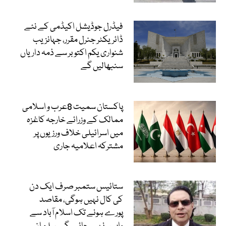
فیڈرل جوڈیشل اکیڈمی کے نئے
ڈائریکٹر جنرل مقرر، جہانزیب
شنواری یکم اکتوبر سے ذمہ داریاں
سنبھالیں گے
پاکستان سمیت 8عرب و اسلامی
ممالک کے وزرائے خارجہ کاغزہ
میں اسرائیلی خلاف ورزیوں پر
مشترکہ اعلامیہ جاری
ستائیس ستمبر صرف ایک دن
کی کال نہیں ہوگی، مقاصد
پورے ہونے تک اسلام آباد سے