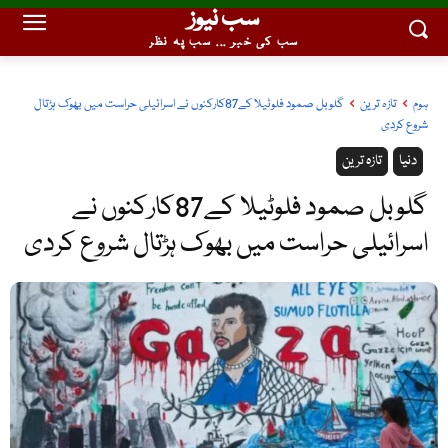
سب نیوز
سب کی خبر ... سب پہ نظر
ہوم
تازہ ترین
گلوبل صمود فلوٹیلا کے87کارکنوں نے اسرائیلی حراست میں بھوک ہڑتال
شروع کردی
دنیا
تازہ ترین
گلوبل صمود فلوٹیلا کے87کارکنوں نے
اسرائیلی حراست میں بھوک ہڑتال شروع کردی