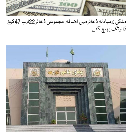
ملکی زرمبادلہ ذخائر میں اضافہ، مجموعی ذخائر 22ارب 47کروڑ
ڈالر تک پہنچ گئے