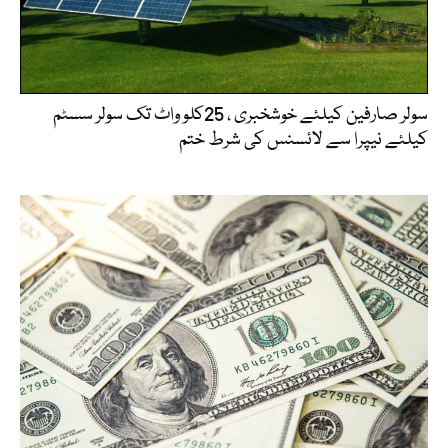
سولر صارفین کیلئے خوشخبری ، 25کلو واٹ تک سولر سسٹم
کیلئے نیپرا سے لائسنس کی شرط ختم