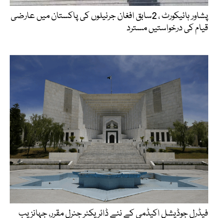
پشاور ہائیکورٹ ، 2سابق افغان جرنیلوں کی پاکستان میں عارضی
قیام کی درخواستیں مسترد
فیڈرل جوڈیشل اکیڈمی کے نئے ڈائریکٹر جنرل مقرر، جہانزیب