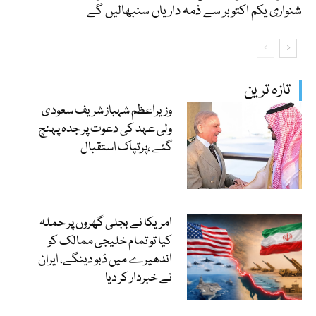
شنواری یکم اکتوبر سے ذمہ داریاں سنبھالیں گے
تازہ ترین
وزیراعظم شہباز شریف سعودی
ولی عہد کی دعوت پر جدہ پہنچ
گئے ،پرتپاک استقبال
امریکا نے بجلی گھروں پر حملہ
کیا تو تمام خلیجی ممالک کو
اندھیرے میں ڈبو دینگے، ایران
نے خبردار کر دیا