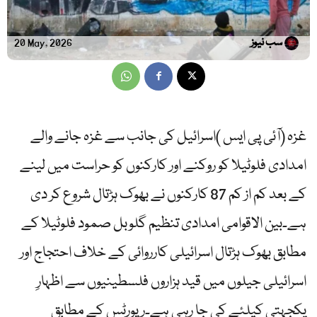
سب نیوز
20 May, 2026
غزہ (آئی پی ایس )اسرائیل کی جانب سے غزہ جانے والے
امدادی فلوٹیلا کو روکنے اور کارکنوں کو حراست میں لینے
کے بعد کم از کم 87 کارکنوں نے بھوک ہڑتال شروع کر دی
ہے۔بین الاقوامی امدادی تنظیم گلوبل صمود فلوٹیلا کے
مطابق بھوک ہڑتال اسرائیلی کارروائی کے خلاف احتجاج اور
اسرائیلی جیلوں میں قید ہزاروں فلسطینیوں سے اظہارِ
یکجہتی کیلئے کی جا رہی ہے۔رپورٹس کے مطابق