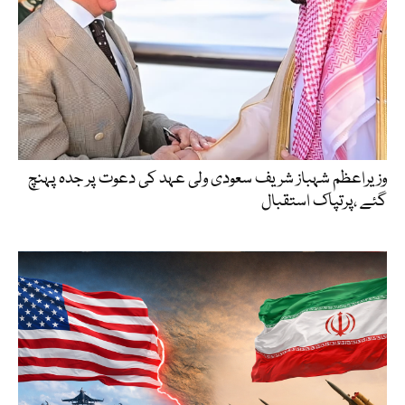
وزیراعظم شہباز شریف سعودی ولی عہد کی دعوت پر جدہ پہنچ
گئے ،پرتپاک استقبال