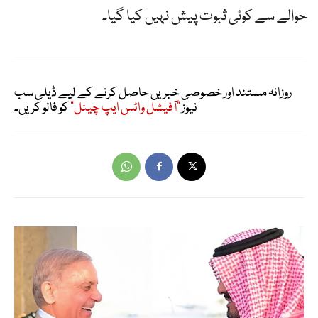
حوالے سے کوئی ثبوت پیش نہیں کیا گیا۔
روزانہ مستند اور خصوصی خبریں حاصل کرنے کے لیے ڈیلی سب
نیوز
"آفیشل واٹس ایپ چینل"
کو فالو کریں۔