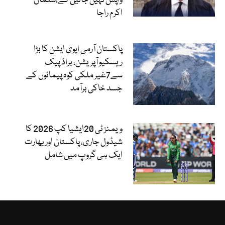
واپس نہیں جائیں گے،سلمان
اکرم راجا
پاکستان آرمی ایوی ایشن کا بڑا
ریسکیو آپریشن، براڈ پیک
سے7غیر ملکی کوہ پیمائوں کے
جسد خاکی برآمد
ویمنز ٹی 20ایشیا کپ 2026 کا
شیڈول جاری، پاکستان اور بھارت
ایک ہی گروپ میں شامل