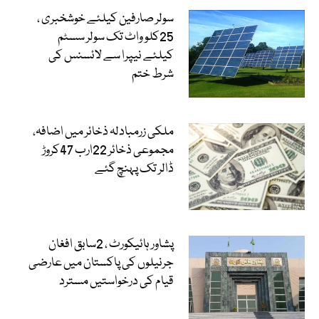
سولر صارفین کیلئے خوشخبری ،
25کلو واٹ تک سولر سسٹم
کیلئے نیپرا سے لائسنس کی
شرط ختم
ملکی زرمبادلہ ذخائر میں اضافہ،
مجموعی ذخائر 22ارب 47کروڑ
ڈالر تک پہنچ گئے
پشاور ہائیکورٹ ، 2سابق افغان
جرنیلوں کی پاکستان میں عارضی
قیام کی درخواستیں مسترد