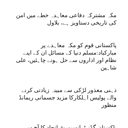
مکہ مشترکہ دفاعی معاہدہ خطے میں امن
کی تاریخی دستاویز ہے، بلاول
پاکستانی قوم کو مکہ معاہدے پر
مبارکباد:مسلم دنیا کے مسائل ان کے اپنے
نظام اور اداروں سے حل ہونے چاہئیں، علی
شاہین
ذہنی معذور لڑکی سے مبینہ زیادتی کرنے
والے پولیس اہلکارکا مزید جسمانی ریمانڈ
منظور
پاکستان گڈز ٹرانسپورٹ اتحاد کا آج سے