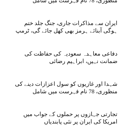
منظوری، 78 نام فہرست میں شامل
ایران سے مذاکرات جاری، جنگ جلد ختم
ہوگی آبنائے ہرمز بھی کھل جائے گی، ٹرمپ
دفاعی معاہدہ سعودیہ کی حفاظت کی
ضمانت نہیں، ابراہیم رضائی
شہدا اور غازیوں کو سول اعزازات دینے کی
منظوری، 78 نام فہرست میں شامل
تجارتی جہازوں پر حملوں کے جواب میں
امریکا کی ایران پر نئی پابندیاں