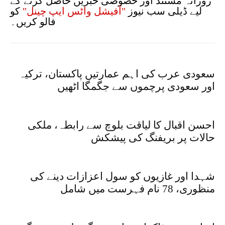
روزانہ مستند اور خصوصی خبریں حاصل کرنے کے
لیے ڈیلی سب نیوز
"آفیشل واٹس ایپ چینل"
کو
فالو کریں۔
سعودی عرب کی اہم عمارتیں پاکستان، ترکیہ
اور سعودی پرچموں سے جگمگا اٹھیں
احسن اقبال کا لیاقت بلوچ سے رابطہ، ملکی
حالات پر بریفنگ کی پیشکش
شہدا اور غازیوں کو سول اعزازات دینے کی
منظوری، 78 نام فہرست میں شامل