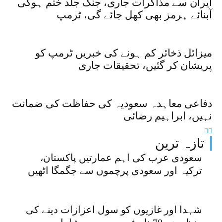
ایران سے مذاکرات جاری، جنگ جلد ختم ہوگی
آبنائے ہرمز بھی کھل جائے گی، ٹرمپ
میزائل ذخائر کم ہونے کی خبریں ٹرمپ کو
پریشان کر گئیں، تحقیقات جاری
دفاعی معاہدہ سعودیہ کی حفاظت کی ضمانت
نہیں، ابراہیم رضائی
تازہ ترین
سعودی عرب کی اہم عمارتیں پاکستان،
ترکیہ اور سعودی پرچموں سے جگمگا اٹھیں
شہدا اور غازیوں کو سول اعزازات دینے کی