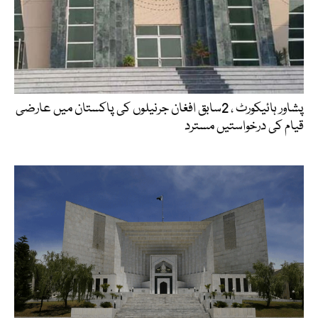
پشاور ہائیکورٹ ، 2سابق افغان جرنیلوں کی پاکستان میں عارضی
قیام کی درخواستیں مسترد