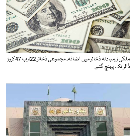
ملکی زرمبادلہ ذخائر میں اضافہ، مجموعی ذخائر 22ارب 47کروڑ
ڈالر تک پہنچ گئے