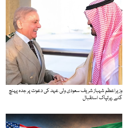
وزیراعظم شہباز شریف سعودی ولی عہد کی دعوت پر جدہ پہنچ
گئے ،پرتپاک استقبال