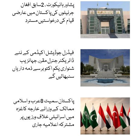
پشاور ہائیکورٹ ، 2سابق افغان
جرنیلوں کی پاکستان میں عارضی
قیام کی درخواستیں مسترد
فیڈرل جوڈیشل اکیڈمی کے نئے
ڈائریکٹر جنرل مقرر، جہانزیب
شنواری یکم اکتوبر سے ذمہ داریاں
سنبھالیں گے
پاکستان سمیت 8عرب و اسلامی
ممالک کے وزرائے خارجہ کاغزہ
میں اسرائیلی خلاف ورزیوں پر
مشترکہ اعلامیہ جاری