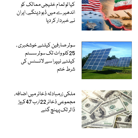
کیا تو تمام خلیجی ممالک کو
اندھیرے میں ڈبو دینگے، ایران
نے خبردار کر دیا
سولر صارفین کیلئے خوشخبری ،
25کلو واٹ تک سولر سسٹم
کیلئے نیپرا سے لائسنس کی
شرط ختم
ملکی زرمبادلہ ذخائر میں اضافہ،
مجموعی ذخائر 22ارب 47کروڑ
ڈالر تک پہنچ گئے