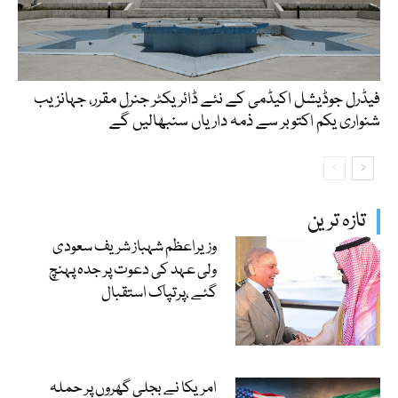
فیڈرل جوڈیشل اکیڈمی کے نئے ڈائریکٹر جنرل مقرر، جہانزیب
شنواری یکم اکتوبر سے ذمہ داریاں سنبھالیں گے
تازہ ترین
وزیراعظم شہباز شریف سعودی
ولی عہد کی دعوت پر جدہ پہنچ
گئے ،پرتپاک استقبال
امریکا نے بجلی گھروں پر حملہ