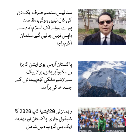
ستائیس ستمبر صرف ایک دن
کی کال نہیں ہوگی، مقاصد
پورے ہونے تک اسلام آباد سے
واپس نہیں جائیں گے،سلمان
اکرم راجا
پاکستان آرمی ایوی ایشن کا بڑا
ریسکیو آپریشن، براڈ پیک
سے7غیر ملکی کوہ پیمائوں کے
جسد خاکی برآمد
ویمنز ٹی 20ایشیا کپ 2026 کا
شیڈول جاری، پاکستان اور بھارت
ایک ہی گروپ میں شامل