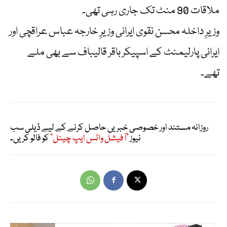
ملاقات 90 منٹ تک جاری رہی تھی۔
وزیرِ داخلہ محسن نقوی ایرانی وزیرِ خارجہ عباس عراقچی اور
ایرانی پارلیمنٹ کے اسپیکر باقر قالیباف سے بھی ملے
تھے۔
روزانہ مستند اور خصوصی خبریں حاصل کرنے کے لیے ڈیلی سب
نیوز
"آفیشل واٹس ایپ چینل"
کو فالو کریں۔