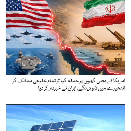
امریکا نے بجلی گھروں پر حملہ کیا تو تمام خلیجی ممالک کو
اندھیرے میں ڈبو دینگے، ایران نے خبردار کر دیا