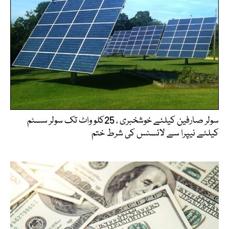
سولر صارفین کیلئے خوشخبری ، 25کلو واٹ تک سولر سسٹم
کیلئے نیپرا سے لائسنس کی شرط ختم