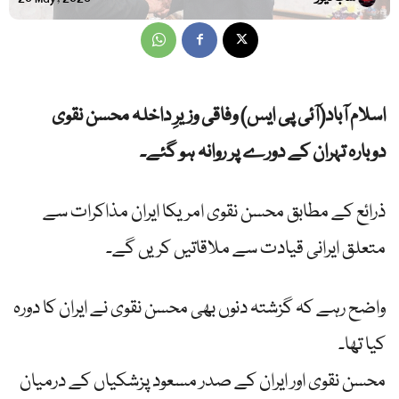
اسلام آباد(آئی پی ایس) وفاقی وزیرِ داخلہ محسن نقوی
دوبارہ تہران کے دورے پر روانہ ہو گئے۔
ذرائع کے مطابق محسن نقوی امریکا ایران مذاکرات سے
متعلق ایرانی قیادت سے ملاقاتیں کریں گے۔
واضح رہے کہ گزشتہ دنوں بھی محسن نقوی نے ایران کا دورہ
کیا تھا۔
محسن نقوی اور ایران کے صدر مسعود پزشکیاں کے درمیان