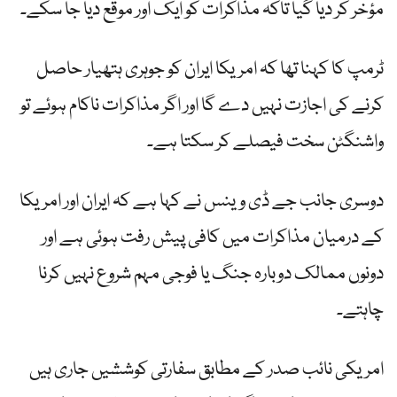
مؤخر کر دیا گیا تاکہ مذاکرات کو ایک اور موقع دیا جا سکے۔
ٹرمپ کا کہنا تھا کہ امریکا ایران کو جوہری ہتھیار حاصل
کرنے کی اجازت نہیں دے گا اور اگر مذاکرات ناکام ہوئے تو
واشنگٹن سخت فیصلے کر سکتا ہے۔
دوسری جانب جے ڈی وینس نے کہا ہے کہ ایران اور امریکا
کے درمیان مذاکرات میں کافی پیش رفت ہوئی ہے اور
دونوں ممالک دوبارہ جنگ یا فوجی مہم شروع نہیں کرنا
چاہتے۔
امریکی نائب صدر کے مطابق سفارتی کوششیں جاری ہیں