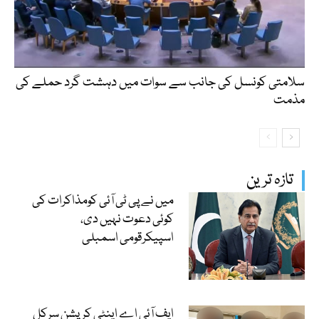
سلامتی کونسل کی جانب سے سوات میں دہشت گرد حملے کی
مذمت
تازہ ترین
میں نے پی ٹی آئی کومذاکرات کی
کوئی دعوت نہیں دی،
اسپیکرقومی اسمبلی
ایف آئی اے اینٹی کرپشن سرکل