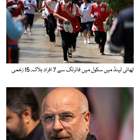
تھائی لینڈ میں سکول میں فائرنگ سے 7 افراد ہلاک، 15 زخمی