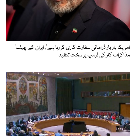
’امریکا بار بار ڈرامائی سفارت کاری کر رہا ہے‘، ایران کے چیف
مذاکرات کار کی ٹرمپ پر سخت تنقید