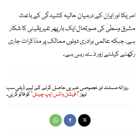
امریکا اور ایران کے درمیان حالیہ کشیدگی کے باعث
مشرق وسطیٰ کی صورتحال ایک بار پھر غیر یقینی کا شکار
ہے، جبکہ عالمی برادری دونوں ممالک پر مذاکرات جاری
رکھنے کیلئے زور دے رہی ہے۔
روزانہ مستند اور خصوصی خبریں حاصل کرنے کے لیے ڈیلی سب
نیوز
"آفیشل واٹس ایپ چینل"
کو فالو کریں۔