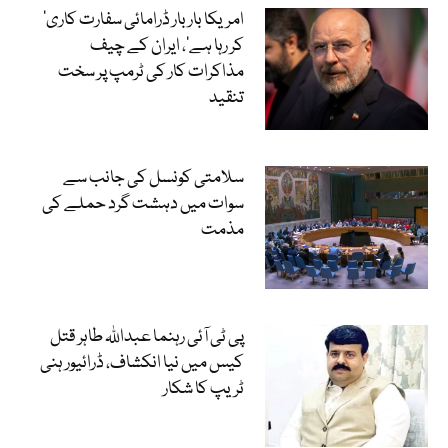
’امریکا بار بار ڈرامائی سفارت کاری
کر رہا ہے‘، ایران کے چیف
مذاکرات کار کی ٹرمپ پر سخت
تنقید
سلامتی کونسل کی جانب سے
سوات میں دہشت گرد حملے کی
مذمت
پی ٹی آئی رہنما عبداللہ طاہر قتل
کیس میں نیا انکشاف، ڈرائیور ہنی
ٹریپ کا شکار