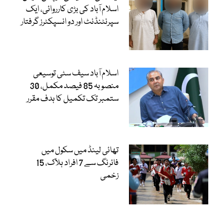
اسلام آباد کی بڑی کارروائی، ایک
سپرنٹنڈنٹ اور دو انسپکٹرز گرفتار
اسلام آباد سیف سٹی توسیعی
منصوبہ 85 فیصد مکمل، 30
ستمبر تک تکمیل کا ہدف مقرر
تھائی لینڈ میں سکول میں
فائرنگ سے 7 افراد ہلاک، 15
زخمی