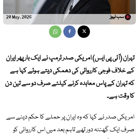
سب نیوز
20 May, 2026
تہران (آئی پی ایس) امریکی صدر ٹرمپ نے ایک بار پھر ایران
کے خلاف فوجی کارروائی کی دھمکی دیتے ہوئے کہا ہے
کہ تہران کے پاس معاہدہ کرنے کیلئے صرف دو سے تین دن
کا وقت ہے۔
امریکی صدر نے کہا کہ وہ ایران پر حملے کا حکم دینے سے
صرف ایک گھنٹہ دور تھے تاہم بعد میں اس کارروائی کو