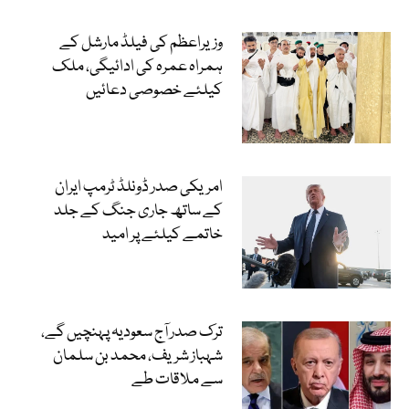
وزیراعظم کی فیلڈ مارشل کے
ہمراہ عمرہ کی ادائیگی، ملک
کیلئے خصوصی دعائیں
امریکی صدر ڈونلڈ ٹرمپ ایران
کے ساتھ جاری جنگ کے جلد
خاتمے کیلئے پر امید
ترک صدر آج سعودیہ پہنچیں گے،
شہباز شریف، محمد بن سلمان
سے ملاقات طے