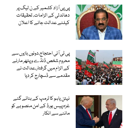
پی پی آزاد کشمیر کے ن لیگ پر
دھاندلی کے الزامات، تحقیقات
کیلئے عدالت جانے کا اعلان
پی ٹی آئی احتجاج،دونوں بازوں سے
محروم شخص ڈنڈے و پتھر مارنے
کے الزام میں گرفتار،عدالت نے
مقدمے سے ڈسچارج کر دیا
نیتن یاہو کا ٹرمپ کے بنائے گئے
غزہ پیس بورڈ کے امن منصوبے کو
ماننے سے انکار