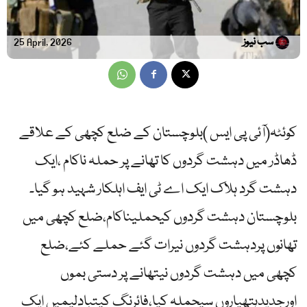
سب نیوز
25 April, 2026
کوئٹہ(آئی پی ایس )بلوچستان کے ضلع کچھی کے علاقے
ڈھاڈر میں دہشت گردوں کا تھانے پر حملہ ناکام ،ایک
دہشت گرد ہلاک ایک اے ٹی ایف اہلکار شہید ہو گیا۔
بلوچستان دہشت گردوں کیحملیناکام،ضلع کچھی میں
تھانوں پردہشت گردوں نیرات گئے حملے کئے،ضلع
کچھی میں دہشت گردوں نیتھانے پر دستی بموں
اورجدیدہتھیاروں سیحملہ کیا،فائرنگ کیتبادلیمیں ایک