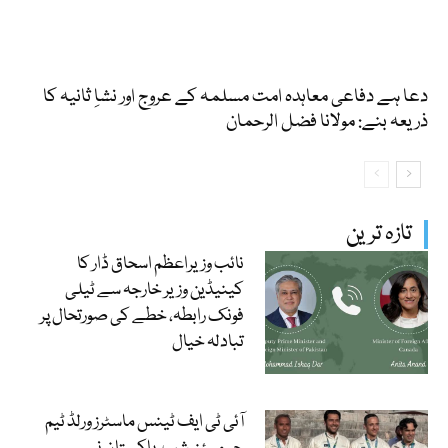
دعا ہے دفاعی معاہدہ امت مسلمہ کے عروج اور نشاِ ثانیہ کا
ذریعہ بنے: مولانا فضل الرحمان
تازہ ترین
نائب وزیراعظم اسحاق ڈار کا
کینیڈین وزیر خارجہ سے ٹیلی
فونک رابطہ، خطے کی صورتحال پر
تبادلہ خیال
آئی ٹی ایف ٹینس ماسٹرز ورلڈ ٹیم