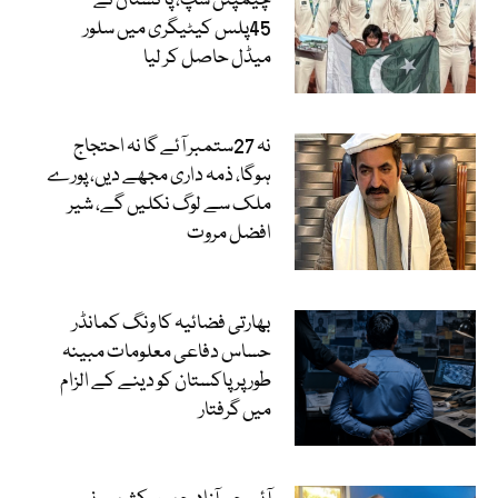
چیمپئن شپ، پاکستان نے
45پلس کیٹیگری میں سلور
میڈل حاصل کر لیا
نہ 27ستمبر آئے گا نہ احتجاج
ہوگا، ذمہ داری مجھے دیں، پورے
ملک سے لوگ نکلیں گے، شیر
افضل مروت
بھارتی فضائیہ کا ونگ کمانڈر
حساس دفاعی معلومات مبینہ
طور پر پاکستان کو دینے کے الزام
میں گرفتار