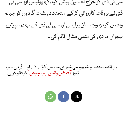
سی ٹی ڈی کو خراج تحسین پیش کیا،کہا پولیس اور سی ٹی
ڈی نے بروقت کارروائی کرکے متعدد دہشت گردوں کو جہنم
واصل کیا،بلوچستان پولیس اور سی ٹی ڈی کے بہادرسپوتوں
نیجواں مردی کی اعلی مثال قائم کی ۔
روزانہ مستند اور خصوصی خبریں حاصل کرنے کے لیے ڈیلی سب
نیوز
"آفیشل واٹس ایپ چینل"
کو فالو کریں۔