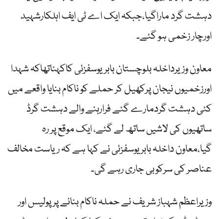
دہشت گرد ماراگیا،جبکہ ایک اے ٹی ایف اہلکارشہید
اورچار زخمی ہو گئے۔
معاون وزیرداخلہ بلوچستان بابریوسفزئی کاکہناتھاکہ شہدا
اورزخمیوں نیجان پرکھیل کر حملے کو ناکام بنایا واقعے میں
کئی دہشت گردمارے گئے فرارہنے والے دہشت گرڈ
ساتھیوں کی لاشیں ساتھ لے گئے، ایک موقع پر رہ
گیا،معاون داخلہ بابر یوسفزئی نے کہا ہے کہ ریاست مخالف
عناصر کی سرکوبی جاری رہے گی۔
وزیراعظم شہباز شریف نے حملہ ناکام بنانے پر پولیس اور