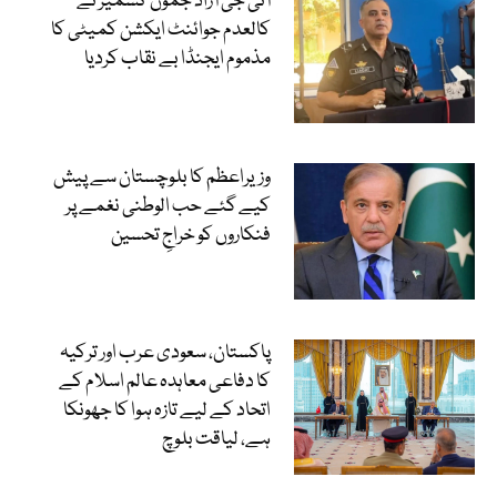
آئی جی آزاد جموں کشمیر نے
کالعدم جوائنٹ ایکشن کمیٹی کا
مذموم ایجنڈا بے نقاب کردیا
وزیراعظم کا بلوچستان سے پیش
کیے گئے حب الوطنی نغمے پر
فنکاروں کو خراجِ تحسین
پاکستان، سعودی عرب اور ترکیہ
کا دفاعی معاہدہ عالم اسلام کے
اتحاد کے لیے تازہ ہوا کا جھونکا
ہے، لیاقت بلوچ