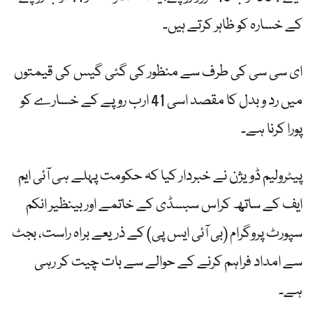
کے خسارہ کو ظاہر کرتے ہیں۔
ای سی سی کی طرف سے منظور کی گئی گیس کی قیمتوں
میں رد و بدل کا مقصد اسی 41 ارب روپے کے خسارے کو
پورا کرنا ہے۔
پیٹرولیم ڈویژن نے خبردار کیا کہ حکومت پہلے ہی آئی ایم
ایف کے ساتھ کراس سبسڈی کے خاتمے اور بینظیر انکم
سپورٹ پروگرام (بی آئی ایس پی) کے ذریعے براہ راست، بجٹ
سے امداد فراہم کرنے کے حوالے سے بات چیت کر رہی
ہے۔