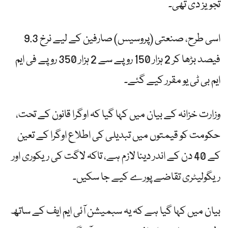
تجویز دی تھی۔
اسی طرح، صنعتی (پروسیس) صارفین کے لیے نرخ 9.3
فیصد بڑھا کر 2 ہزار 150 روپے سے 2 ہزار 350 روپے فی ایم
ایم بی ٹی یو مقرر کیے گئے۔
وزارت خزانہ کے بیان میں کہا گیا کہ اوگرا قانون کے تحت،
حکومت کو قیمتوں میں تبدیلی کی اطلاع اوگرا کے تعین
کے 40 دن کے اندر دینا لازم ہے، تاکہ لاگت کی ریکوری اور
ریگولیٹری تقاضے پورے کیے جا سکیں۔
بیان میں کہا گیا ہے کہ یہ سبمیشن آئی ایم ایف کے ساتھ