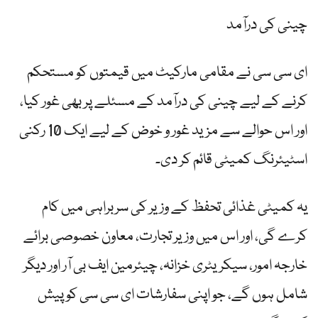
چینی کی درآمد
ای سی سی نے مقامی مارکیٹ میں قیمتوں کو مستحکم
کرنے کے لیے چینی کی درآمد کے مسئلے پر بھی غور کیا،
اور اس حوالے سے مزید غور و خوض کے لیے ایک 10 رکنی
اسٹیئرنگ کمیٹی قائم کر دی۔
یہ کمیٹی غذائی تحفظ کے وزیر کی سربراہی میں کام
کرے گی، اور اس میں وزیر تجارت، معاون خصوصی برائے
خارجہ امور، سیکریٹری خزانہ، چیئرمین ایف بی آر اور دیگر
شامل ہوں گے، جو اپنی سفارشات ای سی سی کو پیش