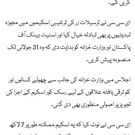
کریں گے۔
ای سی سی نے ترسیلات زر کی ترغیبی اسکیموں میں مجوزہ
تبدیلیوں پر بھی تبادلہ خیال کیا اور اسٹیٹ بینک آف
پاکستان اور وزارت خزانہ کو ہدایت دی کہ وہ 31 جولائی تک
منصوبہ پیش کریں۔
اجلاس میں وزارت خزانہ کی جانب سے چھوٹے کسانوں اور
کم ترقی یافتہ علاقوں کے لیے رسک کور اسکیم کے اجرا کی
تجویز پر اصولی منظوری بھی دی گئی۔
ای سی سی نے نوٹ کیا کہ یہ اسکیم ممکنہ طور پر 7 لاکھ