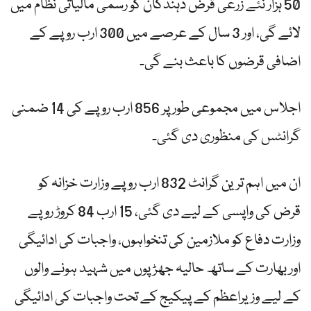
50 ہزار نئے زرعی قرض دہندگان کو رسمی مالیاتی نظام میں
لائے گی، اور 3 سال کے عرصے میں 300 ارب روپے کے
اضافی قرضوں کا باعث بنے گی۔
اجلاس میں مجموعی طور پر 856 ارب روپے کی 14 ضمنی
گرانٹس کی منظوری دی گئی۔
ان میں اہم ترین گرانٹ 832 ارب روپے وزارت خزانہ کو
قرض کی واپسی کے لیے دی گئی، 15 ارب 84 کروڑ روپے
وزارت دفاع کو ملازمین کی تنخواہوں، واجبات کی ادائیگی
اور بھارت کے ساتھ حالیہ جھڑپوں میں شہید ہونے والوں
کے لیے وزیراعظم کے پیکیج کے تحت واجبات کی ادائیگی