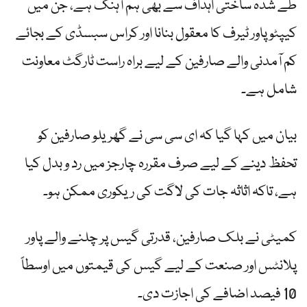
طے شدہ ساختی اہداف سے بھی ہم آہنگ ہے، جن میں
کیپٹو پاور ٹیرف کا معقول بنانا اور کراس سبسڈی کے بجائے
کم آمدنی والے صارفین کے لیے براہ راست ٹارگٹ معاونت
شامل ہے۔
بیان میں کہا گیا کہ ای سی سی نے گھریلو صارفین کو
تحفظ دینے کے لیے صرف مقررہ چارجز میں رد و بدل کیا
ہے، تاکہ اثاثہ جات کی لاگت کی ریکوری ممکن ہو۔
کمیٹی نے بلک صارفین، قدرتی گیس پر چلنے والے پاور
پلانٹس اور صنعت کے لیے گیس کی قیمتوں میں اوسطاً
10 فیصد اضافے کی اجازت دی۔