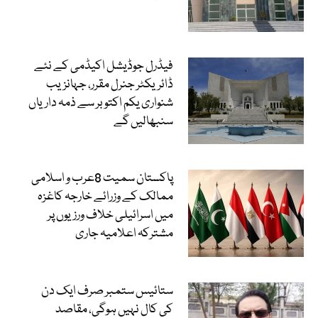
فیڈرل جوڈیشل اکیڈمی کے نئے
ڈائریکٹر جنرل مقرر، جہانزیب
شنواری یکم اکتوبر سے ذمہ داریاں
سنبھالیں گے
پاکستان سمیت 8عرب و اسلامی
ممالک کے وزرائے خارجہ کاغزہ
میں اسرائیلی خلاف ورزیوں پر
مشترکہ اعلامیہ جاری
ستائیس ستمبر صرف ایک دن
کی کال نہیں ہوگی، مقاصد