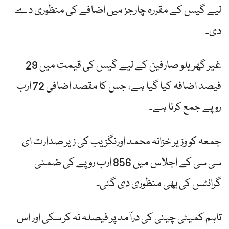
لیے گیس کے مقررہ چارجز میں اضافے کی منظوری دے
دی۔
غیر گھریلو صارفین کے لیے گیس کی قیمت میں 29
فیصد اضافہ کیا گیا ہے، جس کا مقصد اضافی 72 ارب
روپے جمع کرنا ہے۔
جمعہ کو وزیر خزانہ محمد اورنگزیب کی زیر صدارت ای
سی سی کے اجلاس میں 856 ارب روپے کی ضمنی
گرانٹس کی بھی منظوری دی گئی۔
تاہم کمیٹی چینی کی درآمد پر فیصلہ نہ کر سکی اور اس