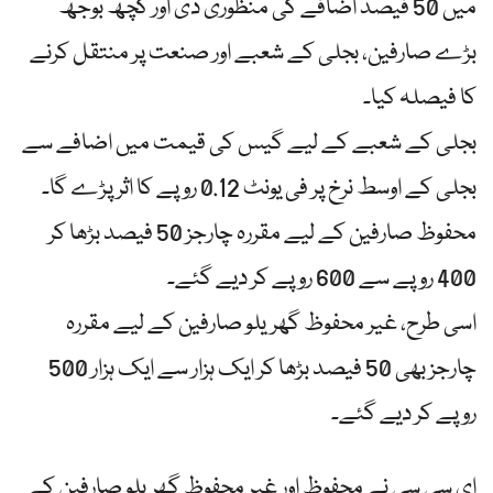
میں 50 فیصد اضافے کی منظوری دی اور کچھ بوجھ
بڑے صارفین، بجلی کے شعبے اور صنعت پر منتقل کرنے
کا فیصلہ کیا۔
بجلی کے شعبے کے لیے گیس کی قیمت میں اضافے سے
بجلی کے اوسط نرخ پر فی یونٹ 0.12 روپے کا اثر پڑے گا۔
محفوظ صارفین کے لیے مقررہ چارجز 50 فیصد بڑھا کر
400 روپے سے 600 روپے کر دیے گئے۔
اسی طرح، غیر محفوظ گھریلو صارفین کے لیے مقررہ
چارجز بھی 50 فیصد بڑھا کر ایک ہزار سے ایک ہزار 500
روپے کر دیے گئے۔
ای سی سی نے محفوظ اور غیر محفوظ گھریلو صارفین کے