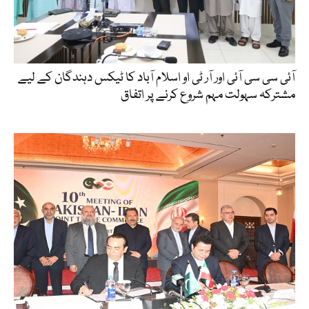
آئی سی سی آئی اور آر ٹی او اسلام آباد کا ٹیکس دہندگان کے لیے
مشترکہ سہولت مہم شروع کرنے پر اتفاق