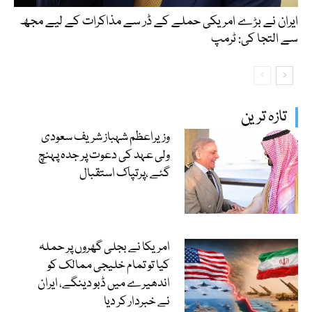
ایران نے بڑے امریکی حملے کے ڈر سے مذاکرات کے لیے مجھ
سے التجا کی: ٹرمپ
تازہ ترین
وزیراعظم شہباز شریف سعودی
ولی عہد کی دعوت پر جدہ پہنچ
گئے ،پرتپاک استقبال
امریکا نے بجلی گھروں پر حملہ
کیا تو تمام خلیجی ممالک کو
اندھیرے میں ڈبو دینگے، ایران
نے خبردار کر دیا