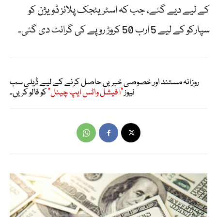
کے لیے دیے گئے، جب کہ اسٹریٹجک پلانز ڈویژن کو
سپارکو کے لیے 5 ارب 50 کروڑ روپے کی گرانٹ دی گئی۔
روزانہ مستند اور خصوصی خبریں حاصل کرنے کے لیے ڈیلی سب
نیوز
"آفیشل واٹس ایپ چینل"
کو فالو کریں۔