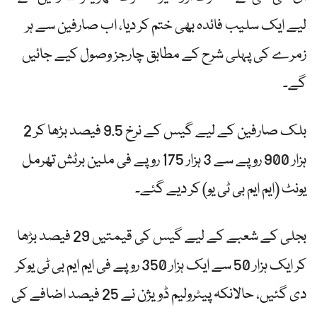
لیے ایک سلیب فائدہ بھی ختم کر دیا، اب صارفین سے ہر
زمرے کی پہلی شرح کے مطابق چارجز وصول کیے جائیں
گے۔
بلک صارفین کے لیے گیس کے نرخ 9.5 فیصد بڑھا کر 2
ہزار 900 روپے سے 3 ہزار 175 روپے فی ملین برٹش تھرمل
یونٹ (ایم ایم بی ٹی یو) کر دیے گئے۔
بجلی کے شعبے کے لیے گیس کی قیمتیں 29 فیصد بڑھا
کر ایک ہزار 50 سے ایک ہزار 350 روپے فی ایم ایم بی ٹی یوکر
دی گئیں، حالانکہ پیٹرولیم ڈویژن نے 25 فیصد اضافے کی