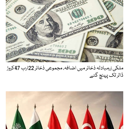
ملکی زرمبادلہ ذخائر میں اضافہ، مجموعی ذخائر 22ارب 47کروڑ
ڈالر تک پہنچ گئے