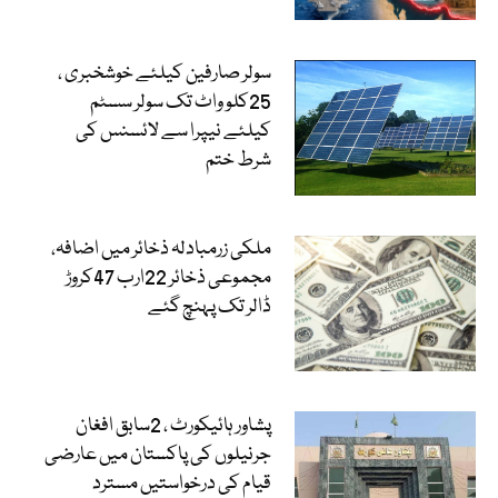
سولر صارفین کیلئے خوشخبری ،
25کلو واٹ تک سولر سسٹم
کیلئے نیپرا سے لائسنس کی
شرط ختم
ملکی زرمبادلہ ذخائر میں اضافہ،
مجموعی ذخائر 22ارب 47کروڑ
ڈالر تک پہنچ گئے
پشاور ہائیکورٹ ، 2سابق افغان
جرنیلوں کی پاکستان میں عارضی
قیام کی درخواستیں مسترد