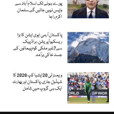
پورے ہونے تک اسلام آباد سے
واپس نہیں جائیں گے،سلمان
اکرم راجا
پاکستان آرمی ایوی ایشن کا بڑا
ریسکیو آپریشن، براڈ پیک
سے7غیر ملکی کوہ پیمائوں کے
جسد خاکی برآمد
ویمنز ٹی 20ایشیا کپ 2026 کا
شیڈول جاری، پاکستان اور بھارت
ایک ہی گروپ میں شامل