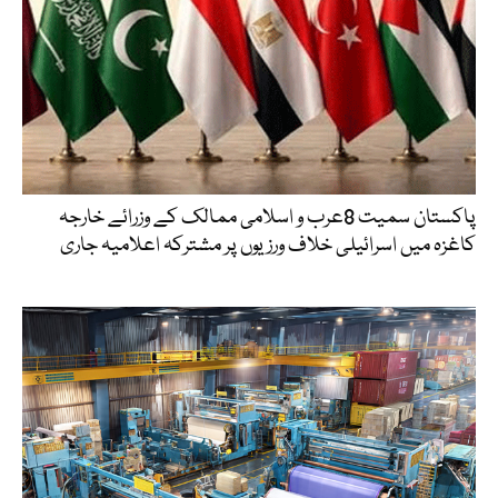
پاکستان سمیت 8عرب و اسلامی ممالک کے وزرائے خارجہ
کاغزہ میں اسرائیلی خلاف ورزیوں پر مشترکہ اعلامیہ جاری