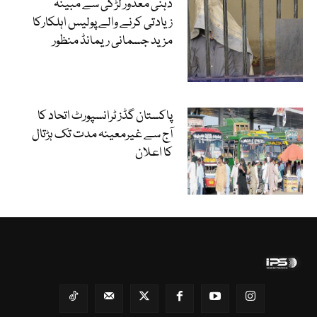
ذہنی معذور لڑکی سے مبینہ
زیادتی کرنے والے پولیس اہلکارکا
مزید جسمانی ریمانڈ منظور
پاکستان گڈز ٹرانسپورٹ اتحاد کا
آج سے غیرمعینہ مدت تک ہڑتال
کا اعلان