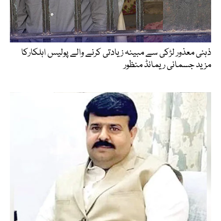
ذہنی معذور لڑکی سے مبینہ زیادتی کرنے والے پولیس اہلکارکا
مزید جسمانی ریمانڈ منظور