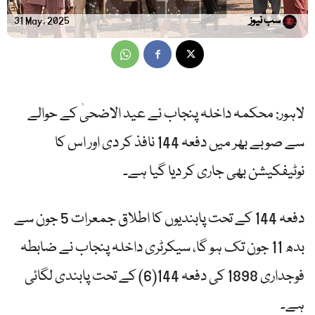
سب نیوز
31 May, 2025
لاہور: محکمہ داخلہ پنجاب نے عید الاضحیٰ کے حوالے
سے صوبے بھر میں دفعہ 144 نافذ کر دی اور اس کا
نوٹیفکیشن بھی جاری کر دیا گیا ہے۔
دفعہ 144 کے تحت پابندیوں کا اطلاق جمعرات 5 جون سے
بدھ 11 جون تک ہو گا، سیکرٹری داخلہ پنجاب نے ضابطہ
فوجداری 1898 کی دفعہ 144(6) کے تحت پابندی لگائی
ہے۔