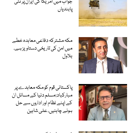
جواب میں امریکا کی ایران پر نئی
پابندیاں
مکہ مشترکہ دفاعی معاہدہ خطے
میں امن کی تاریخی دستاویز ہے،
بلاول
پاکستانی قوم کو مکہ معاہدے پر
مبارکباد:مسلم دنیا کے مسائل ان
کے اپنے نظام اور اداروں سے حل
ہونے چاہئیں، علی شاہین