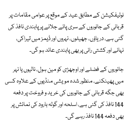
نوٹیفکیشن کے مطابق عید کے موقع پر عوامی مقامات پر
قربانی کے جانوروں کے سری پائے جلانے پر پابندی نافذ کی
گئی ہے، دریاؤں، جھیلوں، نہروں اور ڈیمز میں تیراکی،
نہانے اور کشتی رانی پر بھی پابندی عائد ہو گی۔
جانوروں کے فضلے اور اوجھڑی کو مین ہول، نالیوں یا نہر
میں پھینکنے، منظور شدہ مویشی منڈیوں کے علاوہ کسی
بھی جگہ قربانی کے جانوروں کی خرید و فروخت پر دفعہ
144 نافذ کی گئی ہے، اسلحہ اور گولہ بارود کی نمائش پر
بھی دفعہ 144 نافذ رہے گی۔