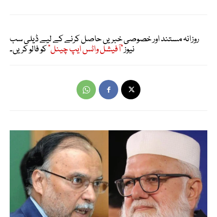
روزانہ مستند اور خصوصی خبریں حاصل کرنے کے لیے ڈیلی سب
نیوز
"آفیشل واٹس ایپ چینل"
کو فالو کریں۔