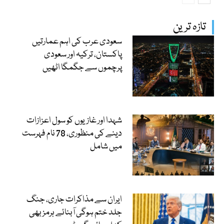
تازہ ترین
سعودی عرب کی اہم عمارتیں
پاکستان، ترکیہ اور سعودی
پرچموں سے جگمگا اٹھیں
شہدا اور غازیوں کو سول اعزازات
دینے کی منظوری، 78 نام فہرست
میں شامل
ایران سے مذاکرات جاری، جنگ
جلد ختم ہوگی آبنائے ہرمز بھی