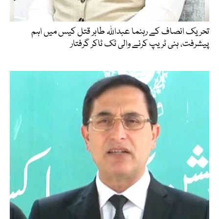
تحریک انصاف کے رہنما عبداللہ طاہر قتل کیس میں اہم
پیشرفت، ہنی ٹریپ کرنے والی ٹک ٹاکر گرفتار