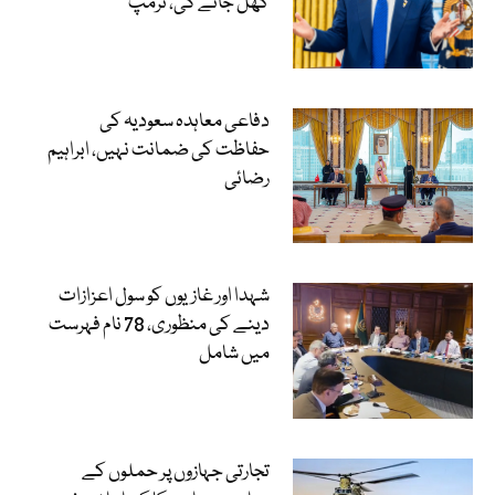
کھل جائے گی، ٹرمپ
دفاعی معاہدہ سعودیہ کی
حفاظت کی ضمانت نہیں، ابراہیم
رضائی
شہدا اور غازیوں کو سول اعزازات
دینے کی منظوری، 78 نام فہرست
میں شامل
تجارتی جہازوں پر حملوں کے