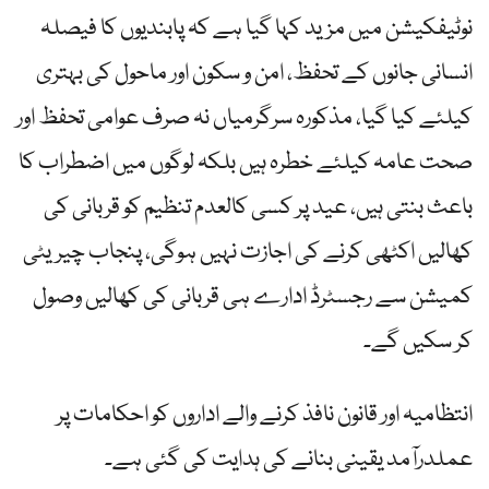
نوٹیفکیشن میں مزید کہا گیا ہے کہ پابندیوں کا فیصلہ
انسانی جانوں کے تحفظ، امن و سکون اور ماحول کی بہتری
کیلئے کیا گیا، مذکورہ سرگرمیاں نہ صرف عوامی تحفظ اور
صحت عامہ کیلئے خطرہ ہیں بلکہ لوگوں میں اضطراب کا
باعث بنتی ہیں، عید پر کسی کالعدم تنظیم کو قربانی کی
کھالیں اکٹھی کرنے کی اجازت نہیں ہوگی، پنجاب چیریٹی
کمیشن سے رجسٹرڈ ادارے ہی قربانی کی کھالیں وصول
کر سکیں گے۔
انتظامیہ اور قانون نافذ کرنے والے اداروں کو احکامات پر
عملدرآمد یقینی بنانے کی ہدایت کی گئی ہے۔