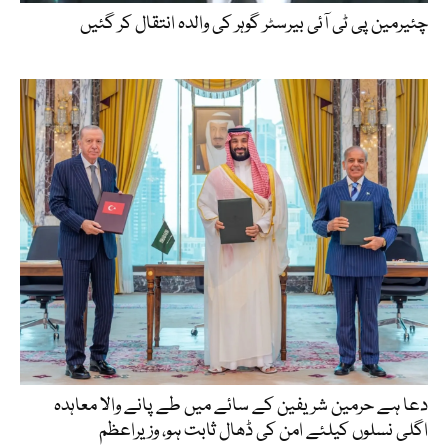
چئیرمین پی ٹی آئی بیرسٹر گوہر کی والدہ انتقال کر گئیں
دعا ہے حرمین شریفین کے سائے میں طے پانے والا معاہدہ
اگلی نسلوں کیلئے امن کی ڈھال ثابت ہو، وزیراعظم