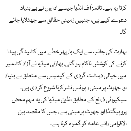
کرتا رہا ہے۔ ٹائمز آف انڈیا جیسے اداروں نے بے بنیاد
دعوے کیے ہیں، جنہیں زمینی حقائق سے جھٹلایا جائے
گا۔
بھارت کی جانب سے ایک بار پھر خطے میں کشیدگی پیدا
کرنے کی کوشش ناکام ہو گئی، بھارتی میڈیا نے آزاد کشمیر
میں خیالی دہشت گردی کے کیمپس سے متعلق بے بنیاد
اور جھوٹ پر مبنی رپورٹس نشر کرنا شروع کر دی ہیں۔
سیکیورٹی ذرائع کے مطابق انڈین میڈیا کی یہ مہم محض
پروپیگنڈا اور جھوٹ پر مبنی ہے، جس کا مقصد بین
الاقوامی رائے عامہ کو گمراہ کرنا ہے۔