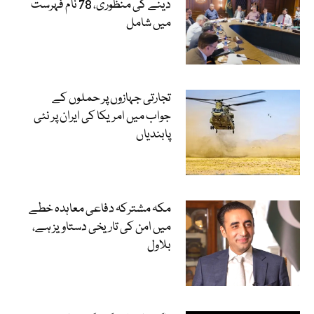
دینے کی منظوری، 78 نام فہرست
میں شامل
تجارتی جہازوں پر حملوں کے
جواب میں امریکا کی ایران پر نئی
پابندیاں
مکہ مشترکہ دفاعی معاہدہ خطے
میں امن کی تاریخی دستاویز ہے،
بلاول