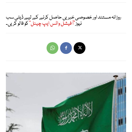
روزانہ مستند اور خصوصی خبریں حاصل کرنے کے لیے ڈیلی سب
نیوز
"آفیشل واٹس ایپ چینل"
کو فالو کریں۔