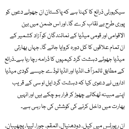
سیکیورٹی ذرائع کا کہنا ہے کہ پاکستان ان جھوٹے دعوں کو
پوری طرح بے نقاب کرے گا، اور اس ضمن میں بین
الاقوامی اور قومی میڈیا کے نمائندگان کو آزاد کشمیر کے
ان تمام علاقوں کا کل دورہ کروایا جائے گا، جہاں بھارتی
میڈیا جھوٹے دہشت گرد کیمپوں کا ڈرامہ رچا رہا ہے۔ذرائع
کے مطابق ٹائمز آف انڈیا اور انڈیا ٹوڈے جیسے گودی میڈیا
اداروں نے دعوی کیا کہ دہشت گرد ایل او سی کے قریب
اپنے مبینہ ٹھکانے چھوڑ کر فرار ہو چکے ہیں اور انہیں
بھارت میں داخل کرنے کی کوشش کی جا رہی ہے۔
ان رپورٹس میں کیل، دودھنیال، اتمقم، جورا، لیپا، پچھیبان،