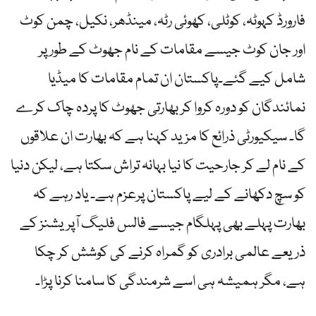
فارورڈ کہوٹہ، کوٹلی، کھوئی رٹہ، مینڈھر، نکیل، چمن کوٹ
اور جان کوٹ جیسے مقامات کے نام جھوٹ کے طور پر
شامل کیے گئے۔پاکستان ان تمام مقامات کا میڈیا
نمائندگان کو دورہ کروا کر بھارتی جھوٹ کا پردہ چاک کرے
گا۔ سیکیورٹی ذرائع کا مزید کہنا ہے کہ بھارت ان علاقوں
کے نام لے کر جارحیت کا نیا بہانہ تراش سکتا ہے، لیکن دنیا
کو سچ دکھانے کے لیے پاکستان پرعزم ہے۔ یاد رہے کہ
بھارت پہلے بھی پہلگام جیسے فالس فلیگ آپریشنز کے
ذریعے عالمی برادری کو گمراہ کرنے کی کوشش کر چکا
ہے، مگر ہمیشہ ہی اسے شرمندگی کا سامنا کرنا پڑا۔