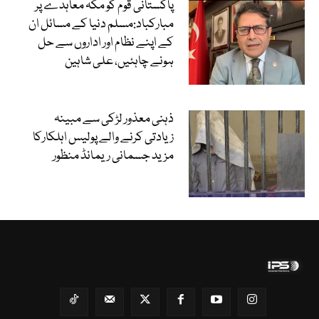
پاکستانی قوم کو مکہ معاہدے پر
مبارکباد:مسلم دنیا کے مسائل ان
کے اپنے نظام اور اداروں سے حل
ہونے چاہئیں، علی شاہین
ذہنی معذور لڑکی سے مبینہ
زیادتی کرنے والے پولیس اہلکارکا
مزید جسمانی ریمانڈ منظور