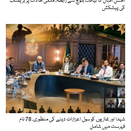
احسن اقبال کا لیاقت بلوچ سے رابطہ، ملکی حالات پر بریفنگ
کی پیشکش
شہدا اور غازیوں کو سول اعزازات دینے کی منظوری، 78 نام
فہرست میں شامل