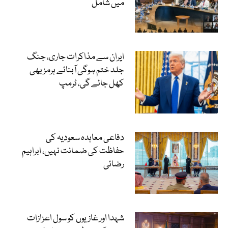
میں شامل
ایران سے مذاکرات جاری، جنگ
جلد ختم ہوگی آبنائے ہرمز بھی
کھل جائے گی، ٹرمپ
دفاعی معاہدہ سعودیہ کی
حفاظت کی ضمانت نہیں، ابراہیم
رضائی
شہدا اور غازیوں کو سول اعزازات