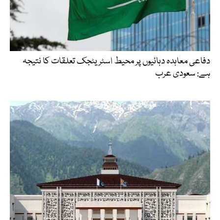
دفاعی معاہدہ دہائیوں پر محیط اسٹریٹجک تعلقات کا نتیجہ
ہے: سعودی عرب