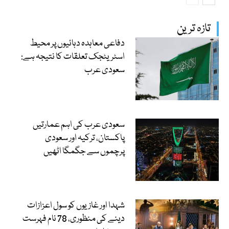
تازہ ترین
دفاعی معاہدہ دہائیوں پر محیط
اسٹریٹجک تعلقات کا نتیجہ ہے:
سعودی عرب
سعودی عرب کی اہم عمارتیں
پاکستان، ترکیہ اور سعودی
پرچموں سے جگمگا اٹھیں
شہدا اور غازیوں کو سول اعزازات
دینے کی منظوری، 78 نام فہرست