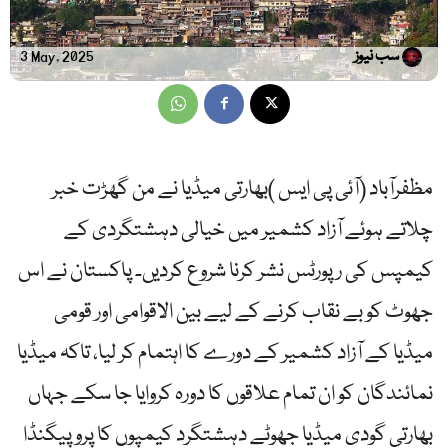
سب نیوز
3 May, 2025
مظفرآباد (آئی پی ایس )بھارتی میڈیا نے من گھڑت خبر
چلاتے ہوئے آزاد کشمیر میں خیالی دہشتگردی کے
کیمپس کی رپورٹس نشر کرنا شروع کردیں۔ پاکستان نے اس
جھوٹ کو بے نقاب کرنے کے لیے بین الاقوامی اور قومی
میڈیا کے آزاد کشمیر کے دورے کا اہتمام کر لیا، تاکہ میڈیا
نمائندگان کو ان تمام علاقوں کا دورہ کروایا جا سکے جہاں
بھارتی گودی میڈیا جھوٹے دہشتگرد کیمپوں کا پروپیگنڈا