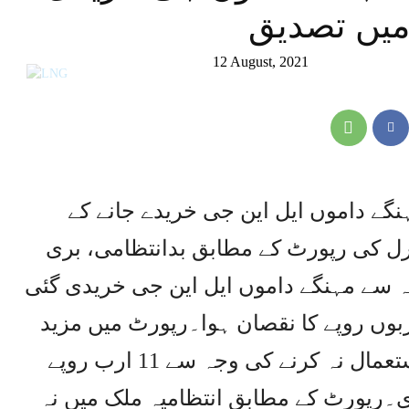
میں تصدیق
12 August, 2021
گے داموں ایل این جی خریدے جانے کے
رل کی رپورٹ کے مطابق بدانتظامی، بری
جہ سے مہنگے داموں ایل این جی خریدی گئی
وں روپے کا نقصان ہوا۔رپورٹ میں مزید
بتایا گیا ہے کہ ٹرمینلز پوری طرح استعمال نہ کرنے کی وجہ سے 11 ارب روپے
ی۔رپورٹ کے مطابق انتظامیہ ملک میں نہ