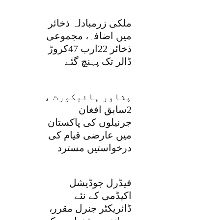
ملکی زرمبادلہ ذخائر
میں اضافہ، مجموعی
ذخائر 22ارب 47کروڑ
ڈالر تک پہنچ گئے
پشاور ہائیکورٹ ،
2سابق افغان
جرنیلوں کی پاکستان
میں عارضی قیام کی
درخواستیں مسترد
فیڈرل جوڈیشل
اکیڈمی کے نئے
ڈائریکٹر جنرل مقرر،