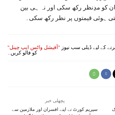
ن کو مدِنظر رکھ سکی اور نہ ہی بین
تی ہوئی قیمتوں پر نظر رکھ سکی۔
نے کے لیے ڈیلی سب نیوز
"آفیشل واٹس ایپ چینل"
کو فالو کریں۔
پچھلی خبر
ک
سپریم کورٹ نے اپنے افسران اور ملازمین سے