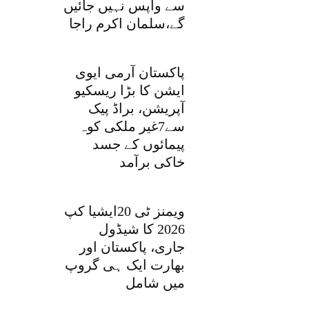
سے واپس نہیں جائیں
گے،سلمان اکرم راجا
پاکستان آرمی ایوی
ایشن کا بڑا ریسکیو
آپریشن، براڈ پیک
سے7غیر ملکی کوہ
پیمائوں کے جسد
خاکی برآمد
ویمنز ٹی 20ایشیا کپ
2026 کا شیڈول
جاری، پاکستان اور
بھارت ایک ہی گروپ
میں شامل