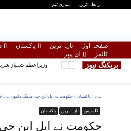
رابطہ کریں
ہماری ٹیم
صفحہ اول
تازہ ترین
پاکستان
د
کالمز
ای پیپر
بریکنگ نیوز
وزیراعظم شہباز شریف
ہوم
پاکستان
حکومت نے ایل این جی مہنگے داموں ہی خر
کامرس
تازہ ترین
پاکستان
حکومت نے ایل این جی