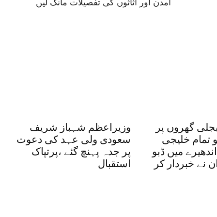
آمدن اور اثاثوں کی تفصیلات مانگ لیں
بجلی گھروں پر
وزیراعظم شہباز شریف
و تمام خلیجی
سعودی ولی عہد کی دعوت
ندھیرے میں ڈبو
پر جدہ پہنچ گئے ،پرتپاک
ان نے خبردار کر
استقبال