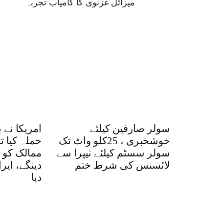
میزائل غزنوی کا کامیاب تجربہ
سولر صارفین کیلئے
امریکا نے 
خوشخبری ، 25کلو واٹ تک
حملہ کیا ت
سولر سسٹم کیلئے نیپرا سے
ممالک کو ا
لائسنس کی شرط ختم
دینگے، ایر
دیا