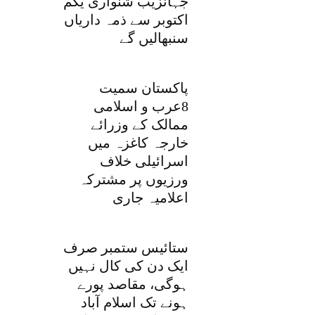
جہانزیب شنواری یکم
اکتوبر سے ذمہ داریاں
سنبھالیں گے
پاکستان سمیت
8عرب و اسلامی
ممالک کے وزرائے
خارجہ کاغزہ میں
اسرائیلی خلاف
ورزیوں پر مشترکہ
اعلامیہ جاری
ستائیس ستمبر صرف
ایک دن کی کال نہیں
ہوگی، مقاصد پورے
ہونے تک اسلام آباد