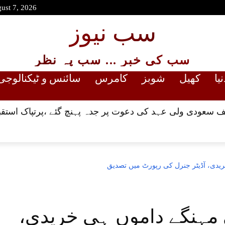
gust 7, 2026
سب نیوز
سب کی خبر ... سب پہ نظر
نیا
کھیل
شوبز
کامرس
سائنس و ٹیکنالوجی
 سعودی ولی عہد کی دعوت پر جدہ پہنچ گئے ،پرتپاک استقب
یدی، آڈیٹر جنرل کی رپورٹ میں تصدیق
 مہنگے داموں ہی خریدی،