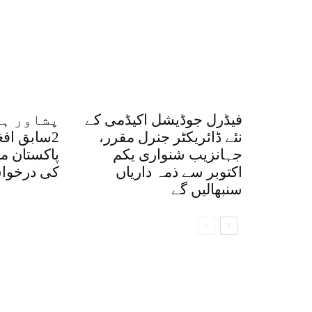
فیڈرل جوڈیشل اکیڈمی کے
پشاور ہا
نئے ڈائریکٹر جنرل مقرر،
2سابق اف
جہانزیب شنواری یکم
پاکستان م
اکتوبر سے ذمہ داریاں
کی درخواس
سنبھالیں گے