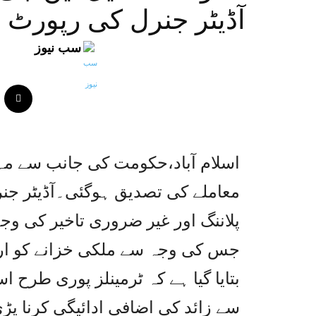
آڈیٹر جنرل کی رپورٹ 
سب نیوز
اسلام آباد،حکومت کی جانب سے مہن
معاملے کی تصدیق ہوگئی۔آڈیٹر جن
پلاننگ اور غیر ضروری تاخیر کی و
جس کی وجہ سے ملکی خزانے کو ارب
سے زائد کی اضافی ادائیگی کرنا پڑ