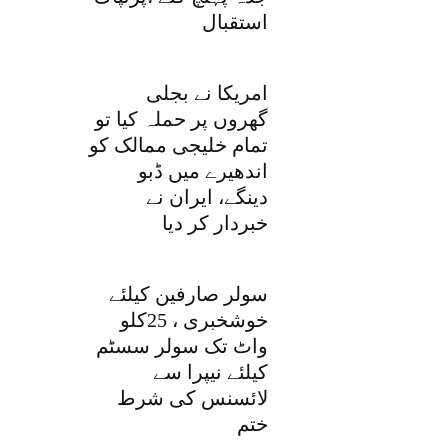
استقبال
امریکا نے بجلی
گھروں پر حملہ کیا تو
تمام خلیجی ممالک کو
اندھیرے میں ڈبو
دینگے، ایران نے
خبردار کر دیا
سولر صارفین کیلئے
خوشخبری ، 25کلو
واٹ تک سولر سسٹم
کیلئے نیپرا سے
لائسنس کی شرط
ختم