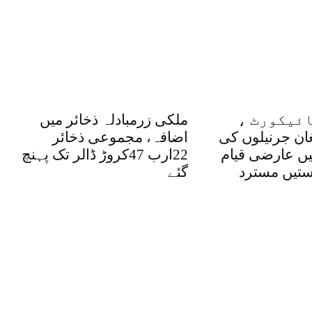
ئیکورٹ ،
ملکی زرمبادلہ ذخائر میں
غان جرنیلوں کی
اضافہ، مجموعی ذخائر
یں عارضی قیام
22ارب 47کروڑ ڈالر تک پہنچ
تیں مسترد
گئے