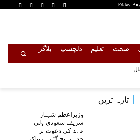
Friday, Au
صحت
تعلیم
دلچسپ
بلاگز
ال
تازہ ترین
وزیراعظم شہباز
شریف سعودی ولی
عہد کی دعوت پر
جدہ پہنچ گئے ،پرتپاک