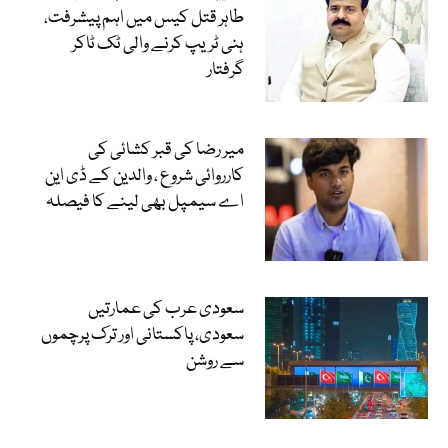
طاہر قتل کیس میں اہم پیشرفت،
ہنی ٹریپ کرنے والی ٹک ٹاکر
گرفتار
میر رضا کی قبر کشائی کی
کارروائی شروع ، والدین کے ڈی این
اے سیمپل بھی لینے کا فیصلہ
سعودی عرب کی عمارتیں
سعودی، پاکستانی اور ترک پرچموں
سے روشن