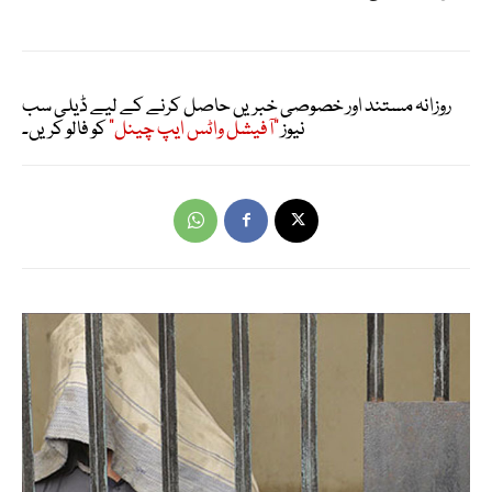
روزانہ مستند اور خصوصی خبریں حاصل کرنے کے لیے ڈیلی سب
نیوز
"آفیشل واٹس ایپ چینل"
کو فالو کریں۔