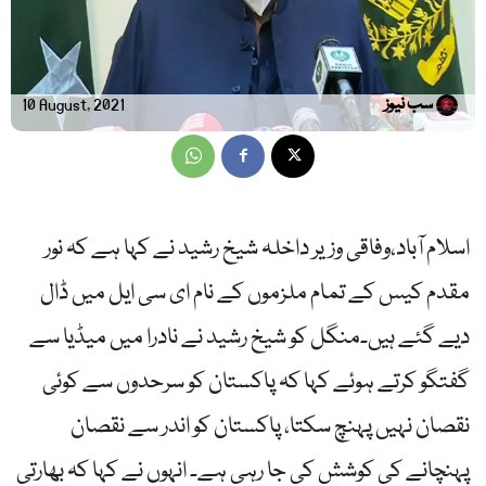
سب نیوز
10 August, 2021
اسلام آباد،وفاقی وزیر داخلہ شیخ رشید نے کہا ہے کہ نور
مقدم کیس کے تمام ملزموں کے نام ای سی ایل میں ڈال
دیے گئے ہیں۔منگل کو شیخ رشید نے نادرا میں میڈیا سے
گفتگو کرتے ہوئے کہا کہ پاکستان کو سرحدوں سے کوئی
نقصان نہیں پہنچ سکتا، پاکستان کو اندر سے نقصان
پہنچانے کی کوشش کی جا رہی ہے۔ انہوں نے کہا کہ بھارتی