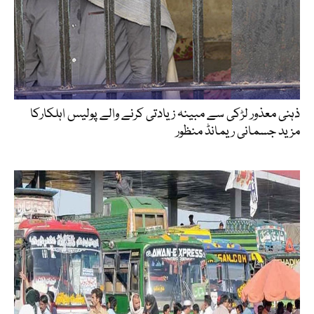
ذہنی معذور لڑکی سے مبینہ زیادتی کرنے والے پولیس اہلکارکا
مزید جسمانی ریمانڈ منظور