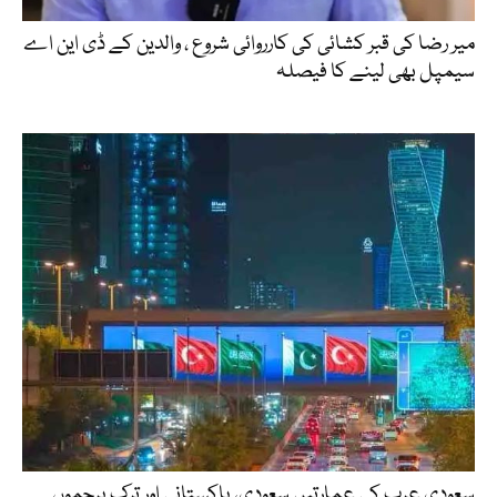
میر رضا کی قبر کشائی کی کارروائی شروع ، والدین کے ڈی این اے
سیمپل بھی لینے کا فیصلہ
سعودی عرب کی عمارتیں سعودی، پاکستانی اور ترک پرچموں