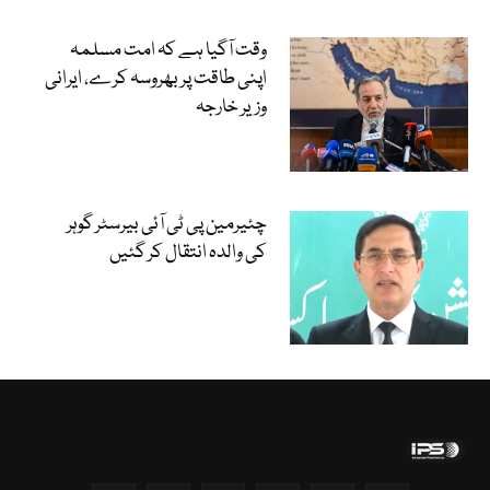
وقت آگیا ہے کہ امت مسلمہ
اپنی طاقت پر بھروسہ کرے، ایرانی
وزیر خارجہ
چئیرمین پی ٹی آئی بیرسٹر گوہر
کی والدہ انتقال کر گئیں