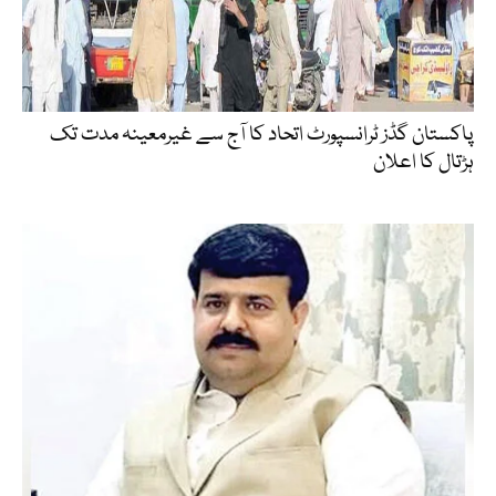
پاکستان گڈز ٹرانسپورٹ اتحاد کا آج سے غیرمعینہ مدت تک
ہڑتال کا اعلان