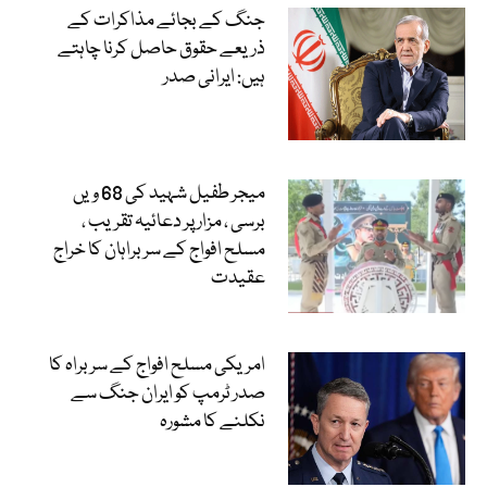
جنگ کے بجائے مذاکرات کے
ذریعے حقوق حاصل کرنا چاہتے
ہیں: ایرانی صدر
میجر طفیل شہید کی 68 ویں
برسی ، مزار پر دعائیہ تقریب ،
مسلح افواج کے سربراہان کا خراج
عقیدت
امریکی مسلح افواج کے سربراہ کا
صدر ٹرمپ کو ایران جنگ سے
نکلنے کا مشورہ