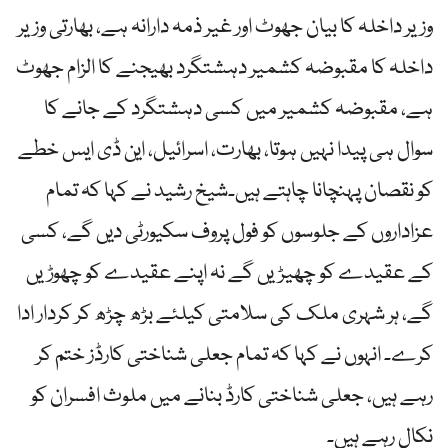
وزیر داخلہ کا بیان جھوٹ اور غیر ذمہ دارانہ ہے، بھارتی وزیر
داخلہ کا مقبوضہ کشمیر دہشتگرد بھیجنے کا الزام جھوٹ
ہے، مقبوضہ کشمیر میں کسی دہشتگرد کے جانے کا
سوال ہی پیدا نہیں ہوتا، بھارت، اسرائیل، این ڈی ایس خطے
کو نقصان پہنچانا چاہتے ہیں۔شیخ رشید نے کہا کہ تمام
عزاداروں کے جلوسوں کو فول پروف سکیورٹی دیں گے، کسی
کے عقیدے کو چھیڑیں گے نہ اپنے عقیدے کو چھوڑیں
گے، ہر شہری ملک کی سلامتی کیلئے بڑھ چڑھ کر کردار ادا
کرے۔ انہوں نے کہا کہ تمام جعلی شناختی کارڈز ختم کر
رہے ہیں، جعلی شناختی کارڈ بنانے میں ملوث افسران کو
نکال رہے ہیں۔