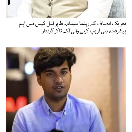
تحریک انصاف کے رہنما عبداللہ طاہر قتل کیس میں اہم
پیشرفت، ہنی ٹریپ کرنے والی ٹک ٹاکر گرفتار