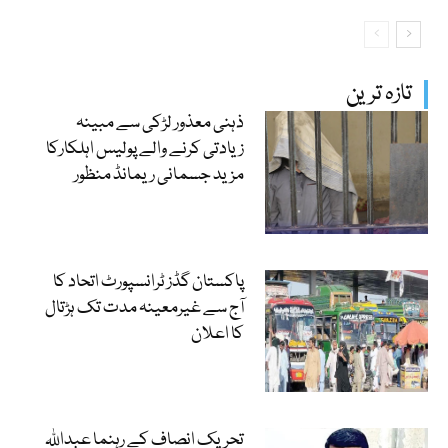
تازہ ترین
ذہنی معذور لڑکی سے مبینہ
زیادتی کرنے والے پولیس اہلکارکا
مزید جسمانی ریمانڈ منظور
پاکستان گڈز ٹرانسپورٹ اتحاد کا
آج سے غیرمعینہ مدت تک ہڑتال
کا اعلان
تحریک انصاف کے رہنما عبداللہ