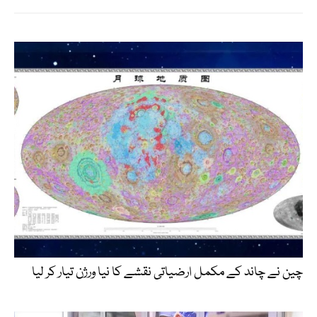
چین نے چاند کے مکمل ارضیاتی نقشے کا نیا ورژن تیار کر لیا