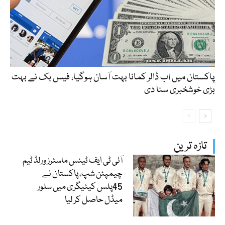
پاکستان میں اب ڈالر کمانا بہت آسان ہوگیا، فیس بک نے بہت
بڑی خوشخبری سنا دی
تازہ ترین
آئی ٹی ایف ٹینس ماسٹرز ورلڈ ٹیم
چیمپئن شپ، پاکستان نے
45پلس کیٹیگری میں سلور
میڈل حاصل کر لیا