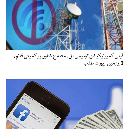
ٹیلی کمیونیکیشن ترمیمی بل ، متنازع شقوں پر کمیٹی قائم ،
3روز میں رپورٹ طلب