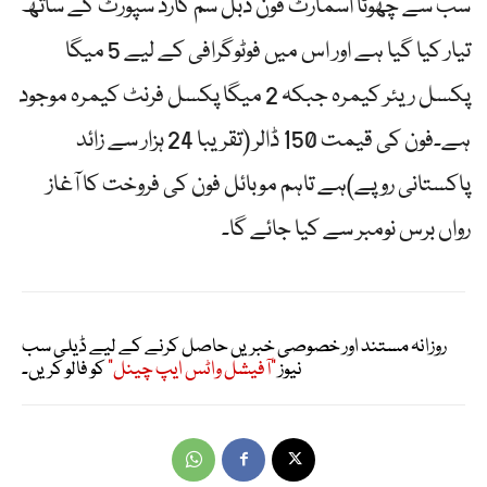
سب سے چھوٹا اسمارٹ فون ڈبل سم کارڈ سپورٹ کے ساتھ
تیار کیا گیا ہے اور اس میں فوٹوگرافی کے لیے 5 میگا
پکسل ریئر کیمرہ جبکہ 2 میگا پکسل فرنٹ کیمرہ موجود
ہے۔فون کی قیمت 150 ڈالر (تقریبا 24 ہزار سے زائد
پاکستانی روپے)ہے تاہم موبائل فون کی فروخت کا آغاز
رواں برس نومبر سے کیا جائے گا۔
روزانہ مستند اور خصوصی خبریں حاصل کرنے کے لیے ڈیلی سب
نیوز
"آفیشل واٹس ایپ چینل"
کو فالو کریں۔