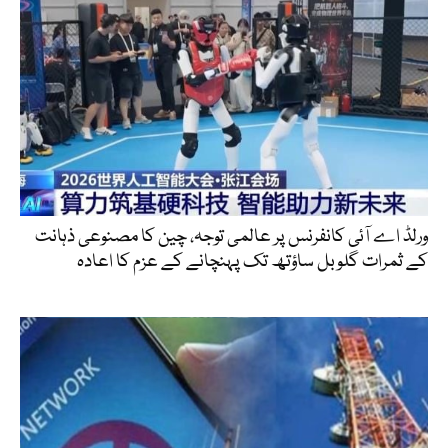
ورلڈ اے آئی کانفرنس پر عالمی توجہ، چین کا مصنوعی ذہانت
کے ثمرات گلوبل ساؤتھ تک پہنچانے کے عزم کا اعادہ