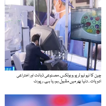
چین کا نیو نیو ٹریو روبوٹکس، مصنوعی ذہانت اور اختراعی
ادویات ، دنیا بھر میں مقبول ہو رہا ہے، رپورٹ