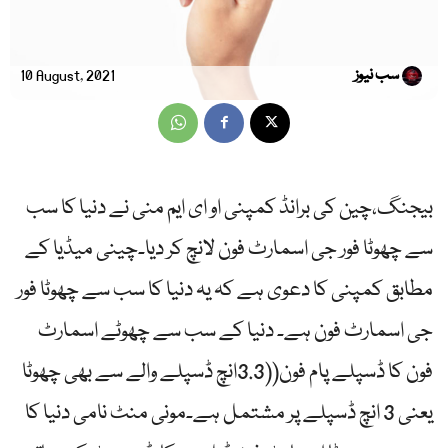
سب نیوز
10 August, 2021
بیجنگ،چین کی برانڈ کمپنی او ای ایم منی نے دنیا کا سب
سے چھوٹا فور جی اسمارٹ فون لانچ کر دیا۔چینی میڈیا کے
مطابق کمپنی کا دعوی ہے کہ یہ دنیا کا سب سے چھوٹا فور
جی اسمارٹ فون ہے۔ دنیا کے سب سے چھوٹے اسمارٹ
فون کا ڈسپلے پام فون((3.3انچ ڈسپلے والے سے بھی چھوٹا
یعنی 3 انچ ڈسپلے پر مشتمل ہے۔مونی منٹ نامی دنیا کا