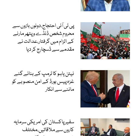
پی ٹی آئی احتجاج،دونوں بازوں سے
محروم شخص ڈنڈے و پتھر مارنے
کے الزام میں گرفتار،عدالت نے
مقدمے سے ڈسچارج کر دیا
نیتن یاہو کا ٹرمپ کے بنائے گئے
غزہ پیس بورڈ کے امن منصوبے کو
ماننے سے انکار
سفیر پاکستان کی امریکی سرمایہ
کاروں سے ملاقاتیں،مختلف