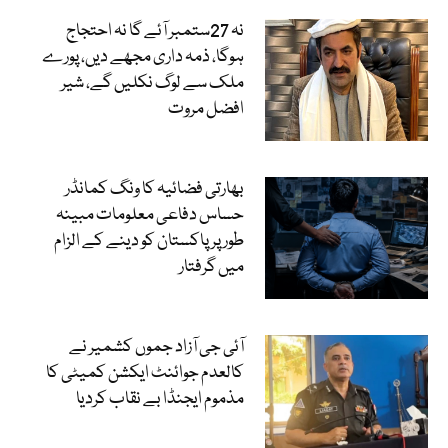
نہ 27ستمبر آئے گا نہ احتجاج
ہوگا، ذمہ داری مجھے دیں، پورے
ملک سے لوگ نکلیں گے، شیر
افضل مروت
بھارتی فضائیہ کا ونگ کمانڈر
حساس دفاعی معلومات مبینہ
طور پر پاکستان کو دینے کے الزام
میں گرفتار
آئی جی آزاد جموں کشمیر نے
کالعدم جوائنٹ ایکشن کمیٹی کا
مذموم ایجنڈا بے نقاب کردیا