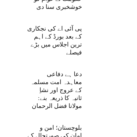
خوشخبری سنا دی
پی آئی اے کی نجکاری
کے بعد بورڈ کے اہم
ترین اجلاس میں بڑے
فیصلے
دعا ہے دفاعی
معاہدہ امت مسلمہ
کے عروج اور نشاِ
ثانیہ کا ذریعہ بنے:
مولانا فضل الرحمان
بلوچستان؛ امن و
امان کی صورتحال کے