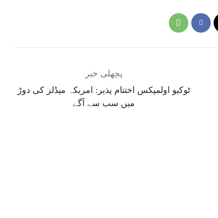
پچھلی خبر
ٹوکیو اولمپکس اختتام پذیر: امریکہ میڈلز کی دوڑ
میں سب سے آگے