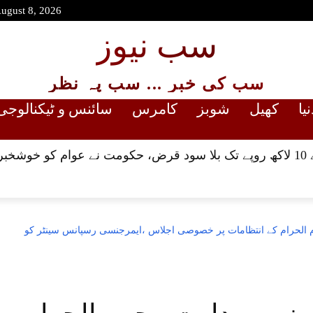
August 8, 2026
سب نیوز
سب کی خبر ... سب پہ نظر
نیا
کھیل
شوبز
کامرس
سائنس و ٹیکنالوجی
ا دی
الحرام کے انتظامات پر خصوصی اجلاس ،ایمرجنسی رسپانس سینٹر کو