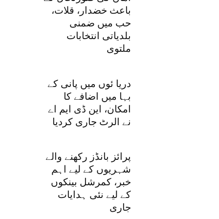
باعث خضدار، قلات،
حب میں ضمنی
بلدیاتی انتخابات
ملتوی
دریا ئوں میں پانی کے
بہا میں اضافے کا
امکان، این ڈی ایم اے
نے الرٹ جاری کردیا
پرائز بانڈز رکھنے والے
شہریوں کے لیے اہم
خبر، کمرشل بینکوں
کے لیے نئی ہدایات
جاری