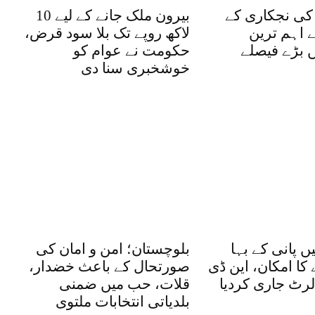
 کی نجکاری کے
بیرون ملک جانے کے لیے 10
ے اہم ترین
لاکھ روپے تک بلا سود قرض،
 بڑے فیصلے
حکومت نے عوام کو
خوشخبری سنا دی
یں پانی کے بہا
بلوچستان؛ امن و امان کی
کا امکان، این ڈی
صورتحال کے باعث خضدار،
الرٹ جاری کردیا
قلات، حب میں ضمنی
بلدیاتی انتخابات ملتوی