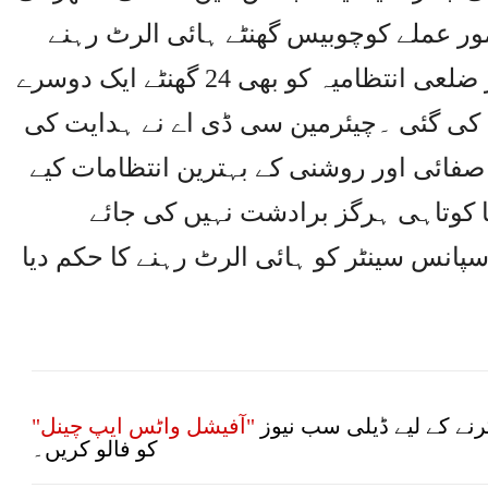
ر عملے کوچوبیس گھنٹے ہائی الرٹ رہنے
کی ہدایت کی گئی ۔سی ڈی اے اور ضلعی انتظامیہ کو بھی 24 گھنٹے ایک دوسرے
کی گئی ۔چیئرمین سی ڈی اے نے ہدایت کی
فائی اور روشنی کے بہترین انتظامات کیے
 کوتاہی ہرگز برادشت نہیں کی جائے
انس سینٹر کو ہائی الرٹ رہنے کا حکم دیا
نے کے لیے ڈیلی سب نیوز
"آفیشل واٹس ایپ چینل"
کو فالو کریں۔