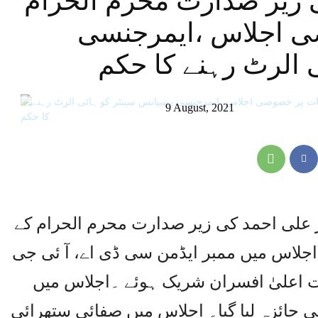
 زیر صدارت محرم الحرام
ی اجلاس ،ایمرجنسی
 الرٹ رہنے کا حکم
9 August, 2021
ر علی احمد کی زیر صدارت محرم الحرام کے
جلاس میں ممبر ایڈمن سی ڈی اے، آ ئی جی
یت اعلیٰ افسران شریک ہوئے ۔اجلاس میں
ی جائزہ لیا گیا۔ اجلاس میں صفائی ستھرائی