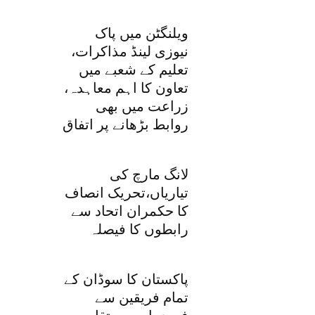
ویلنگٹن میں پاک
نیوزی لینڈ مذاکرات،
تعلیم کے شعبے میں
تعاون کا اہم معاہدہ،
زراعت میں بھی
روابط بڑھانے پر اتفاق
لانگ مارچ کی
تیاریاں،تحریک انصاف
کا حکمران اتحاد سے
رابطوں کا فیصلہ
پاکستان کا سوڈان کے
تمام فریقین سے