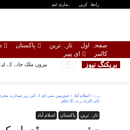
رابطہ کریں
ہماری ٹیم
صفحہ اول
تازہ ترین
پاکستان
د
کالمز
ای پیپر
بریکنگ نیوز
بیرون ملک جانے کے لیے 10 لاکھ روپے تک بلا سود قرض، حکومت نے عوام کو خوشخبری سن
ہوم
اسلام آباد
چیئرمین سی ڈی اے کی زیر صدارت محرم 
ہائی الرٹ رہنے کا حکم
تازہ ترین
پاکستان
اسلام آباد