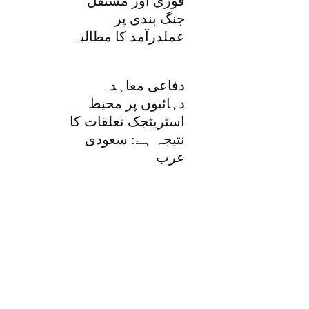
فوری اور مستقل
جنگ بندی پر
عملدرآمد کا مطالبہ
دفاعی معاہدہ
دہائیوں پر محیط
اسٹریٹجک تعلقات کا
نتیجہ ہے: سعودی
عرب