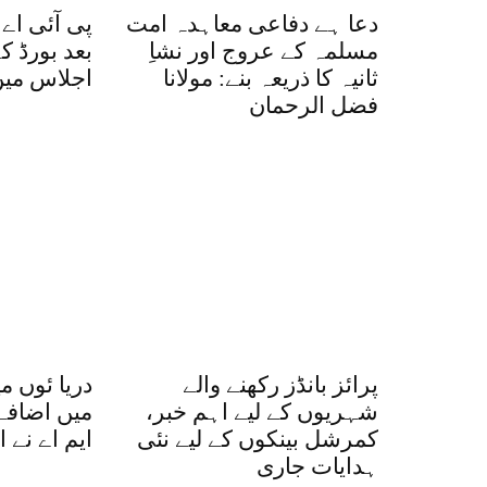
دعا ہے دفاعی معاہدہ امت
پی آئی اے
مسلمہ کے عروج اور نشاِ
بعد بورڈ ک
ثانیہ کا ذریعہ بنے: مولانا
اجلاس میں
فضل الرحمان
پرائز بانڈز رکھنے والے
دریا ئوں م
شہریوں کے لیے اہم خبر،
میں اضافے 
کمرشل بینکوں کے لیے نئی
ایم اے نے 
ہدایات جاری