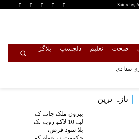
Saturday, 
صحت
تعلیم
دلچسپ
بلاگز
تازہ ترین
بیرون ملک جانے کے
لیے 10 لاکھ روپے تک
بلا سود قرض،
حکومت نے عوام کو