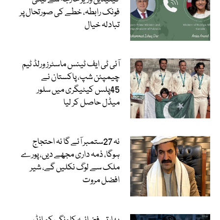
فونک رابطہ، خطے کی صورتحال پر
تبادلہ خیال
آئی ٹی ایف ٹینس ماسٹرز ورلڈ ٹیم
چیمپئن شپ، پاکستان نے
45پلس کیٹیگری میں سلور
میڈل حاصل کر لیا
نہ 27ستمبر آئے گا نہ احتجاج
ہوگا، ذمہ داری مجھے دیں، پورے
ملک سے لوگ نکلیں گے، شیر
افضل مروت