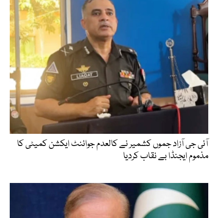
آئی جی آزاد جموں کشمیر نے کالعدم جوائنٹ ایکشن کمیٹی کا
مذموم ایجنڈا بے نقاب کردیا