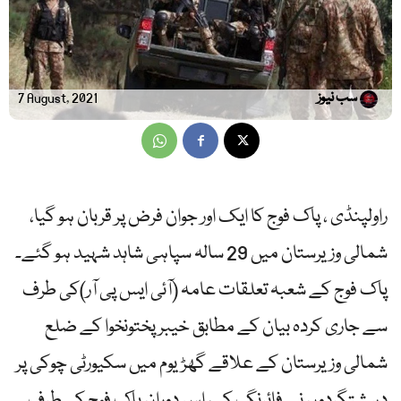
سب نیوز
7 August, 2021
راولپنڈی ، پاک فوج کا ایک اور جوان فرض پر قربان ہو گیا،
شمالی وزیرستان میں 29 سالہ سپاہی شاہد شہید ہو گئے۔
پاک فوج کے شعبہ تعلقات عامہ (آئی ایس پی آر)کی طرف
سے جاری کردہ بیان کے مطابق خیبرپختونخوا کے ضلع
شمالی وزیرستان کے علاقے گھڑیوم میں سکیورٹی چوکی پر