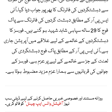
دہشتگردوں نے فائرنگ کی، اس دوران پاک فوج کی طرف
سے دہشتگردوں کی فائرنگ کا بھرپور جواب دیا گیا۔آئی
ایس پی آر کے مطابق دہشت گردوں کی فائرنگ سے پاک
فوج کا 29 سالہ سپاہی شاہد شہید ہو گئے ہیں۔ فورسز کا
دہشتگردوں کے خاتمے کے لیے علاقے میں آپریشن جاری
ہے۔آئی ایس پی آر کے مطابق پاک فوج دہشتگردی کی
لعنت کے جڑ سے خاتمے کے لیے پر عزم ہے، فورسز کے
جوانوں کی قربانیوں سے ہمارا عزم مزید مضبوط ہوتا ہے۔
روزانہ مستند اور خصوصی خبریں حاصل کرنے کے لیے ڈیلی سب
نیوز
"آفیشل واٹس ایپ چینل"
کو فالو کریں۔