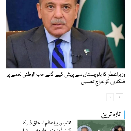
وزیراعظم کا بلوچستان سے پیش کیے گئے حب الوطنی نغمے پر
فنکاروں کو خراجِ تحسین
تازہ ترین
نائب وزیراعظم اسحاق ڈار کا
کینیڈین وزیر خارجہ سے ٹیلی