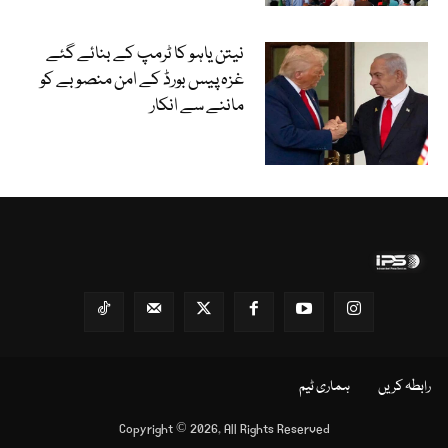
نیتن یاہو کا ٹرمپ کے بنائے گئے
غزہ پیس بورڈ کے امن منصوبے کو
ماننے سے انکار
رابطہ کریں
ہماری ٹیم
Copyright © 2026, All Rights Reserved