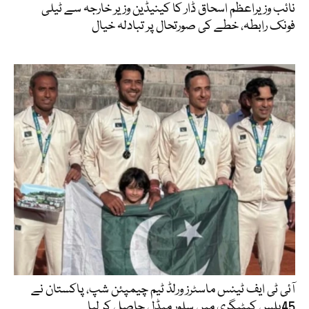
نائب وزیراعظم اسحاق ڈار کا کینیڈین وزیر خارجہ سے ٹیلی
فونک رابطہ، خطے کی صورتحال پر تبادلہ خیال
آئی ٹی ایف ٹینس ماسٹرز ورلڈ ٹیم چیمپئن شپ، پاکستان نے
45پلس کیٹیگری میں سلور میڈل حاصل کر لیا