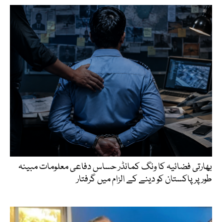
بھارتی فضائیہ کا ونگ کمانڈر حساس دفاعی معلومات مبینہ
طور پر پاکستان کو دینے کے الزام میں گرفتار