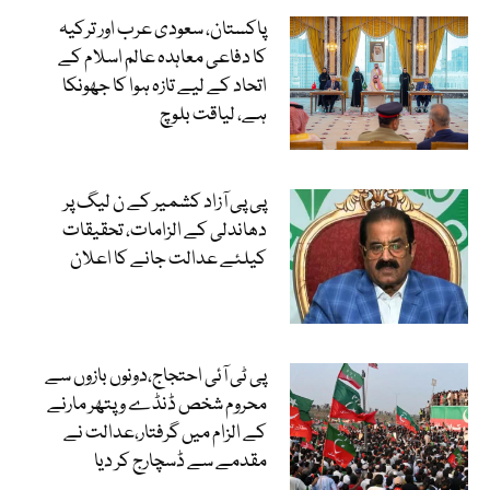
پاکستان، سعودی عرب اور ترکیہ
کا دفاعی معاہدہ عالم اسلام کے
اتحاد کے لیے تازہ ہوا کا جھونکا
ہے، لیاقت بلوچ
پی پی آزاد کشمیر کے ن لیگ پر
دھاندلی کے الزامات، تحقیقات
کیلئے عدالت جانے کا اعلان
پی ٹی آئی احتجاج،دونوں بازوں سے
محروم شخص ڈنڈے و پتھر مارنے
کے الزام میں گرفتار،عدالت نے
مقدمے سے ڈسچارج کر دیا