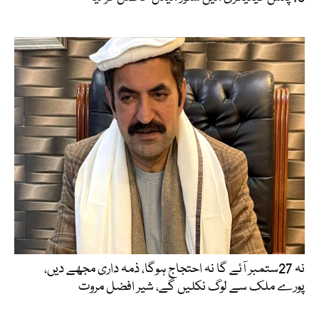
نہ 27ستمبر آئے گا نہ احتجاج ہوگا، ذمہ داری مجھے دیں،
پورے ملک سے لوگ نکلیں گے، شیر افضل مروت