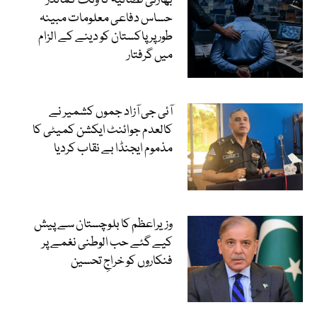
بھارتی فضائیہ کا ونگ کمانڈر
حساس دفاعی معلومات مبینہ
طور پر پاکستان کو دینے کے الزام
میں گرفتار
آئی جی آزاد جموں کشمیر نے
کالعدم جوائنٹ ایکشن کمیٹی کا
مذموم ایجنڈا بے نقاب کردیا
وزیراعظم کا بلوچستان سے پیش
کیے گئے حب الوطنی نغمے پر
فنکاروں کو خراجِ تحسین