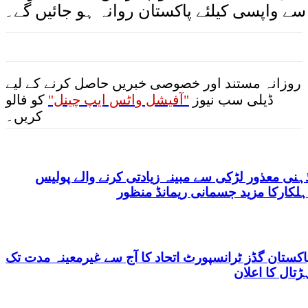
سے واپسی کیلئے پاکستان روانہ ہو جائیں گے۔
روزانہ مستند اور خصوصی خبریں حاصل کرنے کے لیے
ڈیلی سب نیوز
"آفیشل واٹس ایپ چینل"
کو فالو
کریں۔
ہنی معذور لڑکی سے مبینہ زیادتی کرنے والے پولیس
ہلکارکا مزید جسمانی ریمانڈ منظور
اکستان گڈز ٹرانسپورٹ اتحاد کا آج سے غیرمعینہ مدت تک
ڑتال کا اعلان