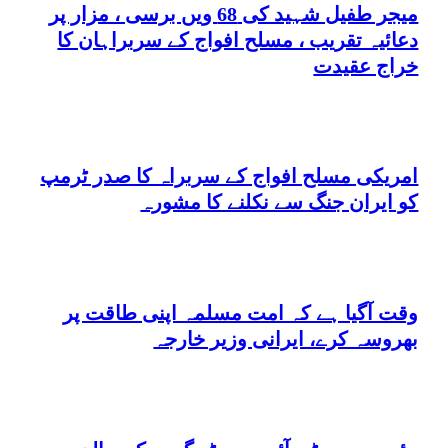
میجر طفیل شہید کی 68 ویں برسی ، مزار پر
دعائیہ تقریب ، مسلح افواج کے سربراہان کا
خراج عقیدت
امریکی مسلح افواج کے سربراہ کا صدر ٹرمپ
کو ایران جنگ سے نکلنے کا مشورہ
وقت آگیا ہے کہ امت مسلمہ اپنی طاقت پر
بھروسہ کرے، ایرانی وزیر خارجہ