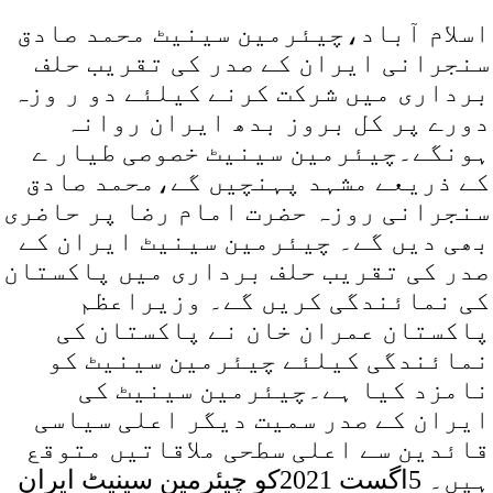
اسلام آباد،چیئرمین سینیٹ محمد صادق
سنجرانی ایران کے صدر کی تقریب حلف
برداری میں شرکت کرنے کیلئے دو ر وزہ
دورے پر کل بروز بدھ ایران روانہ
ہونگے۔چیئرمین سینیٹ خصوصی طیار ے
کے ذریعے مشہد پہنچیں گے،محمد صادق
سنجرانی روزہ حضرت امام رضا پر حاضری
بھی دیں گے۔ چیئرمین سینیٹ ایران کے
صدر کی تقریب حلف برداری میں پاکستان
کی نمائندگی کریں گے۔ وزیراعظم
پاکستان عمران خان نے پاکستان کی
نمائندگی کیلئے چیئرمین سینیٹ کو
نامزد کیا ہے۔چیئرمین سینیٹ کی
ایران کے صدر سمیت دیگر اعلی سیاسی
قائدین سے اعلی سطحی ملاقاتیں متوقع
ہیں۔ 5اگست 2021کو چیئرمین سینیٹ ایران