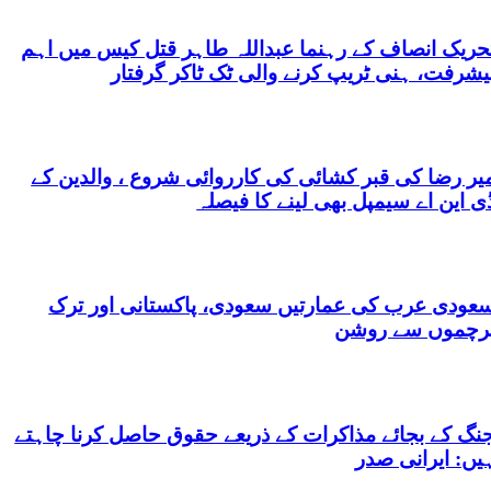
حریک انصاف کے رہنما عبداللہ طاہر قتل کیس میں اہم
یشرفت، ہنی ٹریپ کرنے والی ٹک ٹاکر گرفتار
یر رضا کی قبر کشائی کی کارروائی شروع ، والدین کے
ی این اے سیمپل بھی لینے کا فیصلہ
عودی عرب کی عمارتیں سعودی، پاکستانی اور ترک
رچموں سے روشن
نگ کے بجائے مذاکرات کے ذریعے حقوق حاصل کرنا چاہتے
یں: ایرانی صدر