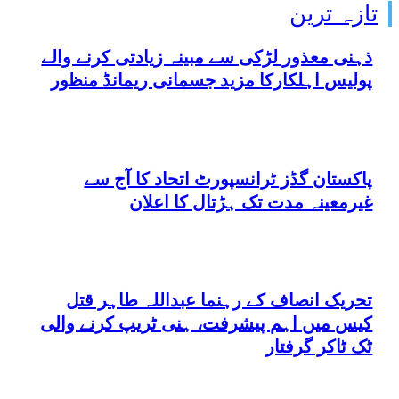
تازہ ترین
ذہنی معذور لڑکی سے مبینہ زیادتی کرنے والے
پولیس اہلکارکا مزید جسمانی ریمانڈ منظور
پاکستان گڈز ٹرانسپورٹ اتحاد کا آج سے
غیرمعینہ مدت تک ہڑتال کا اعلان
تحریک انصاف کے رہنما عبداللہ طاہر قتل
کیس میں اہم پیشرفت، ہنی ٹریپ کرنے والی
ٹک ٹاکر گرفتار