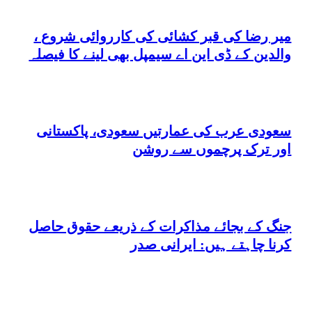
میر رضا کی قبر کشائی کی کارروائی شروع ،
والدین کے ڈی این اے سیمپل بھی لینے کا فیصلہ
سعودی عرب کی عمارتیں سعودی، پاکستانی
اور ترک پرچموں سے روشن
جنگ کے بجائے مذاکرات کے ذریعے حقوق حاصل
کرنا چاہتے ہیں: ایرانی صدر