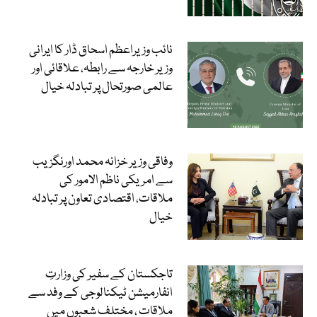
نائب وزیراعظم اسحاق ڈار کا ایرانی
وزیر خارجہ سے رابطہ، علاقائی اور
عالمی صورتحال پر تبادلہ خیال
وفاقی وزیر خزانہ محمد اورنگزیب
سے امریکی ناظم الامور کی
ملاقات، اقتصادی تعاون پر تبادلہ
خیال
تاجکستان کے سفیر کی وزارتِ
انفارمیشن ٹیکنالوجی کے وفد سے
ملاقات ، مختلف شعبوں میں