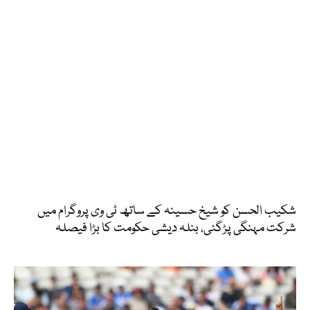
شکیب الحسن کو شیخ حسینہ کے ساتھ ٹی وی پروگرام میں
شرکت مہنگی پڑگئی، بنلہ دیشی حکومت کا بڑا فیصلہ