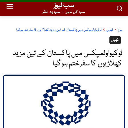
سب نیوز
سب کی خبر ... سب پہ نظر
ہوم
کھیل
ٹوکیواولمپکس میں پاکستان کے تین مزید کھلاڑیوں کا سفرختم ہوگیا
کھیل
ٹوکیواولمپکس میں پاکستان کے تین مزید
کھلاڑیوں کا سفرختم ہوگیا