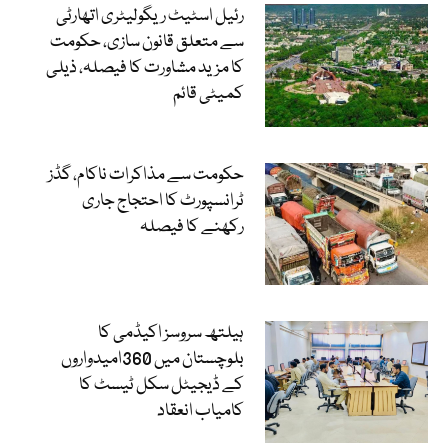
رئیل اسٹیٹ ریگولیٹری اتھارٹی
سے متعلق قانون سازی، حکومت
کا مزید مشاورت کا فیصلہ، ذیلی
کمیٹی قائم
حکومت سے مذاکرات ناکام، گڈز
ٹرانسپورٹ کا احتجاج جاری
رکھنے کا فیصلہ
ہیلتھ سروسز اکیڈمی کا
بلوچستان میں 360امیدواروں
کے ڈیجیٹل سکل ٹیسٹ کا
کامیاب انعقاد