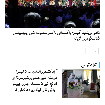
کامن ویلتھ گیمز: پاکستانی باکسر سمیت کئی ایتھلیٹس
گلاسگو میں لاپتہ
تازہ ترین
آزاد کشمیر انتخابات کا تیسرا
مرحلہ، غیر حتمی و غیر سرکاری
نتائج آنے کا سلسلہ جاری، پیپلز
پارٹی کا ن لیگ پر دھاندلی کا...