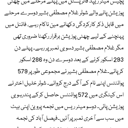
پچیس میٹر ریپڈ فائر پسٹل میں پہلے مرحلے میں چھٹی
پوزیشن پانے والے شوٹر غلام مصطفی بشیر دوسرے مرحلے
میں قابل ذکر کارکردگی دکھانے مین ناکام رہے، فائنل میں
پہنچنے کے لیے چھٹی پوزیشن برقرار رکھنا ضروری تھی
مگر غلام مصطفی بشیر دسویں نمبر پر رہے۔ پہلے دن
293 اسکور کرنے کے بعد دوسرے دن وہ 286 اسکور
کرپائے۔غلام مصطفی بشیر نے مجموعی طور پر 579
پوائنٹس اپنے نام کے آگے درج کروائے۔ شوٹر خلیل اختر نے
اس کیٹگری میں 572 پوائنٹس حاصل کرکے پندرہویں
پوزیشن پائی۔ دوسو میٹر ریس میں نجمہ پروین اپنی ہیٹ
میں سب سے آخری نمبر پر آئیں۔فیصل آباد کی نجمہ