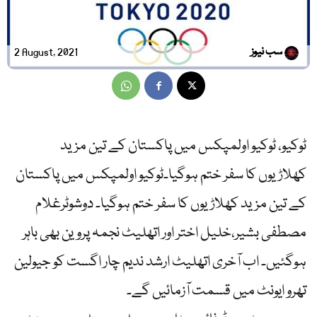
سب نیوز
2 August, 2021
ٹوکیو، ٹوکیو اولمپکس میں پاکستان کے تین مزید
کھلاڑیوں کا سفر ختم ہوگیا۔ٹوکیو اولمپکس میں پاکستان
کے تین مزید کھلاڑیوں کا سفر ختم ہوگیا۔ دوشوٹرغلام
مصطفی بشیر،خلیل اختر اور اتھلیٹ نجمہ پروین بھی باہر
ہوگئیں۔ اب آخری اتھلیٹ ارشد ندیم چار اگست کو جیولین
تھرو ایونٹ میں قسمت آزمائیں گے۔