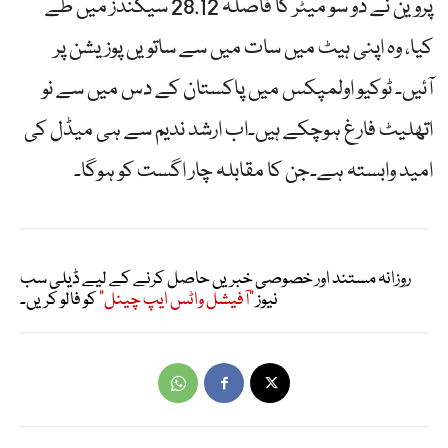
پروین نے دو سو میٹر کا فاصلہ 28.12 سیکنڈز میں طے
کیا، وہ اپنی ہیٹ میں سات میں سے ساتویں پوزیشن پر
آئیں۔ ٹوکیو اولمپکس میں پاکستان کے دس میں سے نو
اتھلیٹ فارغ ہوچکے ہیں۔اب ارشد ندیم سے ہی میڈل کی
امید وابستہ ہے۔جن کا مقابلہ چار اگست کو ہوگا۔
روزانہ مستند اور خصوصی خبریں حاصل کرنے کے لیے ڈیلی سب
نیوز
"آفیشل واٹس ایپ چینل"
کو فالو کریں۔