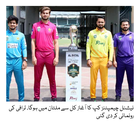
نیشنل چیمپئنز کپ کا آغاز کل سے ملتان میں ہوگا، ٹرافی کی
رونمائی کر دی گئی