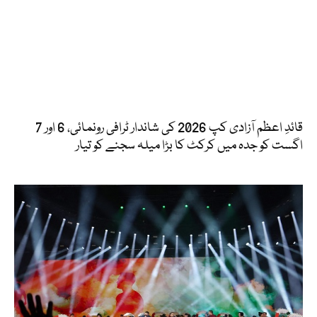
قائدِ اعظم آزادی کپ 2026 کی شاندار ٹرافی رونمائی، 6 اور 7
اگست کو جدہ میں کرکٹ کا بڑا میلہ سجنے کو تیار