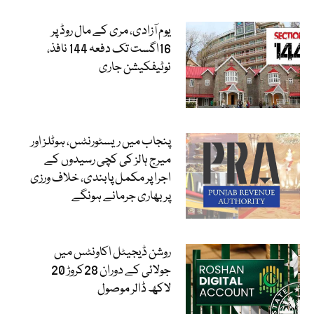
یوم آزادی، مری کے مال روڈ پر
16اگست تک دفعہ 144 نافذ،
نوٹیفکیشن جاری
پنجاب میں ریسٹورنٹس، ہوٹلز اور
میرج ہالز کی کچی رسیدوں کے
اجرا پر مکمل پابندی، خلاف ورزی
پر بھاری جرمانے ہونگے
روشن ڈیجیٹل اکاونٹس میں
جولائی کے دوران 28کروڑ 20
لاکھ ڈالر موصول