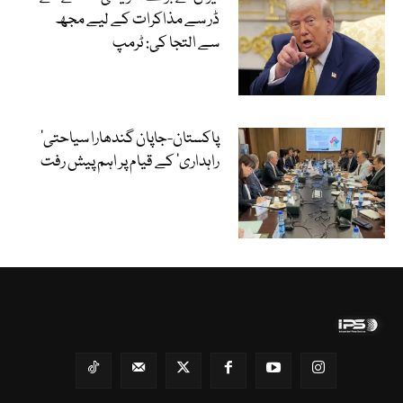
ڈر سے مذاکرات کے لیے مجھ
سے التجا کی: ٹرمپ
‘پاکستان-جاپان گندھارا سیاحتی
راہداری’ کے قیام پر اہم پیش رفت