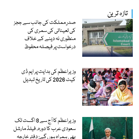
تازہ ترین
صدرِ مملکت کی جانب سے ججز
کی تعیناتی کی سمری کی
منظوری نہ دینے کے خلاف
درخواست پر فیصلہ محفوظ
وزیراعظم کی ہدایت پر ایم ڈی
کیٹ 2026 کی تاریخ تبدیل
وزیراعظم کا آج سے 8 اگست تک
سعودی عرب کا دورہ، فیلڈ مارشل
بھی ہمراہ ہوں گے: دفتر خارجہ