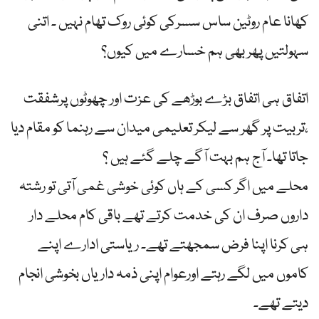
کھانا عام روٹین ساس سسرکی کوئی روک تھام نہیں ۔ اتنی
سہولتیں پھر بھی ہم خسارے میں کیوں؟
اتفاق ہی اتفاق بڑے بوڑھے کی عزت اور چھوٹوں پرشفقت
،تربیت پر گھر سے لیکر تعلیمی میدان سے رہنما کو مقام دیا
جاتا تھا۔ آج ہم بہت آگے چلے گئے ہیں ؟
محلے میں اگر کسی کے ہاں کوئی خوشی غمی آتی تو رشتہ
داروں صرف ان کی خدمت کرتے تھے باقی کام محلے دار
ہی کرنا اپنا فرض سمجھتے تھے۔ ریاستی ادارے اپنے
کاموں میں لگے رہتے اورعوام اپنی ذمہ داریاں بخوشی انجام
دیتے تھے۔