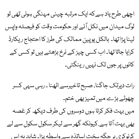
اچھی طرح یاد ہےکہ ایک مرتبہ چینی مہنگی ہوئی تھی تو
لوگ میدان میں نکل آئے اور حکومت وقت کو فیصلہ واپس
لینا پڑا تھا۔ بالکل یوپین ممالک کی طرز کا احتجاج ریکارڈ
کرایا جاتا تھا۔ اب کسی چیز کے نرخ بڑھتے ہیں تو کسی کے
کانوں پر جوں تک نہیں رینگتی۔
رات دیرتک جاگنا، صبح تاخیرسے اٹھنا ۔ رہی سہی کسر
چھوٹے بڑے میں تمیز بھی ختم۔
میں بہت فکر کرتا ہوں دوسروں کی طرف دیکھ کر غصہ
بھی بہت آتا ہے.کیونکہ گھر سے لیکر سکول سکول سے لے
کرنوکری ہر جگہ سخت اساتذہ سے واسطہ پڑا۔ شاید یہ اس