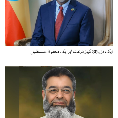
ایک دن، 80 کروڑ درخت اور ایک محفوظ مستقبل