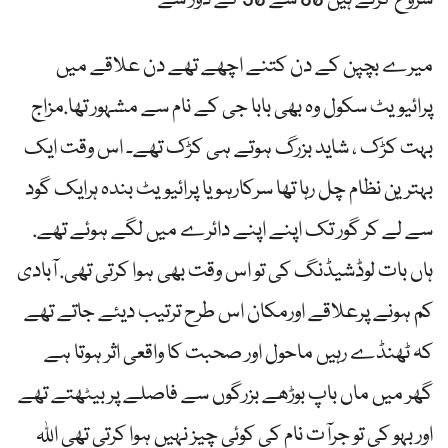
شروع کرتے ہیں 80 سے 90 کے دور سے
میرے بچپن کے دن کتنے اچھے تھے دن علاقے میں
پرائیویٹ سکول وہ بھی بابا جی کے نام سے مشہور تھا.مزاج
بہت کڑک ، شاید بزرگ ہوتے ہی کڑک تھے۔ اس وقت ایک
بہترین نظام چل رہا تھا سرکارہو یا پرائیویٹ بندہ ہرایک گود
سے لے کر گور تک اپنے اپنے دائرے میں لگے ہوئے تھے.
ہاں بات لوڈشیڈنگ کی تو اس وقت بھی ہوا کرتی تھی. آبادی
کم ہونے پرعلاقے اورمکان اس طرح ترتیب دیئے جاتے تھے
کہ ٹھنڈے رہیں ماحول اور صحبت کا واقعی اثر ہوتا ہے
گھر میں ماں باپ بوڑھے بزرگوں سے فاصلے پر بیٹھتے تھے
اور بہو کی تو جرآت نام کی کوئی چیز نہیں ہوا کرتی تھی اللہ