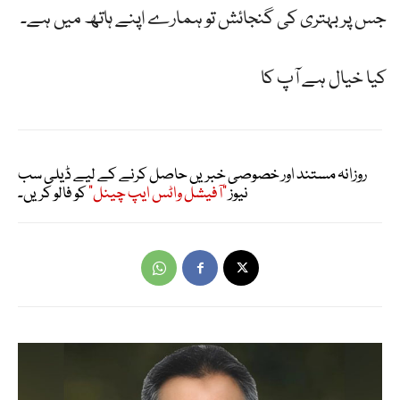
جس پر بہتری کی گنجائش تو ہمارے اپنے ہاتھ میں ہے۔
کیا خیال ہے آپ کا
روزانہ مستند اور خصوصی خبریں حاصل کرنے کے لیے ڈیلی سب
نیوز
"آفیشل واٹس ایپ چینل"
کو فالو کریں۔