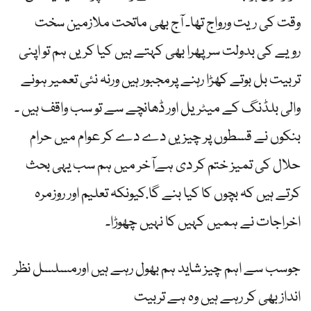
وقت کی ریت ورواج تھا۔ آج بھی ماتحت ملازمین سخت
رویے کی بدولت سرپھرا بھی کہتے ہیں کیا کریں ہم تو اپنی
تربیت بل بوتے کھڑا رہنے پرمجبور ہیں ورنہ نئی تعمیر ہونے
والی بلڈنگ کے میٹریل اور ڈھانچے سے تو سب واقف ہیں ۔
بنکوں نے قسطوں پر چیزیں دے دے کر عوام میں حرام
حلال کی تمیز ختم کر دی ہےآخر میں ہم سب یہی بحث
کرتے ہیں کہ بچوں کا کیا بنے گا.کیونکہ تعلیم اور روزمرہ
اخراجات نے ہمیں کہیں کا نہیں چھوڑا۔
جوسب سے اہم چیز شاید ہم بھول رہے ہیں اورمسلسل نظر
انداز بھی کر رہے ہیں وہ ہے تربیت