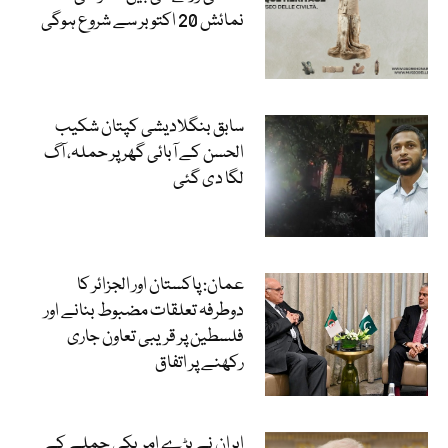
نمائش 20 اکتوبر سے شروع ہوگی
سابق بنگلادیشی کپتان شکیب
الحسن کے آبائی گھر پر حملہ، آگ
لگا دی گئی
عمان: پاکستان اور الجزائر کا
دوطرفہ تعلقات مضبوط بنانے اور
فلسطین پر قریبی تعاون جاری
رکھنے پر اتفاق
ایران نے بڑے امریکی حملے کے