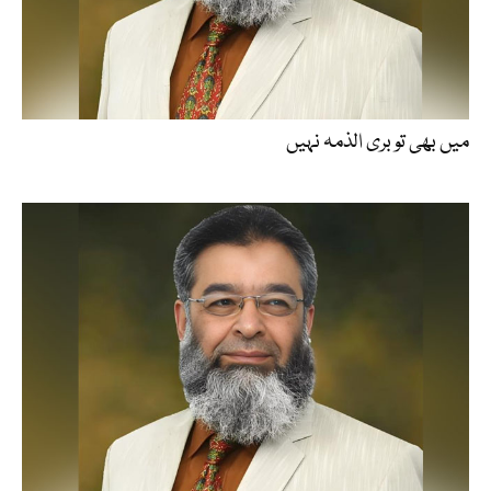
میں بھی تو بری الذمہ نہیں