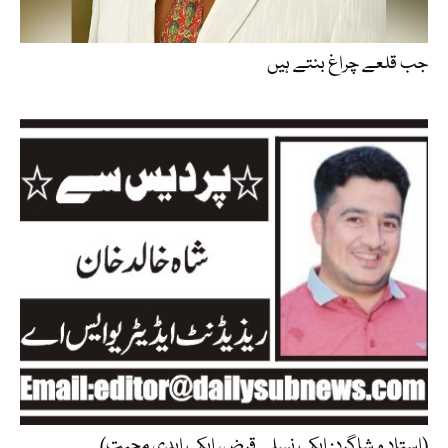
جب قلعے چراغ بنتے ہیں
(استاد و شاگرد: ایک نسلی قرض، ایک ابدی محبت)