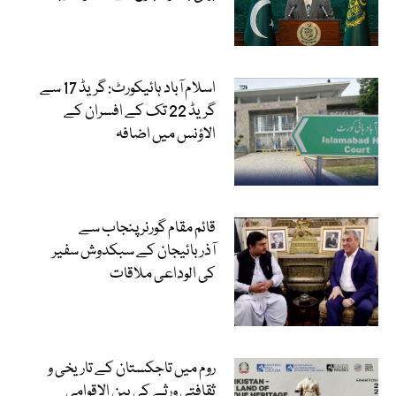
اسلام آباد ہائیکورٹ: گریڈ 17 سے
گریڈ 22 تک کے افسران کے
الاؤنس میں اضافہ
قائم مقام گورنر پنجاب سے
آذربائیجان کے سبکدوش سفیر
کی الوداعی ملاقات
روم میں تاجکستان کے تاریخی و
ثقافتی ورثے کی بین الاقوامی