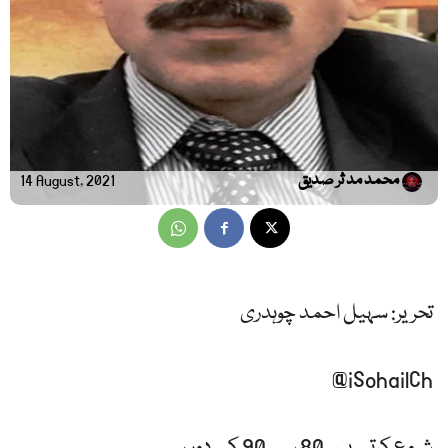
محمد مد ثر صدیق
14 August, 2021
تحریر: سہیل احمد چوہدری
@iSohailCh