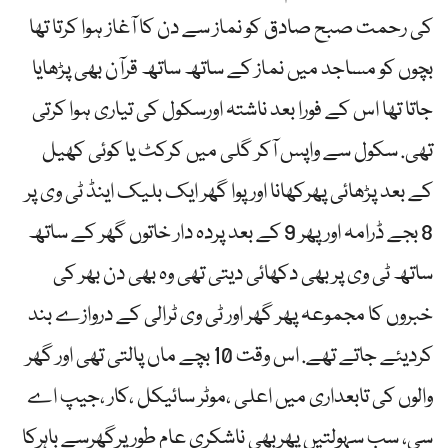
کی رحمت صبح صادق کو نماز سے دن کا آغاز ہوا کرتا تھا
بچوں کو مساجد میں نماز کے ساتھ ساتھ قرآن بھی پڑھایا
جاتا تھا اس کے فورا بعد ناشتہ اورسکول کی تیاری ہوا کرتی
تھی. سکول سے واپس آکر گلی میں کرکٹ یا کوئی کھیل
کے بعد پڑھائی پھرکھانا اور پوا گھر ایک بلیک اینڈ ٹی وی پر
8 بجے ڈرامہ اور پھر 9 کے بعد پردہ دار خاتوں گھر کے ساتھ
ساتھ ٹی وی پر بھی دکھائی دیتی تھی وہ بھی دن بھر کی
خبروں کا مجموعہ پھر گھر اور ٹی وی ٹرالی کے دروازے بند
کردیئے جاتے تھے. اس وقت 10 بچے ماں پالتی تھی اور گھر
والوں کی تابعداری میں اعلی ،موٹر سائیکل ،کار ،جیپ اے
سی، سب سہولتیں پھربھی ناشکری عام طور پرگھرسے باہرکا