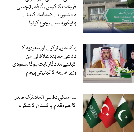
فروخت کا کیس ، گرفتار 3چینی
باشندوں نے ضمانت کیلئے
ہائیکورٹ سے رجوع کر لیا
پاکستان، ترکیے اور سعودیہ کا
دفاعی معاہدہ علاقائی امن
کیلئے مددگار ثابت ہوگا ، سعودی
وزیر خارجہ کا تہنیتی پیغام
سہ ملکی دفاعی اتحاد،ترک صدر
کا خیرمقدم، پاکستان کا شکریہ