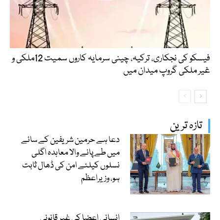
فیسکو کی نجکاری، ترکیہ، چینی سرمایہ کاروں سمیت 12ملکی و
غیر ملکی گروپ میدان میں
تازہ ترین
دعا ہے حرمین شریفین کے سائے
میں طے پانے والا معاہدہ اگلی
نسلوں کیلئے امن کی ڈھال ثابت
ہو، وزیراعظم
انسانی اعضا کی غیر قانونی