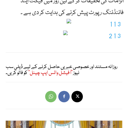
الزامات کی تحقیقات کر کے تین روز میں فیکٹ اینڈ
فائنڈئنگ رپورٹ پیش کرنے کی ہدایت کر دی ہے ۔
روزانہ مستند اور خصوصی خبریں حاصل کرنے کے لیے ڈیلی سب
نیوز
"آفیشل واٹس ایپ چینل"
کو فالو کریں۔