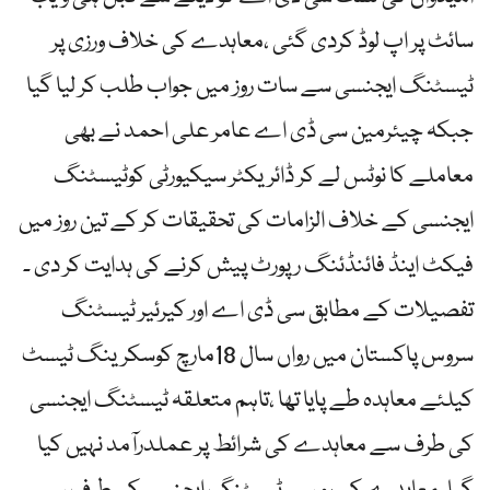
سائٹ پر اپ لوڈ کردی گئی ،معاہدے کی خلاف ورزی پر
ٹیسٹنگ ایجنسی سے سات روز میں جواب طلب کر لیا گیا
جبکہ چیئرمین سی ڈی اے عامر علی احمد نے بھی
معاملے کا نوٹس لے کر ڈائریکٹر سیکیورٹی کوٹیسٹنگ
ایجنسی کے خلاف الزامات کی تحقیقات کر کے تین روز میں
فیکٹ اینڈ فائنڈئنگ رپورٹ پیش کرنے کی ہدایت کر دی ۔
تفصیلات کے مطابق سی ڈی اے اور کیرئیر ٹیسٹنگ
سروس پاکستان میں رواں سال 18مارچ کوسکرینگ ٹیسٹ
کیلئے معاہدہ طے پایا تھا ،تاہم متعلقہ ٹیسٹنگ ایجنسی
کی طرف سے معاہدے کی شرائط پر عملدرآمد نہیں کیا