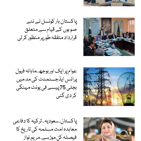
پاکستان بار کونسل نے نئے
صوبوں کے قیام سے متعلق
قرارداد متفقہ طور پر منظور کر لی
عوام پر ایک اور بوجھ،ماہانہ فیول
پرائس ایڈجسٹمنٹ کی مد میں
بجلی 75 پیسے فی یونٹ مہنگی
کر دی گئی
پاکستان، سعودیہ ، ترکیہ کا دفاعی
معاہدہ امت مسلمہ کی تاریخ کا
فیصلہ کن موڑ ہے، مریم نواز