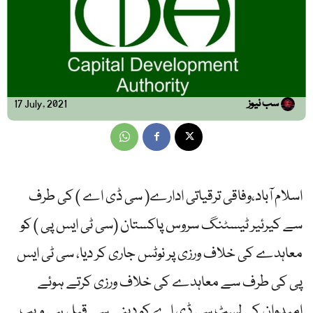
سب نیوز
17 July, 2021
اسلام آباد،وفاقی ترقیاتی ادارے( سی ڈی اے ) کی طرف
سے کیرئیر ٹیسٹنگ سروس پاکستان (سی ٹی ایس پی ) کو
معاہدے کی خلاف ورزی پر نوٹس جاری کر دیا، سی ٹی ایس
پی کی طرف سے معاہدے کی خلاف ورزی کرتے ہوئے
امیدوان کی لسٹ سی ڈی اے کو دینے سے قبل ہی ویب