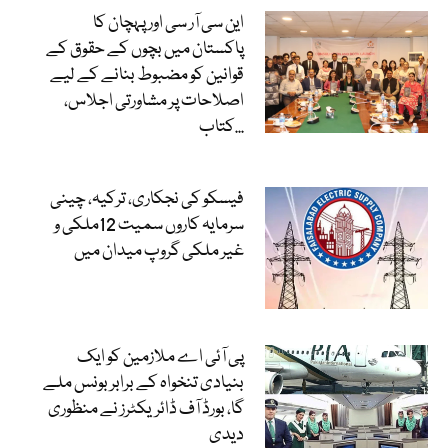
این سی آر سی اور پہچان کا
پاکستان میں بچوں کے حقوق کے
قوانین کو مضبوط بنانے کے لیے
اصلاحات پر مشاورتی اجلاس،
کتاب...
فیسکو کی نجکاری، ترکیہ، چینی
سرمایہ کاروں سمیت 12ملکی و
غیر ملکی گروپ میدان میں
پی آئی اے ملازمین کو ایک
بنیادی تنخواہ کے برابر بونس ملے
گا، بورڈ آف ڈائریکٹرز نے منظوری
دیدی