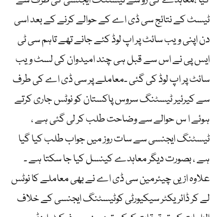
گیا ،معاہدے کی رو سے ٹیسٹنگ ایجنسی کی طرف سے
ٹیسٹ کے نتائج سی ڈی اے کے حوالے کرنے کے بعد اسی
دن اپنی ویب سائٹ پر اپ لوڈ کئے جانے تھے تاہم سی ٹی
ایس پی نے اس سے قبل ہی چند امیدوان کی لسٹ ویب
سائٹ پر اپ لوڈ کی گئی ۔معاملے پر سی ڈی اے کی طرف
سے کیرئیر ٹیسٹنگ سروس پاکستان کو نوٹس جاری کرتے
ہوئے ا س حوالے سے وضاحت طلب کر لی گئی ہے ،
ٹیسٹنگ ایجنسی سے سات روز میں جواب طلب کیا گیا
ہے ، بصورت دیگر معاہدے کینسل کیا جا سکتا ہے ۔
علاوہ ازیں چیئرمین سی ڈی اے نے بھی معاملے کا نوٹس
لے کر ڈائریکٹر سیکیورٹی کوٹیسٹنگ ایجنسی کے خلاف