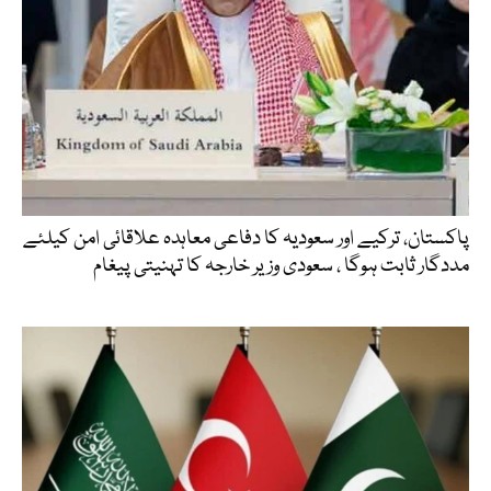
پاکستان، ترکیے اور سعودیہ کا دفاعی معاہدہ علاقائی امن کیلئے
مددگار ثابت ہوگا ، سعودی وزیر خارجہ کا تہنیتی پیغام