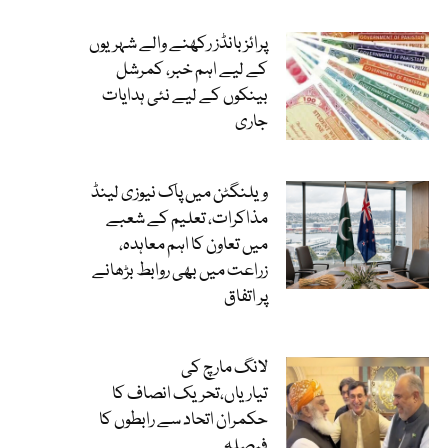
پرائز بانڈز رکھنے والے شہریوں
کے لیے اہم خبر، کمرشل
بینکوں کے لیے نئی ہدایات
جاری
ویلنگٹن میں پاک نیوزی لینڈ
مذاکرات، تعلیم کے شعبے
میں تعاون کا اہم معاہدہ،
زراعت میں بھی روابط بڑھانے
پر اتفاق
لانگ مارچ کی
تیاریاں،تحریک انصاف کا
حکمران اتحاد سے رابطوں کا
فیصلہ