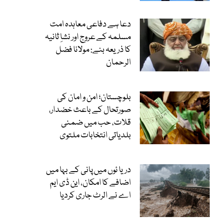
دعا ہے دفاعی معاہدہ امت
مسلمہ کے عروج اور نشاِ ثانیہ
کا ذریعہ بنے: مولانا فضل
الرحمان
بلوچستان؛ امن و امان کی
صورتحال کے باعث خضدار،
قلات، حب میں ضمنی
بلدیاتی انتخابات ملتوی
دریا ئوں میں پانی کے بہا میں
اضافے کا امکان، این ڈی ایم
اے نے الرٹ جاری کردیا