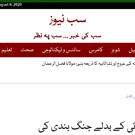
ugust 8, 2026
سب نیوز
سب کی خبر ... سب پہ نظر
یل
شوبز
کامرس
سائنس و ٹیکنالوجی
صحت
تعلیم
 عروج اور نشاِ ثانیہ کا ذریعہ بنے: مولانا فضل الرحمان
ش کردی
ہائی کے بدلے جنگ بندی کی