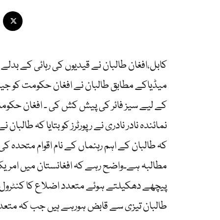
کے لیے سیز فائر کی پیش کش کی ۔ افغان حکو
کہ طالبان کے اہم رہنماں کے نام اقوام متحدہ ک
مطالبہ ہے۔واضح رہے کہ افغانستان میں امریکا اور
پیچھے دھکیلتے ہوئے متعدد اضلاع کا کنٹرول 
طالبان تیزی سے قابض ہورہے ہیں جب کہ متعدد 