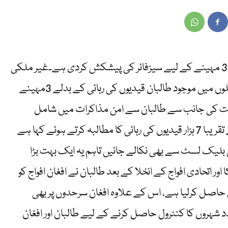
کابل،افغان طالبان نے قیدیوں کی رہائی کے بدلے 3 مہینے کے لیے سیزفائر کی پیشکش کردی ہے۔غیر ملکی
میڈیاکے مطابق طالبان نے افغان حکومت کو جیلوں میں موجود طالبان قیدیوں کی رہائی کے بدلے 3مہینے
مت کی جانب سے طالبان سے امن مذاکرات میں شامل
نمائندہ نادر نادری نے رپورٹرز کو بتایا کہ طالبان نے تقریبا 7 ہزار قیدیوں کی رہائی کا مطالبہ کرتے ہوئے کہا ہے
ی بلیک لسٹ سے بھی نکالے جائیں تاہم یہ ایک بہت بڑا
 اتحادی افواج کے انخلا کے بعد طالبان نے افغان افواج کو
حاصل کرلیا ہے، اس کے علاوہ افغان سرحدوں پر بھی
شہروں کا کنٹرول حاصل کرنے کے لیے طالبان اور افغان