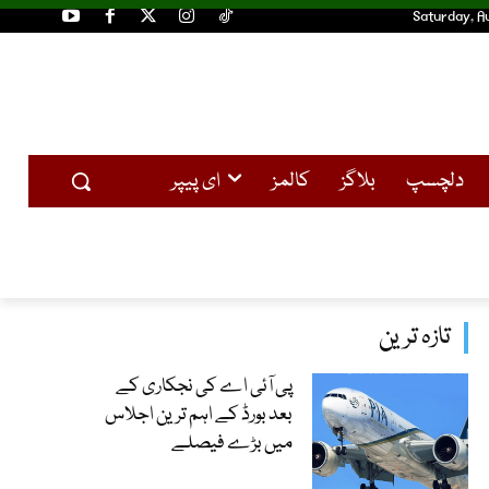
Saturday, A
دلچسپ
بلاگز
کالمز
ای پیپر
تازہ ترین
پی آئی اے کی نجکاری کے
بعد بورڈ کے اہم ترین اجلاس
میں بڑے فیصلے