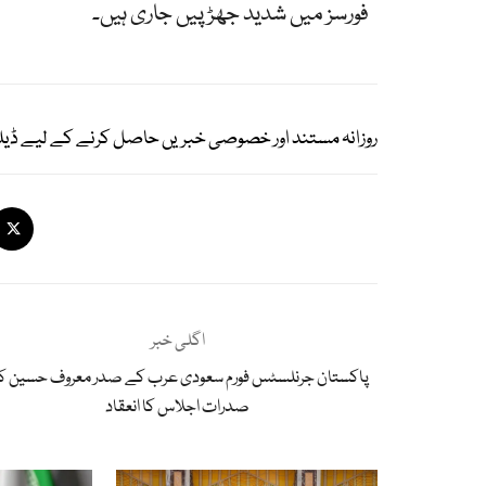
فورسز میں شدید جھڑپیں جاری ہیں۔
روزانہ مستند اور خصوصی خبریں حاصل کرنے کے لیے ڈیل
اگلی خبر
پاکستان جرنلسٹس فورم سعودی عرب کے صدر معروف حسین ک
صدرات اجلاس کا انعقاد