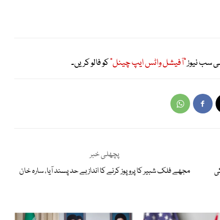
ی سب نیوز
"آفیشل واٹس ایپ چینل"
کو فالو کریں۔
پچھلی خبر
ی
مجھے فلک شبیر کا پروپوز کرنے کا انداز بے حد پسند آیا، سارہ خان