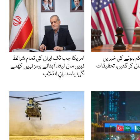
کم ہونے کی خبریں
امریکا جب تک ایران کی تمام شرائط
ان کر گئیں، تحقیقات
نہیں مان لیتا، آبنائے ہرمز نہیں کھلے
گی؛ پاسدارانِ انقلاب