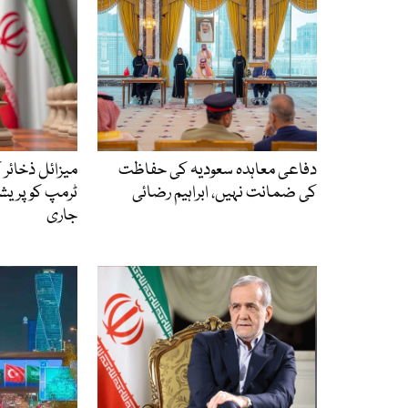
دفاعی معاہدہ سعودیہ کی حفاظت
میزائل ذخائر 
کی ضمانت نہیں، ابراہیم رضائی
ٹرمپ کو پریش
جاری