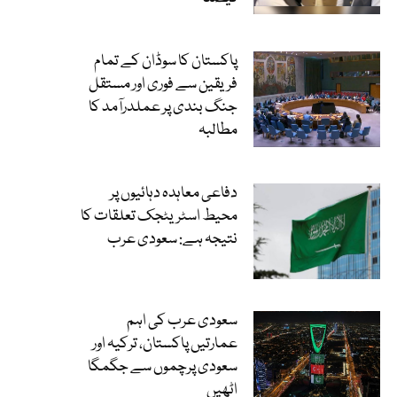
پاکستان کا سوڈان کے تمام
فریقین سے فوری اور مستقل
جنگ بندی پر عملدرآمد کا
مطالبہ
دفاعی معاہدہ دہائیوں پر
محیط اسٹریٹجک تعلقات کا
نتیجہ ہے: سعودی عرب
سعودی عرب کی اہم
عمارتیں پاکستان، ترکیہ اور
سعودی پرچموں سے جگمگا
اٹھیں