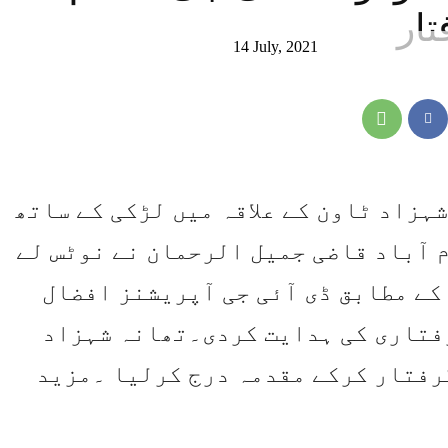
تار
14 July, 2021
شہزاد ٹاون کے علاقہ میں لڑکی کے ساتھ
م آباد قاضی جمیل الرحمان نے نوٹس لے
کے مطابق ڈی آئی جی آپریشنز افضال
رفتاری کی ہدایت کردی۔تھانہ شہزاد
رفتار کرکے مقدمہ درج کرلیا ۔مزید