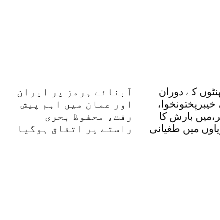
دہ 48گھنٹوں کے دوران
آبنائے ہرمز پر ایران
 خیبرپختونخوا،
اور عمان میں اہم پیش
ر،میں بارش کا
رفت، محفوظ بحری
یاوں میں طغیانی
راستے پر اتفاق ہوگیا