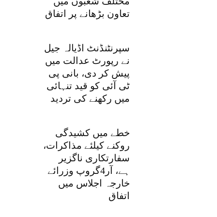
مختلف شعبوں میں
تعاون بڑھانے پر اتفاق
سپرنٹنڈنٹ اڈیالہ جیل
نے رپورٹ عدالت میں
پیش کر دی، بانی پی
ٹی آئی کو قید تنہائی
میں رکھنے کی تردید
خطے میں کشیدگی
روکنے کیلئے مذاکرات،
سفارتکاری ناگزیر
ہے، آر4گروپ وزرائے
خارجہ اجلاس میں
اتفاق