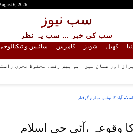
August 6, 2026
سب نیوز
سب کی خبر ... سب پہ نظر
نیا
کھیل
شوبز
کامرس
سائنس و ٹیکنالوجی
ران اور عمان میں اہم پیش رفت، محفوظ بحری راستے
لام آباد کا نوٹس ،ملزم گرفتار
ا وقوعہ ،آئی جی اسلام