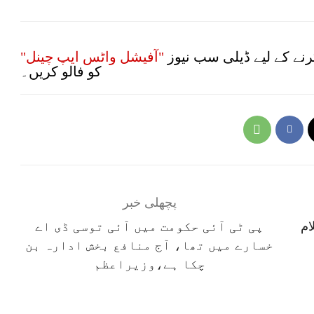
نے کے لیے ڈیلی سب نیوز
"آفیشل واٹس ایپ چینل"
کو فالو کریں۔
پچھلی خبر
ام
پی ٹی آئی حکومت میں آئی توسی ڈی اے
خسارے میں تھا، آج منافع بخش ادارہ بن
چکا ہے،وزیراعظم