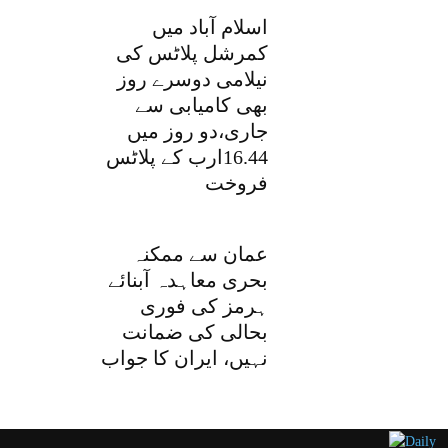
اسلام آباد میں
کمرشل پلاٹس کی
نیلامی دوسرے روز
بھی کامیابی سے
جاری،دو روز میں
16.44ارب کے پلاٹس
فروخت
عمان سے ممکنہ
بحری معاہدہ آبنائے
ہرمز کی فوری
بحالی کی ضمانت
نہیں، ایران کا جواب