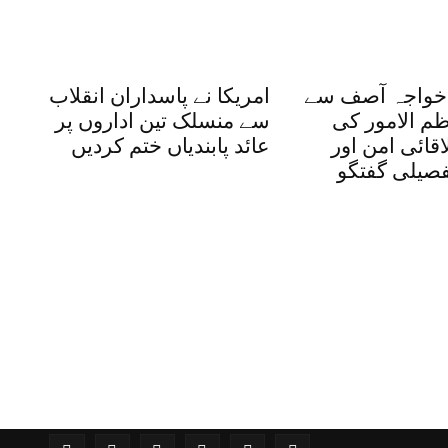
 خواجہ آصف سے
امریکا نے پاسداران انقلاب
ظم الامور کی
سے منسلک تین اداروں پر
قائی امن اور
عائد پابندیاں ختم کردیں
فصیلی گفتگو