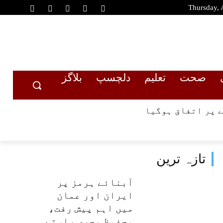
Thursday, 
صحت
تعلیم
دلچسپ
بلاگز
 پر اتفاق ہوگیا
تازہ ترین
آبنائے ہرمز پر
ایران اور عمان
میں اہم پیش رفت،
محفوظ بحری راستے