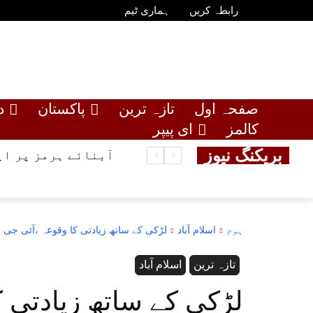
رابطہ کریں
ہماری ٹیم
صفحہ اول
تازہ ترین
پاکستان
د
کالمز
ای پیپر
بریکنگ نیوز
آبنائے ہرمز پر ای
ہوم
اسلام آباد
لڑکی کے ساتھ زیادتی کا وقوعہ ،آئی جی اس
تازہ ترین
اسلام آباد
لڑکی کے ساتھ زیادتی ک