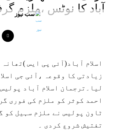
آباد کا نوٹس ،ملزم گرف
سب نیوز
اسلام آباد(آئی پی ایس )تھانہ 
زیادتی کا وقوعہ ،آئی جی اسلا
لیا۔ترجمان اسلام آباد پولیس 
احمد کوثر کو ملزم کی فوری گ
ٹاون پولیس نے ملزم سہیل کو گ
تفتیش شروع کردی ۔