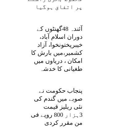
پر اتفاق ہوگیا
آئندہ 48گھنٹوں کے
دوران اسلام آباد،
خیبرپختونخوا، آزاد
کشمیر،میں بارش کا
امکان ، دریاوں میں
طغیانی کا خدشہ
پنجاب حکومت نے
صوبے میں گندم کی
نئی ریلیز قیمت
3ہزار 800 روپے فی
من مقرر کردی