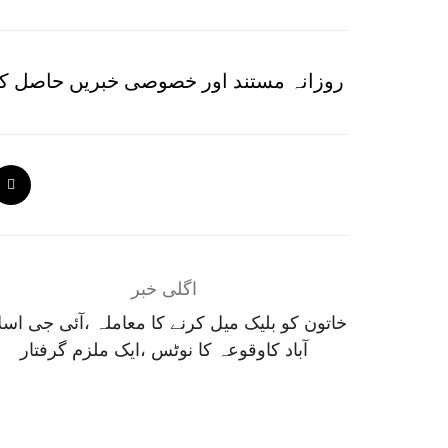
روزانہ مستند اور خصوصی خبریں حاصل کر
اگلی خبر
خاتون کو بلیک میل کرنے کا معاملہ ،آئی جی اسل
آباد کاوقوعہ کا نوٹس ،ایک ملزم گرفتار