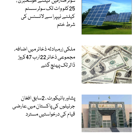
سولر صارفین کیلئے خوشخبری ،
25کلو واٹ تک سولر سسٹم
کیلئے نیپرا سے لائسنس کی
شرط ختم
ملکی زرمبادلہ ذخائر میں اضافہ،
مجموعی ذخائر 22ارب 47کروڑ
ڈالر تک پہنچ گئے
پشاور ہائیکورٹ ، 2سابق افغان
جرنیلوں کی پاکستان میں عارضی
قیام کی درخواستیں مسترد