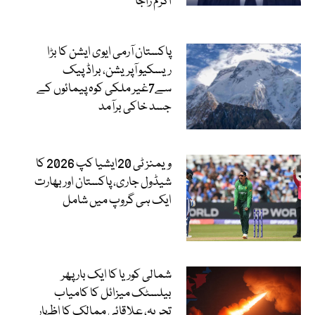
اکرم راجا
پاکستان آرمی ایوی ایشن کا بڑا
ریسکیو آپریشن، براڈ پیک
سے7غیر ملکی کوہ پیمائوں کے
جسد خاکی برآمد
ویمنز ٹی 20ایشیا کپ 2026 کا
شیڈول جاری، پاکستان اور بھارت
ایک ہی گروپ میں شامل
شمالی کوریا کا ایک بار پھر
بیلسٹک میزائل کا کامیاب
تجربہ، علاقائی ممالک کا اظہارِ