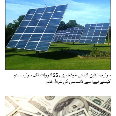
سولر صارفین کیلئے خوشخبری ، 25کلو واٹ تک سولر سسٹم
کیلئے نیپرا سے لائسنس کی شرط ختم