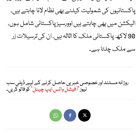
پاکستانیوں کی شمولیت کیلئے بھی نظام لانا چاہتے ہیں،
الیکشن میں بھی چاہتے ہیں اوورسیزپاکستانی شامل ہوں،
90 لاکھ پاکستانی ملک کا اثاثہ ہیں، ان کی ترسیلات زر
سے ملک چلتا ہے۔
روزانہ مستند اور خصوصی خبریں حاصل کرنے کے لیے ڈیلی سب
نیوز
"آفیشل واٹس ایپ چینل"
کو فالو کریں۔