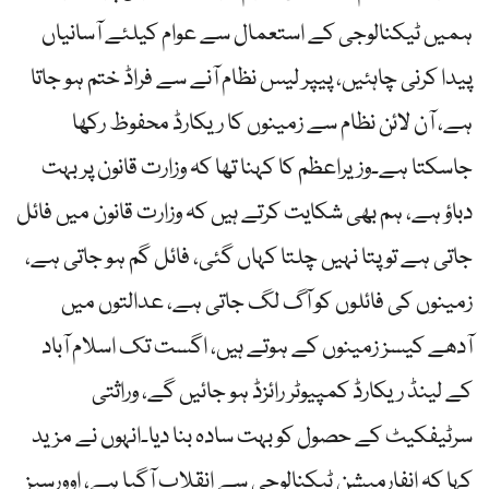
ہمیں ٹیکنالوجی کے استعمال سے عوام کیلئے آسانیاں
پیدا کرنی چاہئیں، پیپر لیس نظام آنے سے فراڈ ختم ہو جاتا
ہے، آن لائن نظام سے زمینوں کا ریکارڈ محفوظ رکھا
جاسکتا ہے۔وزیراعظم کا کہنا تھا کہ وزارت قانون پر بہت
دباؤ ہے، ہم بھی شکایت کرتے ہیں کہ وزارت قانون میں فائل
جاتی ہے تو پتا نہیں چلتا کہاں گئی، فائل گم ہو جاتی ہے،
زمینوں کی فائلوں کو آگ لگ جاتی ہے، عدالتوں میں
آدھے کیسز زمینوں کے ہوتے ہیں، اگست تک اسلام آباد
کے لینڈ ریکارڈ کمپیوٹر رائزڈ ہو جائیں گے، وراثتی
سرٹیفکیٹ کے حصول کو بہت سادہ بنا دیا۔انہوں نے مزید
کہا کہ انفارمیشن ٹیکنالوجی سے انقلاب آگیا ہے، اوورسیز