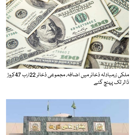
ملکی زرمبادلہ ذخائر میں اضافہ، مجموعی ذخائر 22ارب 47کروڑ
ڈالر تک پہنچ گئے