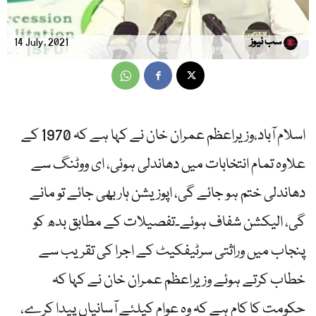
سب نیوز
14 July, 2021
اسلام آباد،وزیراعظم عمران خان نے کہا ہے کہ 1970 کے
علاوہ تمام انتخابات میں دھاندلی ہوئی، ای ووٹنگ سے
دھاندلی ختم ہو جائے گی، اپوزیشن ہار بھی جائے تو مانے
گی، الیکشن شفاف ہوئے۔تفصیلات کے مطابق بدھ کو
پنجاب میں وراثتی سرٹیفکیٹ کے اجرا کی تقریب سے
خطاب کرتے ہوئے وزیراعظم عمران خان نے کہا کہ
حکومت کا کام ہے کہ وہ عوام کیلئے آسانیاں پیدا کرے،