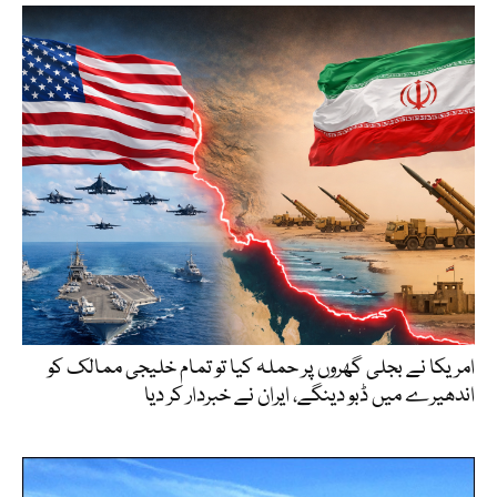
امریکا نے بجلی گھروں پر حملہ کیا تو تمام خلیجی ممالک کو
اندھیرے میں ڈبو دینگے، ایران نے خبردار کر دیا