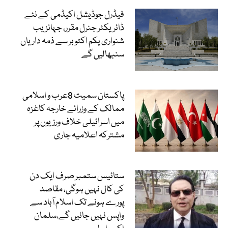
فیڈرل جوڈیشل اکیڈمی کے نئے
ڈائریکٹر جنرل مقرر، جہانزیب
شنواری یکم اکتوبر سے ذمہ داریاں
سنبھالیں گے
پاکستان سمیت 8عرب و اسلامی
ممالک کے وزرائے خارجہ کاغزہ
میں اسرائیلی خلاف ورزیوں پر
مشترکہ اعلامیہ جاری
ستائیس ستمبر صرف ایک دن
کی کال نہیں ہوگی، مقاصد
پورے ہونے تک اسلام آباد سے
واپس نہیں جائیں گے،سلمان