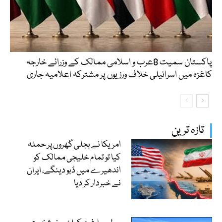
پاکستان سمیت 8عرب و اسلامی ممالک کے وزرائے خارجہ
کاغزہ میں اسرائیلی خلاف ورزیوں پر مشترکہ اعلامیہ جاری
تازہ ترین
امریکا نے بجلی گھروں پر حملہ
کیا تو تمام خلیجی ممالک کو
اندھیرے میں ڈبو دینگے، ایران
نے خبردار کر دیا