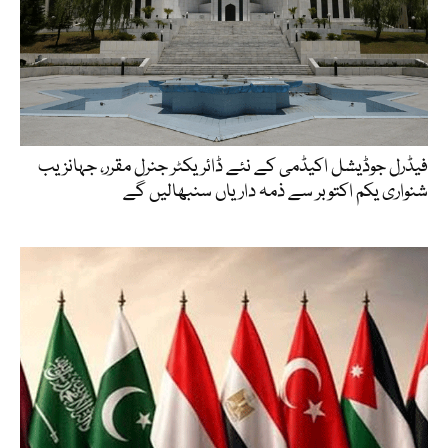
فیڈرل جوڈیشل اکیڈمی کے نئے ڈائریکٹر جنرل مقرر، جہانزیب
شنواری یکم اکتوبر سے ذمہ داریاں سنبھالیں گے