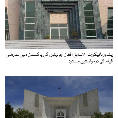
پشاور ہائیکورٹ ، 2سابق افغان جرنیلوں کی پاکستان میں عارضی
قیام کی درخواستیں مسترد